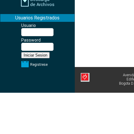
Usuarios Registrados
Usuario
Password
Registrese
Avenid
Edif
Bogota D.