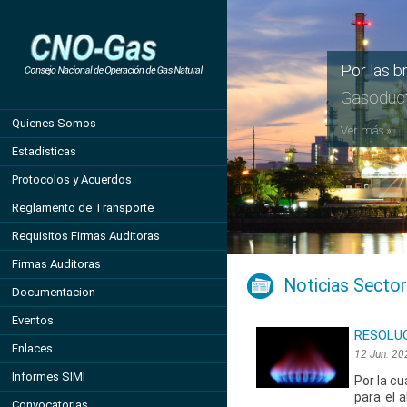
Por las b
Gasoduct
Quienes Somos
Ver más »
Estadisticas
Protocolos y Acuerdos
Reglamento de Transporte
Requisitos Firmas Auditoras
Firmas Auditoras
Noticias Sector
Documentacion
Eventos
RESOLUC
Enlaces
12 Jun. 20
Informes SIMI
Por la c
para el 
Convocatorias