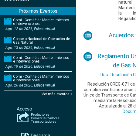
natura
Manteni
Próximos Eventos
la Inf
Regasific
Comi - Comité de Mantenimientos
e Intervenciones
Ago. 12 de 2026, Enlace virtual
Acuerdos 
Consejo Nacional de Operación de
Gas Natural
Ago. 13 de 2026, Enlace virtual
Reglamento Un
Comi - Comité de Mantenimientos
e Intervenciones
de Gas N
Ago. 19 de 2026, Enlace virtual
Res.-Resolución 
Comi - Comité de Mantenimientos
e Intervenciones
Resolución CREG-071 de 
Ago. 26 de 2026, Enlace virtual
cumplirá veinticinco años 
Ver más eventos »
Único de Transporte de Ga
mediante la Resoluci
Actualizada al 28 
Docum