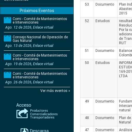
53
Documento
Plan Ind
Abastec
Próximos Eventos
2015
Comi - Comité de Mantenimientos
52
Estudios
resulta
e Intervenciones
Resoluc
Ago. 12 de 2026, Enlace virtual
Por la 
adicion
Consejo Nacional de Operación de
de Tran
Gas Natural
RUT
Ago. 13 de 2026, Enlace virtual
51
Documento
Balance
Colombi
Comi - Comité de Mantenimientos
e Intervenciones
50
Estudios
INFORM
Ago. 19 de 2026, Enlace virtual
ESTUDI
169-201
Comi - Comité de Mantenimientos
LTDA
e Intervenciones
Ago. 26 de 2026, Enlace virtual
Ver más eventos »
49
Documento
Fundame
Interca
natural
48
Documento
Plan de
Natural
47
Documento
Análisi