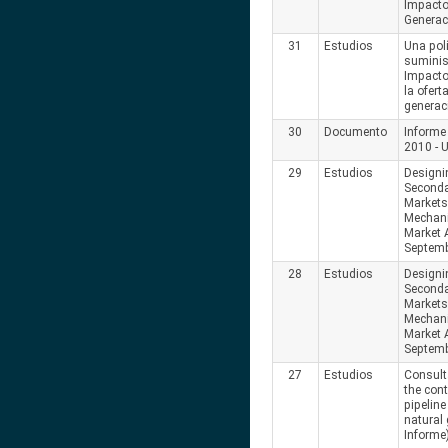
Impacto
Generaci
31
Estudios
Una pol
suminis
Impactos
la ofert
generac
30
Documento
Informe
2010 - 
29
Estudios
Designi
Seconda
Markets
Mechan
Market 
Septemb
28
Estudios
Designi
Seconda
Markets
Mechan
Market 
Septemb
27
Estudios
Consult
the cont
pipeline
natural
Informe