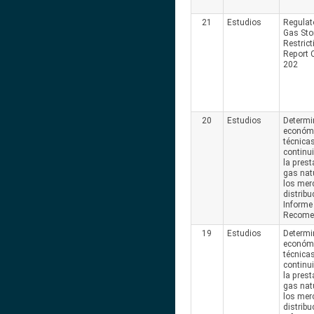
21
Estudios
Regulat
Gas Sto
Restric
Report 
202
20
Estudios
Determi
económi
técnica
continui
la prest
gas nat
los mer
distribu
Informe 
Recome
19
Estudios
Determi
económi
técnica
continui
la prest
gas nat
los mer
distribu