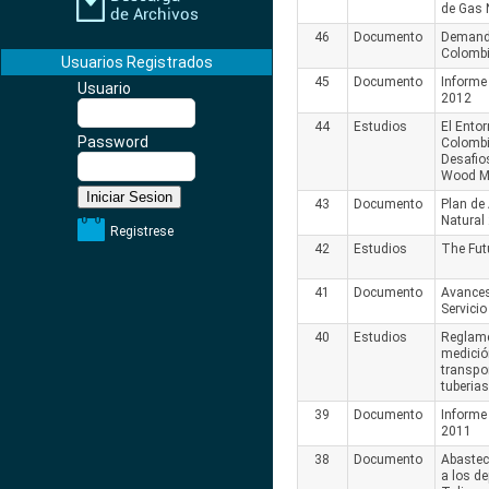
de Gas 
46
Documento
Demanda
Colombi
Usuarios Registrados
45
Documento
Informe
Usuario
2012
44
Estudios
El Entor
Password
Colombi
Desafio
Wood M
43
Documento
Plan de
Natural
Registrese
42
Estudios
The Fut
41
Documento
Avances
Servicio
40
Estudios
Reglame
medició
transpo
tuberias
39
Documento
Informe
2011
38
Documento
Abastec
a los d