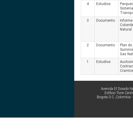
4
Estudios
Parqueo
Sistema
Transpo
3
Documento
Informe
Colombi
Natural
2
Documento
Plan de
Suminis
Gas Nat
1
Estudios
Auction
Contrac
Cramto
Avenida El Dorado No
Edificio Torre Cen
Bogota D.C.,Colombia 