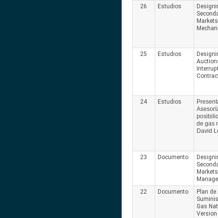
26
Estudios
Designi
Seconda
Markets
Mechani
25
Estudios
Designi
Auction
Interrup
Contrac
24
Estudios
Present
Asesoría
posibil
de gas 
David 
23
Documento
Designi
Seconda
Markets
Manage
22
Documento
Plan de
Suminis
Gas Nat
Version