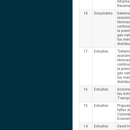
Informe 
Recome
18
Documento
Determi
económi
técnica
continui
la prest
gas nat
los mer
distribu
17
Estudios
"Determ
económi
técnica
continui
la prest
gas nat
los mer
distribu
16
Estudios
Accione
las Act
Transpo
15
Estudios
Propues
fallas 
Colombi
Econom
14
Estudios
David H