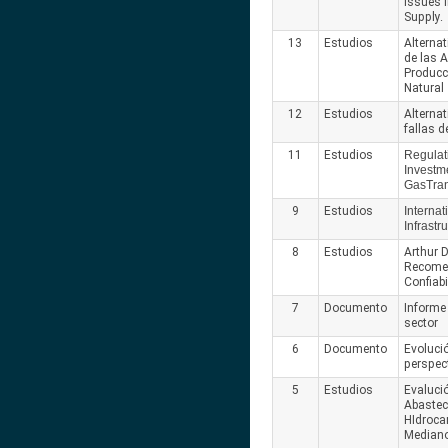
Issues 
Supply.
13
Estudios
Alterna
de las 
Producc
Natural
12
Estudios
Alterna
fallas 
11
Estudios
Regulati
Investm
GasTran
9
Estudios
Interna
Infrastr
8
Estudios
Arthur D 
Recome
Confiabi
7
Documento
Informe
sector
6
Documento
Evoluci
perspec
5
Estudios
Evaluci
Abastec
HIdrocar
Mediano