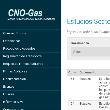
Estudios Secto
Ingrese un criterio de búsque
Quienes Somos
Estadisticas
Documento
Protocolos y Acuerdos
Reglamento de Transporte
Requisitos Firmas Auditoras
Firmas Auditoras
Cons.
Documento
Documentacion
55
Estudios
Estudio 
actuali
constru
Eventos
los pun
del sis
Enlaces
gas nat
Informes SIMI
54
Estudios
Estudio
Gases
Convocatorias