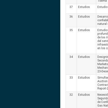
Tolima
37
Estudios
Estudio
36
Estudios
Desarrol
confiabi
natural
35
Estudios
Estudio 
profundi
de los 
del serv
infraes
en los 
34
Estudios
Designi
Seconda
Markets
Mechani
23-Dec
33
Estudios
Simulta
Auction
Contract
Report-
32
Estudios
Necesid
Segurid
de Confi
Gas Nat