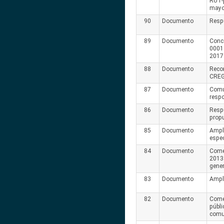
RUT-p
mayo
90
Documento
Resp
89
Documento
Conc
00014
2017 
88
Documento
Reco
CREG
87
Documento
Comu
resp
86
Documento
Respu
propu
85
Documento
Ampli
espec
84
Documento
Comen
2013 
gene
83
Documento
Ampl
82
Documento
Comen
públi
comu