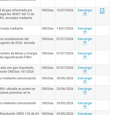
d de gas informada por
CNOGas
15/07/2026
Descargar
ergía No 40267 del 12 de
FSRU, enviadas mediante
Enviada mediante
CNOGas
14/07/2026
Descargar
as instalaciones del
CNOGas
07/07/2026
Descargar
de agosto de 2026. enviada
nisterio de Minas y Energía
CNOGas
07/07/2026
Descargar
de regasificación-FSRU.
atada con gas importado,
CNOGas
07/07/2026
Descargar
icación CNOGas 167-2026
ado mediante comunicación
CNOGas
30/06/2026
Descargar
SRU- ubicada en puerto en
CNOGas
25/06/2026
Descargar
ciones previstas en la
ado mediante comunicación
CNOGas
29/05/2026
Descargar
de Resolución CREG 123 de 04
CNOGas
29/05/2026
Descargar