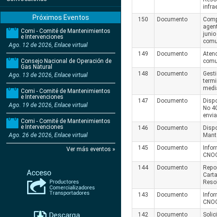
infra
Próximos Eventos
150
Documento
Comp
agent
Comi - Comité de Mantenimientos
junio
e Intervenciones
comu
Ago. 12 de 2026, Enlace virtual
149
Documento
Atenc
Consejo Nacional de Operación de
comu
Gas Natural
148
Documento
Gesti
Ago. 13 de 2026, Enlace virtual
termi
medi
Comi - Comité de Mantenimientos
e Intervenciones
147
Documento
Dispo
Ago. 19 de 2026, Enlace virtual
No 40
envi
Comi - Comité de Mantenimientos
e Intervenciones
146
Documento
Dispo
Ago. 26 de 2026, Enlace virtual
Mant
145
Documento
Infor
Ver más eventos »
CNOG
144
Documento
Repor
Carta
Reso
143
Documento
Infor
CNOG
142
Documento
Solic