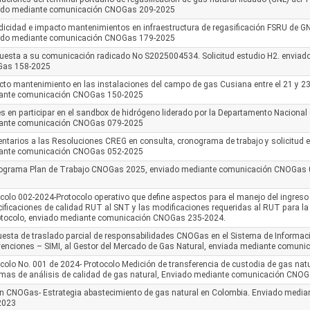
ado mediante comunicación CNOGas 209-2025
dicidad e impacto mantenimientos en infraestructura de regasificación FSRU de G
ado mediante comunicación CNOGas 179-2025
uesta a su comunicación radicado No S2025004534. Solicitud estudio H2. envia
as 158-2025
to mantenimiento en las instalaciones del campo de gas Cusiana entre el 21 y 23
ante comunicación CNOGas 150-2025
és en participar en el sandbox de hidrógeno liderado por la Departamento Nacional
ante comunicación CNOGas 079-2025
tarios a las Resoluciones CREG en consulta, cronograma de trabajo y solicitud e
ante comunicación CNOGas 052-2025
ograma Plan de Trabajo CNOGas 2025, enviado mediante comunicación CNOGas
colo 002-2024-Protocolo operativo que define aspectos para el manejo del ingreso
ificaciones de calidad RUT al SNT y las modificaciones requeridas al RUT para la 
rotocolo, enviado mediante comunicación CNOGas 235-2024.
esta de traslado parcial de responsabilidades CNOGas en el Sistema de Informac
venciones – SIMI, al Gestor del Mercado de Gas Natural, enviada mediante comun
colo No. 001 de 2024- Protocolo Medición de transferencia de custodia de gas nat
emas de análisis de calidad de gas natural, Enviado mediante comunicación CNO
ón CNOGas- Estrategia abastecimiento de gas natural en Colombia. Enviado medi
2023