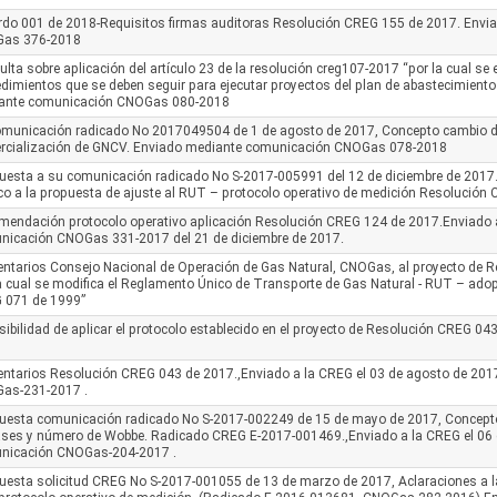
rdo 001 de 2018-Requisitos firmas auditoras Resolución CREG 155 de 2017. Env
as 376-2018
lta sobre aplicación del artículo 23 de la resolución creg107-2017 “por la cual se 
dimientos que se deben seguir para ejecutar proyectos del plan de abastecimiento
ante comunicación CNOGas 080-2018
omunicación radicado No 2017049504 de 1 de agosto de 2017, Concepto cambio d
rcialización de GNCV. Enviado mediante comunicación CNOGas 078-2018
esta a su comunicación radicado No S-2017-005991 del 12 de diciembre de 2017. 
co a la propuesta de ajuste al RUT – protocolo operativo de medición Resolución
mendación protocolo operativo aplicación Resolución CREG 124 de 2017.Enviado 
nicación CNOGas 331-2017 del 21 de diciembre de 2017.
ntarios Consejo Nacional de Operación de Gas Natural, CNOGas, al proyecto de 
a cual se modifica el Reglamento Único de Transporte de Gas Natural - RUT – ad
 071 de 1999”
ibilidad de aplicar el protocolo establecido en el proyecto de Resolución CREG 04
ntarios Resolución CREG 043 de 2017.,Enviado a la CREG el 03 de agosto de 20
as-231-2017 .
uesta comunicación radicado No S-2017-002249 de 15 de mayo de 2017, Concepto 
ses y número de Wobbe. Radicado CREG E-2017-001469.,Enviado a la CREG el 06 d
nicación CNOGas-204-2017 .
esta solicitud CREG No S-2017-001055 de 13 de marzo de 2017, Aclaraciones a la