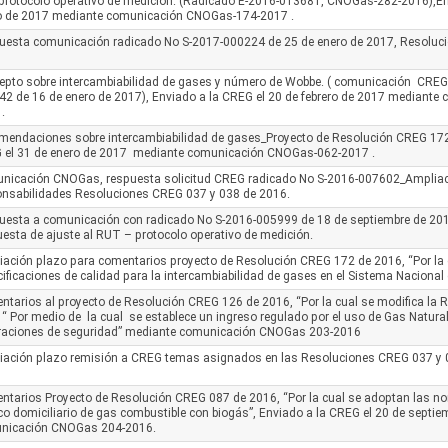
rotocolo operativo de medición. (Radicado E-2016-013681, CNOGas-282-2016),En
 de 2017 mediante comunicación CNOGas-174-2017 .
uesta comunicación radicado No S-2017-000224 de 25 de enero de 2017, Resoluc
epto sobre intercambiabilidad de gases y número de Wobbe. ( comunicación CREG
2 de 16 de enero de 2017), Enviado a la CREG el 20 de febrero de 2017 mediant
.
mendaciones sobre intercambiabilidad de gases_Proyecto de Resolución CREG 172
 el 31 de enero de 2017 mediante comunicación CNOGas-062-2017 .
nicación CNOGas, respuesta solicitud CREG radicado No S-2016-007602_Ampliac
onsabilidades Resoluciones CREG 037 y 038 de 2016.
esta a comunicación con radicado No S-2016-005999 de 18 de septiembre de 2016
esta de ajuste al RUT – protocolo operativo de medición.
ación plazo para comentarios proyecto de Resolución CREG 172 de 2016, “Por la
ificaciones de calidad para la intercambiabilidad de gases en el Sistema Nacional
tarios al proyecto de Resolución CREG 126 de 2016, “Por la cual se modifica la
“ Por medio de la cual se establece un ingreso regulado por el uso de Gas Natura
raciones de seguridad” mediante comunicación CNOGas 203-2016
iación plazo remisión a CREG temas asignados en las Resoluciones CREG 037 y 
tarios Proyecto de Resolución CREG 087 de 2016, “Por la cual se adoptan las nor
co domiciliario de gas combustible con biogás”, Enviado a la CREG el 20 de septi
nicación CNOGas 204-2016.