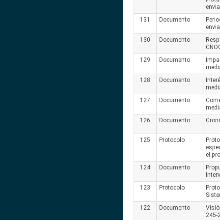
envi
131
Documento
Perio
envi
130
Documento
Resp
CNOG
129
Documento
Impac
medi
128
Documento
Inter
medi
127
Documento
Comen
medi
126
Documento
Cron
125
Protocolo
Proto
espec
el p
124
Documento
Propu
Inter
123
Protocolo
Proto
Sist
122
Documento
Visi
245-