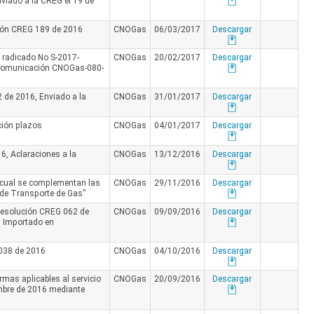
viado a la CREG el 19 de
ión CREG 189 de 2016
CNOGas
06/03/2017
Descargar
 radicado No S-2017-
CNOGas
20/02/2017
Descargar
e comunicación CNOGas-080-
 de 2016, Enviado a la
CNOGas
31/01/2017
Descargar
ión plazos
CNOGas
04/01/2017
Descargar
, Aclaraciones a la
CNOGas
13/12/2016
Descargar
 cual se complementan las
CNOGas
29/11/2016
Descargar
 de Transporte de Gas”
 Resolución CREG 062 de
CNOGas
09/09/2016
Descargar
l Importado en
038 de 2016
CNOGas
04/10/2016
Descargar
mas aplicables al servicio
CNOGas
20/09/2016
Descargar
embre de 2016 mediante