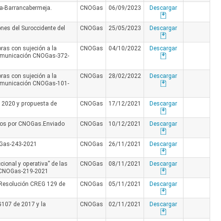
ena-Barrancabermeja.
CNOGas
06/09/2023
Descargar
ones del Suroccidente del
CNOGas
25/05/2023
Descargar
oras con sujeción a la
CNOGas
04/10/2022
Descargar
comunicación CNOGas-372-
oras con sujeción a la
CNOGas
28/02/2022
Descargar
comunicación CNOGas-101-
e 2020 y propuesta de
CNOGas
17/12/2021
Descargar
idos por CNOGas.Enviado
CNOGas
10/12/2021
Descargar
OGas-243-2021
CNOGas
26/11/2021
Descargar
cional y operativa” de las
CNOGas
08/11/2021
Descargar
n CNOGas-219-2021
a Resolución CREG 129 de
CNOGas
05/11/2021
Descargar
G107 de 2017 y la
CNOGas
02/11/2021
Descargar