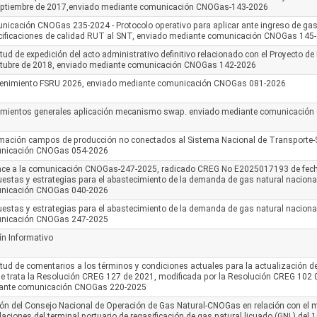
eptiembre de 2017,enviado mediante comunicación CNOGas-143-2026
icación CNOGas 235-2024 - Protocolo operativo para aplicar ante ingreso de gas 
cificaciones de calidad RUT al SNT, enviado mediante comunicación CNOGas 145
itud de expedición del acto administrativo definitivo relacionado con el Proyecto 
ctubre de 2018, enviado mediante comunicación CNOGas 142-2026
enimiento FSRU 2026, enviado mediante comunicación CNOGas 081-2026
amientos generales aplicación mecanismo swap. enviado mediante comunicació
rmación campos de producción no conectados al Sistema Nacional de Transporte-
nicación CNOGas 054-2026
nce a la comunicación CNOGas-247-2025, radicado CREG No E2025017193 de fech
estas y estrategias para el abastecimiento de la demanda de gas natural naciona
nicación CNOGas 040-2026
estas y estrategias para el abastecimiento de la demanda de gas natural naciona
nicación CNOGas 247-2025
ín Informativo
itud de comentarios a los términos y condiciones actuales para la actualización de
e trata la Resolución CREG 127 de 2021, modificada por la Resolución CREG 102 
ante comunicación CNOGas 220-2025
ón del Consejo Nacional de Operación de Gas Natural-CNOGas en relación con el 
laciones del terminal portuario de regasificación de gas natural licuado (GNL) del 