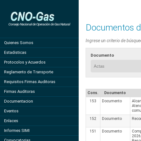
Documentos d
Ingrese un criterio de búsque
Quienes Somos
Estadisticas
Documento
Protocolos y Acuerdos
Reglamento de Transporte
Requisitos Firmas Auditoras
Firmas Auditoras
Cons.
Documento
Documentacion
153
Documento
Alcan
Atenc
comu
Eventos
152
Documento
Reco
Enlaces
Informes SIMI
151
Documento
Comp
2026,
Convocatorias
Resol