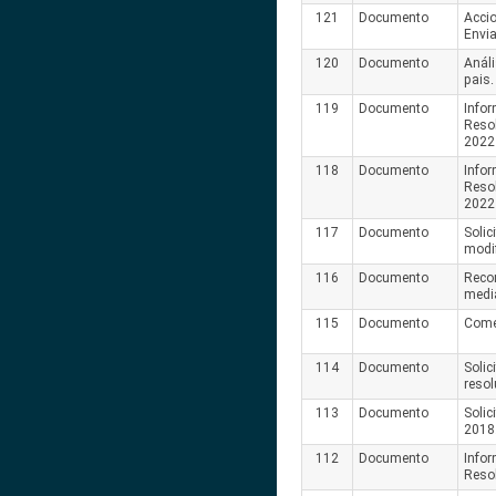
121
Documento
Accio
Envi
120
Documento
Análi
pais
119
Documento
Infor
Reso
2022
118
Documento
Infor
Reso
2022
117
Documento
Solic
modi
116
Documento
Reco
medi
115
Documento
Come
114
Documento
Solic
reso
113
Documento
Solic
2018
112
Documento
Infor
Reso