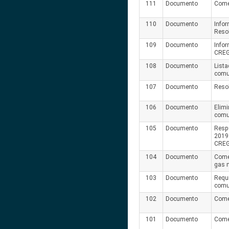
111
Documento
Come
110
Documento
Infor
Reso
109
Documento
Infor
CREG
108
Documento
Lista
comu
107
Documento
Reso
106
Documento
Elimi
comu
105
Documento
Resp
2019
CREG
104
Documento
Comen
gas 
103
Documento
Requ
comu
102
Documento
Come
101
Documento
Come