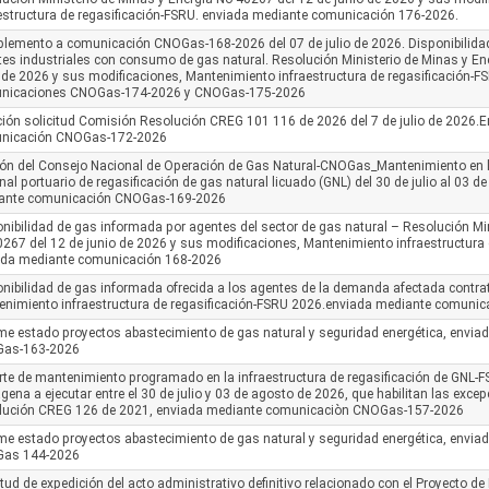
estructura de regasificación-FSRU. enviada mediante comunicación 176-2026.
lemento a comunicación CNOGas-168-2026 del 07 de julio de 2026. Disponibilida
es industriales con consumo de gas natural. Resolución Ministerio de Minas y En
 de 2026 y sus modificaciones, Mantenimiento infraestructura de regasificación-
nicaciones CNOGas-174-2026 y CNOGas-175-2026
ión solicitud Comisión Resolución CREG 101 116 de 2026 del 7 de julio de 2026.
nicación CNOGas-172-2026
ón del Consejo Nacional de Operación de Gas Natural-CNOGas_Mantenimiento en l
nal portuario de regasificación de gas natural licuado (GNL) del 30 de julio al 03 
ante comunicación CNOGas-169-2026
nibilidad de gas informada por agentes del sector de gas natural – Resolución Mi
267 del 12 de junio de 2026 y sus modificaciones, Mantenimiento infraestructura 
ada mediante comunicación 168-2026
nibilidad de gas informada ofrecida a los agentes de la demanda afectada contr
enimiento infraestructura de regasificación-FSRU 2026.enviada mediante comun
me estado proyectos abastecimiento de gas natural y seguridad energética, envi
as-163-2026
te de mantenimiento programado en la infraestructura de regasificación de GNL-F
gena a ejecutar entre el 30 de julio y 03 de agosto de 2026, que habilitan las excep
lución CREG 126 de 2021, enviada mediante comunicaciòn CNOGas-157-2026
me estado proyectos abastecimiento de gas natural y seguridad energética, envi
as 144-2026
itud de expedición del acto administrativo definitivo relacionado con el Proyecto 