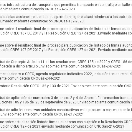
nes infraestructura de transporte que permitiría transporte en contraflujo en ball
ado mediante comunicación CNOGas-242-2023
sis de las acciones requeridas que permitan logar el abastecimiento a las poblaci
. Enviado mediante comunicación CNOGas-132-2023
me sobre el resultado final del proceso para publicación del listado de firmas audit
lución CREG 107 DE 2017 y la Resolución CREG 127 de 2021.Enviado mediante 
me sobre el resultado final del proceso para publicación del listado de firmas audit
lución CREG 107 DE 2017 y la Resolución CREG 127 de 2021.Enviado mediante 
itud de Concepto Artículo 11 de las resoluciones CREG 185 de 2020 y CREG 186 d
ficación a dicho articulo.Enviado mediante comunicación CNOGas-247-2021
mendaciones a CREG, agenda regulatoria indicativa 2022, inclusión temas remit
ante comunicación CNOGas-244-2021
ntario Resolución CREG 132 y 133 de 2021.Enviado mediante comunicación CN
itud de aplicación de numerales 3 del anexo 2 y 4 del Anexo 1 “Información transac
luciones 185 y 186 del 23 de septiembre de 2020.Enviado mediante comunicació
itud de adición de nuevas unidades constructivas en la propuesta contenida en l
.Enviado mediante comunicación CNOGas-217-2021
me sobre actualización listado firmas auditoras con sujeción a la Resolución CRE
lución CREG 127-de 2021.enviado mediante comunicación CNOGas-216-2021