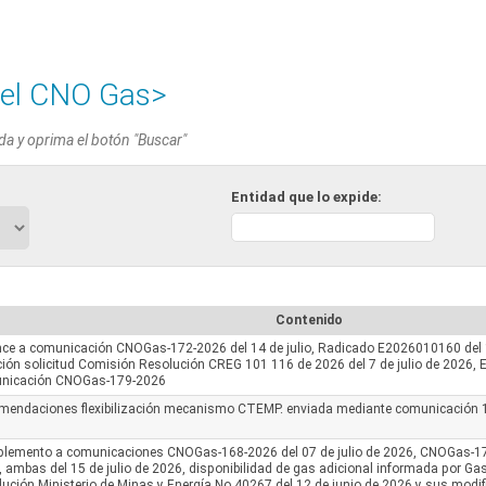
el CNO Gas>
da y oprima el botón "Buscar"
Entidad que lo expide:
Contenido
ce a comunicación CNOGas-172-2026 del 14 de julio, Radicado E2026010160 del 1
ión solicitud Comisión Resolución CREG 101 116 de 2026 del 7 de julio de 2026,
nicación CNOGas-179-2026
mendaciones flexibilización mecanismo CTEMP. enviada mediante comunicación 
lemento a comunicaciones CNOGas-168-2026 del 07 de julio de 2026, CNOGas-1
 ambas del 15 de julio de 2026, disponibilidad de gas adicional informada por Ga
ución Ministerio de Minas y Energía No 40267 del 12 de junio de 2026 y sus modi