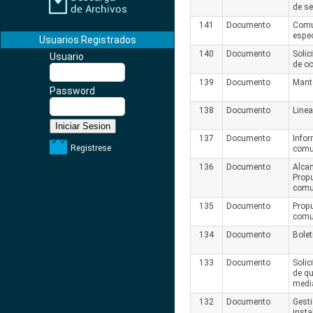
de s
141
Documento
Comun
espe
Usuarios Registrados
140
Documento
Solic
Usuario
de o
139
Documento
Mant
Password
138
Documento
Line
137
Documento
Info
Registrese
comu
136
Documento
Alca
Propu
comu
135
Documento
Propu
comu
134
Documento
Bolet
133
Documento
Solic
de qu
medi
132
Documento
Gesti
insta