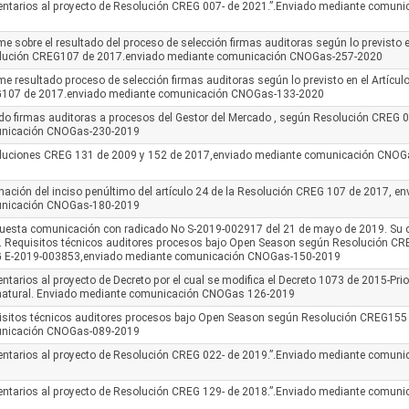
ntarios al proyecto de Resolución CREG 007- de 2021.”.Enviado mediante comun
me sobre el resultado del proceso de selección firmas auditoras según lo previsto en
lución CREG107 de 2017.enviado mediante comunicación CNOGas-257-2020
me resultado proceso de selección firmas auditoras según lo previsto en el Artícul
107 de 2017.enviado mediante comunicación CNOGas-133-2020
do firmas auditoras a procesos del Gestor del Mercado , según Resolución CREG
nicación CNOGas-230-2019
luciones CREG 131 de 2009 y 152 de 2017,enviado mediante comunicación CNOG
nación del inciso penúltimo del artículo 24 de la Resolución CREG 107 de 2017, e
nicación CNOGas-180-2019
uesta comunicación con radicado No S-2019-002917 del 21 de mayo de 2019. Su
. Requisitos técnicos auditores procesos bajo Open Season según Resolución C
 E-2019-003853,enviado mediante comunicación CNOGas-150-2019
tarios al proyecto de Decreto por el cual se modifica el Decreto 1073 de 2015-Prio
natural. Enviado mediante comunicación CNOGas 126-2019
isitos técnicos auditores procesos bajo Open Season según Resolución CREG155
nicación CNOGas-089-2019
ntarios al proyecto de Resolución CREG 022- de 2019.”.Enviado mediante comun
ntarios al proyecto de Resolución CREG 129- de 2018.”.Enviado mediante comun