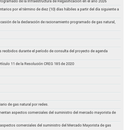
rogramado de la Infraestructura de Regasificación en el año 2026
ios por el término de diez (10) días hábiles a partir del día siguiente a
ocasión de la declaración de racionamiento programado de gas natural,
s recibidos durante el período de consulta del proyecto de agenda
rtículo 11 de la Resolución CREG 185 de 2020
iario de gas natural por redes.
eglamentan aspectos comerciales del suministro del mercado mayorista de
an aspectos comerciales del suministro del Mercado Mayorista de gas