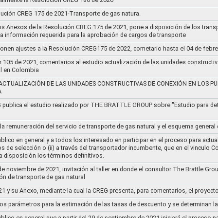
lución CREG 175 de 2021-Transporte de gas natura.
os Anexos de la Resolución CREG 175 de 2021, pone a disposición de los transp
 la información requerida para la aprobación de cargos de transporte
ponen ajustes a la Resolución CREG175 de 2022, cometario hasta el 04 de febr
r 105 de 2021, comentarios al estudio actualización de las unidades constructi
al en Colombia
ACTUALIZACIÓN DE LAS UNIDADES CONSTRUCTIVAS DE CONEXIÓN EN LOS PU
A
G publica el estudio realizado por THE BRATTLE GROUP sobre "Estudio para d
 la remuneración del servicio de transporte de gas natural y el esquema genera
lico en general y a todos los interesado en participar en el proceso para actual
sos de selección o (ii) a través del transportador incumbente, que en el vincu
 disposición los términos definitivos.
de noviembre de 2021, invitación al taller en donde el consultor The Brattle Gr
n de transporte de gas natural
21 y su Anexo, mediante la cual la CREG presenta, para comentarios, el proyect
nos parámetros para la estimación de las tasas de descuento y se determinan la
lico en general que a partir del 29 de septiembre de 2021 iniciará el proceso pa