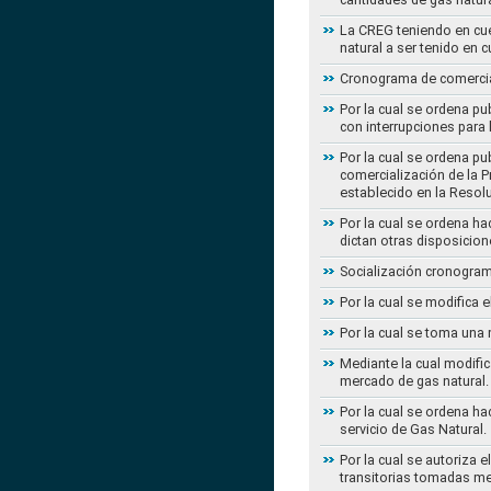
La CREG teniendo en cue
natural a ser tenido en c
Cronograma de comercial
Por la cual se ordena pu
con interrupciones para
Por la cual se ordena p
comercialización de la P
establecido en la Resol
Por la cual se ordena h
dictan otras disposicion
Socialización cronogram
Por la cual se modifica 
Por la cual se toma una 
Mediante la cual modific
mercado de gas natural.
Por la cual se ordena ha
servicio de Gas Natural.
Por la cual se autoriza 
transitorias tomadas m