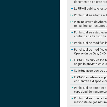
documentos de este pr
La UPME publica el estu
Por la cual se adopta e
Plan Indicativo de Abast
remitir los comentarios
Por la cual se establece
contratos de transporte 
Por la cual se modifica 
Por el cual se modifica 
Operación de Gas, CNO 
El CNOGas publica los té
según lo previsto en el 
Solicitud acuerdos de b
El CNOGas informa al púb
encuentran a disposició
Por la cual se establec
capacidad de transporte
Por la cual se ordena ha
mayorista de gas natura