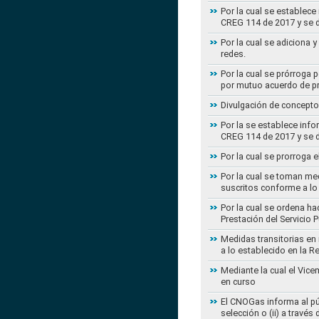
Por la cual se establece
CREG 114 de 2017 y se d
Por la cual se adiciona 
redes.
Por la cual se prórroga 
por mutuo acuerdo de pr
Divulgación de concepto
Por la se establece info
CREG 114 de 2017 y se d
Por la cual se prorroga 
Por la cual se toman med
suscritos conforme a lo
Por la cual se ordena ha
Prestación del Servicio
Medidas transitorias en
a lo establecido en la 
Mediante la cual el Vice
en curso
El CNOGas informa al púb
selección o (ii) a travé