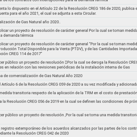
nta lo dispuesto en el Artículo 22 de la Resolución CREG 186 de 2020, publica
uenta para el año 2021, el cual se adjunta a esta Circular.
ización de Gas Natural año 2020..
blicar un proyecto de resolución de carácter general Por la cual se toman medid
 la demanda térmica
ublicar un proyecto de resolución de carácter general “Por la cual se toman me
roducción Total Disponible para la Venta (PTDV), y de las Cantidades Importada
ución CREG 114 de 2017”
acer público un proyecto de resolución 􀂴Por la cual se deroga la Resolución C
es en relación con las revisiones periódicas de la instalación interna de Gas
a de comercialización de Gas Natural Año 2020
el Artículo 6 de la Resolución CREG 059 de 2020 a su vez modificada y adiciona
medida transitoria respecto de la aplicación de la TRM en el costo de prestació
a la Resolución CREG 056 de 2019 en la cual se definen las condiciones de prórr
cer público un proyecto de resolución ,Por la cual se toma una medida transitori
el registro extemporáneo de los acuerdos alcanzados por las partes de los cont
ediante la Resolución CREG 042 de 2020