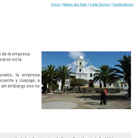
Inicio
|
Mapa del Sitio
|
Lista Correo
|
Contáctenos
s de la empresa
ral en esta
unales, la empresa
ciente y Juepajé, a
l, sin embargo eso no