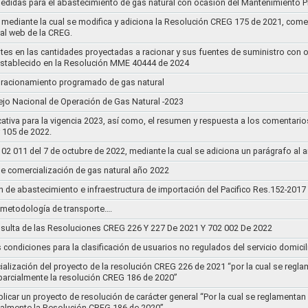
medidas para el abastecimiento de gas natural con ocasión del Mantenimiento P
mediante la cual se modifica y adiciona la Resolución CREG 175 de 2021, comentar
tal web de la CREG.
stes en las cantidades proyectadas a racionar y sus fuentes de suministro con 
establecido en la Resolución MME 40444 de 2024
un racionamiento programado de gas natural
jo Nacional de Operación de Gas Natural -2023
ativa para la vigencia 2023, así como, el resumen y respuesta a los comentario
r 105 de 2022.
011 del 7 de octubre de 2022, mediante la cual se adiciona un parágrafo al a
e comercialización de gas natural año 2022
n de abastecimiento e infraestructura de importación del Pacifico Res.152-2017
la metodología de transporte….
sulta de las Resoluciones CREG 226 Y 227 De 2021 Y 702 002 De 2022
s condiciones para la clasificación de usuarios no regulados del servicio domicil
socialización del proyecto de la resolución CREG 226 de 2021 “por la cual se r
 parcialmente la resolución CREG 186 de 2020”
blicar un proyecto de resolución de carácter general “Por la cual se reglament
cialmente la Resolución CREG 186 de 2020”