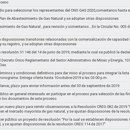
oceso
dio para seleccionar los representantes del CNO GAS 2020,comentarios hasta e
l Plan de Abastecimiento de Gas Natural y se adoptan otras disposiciones
ecimiento de Gas Natural , para revisión y comentarios….En la Circular No. 003
…
n disposiciones transitorias relacionadas con la comercialización de capacidad d
y su registro, y se adoptan otras disposiciones
la resolución 31 146 del 14 de junio de 2019, mediante la cual se publicó la decl
el Decreto Único Reglamentario del Sector Administrativo de Minas y Energía, 1
Gas.
rminos y condiciones definitivos para dar inicio al proceso para integrar la lis
cronograma. Entrega oferta hasta 10-octubre-2019 a las 03:00 p.m.
alance, plazo para enviar información antes del 30 de septiembre de 2019
lico en general interesado en participar en el proceso para selección de las fi
n los documentos de este proceso.
e un nuevo plazo para remitir observaciones a la Resolución CREG 082 de 2019 “
 en el mercado mayorista de gas natural, y se ajustan disposiciones de la reso
cer público un proyecto de resolución “Por la cual se establecen disposiciones
l, y se ajustan disposiciones de la resolución CREG 114 de 2017”