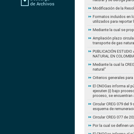
Modificación de la Reso
Formatos incluidos en l
utilizados para reportar
Mediante la cual se pro
Ampliación plazo circula
transporte de gas natur
PUBLICACIÓN ESTUDIO 
NATURAL EN COLOMBI
Mediante la cual la CRE
natural"
Criterios generales para
El CNOGas informa al púb
ejecuten (i) bajo proce
proceso, se encuentran a
Circular CREG 079 del 9 
esquema de remuneració
Circular CREG 077 de 20
Por la cual se definen u
El CNOGas informa al púb