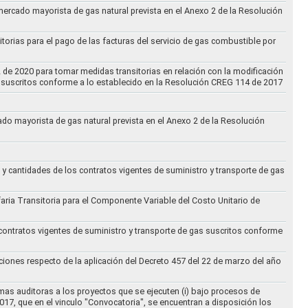
 mercado mayorista de gas natural prevista en el Anexo 2 de la Resolución
torias para el pago de las facturas del servicio de gas combustible por
2 de 2020 para tomar medidas transitorias en relación con la modificación
s suscritos conforme a lo establecido en la Resolución CREG 114 de 2017
cado mayorista de gas natural prevista en el Anexo 2 de la Resolución
 y cantidades de los contratos vigentes de suministro y transporte de gas
ifaria Transitoria para el Componente Variable del Costo Unitario de
 contratos vigentes de suministro y transporte de gas suscritos conforme
ciones respecto de la aplicación del Decreto 457 del 22 de marzo del año
rmas auditoras a los proyectos que se ejecuten (i) bajo procesos de
017, que en el vinculo "Convocatoria", se encuentran a disposición los