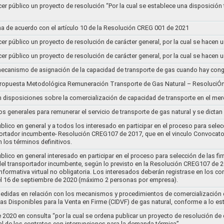
cer público un proyecto de resolución “Por la cual se establece una disposición 
a de acuerdo con el artículo 10 de la Resolución CREG 001 de 2021
cer público un proyecto de resolución de carácter general, por la cual se hace
cer público un proyecto de resolución de carácter general, por la cual se hace
l mecanismo de asignación de la capacidad de transporte de gas cuando hay cong
 propuesta Metodológica Remuneración Transporte de Gas Natural – ResoluciÓ
en disposiciones sobre la comercialización de capacidad de transporte en el me
ios generales para remunerar el servicio de transporte de gas natural y se dicta
lico en general y a todos los interesado en participar en el proceso para selec
nsportador incumbente- Resolución CREG107 de 2017, que en el vinculo Convoca
 los términos definitivos.
lico en general interesado en participar en el proceso para selección de las fi
s del transportador incumbente, según lo previsto en la Resolución CREG107 de 20
informativa virtual no obligatoria. Los interesados deberán registrase en los 
el 16 de septiembre de 2020 (máximo 2 personas por empresa).
medidas en relación con los mecanismos y procedimientos de comercialización d
as Disponibles para la Venta en Firme (CIDVF) de gas natural, conforme a lo e
020 en consulta “por la cual se ordena publicar un proyecto de resolución de c
al de los contratos con interrupciones para la demanda térmica”