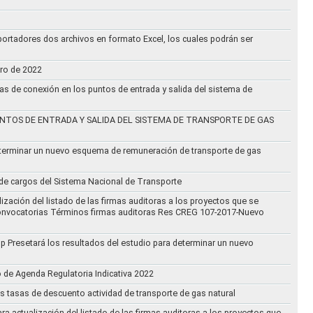
ortadores dos archivos en formato Excel, los cuales podrán ser
ero de 2022
vas de conexión en los puntos de entrada y salida del sistema de
NTOS DE ENTRADA Y SALIDA DEL SISTEMA DE TRANSPORTE DE GAS
eterminar un nuevo esquema de remuneración de transporte de gas
l de cargos del Sistema Nacional de Transporte
ización del listado de las firmas auditoras a los proyectos que se
lo Convocatorias Términos firmas auditoras Res CREG 107-2017-Nuevo
oup Presetará los resultados del estudio para determinar un nuevo
o de Agenda Regulatoria Indicativa 2022
s tasas de descuento actividad de transporte de gas natural
ra actualización del listado de las firmas auditoras a los proyectos que