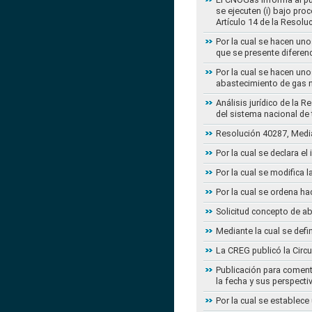
se ejecuten (i) bajo pro
Artículo 14 de la Resol
Por la cual se hacen uno
que se presente diferenc
Por la cual se hacen uno
abastecimiento de gas n
Análisis jurídico de la 
del sistema nacional de
Resolución 40287, Media
Por la cual se declara e
Por la cual se modifica
Por la cual se ordena ha
Solicitud concepto de a
Mediante la cual se defi
La CREG publicó la Circu
Publicación para coment
la fecha y sus perspecti
Por la cual se establece