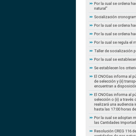
Por la cual se ordena ha
natural”
Socialización cronogram
Por la cual se ordena ha
Por la cual se ordena ha
Por la cual se regula e
Taller de socialización
Por la cual se establec
Se establecen los criter
El CNOGas informa al púb
de selección y (ii) tra
encuentran a disposición
El CNOGas informa al púb
selección o (ii) a travé
realizará una audiencia 
hasta las 17:00 horas d
Por la cual se adoptan 
las Cantidades Importad
Resolución CREG 116 de 2
cantidades de gas natur