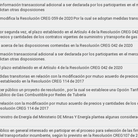
 información transaccional adicional a ser declarada por los participantes en el
ictan otras disposiciones
y modifica la Resolución CREG 059 de 2020 Por la cual se adoptan medidas transi
por segunda vez, el plazo establecido en el Artículo 4 de la Resolución CREG 04
ecios y cantidades de los contratos vigentes de suministro y transporte de ga
 acerca de las disposiciones contenidas en la Resolución CREG 042 de 2020
rmación transaccional adicional a ser declarada por los participantes en el mer
ictan otras disposiciones.
el plazo establecido en el Artículo 4 de la Resolución CREG 042 de 2020
idas transitorias en relación con la modificación por mutuo acuerdo de precios
 establecido en la Resolución CREG 114 de 2017
cer público un proyecto de resolución , por la cual se establece una Opción Tar
 Público de Gas Combustible por Redes de Tubería
 relación con la modificación por mutuo acuerdo de precios y cantidades de los
Resolución CREG 114 de 2017
ministro de Energía del Ministerio DE Minas Y Energía plantea algunas considera
lico en general interesado en participar en el proceso para selección de las fi
s del transportador incumbente, según lo previsto en la Resolución CREG107 de 2