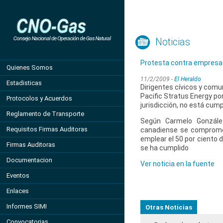
Noticias
Protesta contra empresa
Quienes Somos
11/2/2009 -
El Heraldo
Estadisticas
Dirigentes cívicos y comu
Pacific Stratus Energy po
Protocolos y Acuerdos
jurisdicción, no está cum
Reglamento de Transporte
Según Carmelo González
Requisitos Firmas Auditoras
canadiense se comprometi
emplear el 50 por ciento d
Firmas Auditoras
se ha cumplido
Documentacion
Ver noticia en la fuente
Eventos
Enlaces
Informes SIMI
Otras Noticias
Convocatorias