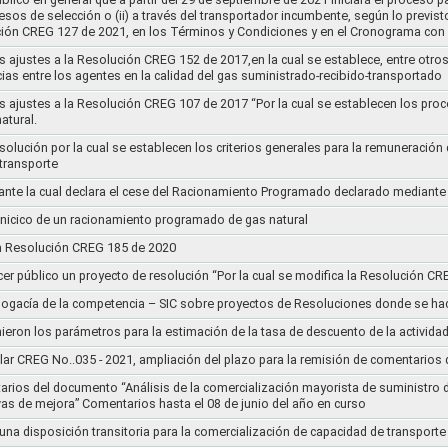
cesos de selección o (ii) a través del transportador incumbente, según lo previs
ución CREG 127 de 2021, en los Términos y Condiciones y en el Cronograma con 
s ajustes a la Resolución CREG 152 de 2017,en la cual se establece, entre otros
ias entre los agentes en la calidad del gas suministrado-recibido-transportado
s ajustes a la Resolución CREG 107 de 2017 “Por la cual se establecen los pro
atural.
Resolución por la cual se establecen los criterios generales para la remuneración
 transporte
nte la cual declara el cese del Racionamiento Programado declarado mediante
l inicico de un racionamiento programado de gas natural
 la Resolución CREG 185 de 2020
cer público un proyecto de resolución “Por la cual se modifica la Resolución C
bogacía de la competencia – SIC sobre proyectos de Resoluciones donde se h
nieron los parámetros para la estimación de la tasa de descuento de la actividad
lar CREG No..035 - 2021, ampliación del plazo para la remisión de comentarios d
arios del documento “Análisis de la comercialización mayorista de suministro 
vas de mejora” Comentarios hasta el 08 de junio del año en curso
 una disposición transitoria para la comercialización de capacidad de transporte