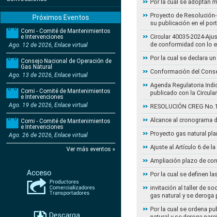
Por la cual se adoptan 
Proyecto de Resolución- 
Próximos Eventos
su publicación en el por
Comi - Comité de Mantenimientos
Circular 40035-2024-Aju
e Intervenciones
de conformidad con lo 
Ago. 12 de 2026, Enlace virtual
Por la cual se declara 
Consejo Nacional de Operación de
Gas Natural
Conformación del Conse
Ago. 13 de 2026, Enlace virtual
Agenda Regulatoria Indic
Comi - Comité de Mantenimientos
publicado con la Circula
e Intervenciones
Ago. 19 de 2026, Enlace virtual
RESOLUCIÓN CREG No.102 
Alcance al cronograma d
Comi - Comité de Mantenimientos
e Intervenciones
Proyecto gas natural pla
Ago. 26 de 2026, Enlace virtual
Ajuste al Artículo 6 de 
Ver más eventos »
Ampliación plazo de con
Por la cual se definen la
invitación al taller de 
gas natural y se deroga
Por la cual se ordena pu
natural y se deroga par