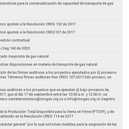
transitoria para la comercialización de capacidad de transporte de gas
n unos ajustes a la Resolución CREG 152 de 2017
n unos ajustes a la Resolución CREG107 de 2017
estión contractual
n Creg 160 de 2020
rcado mayorista de gas natural
n otras disposiciones en materia de transporte de gas natural
ción de las firmas auditoras a los proyectos ejecutados por (i) procesos
torias Términos firmas auditoras Res CREG 107-2017-2do proceso, se
rmas auditoras a los proyectos que se ejecuten (i) bajo procesos de
17, que el día 17 de septiembre entre las 10:00 a.m. y 12:00 m. se
correos secretariotecnico@cnogas.org.co e info@cnogas.org.co (registro
e la Producción Total Disponible para la Venta en Firme (PTDVF), y de
stablecido en la Resolución CREG 114 de 2017
arácter general “por la cual se toman medidas para la asignación de las