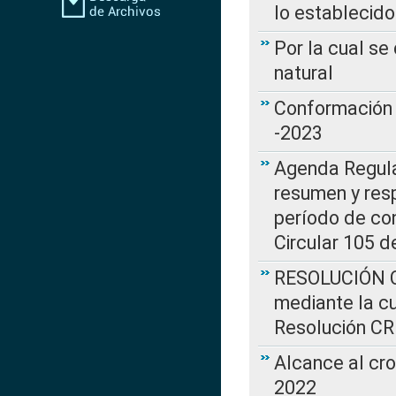
lo establecid
Por la cual s
natural
Conformación 
-2023
Agenda Regulat
resumen y resp
período de co
Circular 105 d
RESOLUCIÓN CR
mediante la cu
Resolución C
Alcance al cr
2022