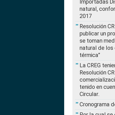
Importadas Di
natural, confo
2017
Resolución CR
publicar un pr
se toman medi
natural de los
térmica”
La CREG tenien
Resolución CR
comercializaci
tenido en cuen
Circular.
Cronograma de
Por la cual se