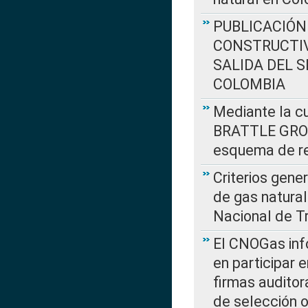
PUBLICACIÓN
CONSTRUCTIV
SALIDA DEL 
COLOMBIA
Mediante la cu
BRATTLE GROUP
esquema de re
Criterios gene
de gas natura
Nacional de T
El CNOGas info
en participar 
firmas auditor
de selección o