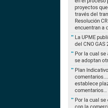
en el proceso 
proyectos que 
través del tra
Resolución CRE
encuentran a 
La UPME public
del CNO GAS 2
Por la cual se
se adoptan ot
Plan Indicativ
comentarios….
establece plaz
comentarios…
Por la cual se
con la comerci