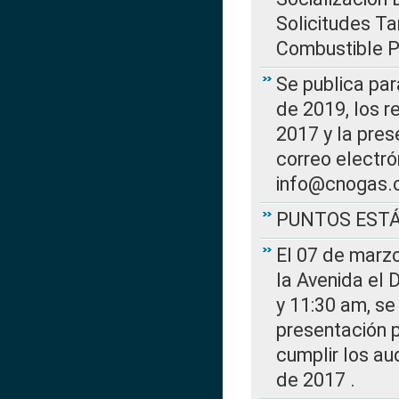
Solicitudes Ta
Combustible Po
Se publica par
de 2019, los r
2017 y la pres
correo electr
info@cnogas.
PUNTOS EST
El 07 de marzo
la Avenida el 
y 11:30 am, se 
presentación p
cumplir los au
de 2017 .