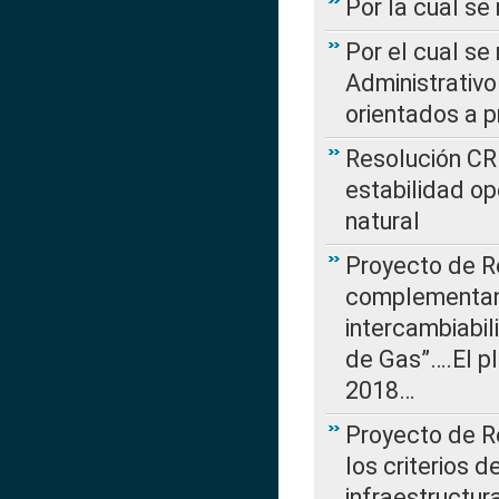
Por la cual se
Por el cual se
Administrativo
orientados a p
Resolución CR
estabilidad op
natural
Proyecto de R
complementan 
intercambiabi
de Gas”….El p
2018…
Proyecto de R
los criterios d
infraestructur