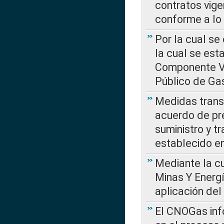
contratos vige
conforme a lo
Por la cual se
la cual se est
Componente Var
Público de Ga
Medidas transi
acuerdo de pre
suministro y t
establecido e
Mediante la cu
Minas Y Energ
aplicación del
El CNOGas info