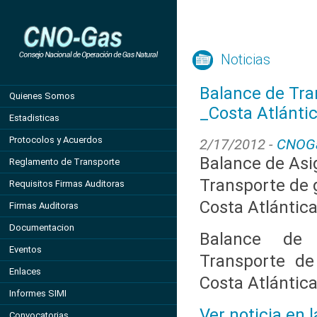
Noticias
Balance de Tra
Quienes Somos
_Costa Atlánti
Estadisticas
Protocolos y Acuerdos
2/17/2012 -
CNOG
Balance de Asi
Reglamento de Transporte
Transporte de g
Requisitos Firmas Auditoras
Costa Atlántic
Firmas Auditoras
Documentacion
Balance de 
Eventos
Transporte de
Enlaces
Costa Atlántic
Informes SIMI
Ver noticia en 
Convocatorias