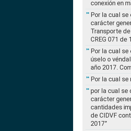
conexión en ma
Por la cual se
carácter gener
Transporte de
CREG 071 de 1
Por la cual se
úselo o véndal
año 2017. Com
Por la cual s
por la cual se
carácter genera
cantidades imp
de CIDVF conte
2017”