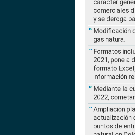
carácter gener
comerciales d
y se deroga p
Modificación 
gas natura.
Formatos incl
2021, pone a d
formato Excel,
información re
Mediante la c
2022, cometar
Ampliación pla
actualización 
puntos de entr
natural en Co