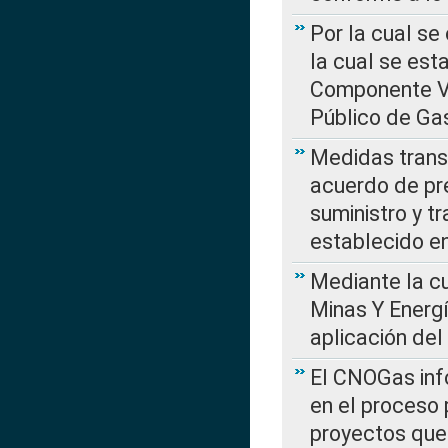
Por la cual se
la cual se est
Componente Var
Público de Ga
Medidas transi
acuerdo de pre
suministro y t
establecido e
Mediante la cu
Minas Y Energ
aplicación del
El CNOGas info
en el proceso 
proyectos que 