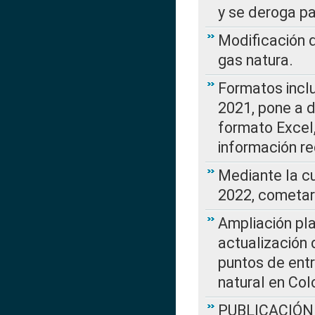
y se deroga p
Modificación 
gas natura.
Formatos incl
2021, pone a d
formato Excel,
información re
Mediante la c
2022, cometar
Ampliación pla
actualización 
puntos de entr
natural en Co
PUBLICACIÓN