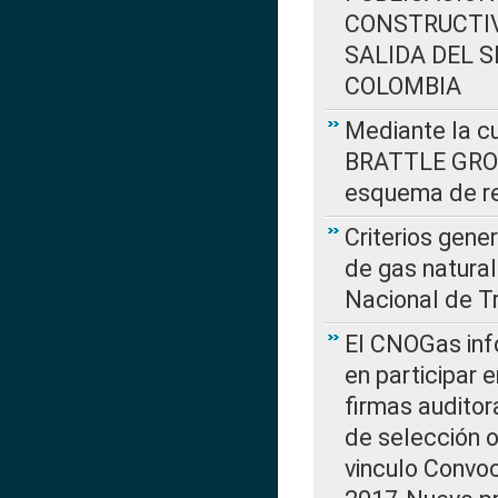
CONSTRUCTIV
SALIDA DEL 
COLOMBIA
Mediante la cu
BRATTLE GROUP
esquema de re
Criterios gene
de gas natura
Nacional de T
El CNOGas info
en participar 
firmas auditor
de selección o
vinculo Convo