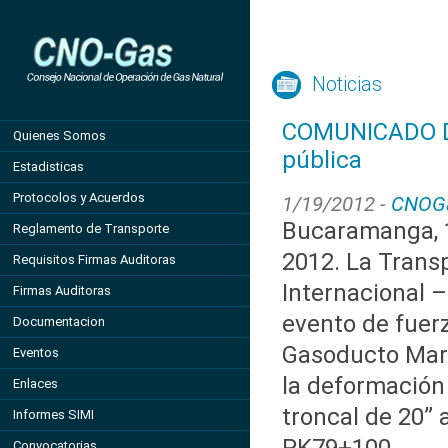
Noticias
COMUNICADO DE
Quienes Somos
pública
Estadisticas
Protocolos y Acuerdos
1/19/2012 -
CNOG
Bucaramanga, 
Reglamento de Transporte
2012. La Trans
Requisitos Firmas Auditoras
Internacional –
Firmas Auditoras
evento de fuer
Documentacion
Gasoducto Mari
Eventos
la deformación 
Enlaces
troncal de 20” a
Informes SIMI
Convocatorias