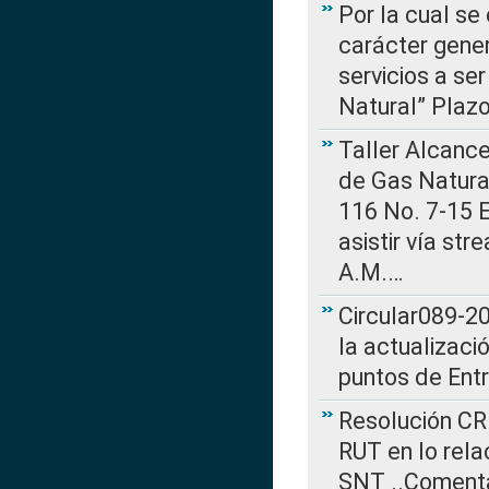
Por la cual se
carácter gener
servicios a se
Natural” Plaz
Taller Alcance
de Gas Natural
116 No. 7-15 E
asistir vía st
A.M.…
Circular089-20
la actualizaci
puntos de Ent
Resolución CR
RUT en lo rel
SNT ..Comenta