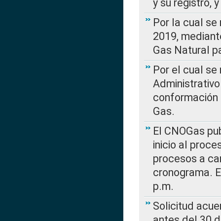
y su registro,
Por la cual se
2019, mediante
Gas Natural pa
Por el cual se
Administrativo
conformación 
Gas.
El CNOGas publ
inicio al proce
procesos a car
cronograma. E
p.m.
Solicitud acue
antes del 30 