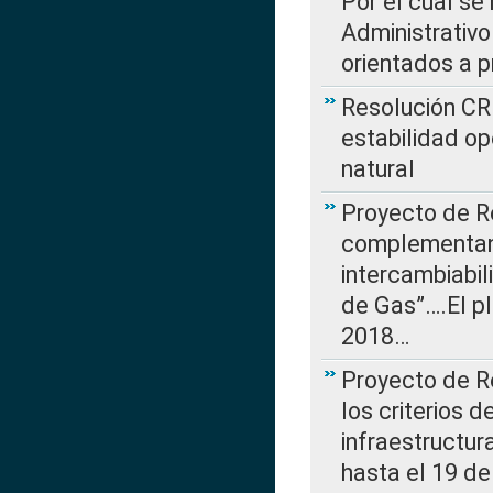
Por el cual se
Administrativo
orientados a p
Resolución CR
estabilidad op
natural
Proyecto de R
complementan 
intercambiabi
de Gas”….El p
2018…
Proyecto de R
los criterios d
infraestructur
hasta el 19 de