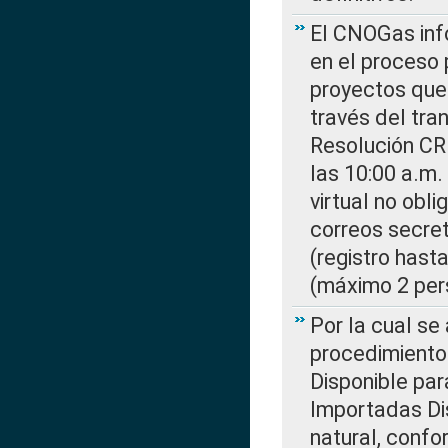
El CNOGas info
en el proceso 
proyectos que 
través del tra
Resolución CR
las 10:00 a.m.
virtual no obl
correos secre
(registro hast
(máximo 2 per
Por la cual s
procedimiento
Disponible par
Importadas Di
natural, confo