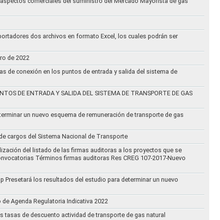
an aspectos comerciales del suministro del Mercado Mayorista de gas
ortadores dos archivos en formato Excel, los cuales podrán ser
ero de 2022
vas de conexión en los puntos de entrada y salida del sistema de
NTOS DE ENTRADA Y SALIDA DEL SISTEMA DE TRANSPORTE DE GAS
eterminar un nuevo esquema de remuneración de transporte de gas
l de cargos del Sistema Nacional de Transporte
ización del listado de las firmas auditoras a los proyectos que se
lo Convocatorias Términos firmas auditoras Res CREG 107-2017-Nuevo
oup Presetará los resultados del estudio para determinar un nuevo
o de Agenda Regulatoria Indicativa 2022
s tasas de descuento actividad de transporte de gas natural