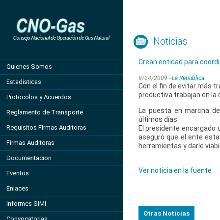
Noticias
Crean entidad para coordi
Quienes Somos
9/24/2009 -
La Republica
Estadisticas
Con el fin de evitar más 
productiva trabajan en la 
Protocolos y Acuerdos
La puesta en marcha de 
Reglamento de Transporte
últimos días.
Requisitos Firmas Auditoras
El presidente encargado d
aseguró que el ente esta
Firmas Auditoras
herramientas y darle viab
Documentacion
Ver noticia en la fuente
Eventos
Enlaces
Informes SIMI
Otras Noticias
Convocatorias