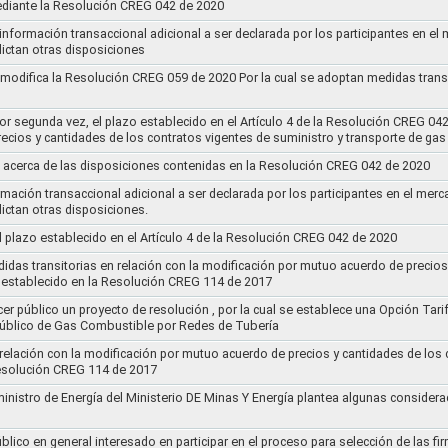
ediante la Resolución CREG 042 de 2020
 información transaccional adicional a ser declarada por los participantes en el
ictan otras disposiciones
y modifica la Resolución CREG 059 de 2020 Por la cual se adoptan medidas transi
por segunda vez, el plazo establecido en el Artículo 4 de la Resolución CREG 04
ecios y cantidades de los contratos vigentes de suministro y transporte de ga
 acerca de las disposiciones contenidas en la Resolución CREG 042 de 2020
rmación transaccional adicional a ser declarada por los participantes en el mer
ictan otras disposiciones.
el plazo establecido en el Artículo 4 de la Resolución CREG 042 de 2020
idas transitorias en relación con la modificación por mutuo acuerdo de precios
 establecido en la Resolución CREG 114 de 2017
cer público un proyecto de resolución , por la cual se establece una Opción Tar
 Público de Gas Combustible por Redes de Tubería
 relación con la modificación por mutuo acuerdo de precios y cantidades de los
Resolución CREG 114 de 2017
ministro de Energía del Ministerio DE Minas Y Energía plantea algunas considera
lico en general interesado en participar en el proceso para selección de las fi