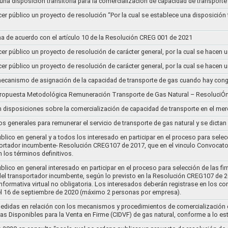
 una disposición transitoria para la comercialización de capacidad de transporte
cer público un proyecto de resolución “Por la cual se establece una disposición 
a de acuerdo con el artículo 10 de la Resolución CREG 001 de 2021
cer público un proyecto de resolución de carácter general, por la cual se hace
cer público un proyecto de resolución de carácter general, por la cual se hace
l mecanismo de asignación de la capacidad de transporte de gas cuando hay cong
 propuesta Metodológica Remuneración Transporte de Gas Natural – ResoluciÓ
en disposiciones sobre la comercialización de capacidad de transporte en el me
ios generales para remunerar el servicio de transporte de gas natural y se dicta
lico en general y a todos los interesado en participar en el proceso para selec
nsportador incumbente- Resolución CREG107 de 2017, que en el vinculo Convoca
 los términos definitivos.
lico en general interesado en participar en el proceso para selección de las fi
s del transportador incumbente, según lo previsto en la Resolución CREG107 de 20
informativa virtual no obligatoria. Los interesados deberán registrase en los 
el 16 de septiembre de 2020 (máximo 2 personas por empresa).
medidas en relación con los mecanismos y procedimientos de comercialización d
as Disponibles para la Venta en Firme (CIDVF) de gas natural, conforme a lo e