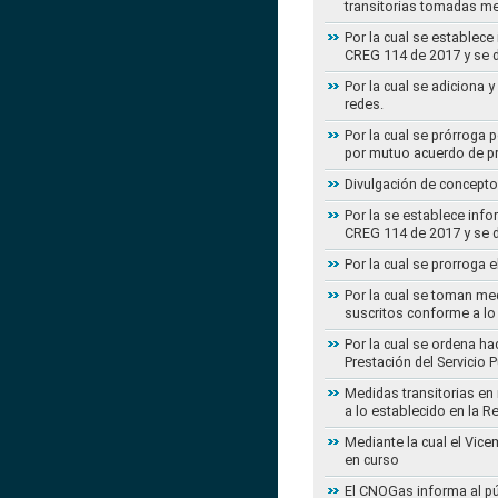
transitorias tomadas m
Por la cual se establece
CREG 114 de 2017 y se d
Por la cual se adiciona 
redes.
Por la cual se prórroga 
por mutuo acuerdo de pr
Divulgación de concepto
Por la se establece info
CREG 114 de 2017 y se d
Por la cual se prorroga 
Por la cual se toman med
suscritos conforme a lo
Por la cual se ordena ha
Prestación del Servicio
Medidas transitorias en
a lo establecido en la 
Mediante la cual el Vice
en curso
El CNOGas informa al púb