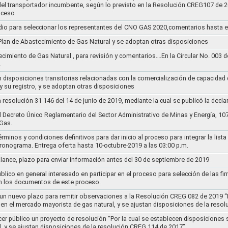
s del transportador incumbente, según lo previsto en la Resolución CREG107 de 2
oceso
dio para seleccionar los representantes del CNO GAS 2020,comentarios hasta e
l Plan de Abastecimiento de Gas Natural y se adoptan otras disposiciones
ecimiento de Gas Natural , para revisión y comentarios….En la Circular No. 003
…
n disposiciones transitorias relacionadas con la comercialización de capacidad d
y su registro, y se adoptan otras disposiciones
la resolución 31 146 del 14 de junio de 2019, mediante la cual se publicó la decl
el Decreto Único Reglamentario del Sector Administrativo de Minas y Energía, 1
Gas.
rminos y condiciones definitivos para dar inicio al proceso para integrar la lis
cronograma. Entrega oferta hasta 10-octubre-2019 a las 03:00 p.m.
alance, plazo para enviar información antes del 30 de septiembre de 2019
lico en general interesado en participar en el proceso para selección de las fi
n los documentos de este proceso.
e un nuevo plazo para remitir observaciones a la Resolución CREG 082 de 2019 “
 en el mercado mayorista de gas natural, y se ajustan disposiciones de la reso
cer público un proyecto de resolución “Por la cual se establecen disposiciones
l, y se ajustan disposiciones de la resolución CREG 114 de 2017”