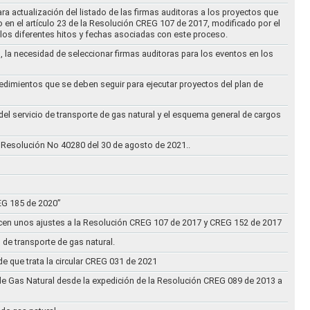
ra actualización del listado de las firmas auditoras a los proyectos que
to en el artículo 23 de la Resolución CREG 107 de 2017, modificado por el
los diferentes hitos y fechas asociadas con este proceso.
, la necesidad de seleccionar firmas auditoras para los eventos en los
cedimientos que se deben seguir para ejecutar proyectos del plan de
 del servicio de transporte de gas natural y el esquema general de cargos
 Resolución No 40280 del 30 de agosto de 2021..
REG 185 de 2020”
acen unos ajustes a la Resolución CREG 107 de 2017 y CREG 152 de 2017
 de transporte de gas natural.
e que trata la circular CREG 031 de 2021
de Gas Natural desde la expedición de la Resolución CREG 089 de 2013 a