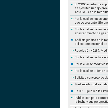
El CNOGas informa al púb
se ejecuten (i) bajo pro
Artículo 14 de la Resol
Por la cual se hacen uno
que se presente diferenc
Por la cual se hacen uno
abastecimiento de gas n
Análisis jurídico de la 
del sistema nacional de
Resolución 40287, Media
Por la cual se declara e
Por la cual se modifica
Por la cual se ordena ha
Solicitud concepto de a
Mediante la cual se defi
La CREG publicó la Circu
Publicación para coment
la fecha y sus perspecti