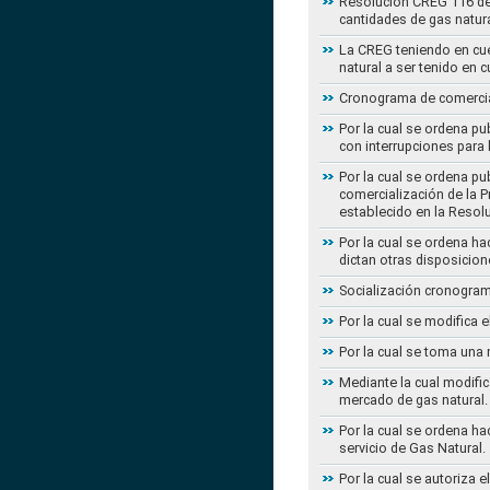
Resolución CREG 116 de 2
cantidades de gas natur
La CREG teniendo en cue
natural a ser tenido en c
Cronograma de comercial
Por la cual se ordena pu
con interrupciones para
Por la cual se ordena p
comercialización de la P
establecido en la Resol
Por la cual se ordena h
dictan otras disposicion
Socialización cronogram
Por la cual se modifica 
Por la cual se toma una 
Mediante la cual modific
mercado de gas natural.
Por la cual se ordena ha
servicio de Gas Natural.
Por la cual se autoriza 