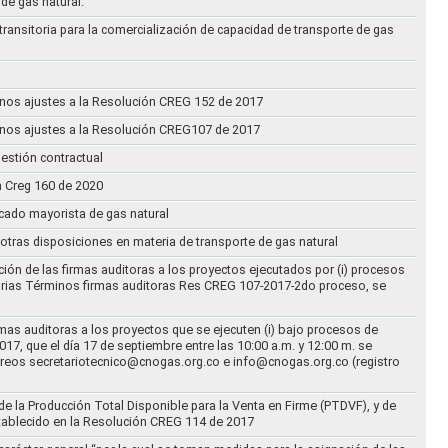
 de gas natural.
transitoria para la comercialización de capacidad de transporte de gas
n unos ajustes a la Resolución CREG 152 de 2017
n unos ajustes a la Resolución CREG107 de 2017
estión contractual
n Creg 160 de 2020
rcado mayorista de gas natural
n otras disposiciones en materia de transporte de gas natural
ción de las firmas auditoras a los proyectos ejecutados por (i) procesos
torias Términos firmas auditoras Res CREG 107-2017-2do proceso, se
rmas auditoras a los proyectos que se ejecuten (i) bajo procesos de
17, que el día 17 de septiembre entre las 10:00 a.m. y 12:00 m. se
correos secretariotecnico@cnogas.org.co e info@cnogas.org.co (registro
e la Producción Total Disponible para la Venta en Firme (PTDVF), y de
stablecido en la Resolución CREG 114 de 2017