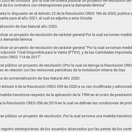
020 en consulta “por la cual se ordena publicar un proyecto de resolución de c
al de los contratos con interrupciones para la demanda térmica”
nta lo dispuesto en el Artículo 22 de la Resolución CREG 186 de 2020, publica
uenta para el año 2021, el cual se adjunta a esta Circular.
ización de Gas Natural año 2020..
blicar un proyecto de resolución de carácter general Por la cual se toman medid
 la demanda térmica
ublicar un proyecto de resolución de carácter general “Por la cual se toman me
roducción Total Disponible para la Venta (PTDV), y de las Cantidades Importada
ución CREG 114 de 2017”
acer público un proyecto de resolución 􀂴Por la cual se deroga la Resolución C
es en relación con las revisiones periódicas de la instalación interna de Gas
a de comercialización de Gas Natural Año 2020
el Artículo 6 de la Resolución CREG 059 de 2020 a su vez modificada y adiciona
medida transitoria respecto de la aplicación de la TRM en el costo de prestació
a la Resolución CREG 056 de 2019 en la cual se definen las condiciones de prórr
cer público un proyecto de resolución ,Por la cual se toma una medida transitori
el registro extemporáneo de los acuerdos alcanzados por las partes de los cont