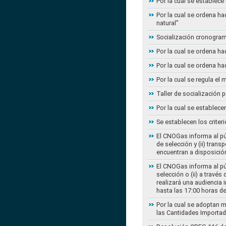
Por la cual se establece
Por la cual se ordena ha
natural”
Socialización cronogram
Por la cual se ordena ha
Por la cual se ordena ha
Por la cual se regula e
Taller de socialización
Por la cual se establec
Se establecen los criter
El CNOGas informa al púb
de selección y (ii) tra
encuentran a disposición
El CNOGas informa al púb
selección o (ii) a travé
realizará una audiencia 
hasta las 17:00 horas d
Por la cual se adoptan 
las Cantidades Importad