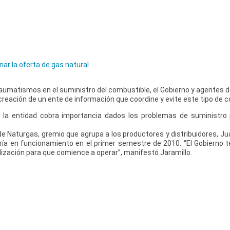
nar la oferta de gas natural
traumatismos en el suministro del combustible, el Gobierno y agentes 
creación de un ente de información que coordine y evite este tipo de co
la entidad cobra importancia dados los problemas de suministro
e Naturgas, gremio que agrupa a los productores y distribuidores, Ju
ría en funcionamiento en el primer semestre de 2010. “El Gobierno t
ilización para que comience a operar”, manifestó Jaramillo.