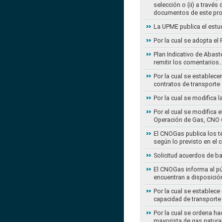
selección o (ii) a travé
documentos de este pr
La UPME publica el estu
Por la cual se adopta e
Plan Indicativo de Abast
remitir los comentarios
Por la cual se establece
contratos de transporte 
Por la cual se modifica 
Por el cual se modifica 
Operación de Gas, CNO 
El CNOGas publica los té
según lo previsto en el 
Solicitud acuerdos de b
El CNOGas informa al púb
encuentran a disposició
Por la cual se establec
capacidad de transporte
Por la cual se ordena ha
mayorista de gas natura