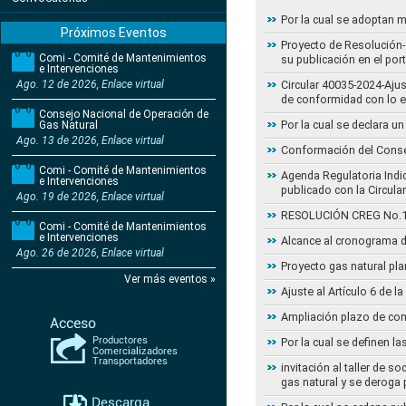
Por la cual se adoptan 
Próximos Eventos
Proyecto de Resolución- 
Comi - Comité de Mantenimientos
su publicación en el por
e Intervenciones
Ago. 12 de 2026, Enlace virtual
Circular 40035-2024-Aju
de conformidad con lo 
Consejo Nacional de Operación de
Por la cual se declara 
Gas Natural
Ago. 13 de 2026, Enlace virtual
Conformación del Conse
Comi - Comité de Mantenimientos
Agenda Regulatoria Indic
e Intervenciones
publicado con la Circula
Ago. 19 de 2026, Enlace virtual
RESOLUCIÓN CREG No.102 
Comi - Comité de Mantenimientos
e Intervenciones
Alcance al cronograma d
Ago. 26 de 2026, Enlace virtual
Proyecto gas natural pla
Ver más eventos »
Ajuste al Artículo 6 de 
Ampliación plazo de con
Por la cual se definen la
invitación al taller de 
gas natural y se deroga