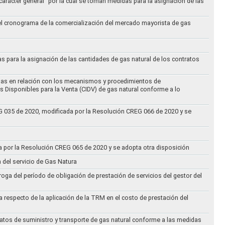
arácter general “por la cual se toman medidas para la asignación de las
 el cronograma de la comercialización del mercado mayorista de gas
as para la asignación de las cantidades de gas natural de los contratos
didas en relación con los mecanismos y procedimientos de
s Disponibles para la Venta (CIDV) de gas natural conforme a lo
REG 035 de 2020, modificada por la Resolución CREG 066 de 2020 y se
da por la Resolución CREG 065 de 2020 y se adopta otra disposición
n del servicio de Gas Natura
oga del período de obligación de prestación de servicios del gestor del
a respecto de la aplicación de la TRM en el costo de prestación del
ratos de suministro y transporte de gas natural conforme a las medidas