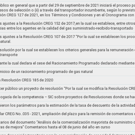
lico en general que a partir del 29 de septiembre de 2021 iniciará el proceso pa
cesos de selección o (ii) a través del transportador incumbente, según lo previs
ución CREG 127 de 2021, en los Términos y Condiciones y en el Cronograma con 
s ajustes a la Resolución CREG 152 de 2017,en la cual se establece, entre otros
ias entre los agentes en la calidad del gas suministrado-recibido-transportado
s ajustes a la Resolución CREG 107 de 2017 “Por la cual se establecen los pro
atural.
Resolución por la cual se establecen los criterios generales para la remuneración
 transporte
nte la cual declara el cese del Racionamiento Programado declarado mediante
l inicico de un racionamiento programado de gas natural
 la Resolución CREG 185 de 2020
cer público un proyecto de resolución “Por la cual se modifica la Resolución C
bogacía de la competencia – SIC sobre proyectos de Resoluciones donde se h
nieron los parámetros para la estimación de la tasa de descuento de la actividad
lar CREG No..035 - 2021, ampliación del plazo para la remisión de comentarios d
arios del documento “Análisis de la comercialización mayorista de suministro 
vas de mejora” Comentarios hasta el 08 de junio del año en curso