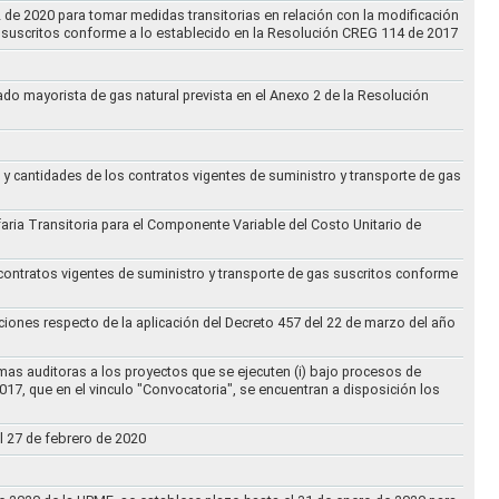
2 de 2020 para tomar medidas transitorias en relación con la modificación
s suscritos conforme a lo establecido en la Resolución CREG 114 de 2017
cado mayorista de gas natural prevista en el Anexo 2 de la Resolución
 y cantidades de los contratos vigentes de suministro y transporte de gas
ifaria Transitoria para el Componente Variable del Costo Unitario de
 contratos vigentes de suministro y transporte de gas suscritos conforme
ciones respecto de la aplicación del Decreto 457 del 22 de marzo del año
rmas auditoras a los proyectos que se ejecuten (i) bajo procesos de
017, que en el vinculo "Convocatoria", se encuentran a disposición los
l 27 de febrero de 2020