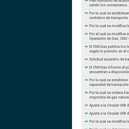
Plan Indicativo de Abast
remitir los comentarios
Por la cual se establece
contratos de transporte 
Por la cual se modifica 
Por el cual se modifica 
Operación de Gas, CNO 
El CNOGas publica los té
según lo previsto en el 
Solicitud acuerdos de b
El CNOGas informa al púb
encuentran a disposició
Por la cual se establec
capacidad de transporte
Por la cual se ordena ha
mayorista de gas natura
Ajuste a la Circular 05
Ajuste a la Circular 05
Por la cual se modifica 