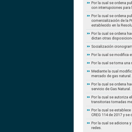
Por la cual se ordena pu
con interrupciones para
Por la cual se ordena p
comercialización de la P
establecido en la Resol
Por la cual se ordena h
dictan otras disposicion
Socialización cronogram
Por la cual se modifica 
Por la cual se toma una 
Mediante la cual modific
mercado de gas natural.
Por la cual se ordena ha
servicio de Gas Natural.
Por la cual se autoriza 
transitorias tomadas m
Por la cual se establece
CREG 114 de 2017 y se d
Por la cual se adiciona 
redes.