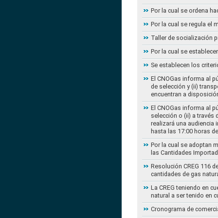
Por la cual se ordena ha
Por la cual se regula e
Taller de socialización
Por la cual se establec
Se establecen los criter
El CNOGas informa al púb
de selección y (ii) tra
encuentran a disposición
El CNOGas informa al púb
selección o (ii) a travé
realizará una audiencia 
hasta las 17:00 horas d
Por la cual se adoptan 
las Cantidades Importad
Resolución CREG 116 de 2
cantidades de gas natur
La CREG teniendo en cue
natural a ser tenido en c
Cronograma de comercial