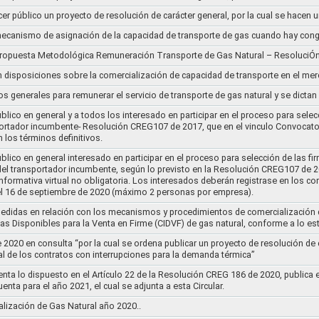
cer público un proyecto de resolución de carácter general, por la cual se hace
l mecanismo de asignación de la capacidad de transporte de gas cuando hay cong
 propuesta Metodológica Remuneración Transporte de Gas Natural – ResoluciÓ
en disposiciones sobre la comercialización de capacidad de transporte en el me
ios generales para remunerar el servicio de transporte de gas natural y se dicta
lico en general y a todos los interesado en participar en el proceso para selec
nsportador incumbente- Resolución CREG107 de 2017, que en el vinculo Convoca
 los términos definitivos.
lico en general interesado en participar en el proceso para selección de las fi
s del transportador incumbente, según lo previsto en la Resolución CREG107 de 20
informativa virtual no obligatoria. Los interesados deberán registrase en los 
el 16 de septiembre de 2020 (máximo 2 personas por empresa).
medidas en relación con los mecanismos y procedimientos de comercialización d
as Disponibles para la Venta en Firme (CIDVF) de gas natural, conforme a lo e
020 en consulta “por la cual se ordena publicar un proyecto de resolución de c
al de los contratos con interrupciones para la demanda térmica”
nta lo dispuesto en el Artículo 22 de la Resolución CREG 186 de 2020, publica
uenta para el año 2021, el cual se adjunta a esta Circular.
ización de Gas Natural año 2020..