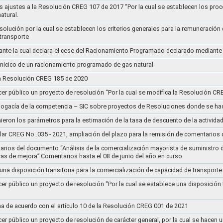
s ajustes a la Resolución CREG 107 de 2017 “Por la cual se establecen los pro
atural.
Resolución por la cual se establecen los criterios generales para la remuneración
 transporte
nte la cual declara el cese del Racionamiento Programado declarado mediante
l inicico de un racionamiento programado de gas natural
 la Resolución CREG 185 de 2020
cer público un proyecto de resolución “Por la cual se modifica la Resolución C
bogacía de la competencia – SIC sobre proyectos de Resoluciones donde se h
nieron los parámetros para la estimación de la tasa de descuento de la actividad
lar CREG No..035 - 2021, ampliación del plazo para la remisión de comentarios d
arios del documento “Análisis de la comercialización mayorista de suministro 
vas de mejora” Comentarios hasta el 08 de junio del año en curso
 una disposición transitoria para la comercialización de capacidad de transporte
cer público un proyecto de resolución “Por la cual se establece una disposición 
a de acuerdo con el artículo 10 de la Resolución CREG 001 de 2021
cer público un proyecto de resolución de carácter general, por la cual se hace