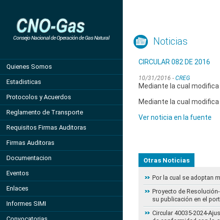
Noticias
CIRCULAR 082 DE 2016
Quienes Somos
10/31/2016 -
CREG
Estadisticas
Mediante la cual modifica
Protocolos y Acuerdos
Mediante la cual modifica
Reglamento de Transporte
Ver noticia en la fuente
Requisitos Firmas Auditoras
Firmas Auditoras
Documentacion
Otras Noticias
Eventos
Por la cual se adoptan 
Enlaces
Proyecto de Resolución- 
su publicación en el por
Informes SIMI
Circular 40035-2024-Aju
Convocatorias