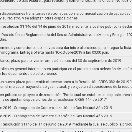
ecimiento de Gas Natural , para revisión y comentarios….En la Circular No. 003
…
n disposiciones transitorias relacionadas con la comercialización de capacidad d
y su registro, y se adoptan otras disposiciones
la resolución 31 146 del 14 de junio de 2019, mediante la cual se publicó la decl
el Decreto Único Reglamentario del Sector Administrativo de Minas y Energía, 1
Gas.
rminos y condiciones definitivos para dar inicio al proceso para integrar la lis
cronograma. Entrega oferta hasta 10-octubre-2019 a las 03:00 p.m.
alance, plazo para enviar información antes del 30 de septiembre de 2019
lico en general interesado en participar en el proceso para selección de las fi
n los documentos de este proceso.
e un nuevo plazo para remitir observaciones a la Resolución CREG 082 de 2019 “
 en el mercado mayorista de gas natural, y se ajustan disposiciones de la reso
cer público un proyecto de resolución “Por la cual se establecen disposiciones
l, y se ajustan disposiciones de la resolución CREG 114 de 2017”
8 de 2019 - Cronograma de Comercialización de Gas Natural Año 2019
8 de 2019 - Cronograma de Comercialización de Gas Natural Año 2019..
la Resolución 31146 del 14 de junio de 2019, mediante la cual se publicó la prod