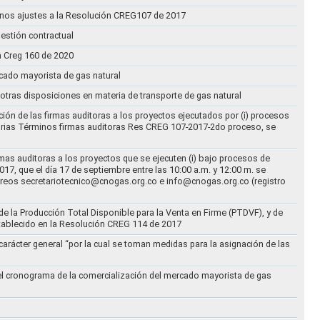
n unos ajustes a la Resolución CREG107 de 2017
estión contractual
n Creg 160 de 2020
rcado mayorista de gas natural
n otras disposiciones en materia de transporte de gas natural
ción de las firmas auditoras a los proyectos ejecutados por (i) procesos
torias Términos firmas auditoras Res CREG 107-2017-2do proceso, se
rmas auditoras a los proyectos que se ejecuten (i) bajo procesos de
17, que el día 17 de septiembre entre las 10:00 a.m. y 12:00 m. se
correos secretariotecnico@cnogas.org.co e info@cnogas.org.co (registro
e la Producción Total Disponible para la Venta en Firme (PTDVF), y de
stablecido en la Resolución CREG 114 de 2017
arácter general “por la cual se toman medidas para la asignación de las
 el cronograma de la comercialización del mercado mayorista de gas