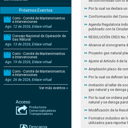
de conformidad con lo 
Por la cual se declara 
Próximos Eventos
Conformación del Conse
Comi - Comité de Mantenimientos
e Intervenciones
Agenda Regulatoria Indic
Ago. 12 de 2026, Enlace virtual
publicado con la Circula
Consejo Nacional de Operación de
RESOLUCIÓN CREG No.102 
Gas Natural
Ago. 13 de 2026, Enlace virtual
Alcance al cronograma d
Proyecto gas natural pla
Comi - Comité de Mantenimientos
e Intervenciones
Ajuste al Artículo 6 de 
Ago. 19 de 2026, Enlace virtual
Ampliación plazo de con
Comi - Comité de Mantenimientos
e Intervenciones
Por la cual se definen la
Ago. 26 de 2026, Enlace virtual
invitación al taller de 
Ver más eventos »
gas natural y se deroga
Por la cual se ordena pu
natural y se deroga par
Modificación de la Reso
Formatos incluidos en l
utilizados para reportar