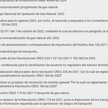
establecido en la Resolución MME 40444 de 2024
un racionamiento programado de gas natural
jo Nacional de Operación de Gas Natural -2023
ativa para la vigencia 2023, así como, el resumen y respuesta a los comentario
r 105 de 2022.
011 del 7 de octubre de 2022, mediante la cual se adiciona un parágrafo al a
e comercialización de gas natural año 2022
n de abastecimiento e infraestructura de importación del Pacifico Res.152-2017
la metodología de transporte….
sulta de las Resoluciones CREG 226 Y 227 De 2021 Y 702 002 De 2022
s condiciones para la clasificación de usuarios no regulados del servicio domicil
socialización del proyecto de la resolución CREG 226 de 2021 “por la cual se r
 parcialmente la resolución CREG 186 de 2020”
blicar un proyecto de resolución de carácter general “Por la cual se reglament
cialmente la Resolución CREG 186 de 2020”
lución CREG 175 de 2021-Transporte de gas natura.
os Anexos de la Resolución CREG 175 de 2021, pone a disposición de los transp
 la información requerida para la aprobación de cargos de transporte