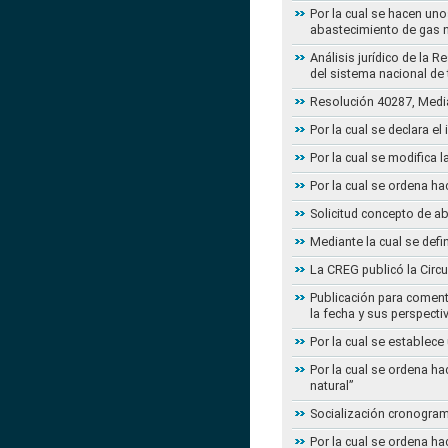
Por la cual se hacen uno
abastecimiento de gas n
Análisis jurídico de la 
del sistema nacional de
Resolución 40287, Media
Por la cual se declara e
Por la cual se modifica
Por la cual se ordena ha
Solicitud concepto de a
Mediante la cual se defi
La CREG publicó la Circu
Publicación para coment
la fecha y sus perspecti
Por la cual se establece
Por la cual se ordena ha
natural”
Socialización cronogram
Por la cual se ordena ha