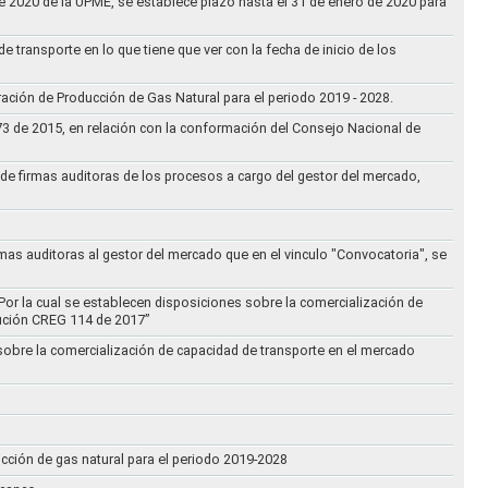
 de 2020 de la UPME, se establece plazo hasta el 31 de enero de 2020 para
e transporte en lo que tiene que ver con la fecha de inicio de los
aración de Producción de Gas Natural para el periodo 2019 - 2028.
073 de 2015, en relación con la conformación del Consejo Nacional de
ta de firmas auditoras de los procesos a cargo del gestor del mercado,
rmas auditoras al gestor del mercado que en el vinculo "Convocatoria", se
Por la cual se establecen disposiciones sobre la comercialización de
lución CREG 114 de 2017”
 sobre la comercialización de capacidad de transporte en el mercado
ucción de gas natural para el periodo 2019-2028