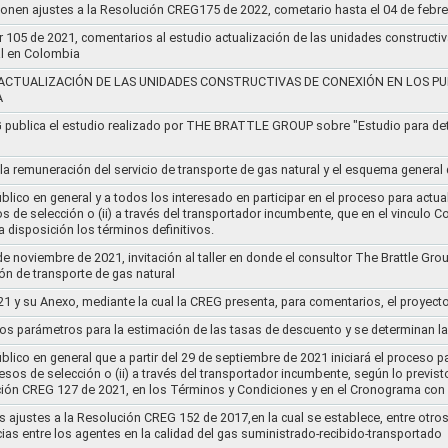
ponen ajustes a la Resolución CREG175 de 2022, cometario hasta el 04 de febr
r 105 de 2021, comentarios al estudio actualización de las unidades constructi
al en Colombia
ACTUALIZACIÓN DE LAS UNIDADES CONSTRUCTIVAS DE CONEXIÓN EN LOS PU
A
G publica el estudio realizado por THE BRATTLE GROUP sobre "Estudio para d
 la remuneración del servicio de transporte de gas natural y el esquema genera
lico en general y a todos los interesado en participar en el proceso para actual
sos de selección o (ii) a través del transportador incumbente, que en el vincu
 disposición los términos definitivos.
de noviembre de 2021, invitación al taller en donde el consultor The Brattle Gr
n de transporte de gas natural
21 y su Anexo, mediante la cual la CREG presenta, para comentarios, el proyect
nos parámetros para la estimación de las tasas de descuento y se determinan la
lico en general que a partir del 29 de septiembre de 2021 iniciará el proceso pa
cesos de selección o (ii) a través del transportador incumbente, según lo previs
ución CREG 127 de 2021, en los Términos y Condiciones y en el Cronograma con 
s ajustes a la Resolución CREG 152 de 2017,en la cual se establece, entre otros
ias entre los agentes en la calidad del gas suministrado-recibido-transportado