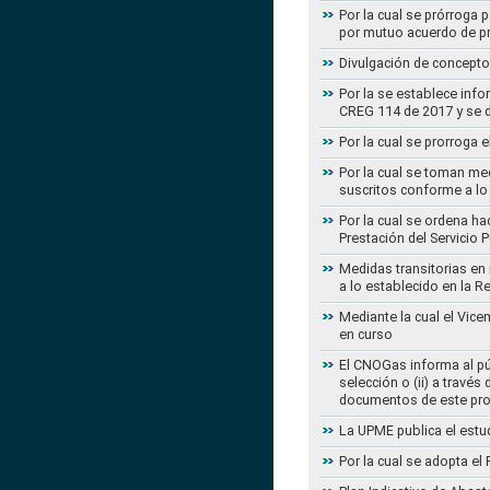
Por la cual se prórroga 
por mutuo acuerdo de pr
Divulgación de concepto
Por la se establece info
CREG 114 de 2017 y se d
Por la cual se prorroga 
Por la cual se toman med
suscritos conforme a lo
Por la cual se ordena ha
Prestación del Servicio
Medidas transitorias en
a lo establecido en la 
Mediante la cual el Vice
en curso
El CNOGas informa al púb
selección o (ii) a travé
documentos de este pr
La UPME publica el estu
Por la cual se adopta e