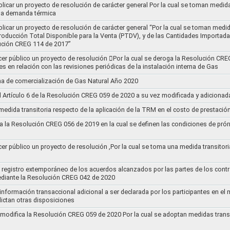
blicar un proyecto de resolución de carácter general Por la cual se toman medid
 la demanda térmica
ublicar un proyecto de resolución de carácter general “Por la cual se toman me
roducción Total Disponible para la Venta (PTDV), y de las Cantidades Importada
ución CREG 114 de 2017”
acer público un proyecto de resolución 􀂴Por la cual se deroga la Resolución C
es en relación con las revisiones periódicas de la instalación interna de Gas
a de comercialización de Gas Natural Año 2020
el Artículo 6 de la Resolución CREG 059 de 2020 a su vez modificada y adiciona
medida transitoria respecto de la aplicación de la TRM en el costo de prestació
a la Resolución CREG 056 de 2019 en la cual se definen las condiciones de prórr
cer público un proyecto de resolución ,Por la cual se toma una medida transitori
el registro extemporáneo de los acuerdos alcanzados por las partes de los cont
ediante la Resolución CREG 042 de 2020
 información transaccional adicional a ser declarada por los participantes en el
ictan otras disposiciones
y modifica la Resolución CREG 059 de 2020 Por la cual se adoptan medidas transi