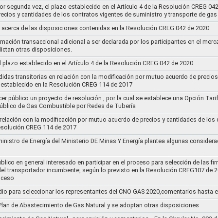
por segunda vez, el plazo establecido en el Artículo 4 de la Resolución CREG 04
ecios y cantidades de los contratos vigentes de suministro y transporte de ga
 acerca de las disposiciones contenidas en la Resolución CREG 042 de 2020
rmación transaccional adicional a ser declarada por los participantes en el mer
ictan otras disposiciones.
el plazo establecido en el Artículo 4 de la Resolución CREG 042 de 2020
idas transitorias en relación con la modificación por mutuo acuerdo de precios
 establecido en la Resolución CREG 114 de 2017
cer público un proyecto de resolución , por la cual se establece una Opción Tar
 Público de Gas Combustible por Redes de Tubería
 relación con la modificación por mutuo acuerdo de precios y cantidades de los
Resolución CREG 114 de 2017
ministro de Energía del Ministerio DE Minas Y Energía plantea algunas considera
lico en general interesado en participar en el proceso para selección de las fi
s del transportador incumbente, según lo previsto en la Resolución CREG107 de 2
oceso
dio para seleccionar los representantes del CNO GAS 2020,comentarios hasta e
l Plan de Abastecimiento de Gas Natural y se adoptan otras disposiciones