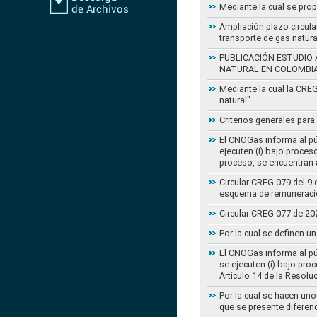
Mediante la cual se pro
Ampliación plazo circula
transporte de gas natur
PUBLICACIÓN ESTUDIO 
NATURAL EN COLOMBI
Mediante la cual la CRE
natural"
Criterios generales para
El CNOGas informa al púb
ejecuten (i) bajo proce
proceso, se encuentran a
Circular CREG 079 del 9 
esquema de remuneració
Circular CREG 077 de 20
Por la cual se definen u
El CNOGas informa al púb
se ejecuten (i) bajo pro
Artículo 14 de la Resol
Por la cual se hacen uno
que se presente diferenc