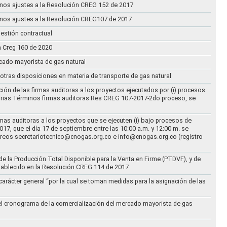
n unos ajustes a la Resolución CREG 152 de 2017
n unos ajustes a la Resolución CREG107 de 2017
estión contractual
n Creg 160 de 2020
rcado mayorista de gas natural
n otras disposiciones en materia de transporte de gas natural
ción de las firmas auditoras a los proyectos ejecutados por (i) procesos
torias Términos firmas auditoras Res CREG 107-2017-2do proceso, se
rmas auditoras a los proyectos que se ejecuten (i) bajo procesos de
17, que el día 17 de septiembre entre las 10:00 a.m. y 12:00 m. se
correos secretariotecnico@cnogas.org.co e info@cnogas.org.co (registro
e la Producción Total Disponible para la Venta en Firme (PTDVF), y de
stablecido en la Resolución CREG 114 de 2017
arácter general “por la cual se toman medidas para la asignación de las
 el cronograma de la comercialización del mercado mayorista de gas