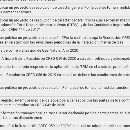
blicar un proyecto de resolución de carácter general Por la cual se toman medid
 la demanda térmica
ublicar un proyecto de resolución de carácter general “Por la cual se toman me
roducción Total Disponible para la Venta (PTDV), y de las Cantidades Importada
ución CREG 114 de 2017”
acer público un proyecto de resolución 􀂴Por la cual se deroga la Resolución C
es en relación con las revisiones periódicas de la instalación interna de Gas
a de comercialización de Gas Natural Año 2020
el Artículo 6 de la Resolución CREG 059 de 2020 a su vez modificada y adiciona
medida transitoria respecto de la aplicación de la TRM en el costo de prestació
a la Resolución CREG 056 de 2019 en la cual se definen las condiciones de prórr
cer público un proyecto de resolución ,Por la cual se toma una medida transitori
el registro extemporáneo de los acuerdos alcanzados por las partes de los cont
ediante la Resolución CREG 042 de 2020
 información transaccional adicional a ser declarada por los participantes en el
ictan otras disposiciones
y modifica la Resolución CREG 059 de 2020 Por la cual se adoptan medidas transi