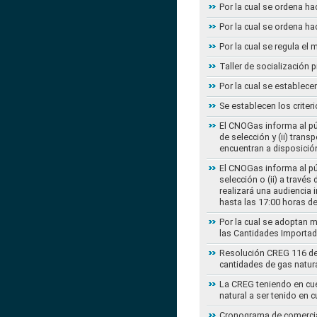
Por la cual se ordena ha
Por la cual se ordena ha
Por la cual se regula e
Taller de socialización
Por la cual se establec
Se establecen los criter
El CNOGas informa al púb
de selección y (ii) tra
encuentran a disposición
El CNOGas informa al púb
selección o (ii) a travé
realizará una audiencia 
hasta las 17:00 horas d
Por la cual se adoptan 
las Cantidades Importad
Resolución CREG 116 de 2
cantidades de gas natur
La CREG teniendo en cue
natural a ser tenido en c
Cronograma de comercial