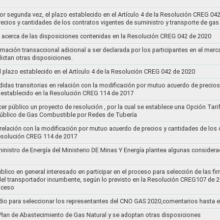
por segunda vez, el plazo establecido en el Artículo 4 de la Resolución CREG 04
ecios y cantidades de los contratos vigentes de suministro y transporte de ga
 acerca de las disposiciones contenidas en la Resolución CREG 042 de 2020
rmación transaccional adicional a ser declarada por los participantes en el mer
ictan otras disposiciones.
el plazo establecido en el Artículo 4 de la Resolución CREG 042 de 2020
idas transitorias en relación con la modificación por mutuo acuerdo de precios
 establecido en la Resolución CREG 114 de 2017
cer público un proyecto de resolución , por la cual se establece una Opción Tar
 Público de Gas Combustible por Redes de Tubería
 relación con la modificación por mutuo acuerdo de precios y cantidades de los
Resolución CREG 114 de 2017
ministro de Energía del Ministerio DE Minas Y Energía plantea algunas considera
lico en general interesado en participar en el proceso para selección de las fi
s del transportador incumbente, según lo previsto en la Resolución CREG107 de 2
oceso
dio para seleccionar los representantes del CNO GAS 2020,comentarios hasta e
l Plan de Abastecimiento de Gas Natural y se adoptan otras disposiciones