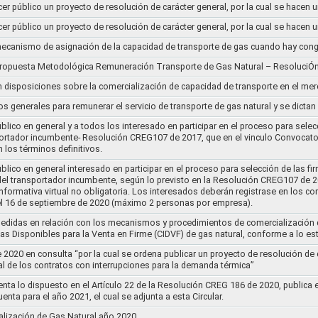
cer público un proyecto de resolución de carácter general, por la cual se hace
cer público un proyecto de resolución de carácter general, por la cual se hace
l mecanismo de asignación de la capacidad de transporte de gas cuando hay cong
 propuesta Metodológica Remuneración Transporte de Gas Natural – ResoluciÓ
en disposiciones sobre la comercialización de capacidad de transporte en el me
ios generales para remunerar el servicio de transporte de gas natural y se dicta
lico en general y a todos los interesado en participar en el proceso para selec
nsportador incumbente- Resolución CREG107 de 2017, que en el vinculo Convoca
 los términos definitivos.
lico en general interesado en participar en el proceso para selección de las fi
s del transportador incumbente, según lo previsto en la Resolución CREG107 de 20
informativa virtual no obligatoria. Los interesados deberán registrase en los 
el 16 de septiembre de 2020 (máximo 2 personas por empresa).
medidas en relación con los mecanismos y procedimientos de comercialización d
as Disponibles para la Venta en Firme (CIDVF) de gas natural, conforme a lo e
020 en consulta “por la cual se ordena publicar un proyecto de resolución de c
al de los contratos con interrupciones para la demanda térmica”
nta lo dispuesto en el Artículo 22 de la Resolución CREG 186 de 2020, publica
uenta para el año 2021, el cual se adjunta a esta Circular.
ización de Gas Natural año 2020..