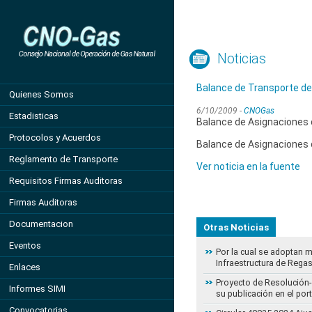
Noticias
Balance de Transporte de
Quienes Somos
6/10/2009 -
CNOGas
Estadisticas
Balance de Asignaciones d
Protocolos y Acuerdos
Balance de Asignaciones d
Reglamento de Transporte
Ver noticia en la fuente
Requisitos Firmas Auditoras
Firmas Auditoras
Documentacion
Otras Noticias
Eventos
Por la cual se adoptan 
Infraestructura de Regas
Enlaces
Proyecto de Resolución- 
Informes SIMI
su publicación en el por
Convocatorias