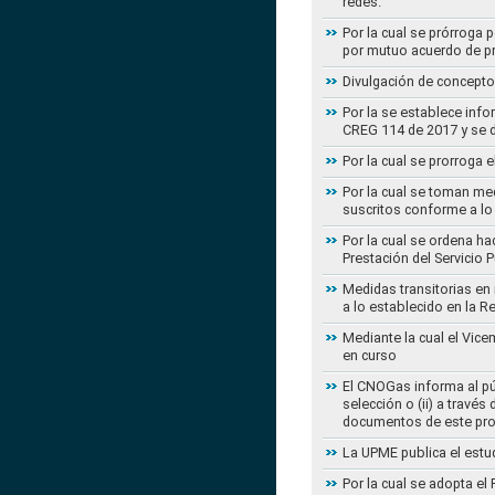
redes.
Por la cual se prórroga 
por mutuo acuerdo de pr
Divulgación de concepto
Por la se establece info
CREG 114 de 2017 y se d
Por la cual se prorroga 
Por la cual se toman med
suscritos conforme a lo
Por la cual se ordena ha
Prestación del Servicio
Medidas transitorias en
a lo establecido en la 
Mediante la cual el Vice
en curso
El CNOGas informa al púb
selección o (ii) a travé
documentos de este pr
La UPME publica el estu
Por la cual se adopta e