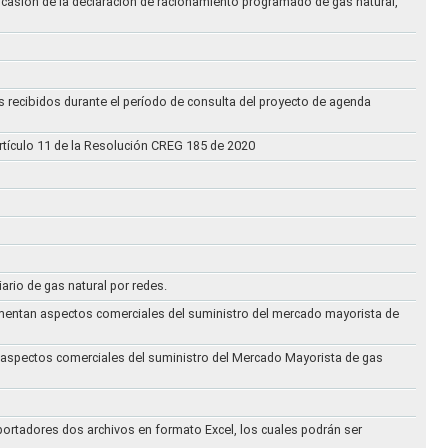
ocasión de la declaración de racionamiento programado de gas natural,
s recibidos durante el período de consulta del proyecto de agenda
rtículo 11 de la Resolución CREG 185 de 2020
iario de gas natural por redes.
eglamentan aspectos comerciales del suministro del mercado mayorista de
an aspectos comerciales del suministro del Mercado Mayorista de gas
ortadores dos archivos en formato Excel, los cuales podrán ser