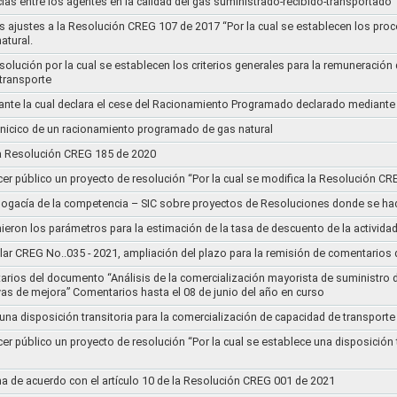
ias entre los agentes en la calidad del gas suministrado-recibido-transportado
s ajustes a la Resolución CREG 107 de 2017 “Por la cual se establecen los pro
atural.
Resolución por la cual se establecen los criterios generales para la remuneración
 transporte
nte la cual declara el cese del Racionamiento Programado declarado mediante
l inicico de un racionamiento programado de gas natural
 la Resolución CREG 185 de 2020
cer público un proyecto de resolución “Por la cual se modifica la Resolución C
bogacía de la competencia – SIC sobre proyectos de Resoluciones donde se h
nieron los parámetros para la estimación de la tasa de descuento de la actividad
lar CREG No..035 - 2021, ampliación del plazo para la remisión de comentarios d
arios del documento “Análisis de la comercialización mayorista de suministro 
vas de mejora” Comentarios hasta el 08 de junio del año en curso
 una disposición transitoria para la comercialización de capacidad de transporte
cer público un proyecto de resolución “Por la cual se establece una disposición 
a de acuerdo con el artículo 10 de la Resolución CREG 001 de 2021