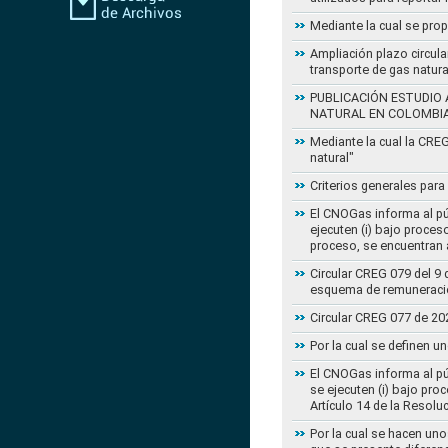
Mediante la cual se pro
Ampliación plazo circula
transporte de gas natur
PUBLICACIÓN ESTUDIO 
NATURAL EN COLOMBI
Mediante la cual la CRE
natural"
Criterios generales para
El CNOGas informa al púb
ejecuten (i) bajo proce
proceso, se encuentran a
Circular CREG 079 del 9 
esquema de remuneració
Circular CREG 077 de 20
Por la cual se definen u
El CNOGas informa al púb
se ejecuten (i) bajo pro
Artículo 14 de la Resol
Por la cual se hacen uno