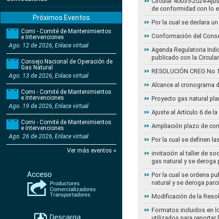
Circular 40035-2024-Aju
de conformidad con lo 
Próximos Eventos
Por la cual se declara 
Comi - Comité de Mantenimientos
Conformación del Conse
e Intervenciones
Ago. 12 de 2026, Enlace virtual
Agenda Regulatoria Indic
publicado con la Circula
Consejo Nacional de Operación de
Gas Natural
RESOLUCIÓN CREG No.102 
Ago. 13 de 2026, Enlace virtual
Alcance al cronograma d
Comi - Comité de Mantenimientos
e Intervenciones
Proyecto gas natural pla
Ago. 19 de 2026, Enlace virtual
Ajuste al Artículo 6 de 
Comi - Comité de Mantenimientos
Ampliación plazo de con
e Intervenciones
Ago. 26 de 2026, Enlace virtual
Por la cual se definen la
Ver más eventos »
invitación al taller de 
gas natural y se deroga
Por la cual se ordena pu
natural y se deroga par
Modificación de la Reso
Formatos incluidos en l
utilizados para reportar