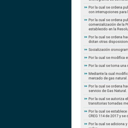
Por la cual se ordena pu
con interrupciones para
Por la cual se ordena p
comercialización de la P
establecido en la Resol
Por la cual se ordena h
dictan otras disposicion
Socialización cronogram
Por la cual se modifica 
Por la cual se toma una 
Mediante la cual modific
mercado de gas natural.
Por la cual se ordena ha
servicio de Gas Natural.
Por la cual se autoriza 
transitorias tomadas m
Por la cual se establece
CREG 114 de 2017 y se d
Por la cual se adiciona 