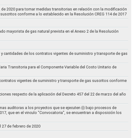
2 de 2020 para tomar medidas transitorias en relación con la modificación
s suscritos conforme a lo establecido en la Resolución CREG 114 de 2017
cado mayorista de gas natural prevista en el Anexo 2 de la Resolución
 y cantidades de los contratos vigentes de suministro y transporte de gas
ifaria Transitoria para el Componente Variable del Costo Unitario de
 contratos vigentes de suministro y transporte de gas suscritos conforme
ciones respecto de la aplicación del Decreto 457 del 22 de marzo del año
rmas auditoras a los proyectos que se ejecuten (i) bajo procesos de
017, que en el vinculo "Convocatoria", se encuentran a disposición los
l 27 de febrero de 2020