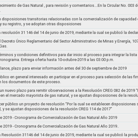
ecimiento de Gas Natural , para revisión y comentarios….En la Circular No. 003
…
n disposiciones transitorias relacionadas con la comercialización de capacidad d
y su registro, y se adoptan otras disposiciones
la resolución 31 146 del 14 de junio de 2019, mediante la cual se publicó la decl
el Decreto Único Reglamentario del Sector Administrativo de Minas y Energía, 1
Gas.
rminos y condiciones definitivos para dar inicio al proceso para integrar la lis
cronograma. Entrega oferta hasta 10-octubre-2019 a las 03:00 p.m.
alance, plazo para enviar información antes del 30 de septiembre de 2019
lico en general interesado en participar en el proceso para selección de las fi
n los documentos de este proceso.
e un nuevo plazo para remitir observaciones a la Resolución CREG 082 de 2019 “
 en el mercado mayorista de gas natural, y se ajustan disposiciones de la reso
cer público un proyecto de resolución “Por la cual se establecen disposiciones
l, y se ajustan disposiciones de la resolución CREG 114 de 2017”
8 de 2019 - Cronograma de Comercialización de Gas Natural Año 2019
8 de 2019 - Cronograma de Comercialización de Gas Natural Año 2019..
la Resolución 31146 del 14 de junio de 2019, mediante la cual se publicó la prod