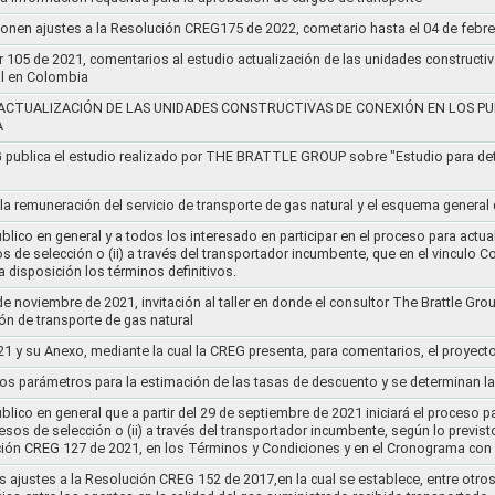
ponen ajustes a la Resolución CREG175 de 2022, cometario hasta el 04 de febr
r 105 de 2021, comentarios al estudio actualización de las unidades constructi
al en Colombia
ACTUALIZACIÓN DE LAS UNIDADES CONSTRUCTIVAS DE CONEXIÓN EN LOS PU
A
G publica el estudio realizado por THE BRATTLE GROUP sobre "Estudio para d
 la remuneración del servicio de transporte de gas natural y el esquema genera
lico en general y a todos los interesado en participar en el proceso para actual
sos de selección o (ii) a través del transportador incumbente, que en el vincu
 disposición los términos definitivos.
de noviembre de 2021, invitación al taller en donde el consultor The Brattle Gr
n de transporte de gas natural
21 y su Anexo, mediante la cual la CREG presenta, para comentarios, el proyect
nos parámetros para la estimación de las tasas de descuento y se determinan la
lico en general que a partir del 29 de septiembre de 2021 iniciará el proceso pa
cesos de selección o (ii) a través del transportador incumbente, según lo previs
ución CREG 127 de 2021, en los Términos y Condiciones y en el Cronograma con 
s ajustes a la Resolución CREG 152 de 2017,en la cual se establece, entre otros