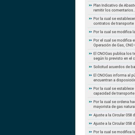
Plan Indicativo de Abast
remitir los comentarios
Por la cual se establece
contratos de transporte 
Por la cual se modifica 
Por el cual se modifica 
Operación de Gas, CNO 
El CNOGas publica los té
según lo previsto en el 
Solicitud acuerdos de b
El CNOGas informa al púb
encuentran a disposició
Por la cual se establec
capacidad de transporte
Por la cual se ordena ha
mayorista de gas natura
Ajuste a la Circular 05
Ajuste a la Circular 05
Por la cual se modifica 