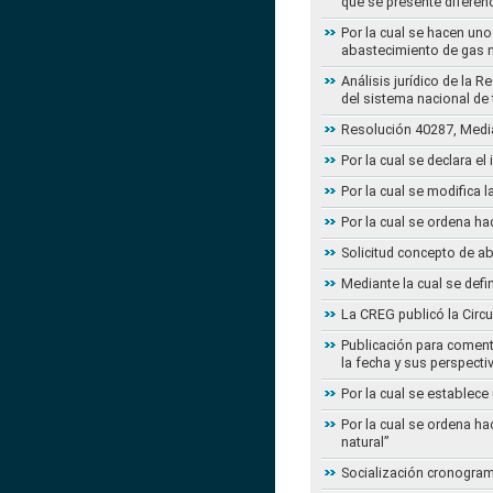
que se presente diferenc
Por la cual se hacen uno
abastecimiento de gas n
Análisis jurídico de la 
del sistema nacional de
Resolución 40287, Media
Por la cual se declara e
Por la cual se modifica
Por la cual se ordena ha
Solicitud concepto de a
Mediante la cual se defi
La CREG publicó la Circu
Publicación para coment
la fecha y sus perspecti
Por la cual se establece
Por la cual se ordena ha
natural”
Socialización cronogram