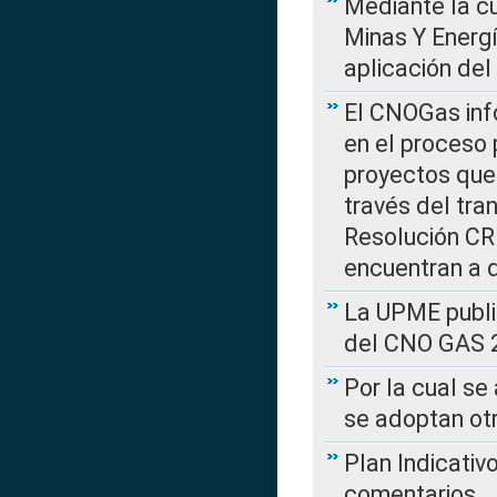
Mediante la cu
Minas Y Energ
aplicación del
El CNOGas info
en el proceso 
proyectos que 
través del tra
Resolución CRE
encuentran a 
La UPME public
del CNO GAS 2
Por la cual se
se adoptan ot
Plan Indicativ
comentarios….