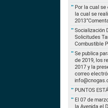
Por la cual se
la cual se rea
2013”Comentar
Socialización 
Solicitudes Ta
Combustible Po
Se publica par
de 2019, los r
2017 y la pres
correo electr
info@cnogas.
PUNTOS EST
El 07 de marzo
la Avenida el 