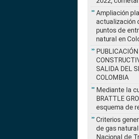
2022, cometar
Ampliación pla
actualización 
puntos de entr
natural en Co
PUBLICACIÓN
CONSTRUCTIV
SALIDA DEL 
COLOMBIA
Mediante la cu
BRATTLE GROUP
esquema de re
Criterios gene
de gas natura
Nacional de T