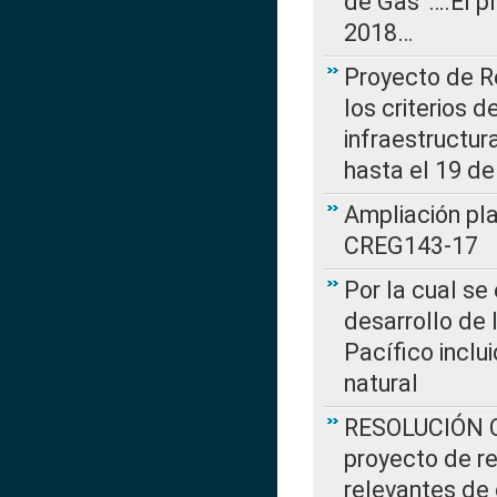
de Gas”….El p
2018…
Proyecto de R
los criterios d
infraestructur
hasta el 19 de
Ampliación pl
CREG143-17
Por la cual se
desarrollo de 
Pacífico inclu
natural
RESOLUCIÓN CR
proyecto de re
relevantes de 