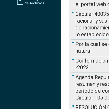
el portal web 
Circular 4003
racionar y sus
de racionamie
lo establecid
Por la cual s
natural
Conformación 
-2023
Agenda Regulat
resumen y resp
período de co
Circular 105 d
RESOLUCIÓN CR