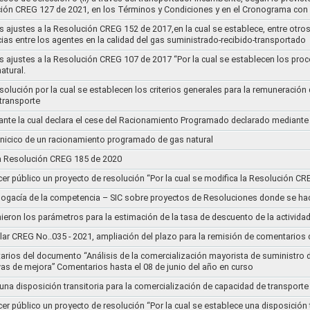
ución CREG 127 de 2021, en los Términos y Condiciones y en el Cronograma con 
s ajustes a la Resolución CREG 152 de 2017,en la cual se establece, entre otros
ias entre los agentes en la calidad del gas suministrado-recibido-transportado
s ajustes a la Resolución CREG 107 de 2017 “Por la cual se establecen los pro
atural.
Resolución por la cual se establecen los criterios generales para la remuneración
 transporte
nte la cual declara el cese del Racionamiento Programado declarado mediante
l inicico de un racionamiento programado de gas natural
 la Resolución CREG 185 de 2020
cer público un proyecto de resolución “Por la cual se modifica la Resolución C
bogacía de la competencia – SIC sobre proyectos de Resoluciones donde se h
nieron los parámetros para la estimación de la tasa de descuento de la actividad
lar CREG No..035 - 2021, ampliación del plazo para la remisión de comentarios d
arios del documento “Análisis de la comercialización mayorista de suministro 
vas de mejora” Comentarios hasta el 08 de junio del año en curso
 una disposición transitoria para la comercialización de capacidad de transporte
cer público un proyecto de resolución “Por la cual se establece una disposición 