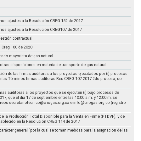
n unos ajustes a la Resolución CREG 152 de 2017
n unos ajustes a la Resolución CREG107 de 2017
estión contractual
n Creg 160 de 2020
rcado mayorista de gas natural
n otras disposiciones en materia de transporte de gas natural
ción de las firmas auditoras a los proyectos ejecutados por (i) procesos
torias Términos firmas auditoras Res CREG 107-2017-2do proceso, se
rmas auditoras a los proyectos que se ejecuten (i) bajo procesos de
17, que el día 17 de septiembre entre las 10:00 a.m. y 12:00 m. se
correos secretariotecnico@cnogas.org.co e info@cnogas.org.co (registro
e la Producción Total Disponible para la Venta en Firme (PTDVF), y de
stablecido en la Resolución CREG 114 de 2017
arácter general “por la cual se toman medidas para la asignación de las