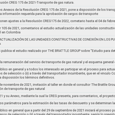
lución CREG 175 de 2021-Transporte de gas natura.
os Anexos de la Resolución CREG 175 de 2021, pone a disposición de los transp
 la información requerida para la aprobación de cargos de transporte
ponen ajustes a la Resolución CREG175 de 2022, cometario hasta el 04 de febr
r 105 de 2021, comentarios al estudio actualización de las unidades constructi
al en Colombia
ACTUALIZACIÓN DE LAS UNIDADES CONSTRUCTIVAS DE CONEXIÓN EN LOS PU
A
G publica el estudio realizado por THE BRATTLE GROUP sobre "Estudio para d
 la remuneración del servicio de transporte de gas natural y el esquema genera
lico en general y a todos los interesado en participar en el proceso para actual
sos de selección o (ii) a través del transportador incumbente, que en el vincu
 disposición los términos definitivos.
de noviembre de 2021, invitación al taller en donde el consultor The Brattle Gr
n de transporte de gas natural
21 y su Anexo, mediante la cual la CREG presenta, para comentarios, el proyect
nos parámetros para la estimación de las tasas de descuento y se determinan la
lico en general que a partir del 29 de septiembre de 2021 iniciará el proceso pa
cesos de selección o (ii) a través del transportador incumbente, según lo previs