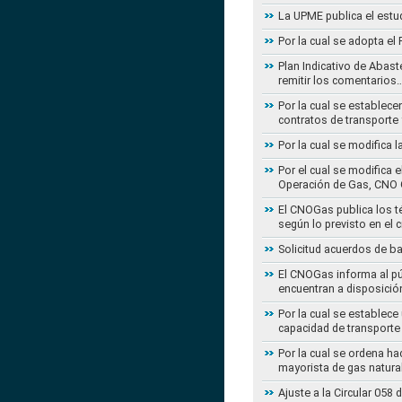
La UPME publica el estu
Por la cual se adopta e
Plan Indicativo de Abast
remitir los comentarios
Por la cual se establece
contratos de transporte 
Por la cual se modifica 
Por el cual se modifica 
Operación de Gas, CNO 
El CNOGas publica los té
según lo previsto en el 
Solicitud acuerdos de b
El CNOGas informa al púb
encuentran a disposició
Por la cual se establec
capacidad de transporte
Por la cual se ordena ha
mayorista de gas natura
Ajuste a la Circular 05