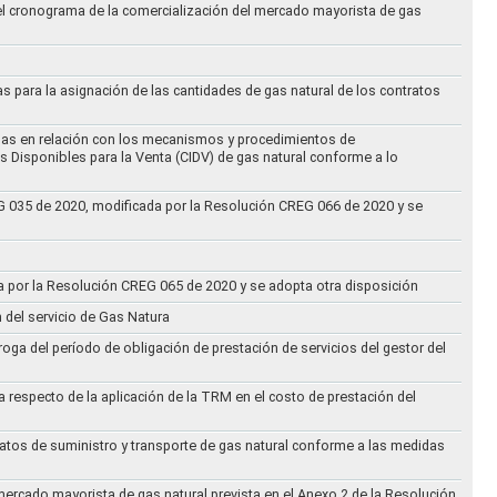
 el cronograma de la comercialización del mercado mayorista de gas
as para la asignación de las cantidades de gas natural de los contratos
didas en relación con los mecanismos y procedimientos de
s Disponibles para la Venta (CIDV) de gas natural conforme a lo
REG 035 de 2020, modificada por la Resolución CREG 066 de 2020 y se
da por la Resolución CREG 065 de 2020 y se adopta otra disposición
n del servicio de Gas Natura
oga del período de obligación de prestación de servicios del gestor del
a respecto de la aplicación de la TRM en el costo de prestación del
ratos de suministro y transporte de gas natural conforme a las medidas
 mercado mayorista de gas natural prevista en el Anexo 2 de la Resolución