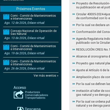
Proyecto de Resolución- 
su publicación en el por
Próximos Eventos
Circular 40035-2024-Aju
Comi - Comité de Mantenimientos
de conformidad con lo 
e Intervenciones
Ago. 12 de 2026, Enlace virtual
Por la cual se declara 
Consejo Nacional de Operación de
Conformación del Conse
Gas Natural
Ago. 13 de 2026, Enlace virtual
Agenda Regulatoria Indic
publicado con la Circula
Comi - Comité de Mantenimientos
e Intervenciones
RESOLUCIÓN CREG No.102 
Ago. 19 de 2026, Enlace virtual
Alcance al cronograma d
Comi - Comité de Mantenimientos
Proyecto gas natural pla
e Intervenciones
Ago. 26 de 2026, Enlace virtual
Ajuste al Artículo 6 de 
Ver más eventos »
Ampliación plazo de con
Por la cual se definen la
invitación al taller de 
gas natural y se deroga
Por la cual se ordena pu
natural y se deroga par