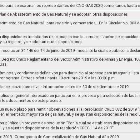
dio para seleccionar los representantes del CNO GAS 2020,comentarios hasta e
l Plan de Abastecimiento de Gas Natural y se adoptan otras disposiciones
ecimiento de Gas Natural , para revisión y comentarios….En la Circular No. 003
…
n disposiciones transitorias relacionadas con la comercialización de capacidad d
y su registro, y se adoptan otras disposiciones
la resolución 31 146 del 14 de junio de 2019, mediante la cual se publicó la decl
el Decreto Único Reglamentario del Sector Administrativo de Minas y Energía, 1
Gas.
rminos y condiciones definitivos para dar inicio al proceso para integrar la lis
cronograma. Entrega oferta hasta 10-octubre-2019 a las 03:00 p.m.
alance, plazo para enviar información antes del 30 de septiembre de 2019
lico en general interesado en participar en el proceso para selección de las fi
n los documentos de este proceso.
e un nuevo plazo para remitir observaciones a la Resolución CREG 082 de 2019 “
 en el mercado mayorista de gas natural, y se ajustan disposiciones de la reso
cer público un proyecto de resolución “Por la cual se establecen disposiciones
l, y se ajustan disposiciones de la resolución CREG 114 de 2017”
8 de 2019 - Cronograma de Comercialización de Gas Natural Año 2019