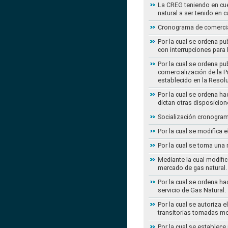
La CREG teniendo en cue
natural a ser tenido en c
Cronograma de comercial
Por la cual se ordena pu
con interrupciones para
Por la cual se ordena p
comercialización de la P
establecido en la Resol
Por la cual se ordena h
dictan otras disposicion
Socialización cronogram
Por la cual se modifica 
Por la cual se toma una 
Mediante la cual modific
mercado de gas natural.
Por la cual se ordena ha
servicio de Gas Natural.
Por la cual se autoriza 
transitorias tomadas m
Por la cual se establece