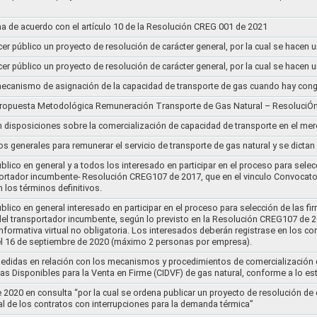
a de acuerdo con el artículo 10 de la Resolución CREG 001 de 2021
cer público un proyecto de resolución de carácter general, por la cual se hace
cer público un proyecto de resolución de carácter general, por la cual se hace
l mecanismo de asignación de la capacidad de transporte de gas cuando hay cong
 propuesta Metodológica Remuneración Transporte de Gas Natural – ResoluciÓ
en disposiciones sobre la comercialización de capacidad de transporte en el me
ios generales para remunerar el servicio de transporte de gas natural y se dicta
lico en general y a todos los interesado en participar en el proceso para selec
nsportador incumbente- Resolución CREG107 de 2017, que en el vinculo Convoca
 los términos definitivos.
lico en general interesado en participar en el proceso para selección de las fi
s del transportador incumbente, según lo previsto en la Resolución CREG107 de 20
informativa virtual no obligatoria. Los interesados deberán registrase en los 
el 16 de septiembre de 2020 (máximo 2 personas por empresa).
medidas en relación con los mecanismos y procedimientos de comercialización d
as Disponibles para la Venta en Firme (CIDVF) de gas natural, conforme a lo e
020 en consulta “por la cual se ordena publicar un proyecto de resolución de c
al de los contratos con interrupciones para la demanda térmica”