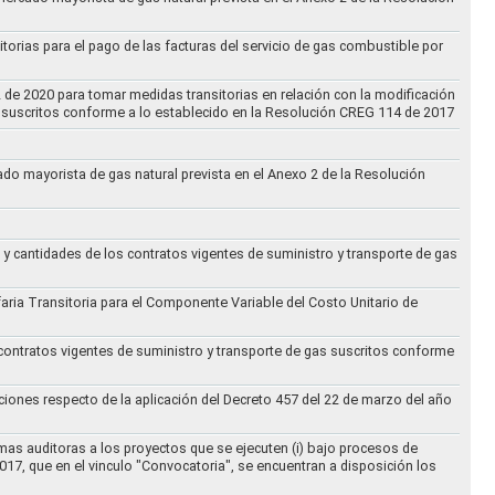
torias para el pago de las facturas del servicio de gas combustible por
2 de 2020 para tomar medidas transitorias en relación con la modificación
s suscritos conforme a lo establecido en la Resolución CREG 114 de 2017
cado mayorista de gas natural prevista en el Anexo 2 de la Resolución
 y cantidades de los contratos vigentes de suministro y transporte de gas
ifaria Transitoria para el Componente Variable del Costo Unitario de
 contratos vigentes de suministro y transporte de gas suscritos conforme
ciones respecto de la aplicación del Decreto 457 del 22 de marzo del año
rmas auditoras a los proyectos que se ejecuten (i) bajo procesos de
017, que en el vinculo "Convocatoria", se encuentran a disposición los