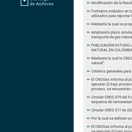
Modificación de la Reso
Formatos incluidos en l
utilizados para reportar
Mediante la cual se pro
Ampliación plazo circula
transporte de gas natur
PUBLICACIÓN ESTUDIO 
NATURAL EN COLOMBI
Mediante la cual la CRE
natural"
Criterios generales para
El CNOGas informa al púb
ejecuten (i) bajo proce
proceso, se encuentran a
Circular CREG 079 del 9 
esquema de remuneració
Circular CREG 077 de 20
Por la cual se definen u
El CNOGas informa al púb
se ejecuten (i) bajo pro