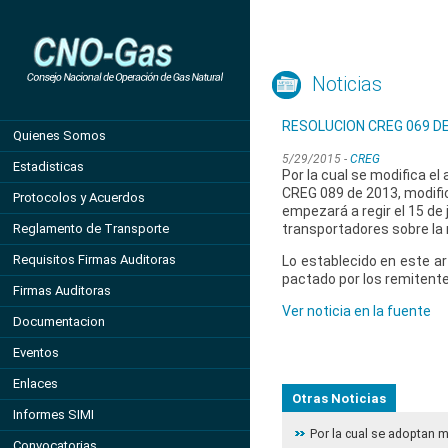
Noticias
RESOLUCION CREG 069 D
Quienes Somos
5/29/2015 -
CREG
Estadisticas
Por la cual se modifica el
CREG 089 de 2013, modific
Protocolos y Acuerdos
empezará a regir el 15 de
Reglamento de Transporte
transportadores sobre la 
Requisitos Firmas Auditoras
Lo establecido en este ar
pactado por los remitente
Firmas Auditoras
Ver noticia en la fuente
Documentacion
Eventos
Enlaces
Otras Noticias
Informes SIMI
Por la cual se adoptan 
Convocatorias