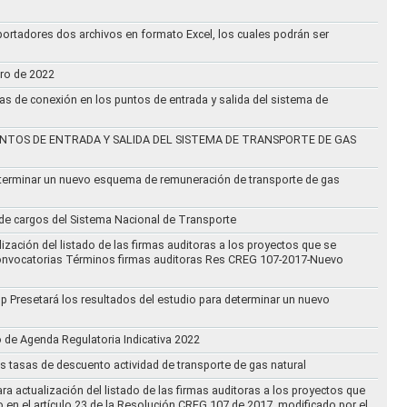
ortadores dos archivos en formato Excel, los cuales podrán ser
ero de 2022
vas de conexión en los puntos de entrada y salida del sistema de
NTOS DE ENTRADA Y SALIDA DEL SISTEMA DE TRANSPORTE DE GAS
eterminar un nuevo esquema de remuneración de transporte de gas
l de cargos del Sistema Nacional de Transporte
ización del listado de las firmas auditoras a los proyectos que se
lo Convocatorias Términos firmas auditoras Res CREG 107-2017-Nuevo
oup Presetará los resultados del estudio para determinar un nuevo
o de Agenda Regulatoria Indicativa 2022
s tasas de descuento actividad de transporte de gas natural
ra actualización del listado de las firmas auditoras a los proyectos que
to en el artículo 23 de la Resolución CREG 107 de 2017, modificado por el