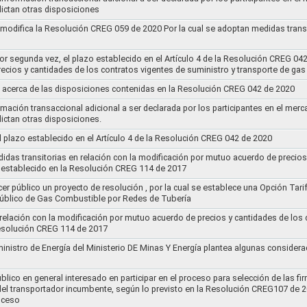
ictan otras disposiciones
y modifica la Resolución CREG 059 de 2020 Por la cual se adoptan medidas transi
por segunda vez, el plazo establecido en el Artículo 4 de la Resolución CREG 04
ecios y cantidades de los contratos vigentes de suministro y transporte de ga
 acerca de las disposiciones contenidas en la Resolución CREG 042 de 2020
rmación transaccional adicional a ser declarada por los participantes en el mer
ictan otras disposiciones.
el plazo establecido en el Artículo 4 de la Resolución CREG 042 de 2020
idas transitorias en relación con la modificación por mutuo acuerdo de precios
 establecido en la Resolución CREG 114 de 2017
cer público un proyecto de resolución , por la cual se establece una Opción Tar
 Público de Gas Combustible por Redes de Tubería
 relación con la modificación por mutuo acuerdo de precios y cantidades de los
Resolución CREG 114 de 2017
ministro de Energía del Ministerio DE Minas Y Energía plantea algunas considera
lico en general interesado en participar en el proceso para selección de las fi
s del transportador incumbente, según lo previsto en la Resolución CREG107 de 2
oceso