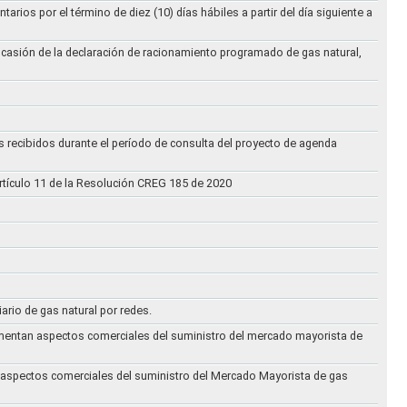
ios por el término de diez (10) días hábiles a partir del día siguiente a
ocasión de la declaración de racionamiento programado de gas natural,
s recibidos durante el período de consulta del proyecto de agenda
rtículo 11 de la Resolución CREG 185 de 2020
iario de gas natural por redes.
eglamentan aspectos comerciales del suministro del mercado mayorista de
an aspectos comerciales del suministro del Mercado Mayorista de gas