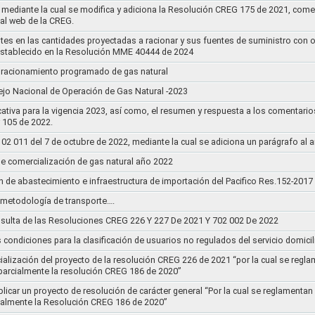
mediante la cual se modifica y adiciona la Resolución CREG 175 de 2021, comentar
tal web de la CREG.
stes en las cantidades proyectadas a racionar y sus fuentes de suministro con 
establecido en la Resolución MME 40444 de 2024
un racionamiento programado de gas natural
jo Nacional de Operación de Gas Natural -2023
ativa para la vigencia 2023, así como, el resumen y respuesta a los comentario
r 105 de 2022.
011 del 7 de octubre de 2022, mediante la cual se adiciona un parágrafo al a
e comercialización de gas natural año 2022
n de abastecimiento e infraestructura de importación del Pacifico Res.152-2017
la metodología de transporte….
sulta de las Resoluciones CREG 226 Y 227 De 2021 Y 702 002 De 2022
s condiciones para la clasificación de usuarios no regulados del servicio domicil
socialización del proyecto de la resolución CREG 226 de 2021 “por la cual se r
 parcialmente la resolución CREG 186 de 2020”
blicar un proyecto de resolución de carácter general “Por la cual se reglament
cialmente la Resolución CREG 186 de 2020”