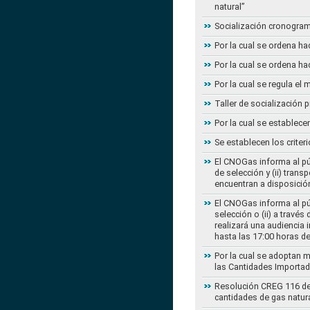
natural”
Socialización cronogram
Por la cual se ordena ha
Por la cual se ordena ha
Por la cual se regula e
Taller de socialización
Por la cual se establec
Se establecen los criter
El CNOGas informa al púb
de selección y (ii) tra
encuentran a disposición
El CNOGas informa al púb
selección o (ii) a travé
realizará una audiencia 
hasta las 17:00 horas d
Por la cual se adoptan 
las Cantidades Importad
Resolución CREG 116 de 2
cantidades de gas natur