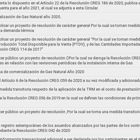
nta lo dispuesto en el Artículo 22 de la Resolución CREG 186 de 2020, publica
uenta para el año 2021, el cual se adjunta a esta Circular.
ización de Gas Natural año 2020..
blicar un proyecto de resolución de carácter general Por la cual se toman medid
 la demanda térmica
ublicar un proyecto de resolución de carácter general “Por la cual se toman me
roducción Total Disponible para la Venta (PTDV), y de las Cantidades Importada
ución CREG 114 de 2017”
acer público un proyecto de resolución 􀂴Por la cual se deroga la Resolución C
es en relación con las revisiones periódicas de la instalación interna de Gas
a de comercialización de Gas Natural Año 2020
el Artículo 6 de la Resolución CREG 059 de 2020 a su vez modificada y adiciona
medida transitoria respecto de la aplicación de la TRM en el costo de prestació
a la Resolución CREG 056 de 2019 en la cual se definen las condiciones de prórr
cer público un proyecto de resolución ,Por la cual se toma una medida transitori
el registro extemporáneo de los acuerdos alcanzados por las partes de los cont
ediante la Resolución CREG 042 de 2020
 información transaccional adicional a ser declarada por los participantes en el