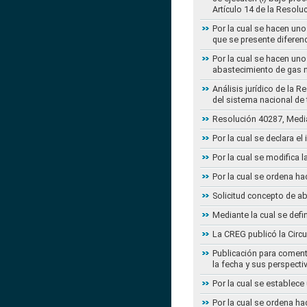
Artículo 14 de la Resol
Por la cual se hacen uno
que se presente diferenc
Por la cual se hacen uno
abastecimiento de gas n
Análisis jurídico de la 
del sistema nacional de
Resolución 40287, Media
Por la cual se declara e
Por la cual se modifica
Por la cual se ordena ha
Solicitud concepto de a
Mediante la cual se defi
La CREG publicó la Circu
Publicación para coment
la fecha y sus perspecti
Por la cual se establece
Por la cual se ordena ha