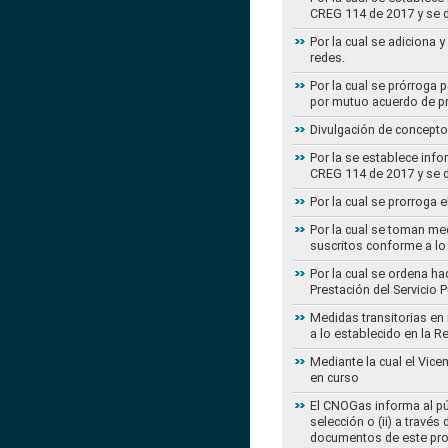
CREG 114 de 2017 y se d
Por la cual se adiciona 
redes.
Por la cual se prórroga 
por mutuo acuerdo de pr
Divulgación de concepto
Por la se establece info
CREG 114 de 2017 y se d
Por la cual se prorroga 
Por la cual se toman med
suscritos conforme a lo
Por la cual se ordena ha
Prestación del Servicio
Medidas transitorias en
a lo establecido en la 
Mediante la cual el Vice
en curso
El CNOGas informa al púb
selección o (ii) a travé
documentos de este pr