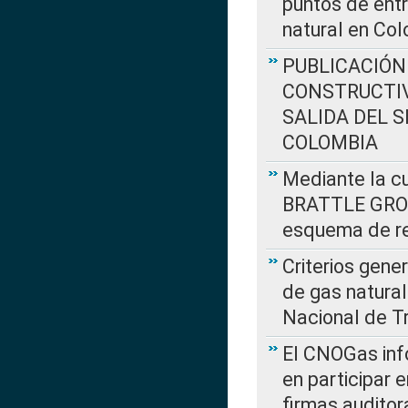
puntos de entr
natural en Co
PUBLICACIÓN
CONSTRUCTIV
SALIDA DEL 
COLOMBIA
Mediante la cu
BRATTLE GROUP
esquema de re
Criterios gene
de gas natura
Nacional de T
El CNOGas info
en participar 
firmas auditor