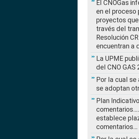
El CNOGas info
en el proceso 
proyectos que 
través del tra
Resolución CRE
encuentran a 
La UPME public
del CNO GAS 2
Por la cual se
se adoptan ot
Plan Indicativ
comentarios….
establece plaz
comentarios…