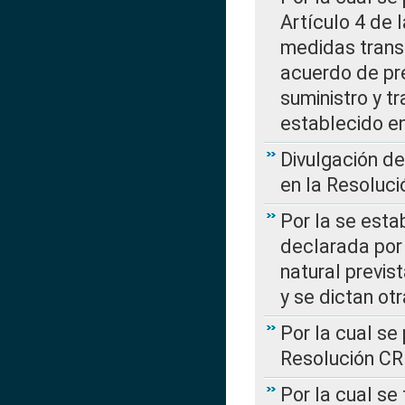
Artículo 4 de
medidas transi
acuerdo de pre
suministro y t
establecido e
Divulgación d
en la Resoluc
Por la se esta
declarada por 
natural previs
y se dictan ot
Por la cual se
Resolución C
Por la cual se