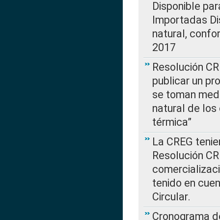
Disponible par
Importadas Di
natural, confo
2017
Resolución CR
publicar un pr
se toman medi
natural de los
térmica”
La CREG tenien
Resolución CR
comercializaci
tenido en cuen
Circular.
Cronograma de