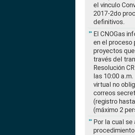
el vinculo Co
2017-2do proce
definitivos.
El CNOGas info
en el proceso 
proyectos que 
través del tra
Resolución CR
las 10:00 a.m.
virtual no obl
correos secre
(registro hast
(máximo 2 per
Por la cual s
procedimiento