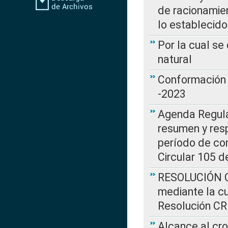
de racionamie
lo establecid
Por la cual s
natural
Conformación 
-2023
Agenda Regulat
resumen y resp
período de co
Circular 105 d
RESOLUCIÓN CR
mediante la cu
Resolución C
Alcance al cr