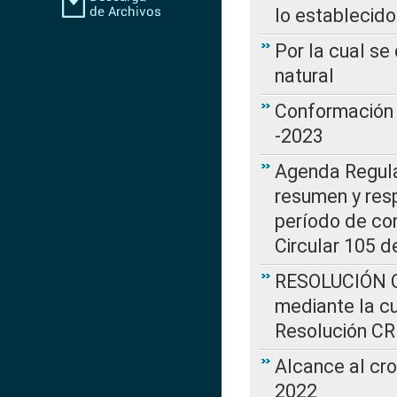
lo establecid
Por la cual s
natural
Conformación 
-2023
Agenda Regulat
resumen y resp
período de co
Circular 105 d
RESOLUCIÓN CR
mediante la cu
Resolución C
Alcance al cr
2022