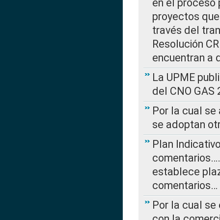
en el proceso 
proyectos que 
través del tra
Resolución CRE
encuentran a 
La UPME public
del CNO GAS 2
Por la cual se
se adoptan ot
Plan Indicativ
comentarios….
establece plaz
comentarios…
Por la cual se
con la comerci