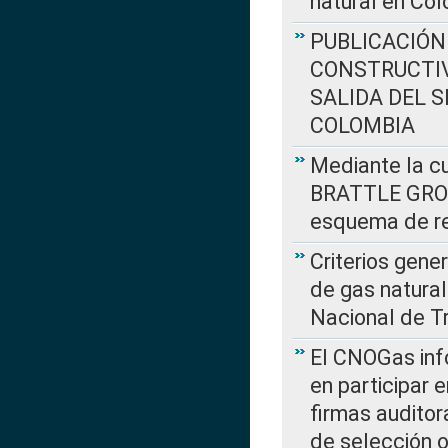
natural en Co
PUBLICACIÓN
CONSTRUCTIV
SALIDA DEL 
COLOMBIA
Mediante la cu
BRATTLE GROUP
esquema de re
Criterios gene
de gas natura
Nacional de T
El CNOGas info
en participar 
firmas auditor
de selección o