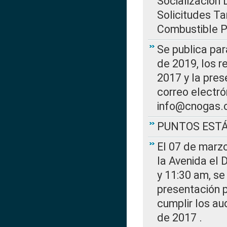
Socialización 
Solicitudes Ta
Combustible Po
Se publica par
de 2019, los r
2017 y la pres
correo electr
info@cnogas.
PUNTOS EST
El 07 de marzo
la Avenida el 
y 11:30 am, se 
presentación p
cumplir los au
de 2017 .