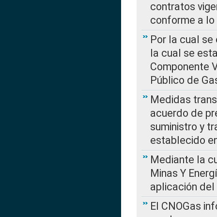
contratos vige
conforme a lo
Por la cual se
la cual se est
Componente Var
Público de Ga
Medidas transi
acuerdo de pre
suministro y t
establecido e
Mediante la cu
Minas Y Energ
aplicación del
El CNOGas info