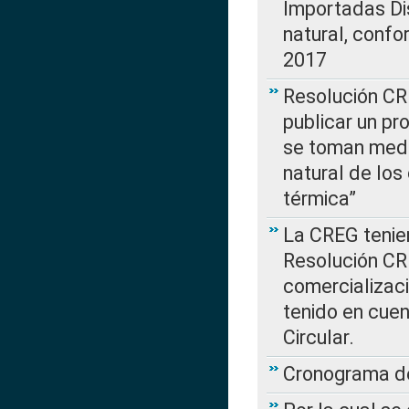
Importadas Di
natural, confo
2017
Resolución CR
publicar un pr
se toman medi
natural de los
térmica”
La CREG tenien
Resolución CR
comercializaci
tenido en cuen
Circular.
Cronograma de