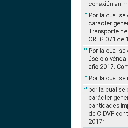
conexión en ma
Por la cual se
carácter gener
Transporte de
CREG 071 de 1
Por la cual se
úselo o véndal
año 2017. Com
Por la cual s
por la cual se
carácter genera
cantidades imp
de CIDVF conte
2017”