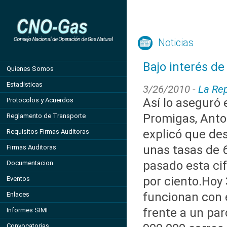
Noticias
Bajo interés de
Quienes Somos
Estadisticas
3/26/2010 -
La Rep
Así lo aseguró 
Protocolos y Acuerdos
Promigas, Anton
Reglamento de Transporte
explicó que de
Requisitos Firmas Auditoras
unas tasas de 6
Firmas Auditoras
pasado esta cif
Documentacion
por ciento.Hoy 
Eventos
funcionan con 
Enlaces
frente a un pa
Informes SIMI
Convocatorias