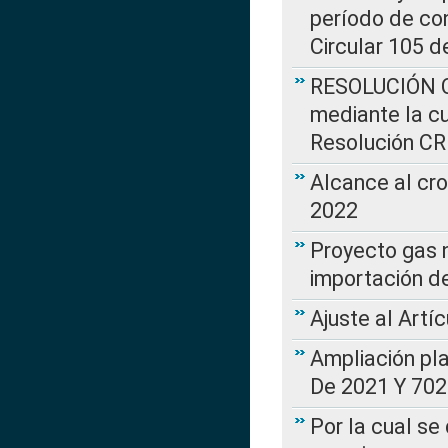
período de co
Circular 105 d
RESOLUCIÓN CR
mediante la cu
Resolución C
Alcance al cr
2022
Proyecto gas n
importación d
Ajuste al Artí
Ampliación pl
De 2021 Y 702
Por la cual se