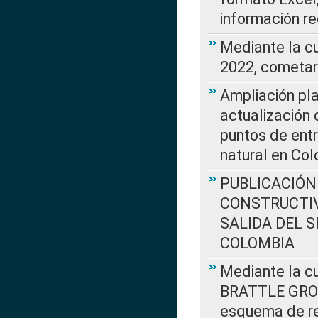
información re
Mediante la c
2022, cometar
Ampliación pla
actualización 
puntos de entr
natural en Co
PUBLICACIÓN
CONSTRUCTIV
SALIDA DEL 
COLOMBIA
Mediante la cu
BRATTLE GROUP
esquema de re