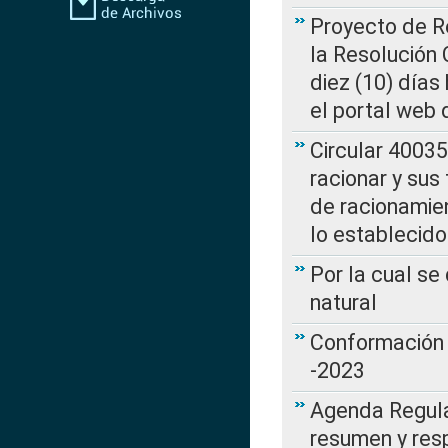
Proyecto de Re
la Resolución
diez (10) días 
el portal web 
Circular 4003
racionar y sus
de racionamie
lo establecid
Por la cual s
natural
Conformación 
-2023
Agenda Regulat
resumen y resp