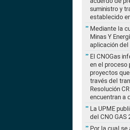
acuerdo de pre
suministro y t
establecido e
Mediante la cu
Minas Y Energ
aplicación del
El CNOGas info
en el proceso 
proyectos que 
través del tra
Resolución CRE
encuentran a 
La UPME public
del CNO GAS 2
Por la cual se