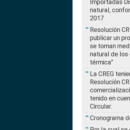
Importadas Di
natural, confo
2017
Resolución CR
publicar un pr
se toman medi
natural de los
térmica”
La CREG tenien
Resolución CR
comercializaci
tenido en cuen
Circular.
Cronograma de
Por la cual se