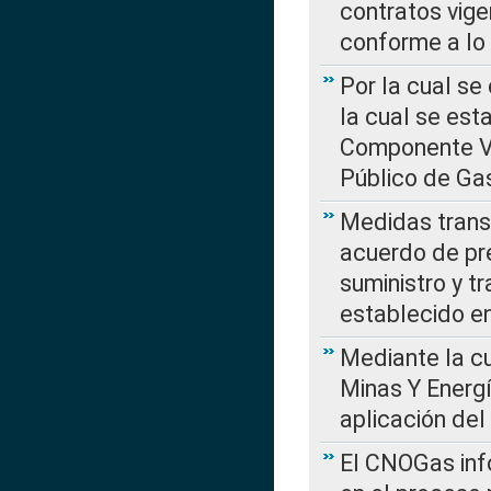
contratos vige
conforme a lo
Por la cual se
la cual se est
Componente Var
Público de Ga
Medidas transi
acuerdo de pre
suministro y t
establecido e
Mediante la cu
Minas Y Energ
aplicación del
El CNOGas info