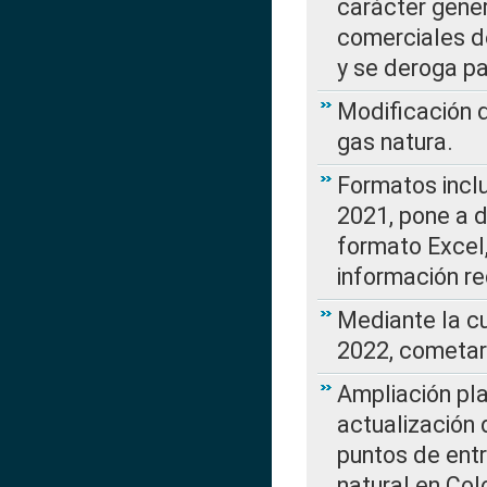
carácter gener
comerciales d
y se deroga p
Modificación 
gas natura.
Formatos incl
2021, pone a d
formato Excel,
información re
Mediante la c
2022, cometar
Ampliación pla
actualización 
puntos de entr
natural en Co