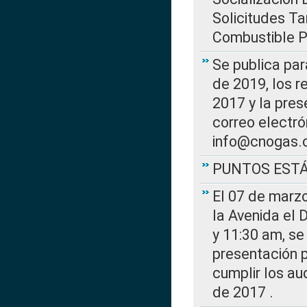
Solicitudes Ta
Combustible Po
Se publica par
de 2019, los r
2017 y la pres
correo electr
info@cnogas.
PUNTOS EST
El 07 de marzo
la Avenida el 
y 11:30 am, se 
presentación p
cumplir los au
de 2017 .