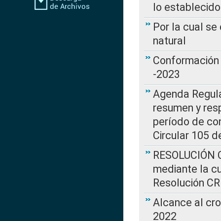
lo establecid
Por la cual s
natural
Conformación 
-2023
Agenda Regulat
resumen y resp
período de co
Circular 105 d
RESOLUCIÓN CR
mediante la cu
Resolución C
Alcance al cr
2022