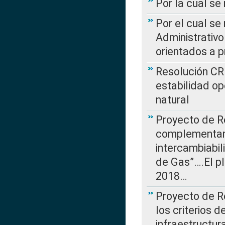
Por la cual se
Por el cual se
Administrativo
orientados a p
Resolución CR
estabilidad op
natural
Proyecto de R
complementan 
intercambiabi
de Gas”….El p
2018…
Proyecto de R
los criterios d
infraestructur