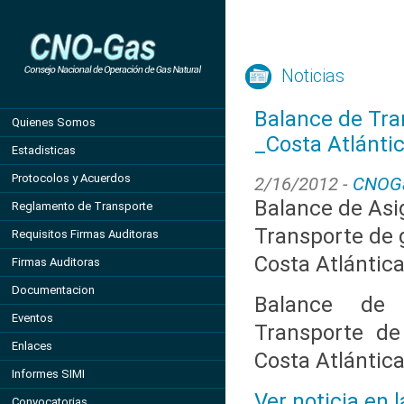
Noticias
Balance de Tra
Quienes Somos
_Costa Atlánti
Estadisticas
Protocolos y Acuerdos
2/16/2012 -
CNOG
Balance de Asi
Reglamento de Transporte
Transporte de g
Requisitos Firmas Auditoras
Costa Atlántic
Firmas Auditoras
Documentacion
Balance de 
Eventos
Transporte de
Enlaces
Costa Atlántic
Informes SIMI
Ver noticia en 
Convocatorias