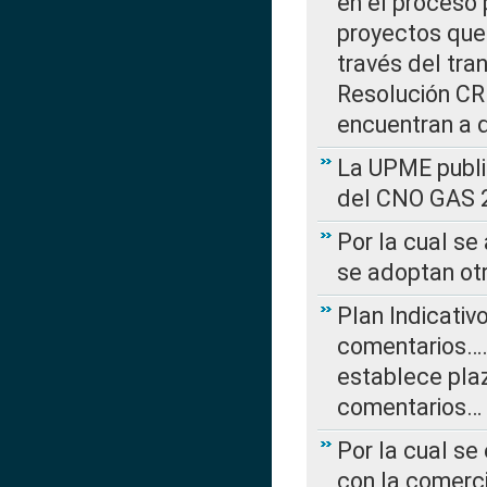
en el proceso 
proyectos que 
través del tra
Resolución CRE
encuentran a 
La UPME public
del CNO GAS 2
Por la cual se
se adoptan ot
Plan Indicativ
comentarios….
establece plaz
comentarios…
Por la cual se
con la comerci