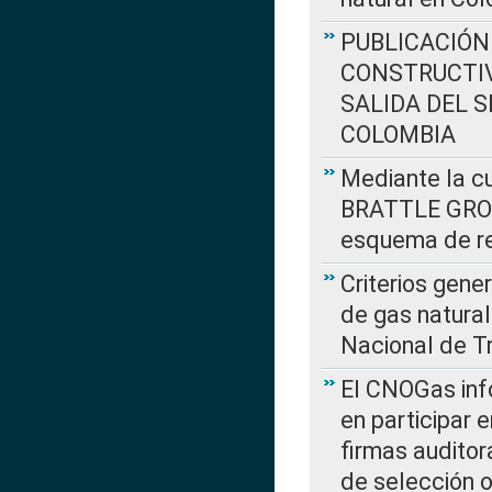
PUBLICACIÓN
CONSTRUCTIV
SALIDA DEL 
COLOMBIA
Mediante la cu
BRATTLE GROUP
esquema de re
Criterios gene
de gas natura
Nacional de T
El CNOGas info
en participar 
firmas auditor
de selección o