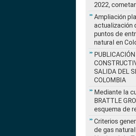
2022, cometar
Ampliación pla
actualización 
puntos de entr
natural en Co
PUBLICACIÓN
CONSTRUCTIV
SALIDA DEL 
COLOMBIA
Mediante la cu
BRATTLE GROUP
esquema de re
Criterios gene
de gas natura