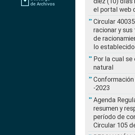
diez (10) días 
el portal web 
Circular 4003
racionar y sus
de racionamie
lo establecid
Por la cual s
natural
Conformación 
-2023
Agenda Regulat
resumen y resp
período de co
Circular 105 d