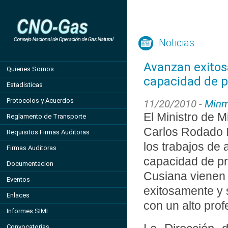
Noticias
Avanzan exitos
Quienes Somos
capacidad de p
Estadisticas
Protocolos y Acuerdos
11/20/2010 -
Minm
El Ministro de M
Reglamento de Transporte
Carlos Rodado 
Requisitos Firmas Auditoras
los trabajos de 
Firmas Auditoras
capacidad de p
Documentacion
Cusiana vienen
Eventos
exitosamente y
Enlaces
con un alto prof
Informes SIMI
Convocatorias