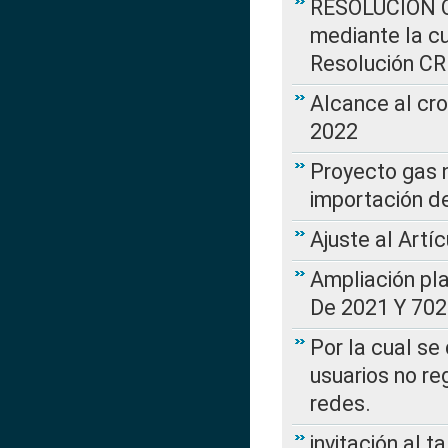
RESOLUCIÓN CR
mediante la cu
Resolución C
Alcance al cr
2022
Proyecto gas n
importación d
Ajuste al Artí
Ampliación pl
De 2021 Y 702
Por la cual se
usuarios no re
redes.
invitación al t