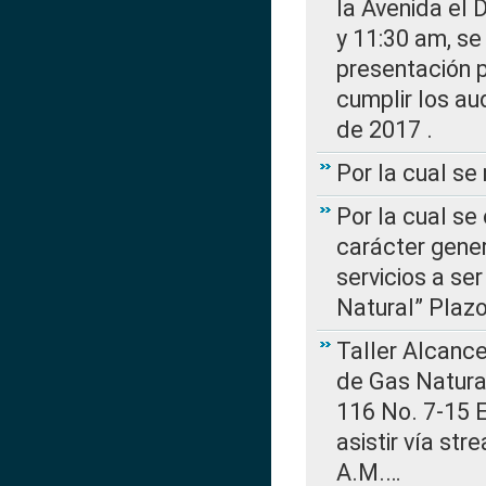
la Avenida el 
y 11:30 am, se 
presentación p
cumplir los au
de 2017 .
Por la cual s
Por la cual se
carácter gener
servicios a se
Natural” Plaz
Taller Alcance
de Gas Natural
116 No. 7-15 E
asistir vía st
A.M.…