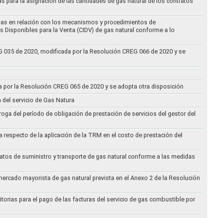
as para la asignación de las cantidades de gas natural de los contratos
didas en relación con los mecanismos y procedimientos de
s Disponibles para la Venta (CIDV) de gas natural conforme a lo
REG 035 de 2020, modificada por la Resolución CREG 066 de 2020 y se
da por la Resolución CREG 065 de 2020 y se adopta otra disposición
n del servicio de Gas Natura
oga del período de obligación de prestación de servicios del gestor del
a respecto de la aplicación de la TRM en el costo de prestación del
ratos de suministro y transporte de gas natural conforme a las medidas
 mercado mayorista de gas natural prevista en el Anexo 2 de la Resolución
torias para el pago de las facturas del servicio de gas combustible por