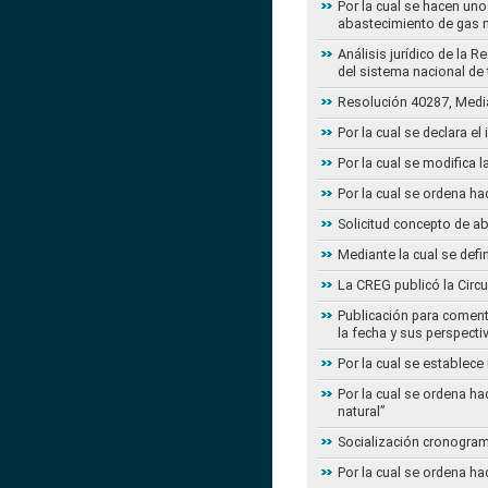
Por la cual se hacen uno
abastecimiento de gas n
Análisis jurídico de la 
del sistema nacional de
Resolución 40287, Media
Por la cual se declara e
Por la cual se modifica
Por la cual se ordena ha
Solicitud concepto de a
Mediante la cual se defi
La CREG publicó la Circu
Publicación para coment
la fecha y sus perspecti
Por la cual se establece
Por la cual se ordena ha
natural”
Socialización cronogram
Por la cual se ordena ha