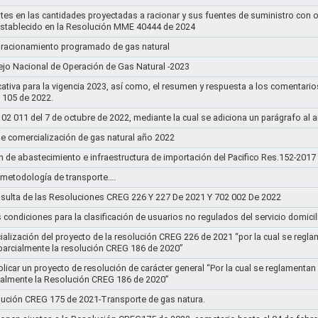
stes en las cantidades proyectadas a racionar y sus fuentes de suministro con 
establecido en la Resolución MME 40444 de 2024
un racionamiento programado de gas natural
jo Nacional de Operación de Gas Natural -2023
ativa para la vigencia 2023, así como, el resumen y respuesta a los comentario
r 105 de 2022.
011 del 7 de octubre de 2022, mediante la cual se adiciona un parágrafo al a
e comercialización de gas natural año 2022
n de abastecimiento e infraestructura de importación del Pacifico Res.152-2017
la metodología de transporte….
sulta de las Resoluciones CREG 226 Y 227 De 2021 Y 702 002 De 2022
s condiciones para la clasificación de usuarios no regulados del servicio domicil
socialización del proyecto de la resolución CREG 226 de 2021 “por la cual se r
 parcialmente la resolución CREG 186 de 2020”
blicar un proyecto de resolución de carácter general “Por la cual se reglament
cialmente la Resolución CREG 186 de 2020”
lución CREG 175 de 2021-Transporte de gas natura.