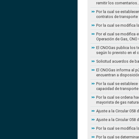
remitir los comentarios
Por la cual se establece
contratos de transporte 
Por la cual se modifica 
Por el cual se modifica 
Operación de Gas, CNO 
El CNOGas publica los té
según lo previsto en el 
Solicitud acuerdos de b
El CNOGas informa al púb
encuentran a disposició
Por la cual se establec
capacidad de transporte
Por la cual se ordena ha
mayorista de gas natura
Ajuste a la Circular 05
Ajuste a la Circular 05
Por la cual se modifica 
Por la cual se determina