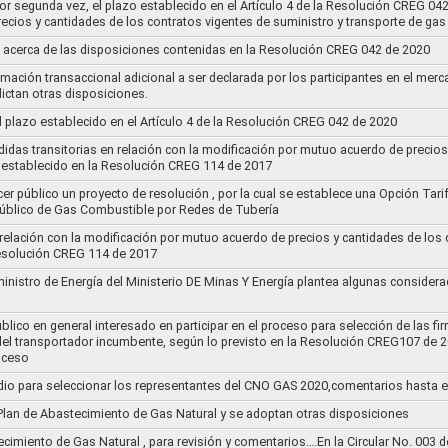
por segunda vez, el plazo establecido en el Artículo 4 de la Resolución CREG 04
ecios y cantidades de los contratos vigentes de suministro y transporte de ga
 acerca de las disposiciones contenidas en la Resolución CREG 042 de 2020
rmación transaccional adicional a ser declarada por los participantes en el mer
ictan otras disposiciones.
el plazo establecido en el Artículo 4 de la Resolución CREG 042 de 2020
idas transitorias en relación con la modificación por mutuo acuerdo de precios
 establecido en la Resolución CREG 114 de 2017
cer público un proyecto de resolución , por la cual se establece una Opción Tar
 Público de Gas Combustible por Redes de Tubería
 relación con la modificación por mutuo acuerdo de precios y cantidades de los
Resolución CREG 114 de 2017
ministro de Energía del Ministerio DE Minas Y Energía plantea algunas considera
lico en general interesado en participar en el proceso para selección de las fi
s del transportador incumbente, según lo previsto en la Resolución CREG107 de 2
oceso
dio para seleccionar los representantes del CNO GAS 2020,comentarios hasta e
l Plan de Abastecimiento de Gas Natural y se adoptan otras disposiciones
ecimiento de Gas Natural , para revisión y comentarios….En la Circular No. 003