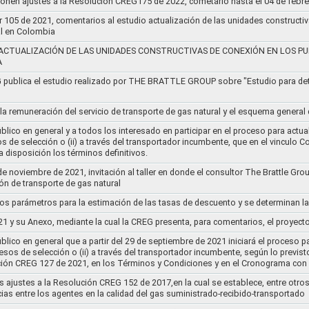
ponen ajustes a la Resolución CREG175 de 2022, cometario hasta el 04 de febr
r 105 de 2021, comentarios al estudio actualización de las unidades constructi
al en Colombia
ACTUALIZACIÓN DE LAS UNIDADES CONSTRUCTIVAS DE CONEXIÓN EN LOS PU
A
G publica el estudio realizado por THE BRATTLE GROUP sobre "Estudio para d
 la remuneración del servicio de transporte de gas natural y el esquema genera
lico en general y a todos los interesado en participar en el proceso para actual
sos de selección o (ii) a través del transportador incumbente, que en el vincu
 disposición los términos definitivos.
de noviembre de 2021, invitación al taller en donde el consultor The Brattle Gr
n de transporte de gas natural
nos parámetros para la estimación de las tasas de descuento y se determinan la
21 y su Anexo, mediante la cual la CREG presenta, para comentarios, el proyect
lico en general que a partir del 29 de septiembre de 2021 iniciará el proceso pa
cesos de selección o (ii) a través del transportador incumbente, según lo previs
ución CREG 127 de 2021, en los Términos y Condiciones y en el Cronograma con 
s ajustes a la Resolución CREG 152 de 2017,en la cual se establece, entre otros
ias entre los agentes en la calidad del gas suministrado-recibido-transportado