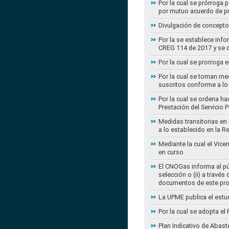
Por la cual se prórroga 
por mutuo acuerdo de pr
Divulgación de concepto
Por la se establece info
CREG 114 de 2017 y se d
Por la cual se prorroga 
Por la cual se toman med
suscritos conforme a lo
Por la cual se ordena ha
Prestación del Servicio
Medidas transitorias en
a lo establecido en la 
Mediante la cual el Vice
en curso
El CNOGas informa al púb
selección o (ii) a travé
documentos de este pr
La UPME publica el estu
Por la cual se adopta e
Plan Indicativo de Abast