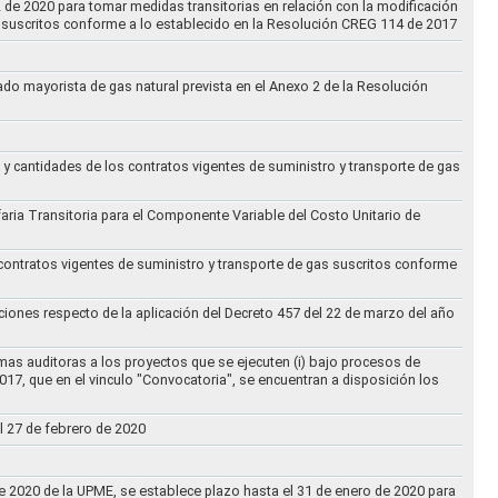
2 de 2020 para tomar medidas transitorias en relación con la modificación
s suscritos conforme a lo establecido en la Resolución CREG 114 de 2017
cado mayorista de gas natural prevista en el Anexo 2 de la Resolución
 y cantidades de los contratos vigentes de suministro y transporte de gas
ifaria Transitoria para el Componente Variable del Costo Unitario de
 contratos vigentes de suministro y transporte de gas suscritos conforme
ciones respecto de la aplicación del Decreto 457 del 22 de marzo del año
rmas auditoras a los proyectos que se ejecuten (i) bajo procesos de
017, que en el vinculo "Convocatoria", se encuentran a disposición los
l 27 de febrero de 2020
 de 2020 de la UPME, se establece plazo hasta el 31 de enero de 2020 para