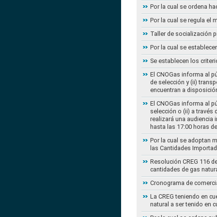
Por la cual se ordena ha
Por la cual se regula e
Taller de socialización
Por la cual se establec
Se establecen los criter
El CNOGas informa al púb
de selección y (ii) tra
encuentran a disposición
El CNOGas informa al púb
selección o (ii) a travé
realizará una audiencia 
hasta las 17:00 horas d
Por la cual se adoptan 
las Cantidades Importad
Resolución CREG 116 de 2
cantidades de gas natur
Cronograma de comercial
La CREG teniendo en cue
natural a ser tenido en c