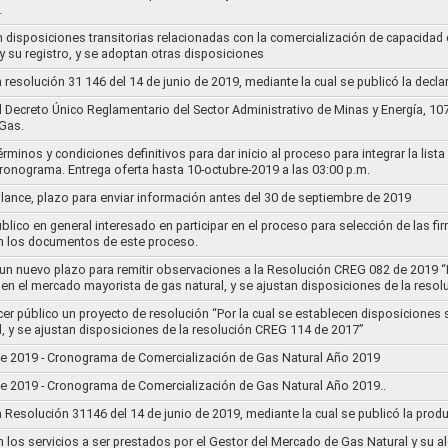
…
n disposiciones transitorias relacionadas con la comercialización de capacidad d
y su registro, y se adoptan otras disposiciones
la resolución 31 146 del 14 de junio de 2019, mediante la cual se publicó la decl
el Decreto Único Reglamentario del Sector Administrativo de Minas y Energía, 1
Gas.
rminos y condiciones definitivos para dar inicio al proceso para integrar la lis
cronograma. Entrega oferta hasta 10-octubre-2019 a las 03:00 p.m.
alance, plazo para enviar información antes del 30 de septiembre de 2019
lico en general interesado en participar en el proceso para selección de las fi
n los documentos de este proceso.
e un nuevo plazo para remitir observaciones a la Resolución CREG 082 de 2019 “
 en el mercado mayorista de gas natural, y se ajustan disposiciones de la reso
cer público un proyecto de resolución “Por la cual se establecen disposiciones
l, y se ajustan disposiciones de la resolución CREG 114 de 2017”
8 de 2019 - Cronograma de Comercialización de Gas Natural Año 2019
8 de 2019 - Cronograma de Comercialización de Gas Natural Año 2019..
la Resolución 31146 del 14 de junio de 2019, mediante la cual se publicó la prod
n los servicios a ser prestados por el Gestor del Mercado de Gas Natural y su a