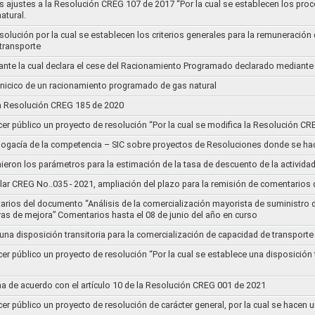
s ajustes a la Resolución CREG 107 de 2017 “Por la cual se establecen los pro
atural.
Resolución por la cual se establecen los criterios generales para la remuneración
 transporte
nte la cual declara el cese del Racionamiento Programado declarado mediante
l inicico de un racionamiento programado de gas natural
 la Resolución CREG 185 de 2020
cer público un proyecto de resolución “Por la cual se modifica la Resolución C
bogacía de la competencia – SIC sobre proyectos de Resoluciones donde se h
nieron los parámetros para la estimación de la tasa de descuento de la actividad
lar CREG No..035 - 2021, ampliación del plazo para la remisión de comentarios d
arios del documento “Análisis de la comercialización mayorista de suministro 
vas de mejora” Comentarios hasta el 08 de junio del año en curso
 una disposición transitoria para la comercialización de capacidad de transporte
cer público un proyecto de resolución “Por la cual se establece una disposición 
a de acuerdo con el artículo 10 de la Resolución CREG 001 de 2021
cer público un proyecto de resolución de carácter general, por la cual se hace