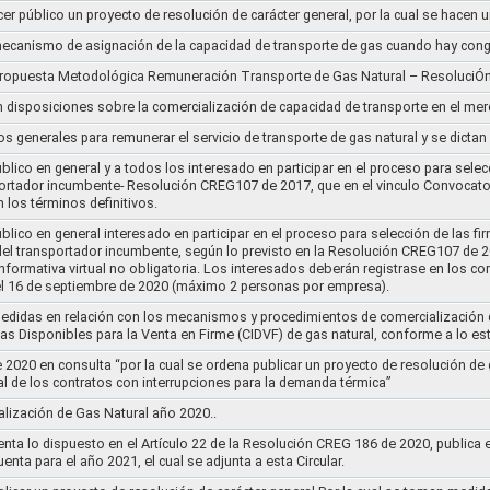
cer público un proyecto de resolución de carácter general, por la cual se hace
l mecanismo de asignación de la capacidad de transporte de gas cuando hay cong
 propuesta Metodológica Remuneración Transporte de Gas Natural – ResoluciÓ
en disposiciones sobre la comercialización de capacidad de transporte en el me
ios generales para remunerar el servicio de transporte de gas natural y se dicta
lico en general y a todos los interesado en participar en el proceso para selec
nsportador incumbente- Resolución CREG107 de 2017, que en el vinculo Convoca
 los términos definitivos.
lico en general interesado en participar en el proceso para selección de las fi
s del transportador incumbente, según lo previsto en la Resolución CREG107 de 20
informativa virtual no obligatoria. Los interesados deberán registrase en los 
el 16 de septiembre de 2020 (máximo 2 personas por empresa).
medidas en relación con los mecanismos y procedimientos de comercialización d
as Disponibles para la Venta en Firme (CIDVF) de gas natural, conforme a lo e
020 en consulta “por la cual se ordena publicar un proyecto de resolución de c
al de los contratos con interrupciones para la demanda térmica”
ización de Gas Natural año 2020..
nta lo dispuesto en el Artículo 22 de la Resolución CREG 186 de 2020, publica
uenta para el año 2021, el cual se adjunta a esta Circular.