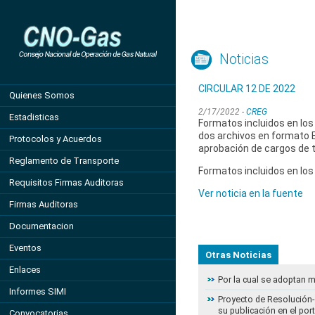
Noticias
CIRCULAR 12 DE 2022
Quienes Somos
2/17/2022 -
CREG
Estadisticas
Formatos incluidos en los
dos archivos en formato Ex
Protocolos y Acuerdos
aprobación de cargos de 
Reglamento de Transporte
Formatos incluidos en lo
Requisitos Firmas Auditoras
Ver noticia en la fuente
Firmas Auditoras
Documentacion
Eventos
Otras Noticias
Enlaces
Por la cual se adoptan 
Informes SIMI
Proyecto de Resolución- 
su publicación en el por
Convocatorias