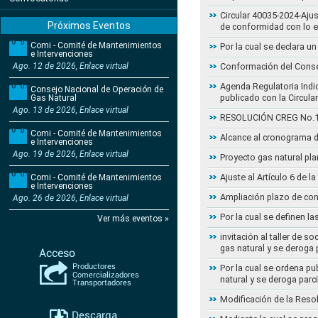
Circular 40035-2024-Aju
Próximos Eventos
de conformidad con lo 
Comi - Comité de Mantenimientos
Por la cual se declara 
e Intervenciones
Ago. 12 de 2026, Enlace virtual
Conformación del Conse
Agenda Regulatoria Indic
Consejo Nacional de Operación de
publicado con la Circula
Gas Natural
Ago. 13 de 2026, Enlace virtual
RESOLUCIÓN CREG No.102 
Comi - Comité de Mantenimientos
Alcance al cronograma d
e Intervenciones
Ago. 19 de 2026, Enlace virtual
Proyecto gas natural pla
Ajuste al Artículo 6 de 
Comi - Comité de Mantenimientos
e Intervenciones
Ampliación plazo de con
Ago. 26 de 2026, Enlace virtual
Por la cual se definen la
Ver más eventos »
invitación al taller de 
gas natural y se deroga
Por la cual se ordena pu
natural y se deroga par
Modificación de la Reso