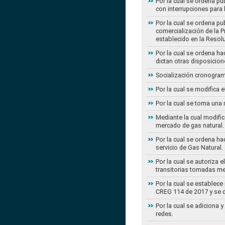
Por la cual se ordena pu
con interrupciones para
Por la cual se ordena p
comercialización de la P
establecido en la Resol
Por la cual se ordena h
dictan otras disposicion
Socialización cronogram
Por la cual se modifica 
Por la cual se toma una 
Mediante la cual modific
mercado de gas natural.
Por la cual se ordena ha
servicio de Gas Natural.
Por la cual se autoriza 
transitorias tomadas m
Por la cual se establece
CREG 114 de 2017 y se d
Por la cual se adiciona 
redes.