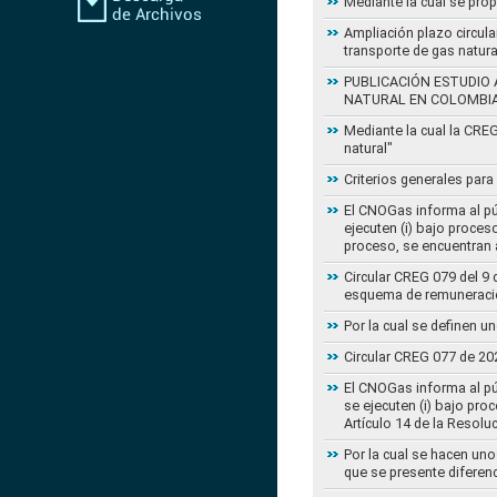
Mediante la cual se pro
Ampliación plazo circula
transporte de gas natur
PUBLICACIÓN ESTUDIO 
NATURAL EN COLOMBI
Mediante la cual la CRE
natural"
Criterios generales para
El CNOGas informa al púb
ejecuten (i) bajo proce
proceso, se encuentran a
Circular CREG 079 del 9 
esquema de remuneració
Por la cual se definen u
Circular CREG 077 de 20
El CNOGas informa al púb
se ejecuten (i) bajo pro
Artículo 14 de la Resol
Por la cual se hacen uno
que se presente diferenc