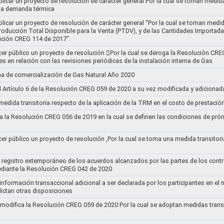
blicar un proyecto de resolución de carácter general Por la cual se toman medid
 la demanda térmica
ublicar un proyecto de resolución de carácter general “Por la cual se toman me
roducción Total Disponible para la Venta (PTDV), y de las Cantidades Importada
ución CREG 114 de 2017”
acer público un proyecto de resolución 􀂴Por la cual se deroga la Resolución C
es en relación con las revisiones periódicas de la instalación interna de Gas
a de comercialización de Gas Natural Año 2020
el Artículo 6 de la Resolución CREG 059 de 2020 a su vez modificada y adiciona
medida transitoria respecto de la aplicación de la TRM en el costo de prestació
a la Resolución CREG 056 de 2019 en la cual se definen las condiciones de prórr
cer público un proyecto de resolución ,Por la cual se toma una medida transitori
el registro extemporáneo de los acuerdos alcanzados por las partes de los cont
ediante la Resolución CREG 042 de 2020
 información transaccional adicional a ser declarada por los participantes en el
ictan otras disposiciones
y modifica la Resolución CREG 059 de 2020 Por la cual se adoptan medidas transi