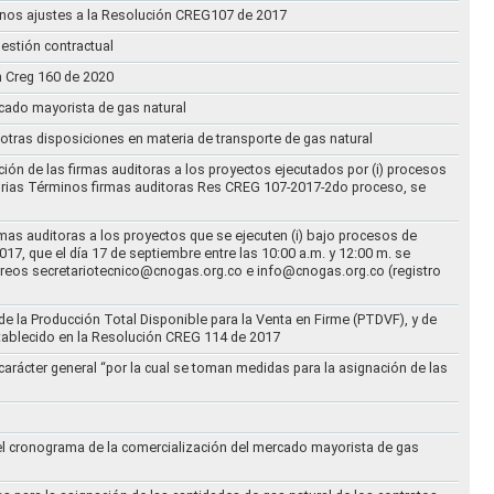
n unos ajustes a la Resolución CREG107 de 2017
estión contractual
n Creg 160 de 2020
rcado mayorista de gas natural
n otras disposiciones en materia de transporte de gas natural
ción de las firmas auditoras a los proyectos ejecutados por (i) procesos
torias Términos firmas auditoras Res CREG 107-2017-2do proceso, se
rmas auditoras a los proyectos que se ejecuten (i) bajo procesos de
17, que el día 17 de septiembre entre las 10:00 a.m. y 12:00 m. se
correos secretariotecnico@cnogas.org.co e info@cnogas.org.co (registro
e la Producción Total Disponible para la Venta en Firme (PTDVF), y de
stablecido en la Resolución CREG 114 de 2017
arácter general “por la cual se toman medidas para la asignación de las
 el cronograma de la comercialización del mercado mayorista de gas