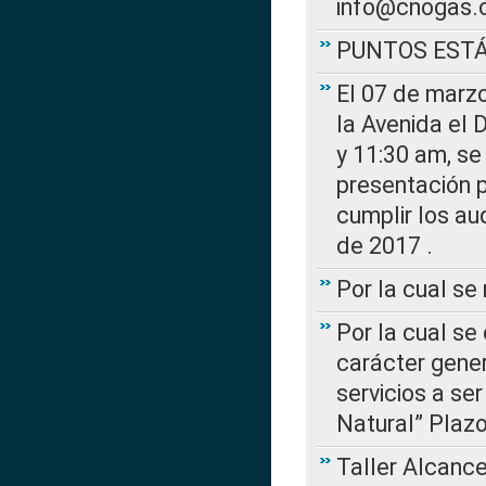
info@cnogas.
PUNTOS EST
El 07 de marzo
la Avenida el 
y 11:30 am, se 
presentación p
cumplir los au
de 2017 .
Por la cual s
Por la cual se
carácter gener
servicios a se
Natural” Plaz
Taller Alcance