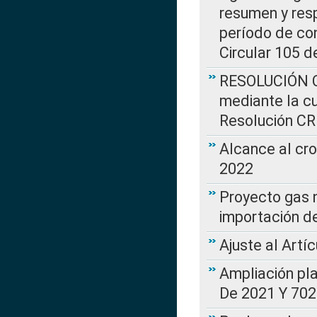
resumen y resp
período de co
Circular 105 d
RESOLUCIÓN CR
mediante la cu
Resolución C
Alcance al cr
2022
Proyecto gas n
importación d
Ajuste al Artí
Ampliación pl
De 2021 Y 702