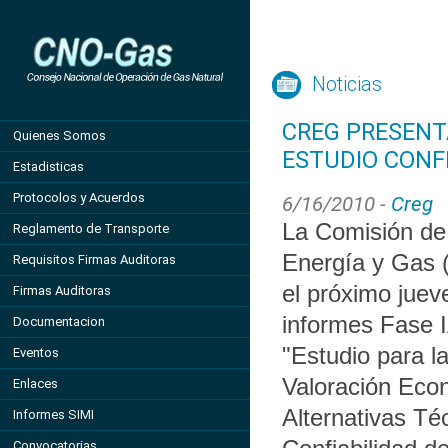
Noticias
CREG PRESENTA
Quienes Somos
ESTUDIO CONF
Estadisticas
Protocolos y Acuerdos
6/16/2010 -
Creg
La Comisión de
Reglamento de Transporte
Energía y Gas 
Requisitos Firmas Auditoras
el próximo juev
Firmas Auditoras
informes Fase I
Documentacion
"Estudio para l
Eventos
Valoración Eco
Enlaces
Alternativas Té
Informes SIMI
Convocatorias