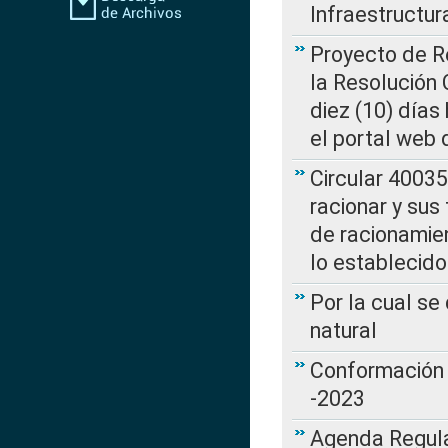
Infraestructur
Proyecto de Re
la Resolución
diez (10) días 
el portal web 
Circular 4003
racionar y sus
de racionamie
lo establecid
Por la cual s
natural
Conformación 
-2023
Agenda Regulat