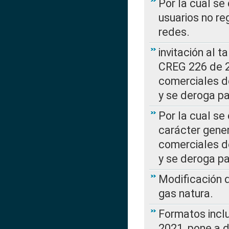
Por la cual se
usuarios no re
redes.
invitación al t
CREG 226 de 2
comerciales d
y se deroga p
Por la cual se
carácter gener
comerciales d
y se deroga p
Modificación 
gas natura.
Formatos incl
2021, pone a d