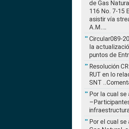
de Gas Natural
116 No. 7-15 E
asistir vía st
A.M.…
Circular089-20
la actualizaci
puntos de Ent
Resolución CR
RUT en lo rel
SNT ..Comenta
Por la cual se
–Participantes
infraestructur
Por el cual se