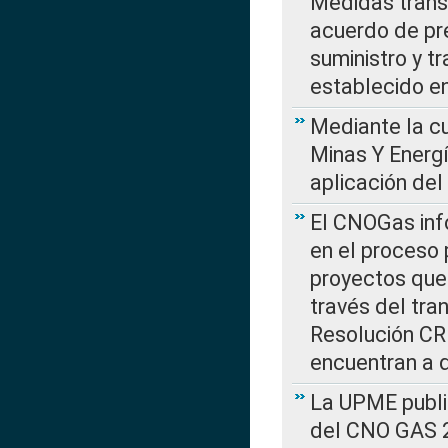
Medidas transi
acuerdo de pre
suministro y t
establecido e
Mediante la cu
Minas Y Energ
aplicación del
El CNOGas info
en el proceso 
proyectos que 
través del tra
Resolución CRE
encuentran a 
La UPME public
del CNO GAS 2