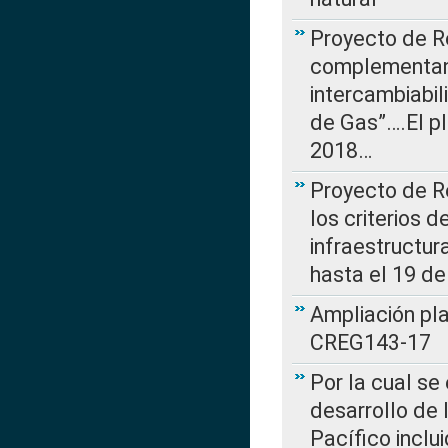
Proyecto de R
complementan 
intercambiabi
de Gas”….El p
2018…
Proyecto de R
los criterios d
infraestructur
hasta el 19 de
Ampliación pl
CREG143-17
Por la cual se
desarrollo de 
Pacífico inclu