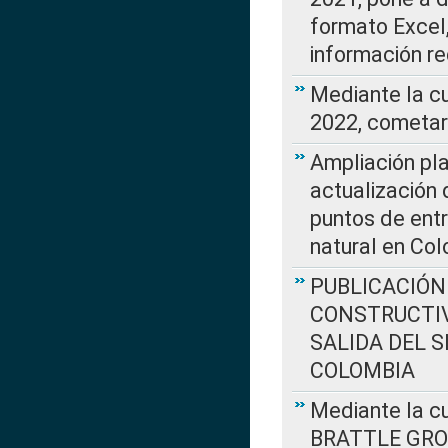
formato Excel,
información re
Mediante la c
2022, cometar
Ampliación pla
actualización 
puntos de entr
natural en Co
PUBLICACIÓN
CONSTRUCTIV
SALIDA DEL 
COLOMBIA
Mediante la cu
BRATTLE GROUP