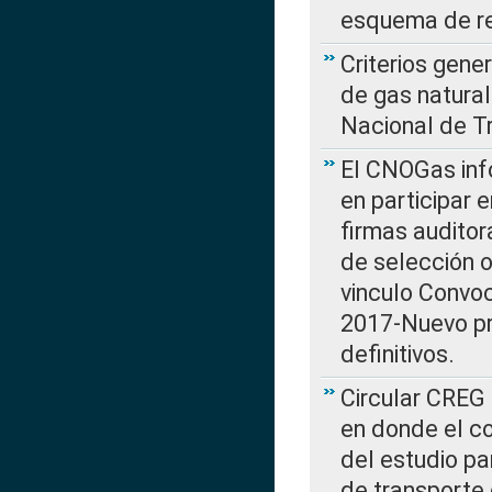
esquema de re
Criterios gene
de gas natura
Nacional de T
El CNOGas info
en participar 
firmas auditor
de selección o
vinculo Convo
2017-Nuevo pr
definitivos.
Circular CREG 
en donde el co
del estudio p
de transporte 