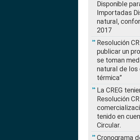
Disponible par
Importadas Di
natural, confo
2017
Resolución CR
publicar un pr
se toman medi
natural de los
térmica”
La CREG tenien
Resolución CR
comercializaci
tenido en cuen
Circular.
Cronograma de