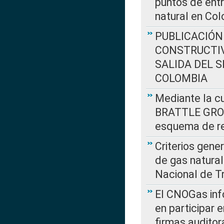
puntos de entr
natural en Co
PUBLICACIÓN
CONSTRUCTIV
SALIDA DEL 
COLOMBIA
Mediante la cu
BRATTLE GROUP
esquema de re
Criterios gene
de gas natura
Nacional de T
El CNOGas info
en participar 
firmas auditor