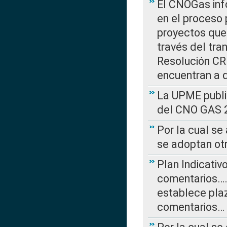
El CNOGas info
en el proceso 
proyectos que 
través del tra
Resolución CRE
encuentran a 
La UPME public
del CNO GAS 2
Por la cual se
se adoptan ot
Plan Indicativ
comentarios….
establece plaz
comentarios…