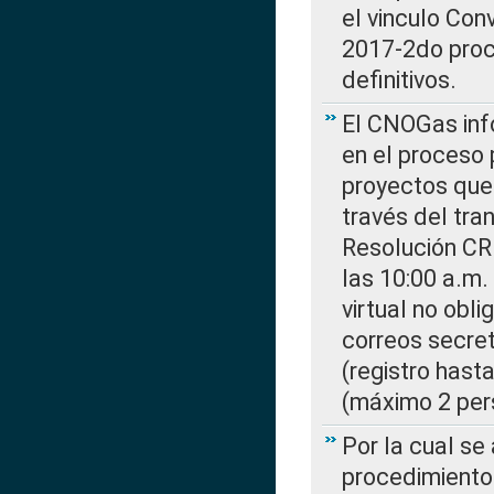
el vinculo Co
2017-2do proce
definitivos.
El CNOGas info
en el proceso 
proyectos que 
través del tra
Resolución CR
las 10:00 a.m.
virtual no obl
correos secre
(registro hast
(máximo 2 per
Por la cual s
procedimiento