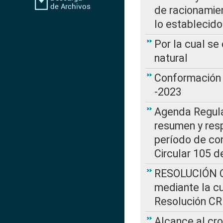
de racionamie
lo establecid
Por la cual s
natural
Conformación 
-2023
Agenda Regulat
resumen y resp
período de co
Circular 105 d
RESOLUCIÓN CR
mediante la cu
Resolución C
Alcance al cr