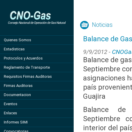
Noticias
Balance de Gas
Quienes Somos
Estadisticas
9/9/2012 -
CNOGa
Balance de gas
Protocolos y Acuerdos
Septiembre cor
Reglamento de Transporte
asignaciones ha
Requisitos Firmas Auditoras
país provenien
Firmas Auditoras
Guajira
Documentacion
Eventos
Balance de
Enlaces
Septiembre co
Informes SIMI
interior del pa
Convocatorias