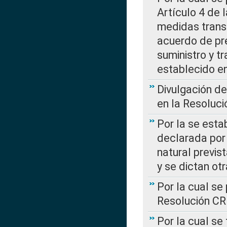
Artículo 4 de
medidas transi
acuerdo de pre
suministro y t
establecido e
Divulgación d
en la Resoluc
Por la se esta
declarada por 
natural previs
y se dictan ot
Por la cual se
Resolución C
Por la cual se