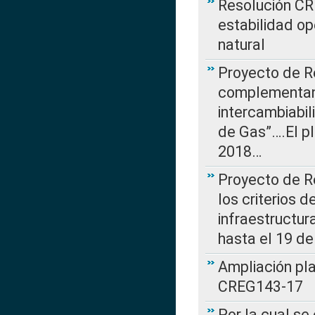
Resolución CR
estabilidad op
natural
Proyecto de R
complementan 
intercambiabi
de Gas”….El p
2018…
Proyecto de R
los criterios d
infraestructur
hasta el 19 de
Ampliación pl
CREG143-17
Por la cual se