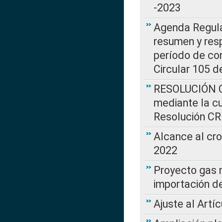
-2023
Agenda Regulat
resumen y resp
período de co
Circular 105 d
RESOLUCIÓN CR
mediante la cu
Resolución C
Alcance al cr
2022
Proyecto gas n
importación d
Ajuste al Artí