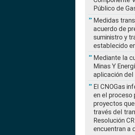
Público de Ga
Medidas transi
acuerdo de pre
suministro y t
establecido e
Mediante la cu
Minas Y Energ
aplicación del
El CNOGas info
en el proceso 
proyectos que 
través del tra
Resolución CRE
encuentran a 