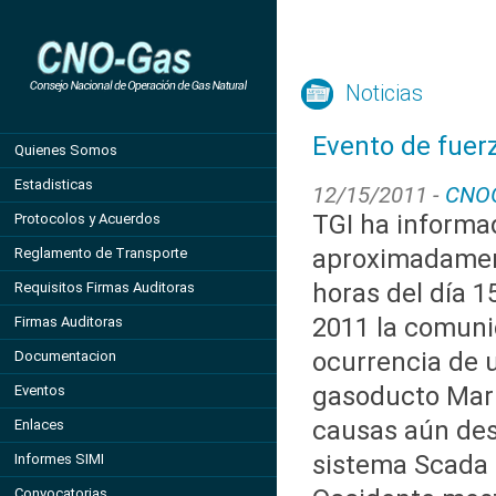
Noticias
Evento de fuer
Quienes Somos
Estadisticas
12/15/2011 -
CNO
TGI ha informa
Protocolos y Acuerdos
aproximadament
Reglamento de Transporte
horas del día 1
Requisitos Firmas Auditoras
2011 la comuni
Firmas Auditoras
ocurrencia de u
Documentacion
gasoducto Mariq
Eventos
causas aún des
Enlaces
sistema Scada
Informes SIMI
Convocatorias