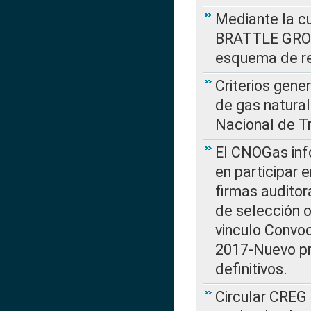
Mediante la cu
BRATTLE GROUP
esquema de re
Criterios gene
de gas natura
Nacional de T
El CNOGas info
en participar 
firmas auditor
de selección o
vinculo Convo
2017-Nuevo pr
definitivos.
Circular CREG 