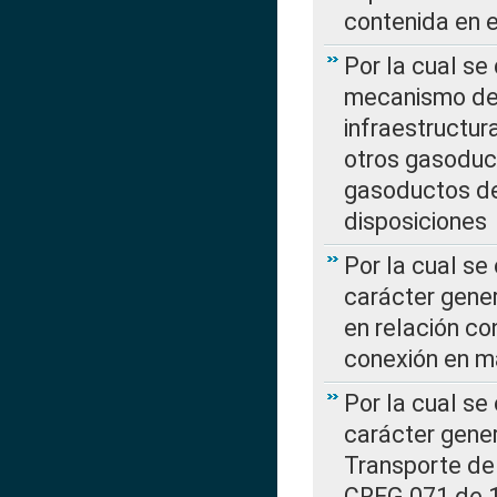
contenida en e
Por la cual se
mecanismo de 
infraestructur
otros gasoduc
gasoductos de
disposiciones
Por la cual se
carácter gener
en relación co
conexión en ma
Por la cual se
carácter gener
Transporte de
CREG 071 de 1