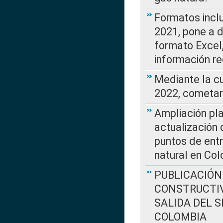
Formatos incl
2021, pone a d
formato Excel,
información re
Mediante la c
2022, cometar
Ampliación pla
actualización 
puntos de entr
natural en Co
PUBLICACIÓN
CONSTRUCTIV
SALIDA DEL 
COLOMBIA