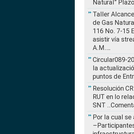
Natural” Plaz
Taller Alcance
de Gas Natural
116 No. 7-15 E
asistir vía st
A.M.…
Circular089-20
la actualizaci
puntos de Ent
Resolución CR
RUT en lo rel
SNT ..Comenta
Por la cual se
–Participantes
infraestructur