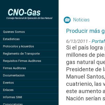
Noticias
Producir más g
Quienes Somos
Estadisticas
6/13/2011 -
Portaf
Si el país logra
Protocolos y Acuerdos
millones de pie
Reglamento de Transporte
gas natural que
Requisitos Firmas Auditoras
Presidente de l
Firmas Auditoras
Manuel Santos, a
Documentacion
cuatrienio, las 
Eventos
este aumento a 
Enlaces
Nación serían s
Informes SIMI
Convocatorias