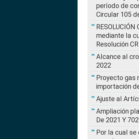
período de co
Circular 105 d
RESOLUCIÓN CR
mediante la cu
Resolución C
Alcance al cr
2022
Proyecto gas n
importación d
Ajuste al Artí
Ampliación pl
De 2021 Y 702
Por la cual se