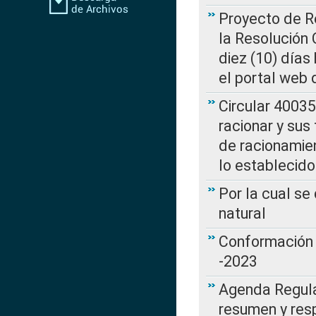
Proyecto de Re
la Resolución
diez (10) días 
el portal web 
Circular 4003
racionar y sus
de racionamie
lo establecid
Por la cual s
natural
Conformación 
-2023
Agenda Regulat
resumen y resp