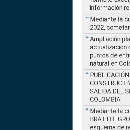
información re
Mediante la c
2022, cometar
Ampliación pla
actualización 
puntos de entr
natural en Co
PUBLICACIÓN
CONSTRUCTIV
SALIDA DEL 
COLOMBIA
Mediante la cu
BRATTLE GROUP
esquema de re