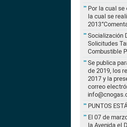
Por la cual se
la cual se rea
2013”Comentar
Socialización 
Solicitudes Ta
Combustible Po
Se publica par
de 2019, los r
2017 y la pres
correo electr
info@cnogas.
PUNTOS EST
El 07 de marzo
la Avenida el 