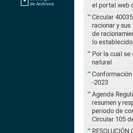
el portal web 
Circular 4003
racionar y sus
de racionamie
lo establecid
Por la cual s
natural
Conformación 
-2023
Agenda Regulat
resumen y resp
período de co
Circular 105 d
RESOLUCIÓN CR