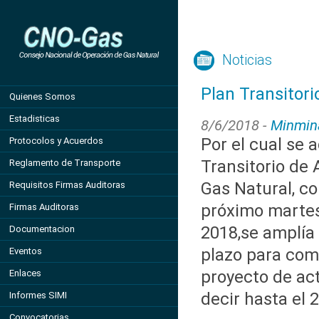
Noticias
Plan Transitor
Quienes Somos
Estadisticas
8/6/2018 -
Minmin
Por el cual se 
Protocolos y Acuerdos
Transitorio de
Reglamento de Transporte
Gas Natural, co
Requisitos Firmas Auditoras
próximo martes
Firmas Auditoras
2018,se amplía
Documentacion
plazo para com
Eventos
proyecto de act
Enlaces
decir hasta el 
Informes SIMI
Convocatorias