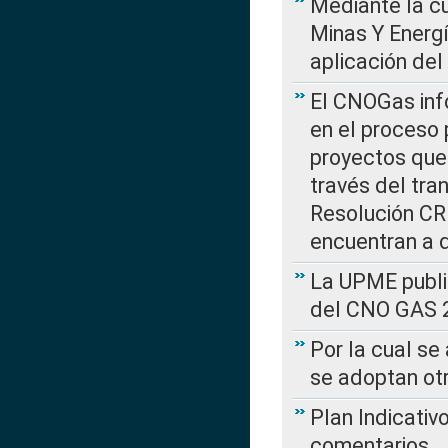
Mediante la cu
Minas Y Energ
aplicación del
El CNOGas info
en el proceso 
proyectos que 
través del tra
Resolución CRE
encuentran a 
La UPME public
del CNO GAS 2
Por la cual se
se adoptan ot
Plan Indicativ
comentarios….