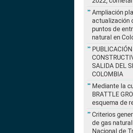
2022, cometar
Ampliación pla
actualización 
puntos de entr
natural en Co
PUBLICACIÓN
CONSTRUCTIV
SALIDA DEL 
COLOMBIA
Mediante la cu
BRATTLE GROUP
esquema de re
Criterios gene
de gas natura
Nacional de T