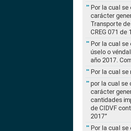
Por la cual se
carácter gener
Transporte de
CREG 071 de 1
Por la cual se
úselo o véndal
año 2017. Com
Por la cual s
por la cual se
carácter genera
cantidades imp
de CIDVF conte
2017”
Por la cual se