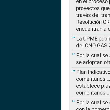
en el proceso 
proyectos que 
través del tra
Resolución CRE
encuentran a 
La UPME public
del CNO GAS 2
Por la cual se
se adoptan ot
Plan Indicativ
comentarios….
establece plaz
comentarios…
Por la cual se
con la comerci