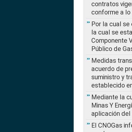
contratos vige
conforme a lo
Por la cual se
la cual se est
Componente Var
Público de Ga
Medidas transi
acuerdo de pre
suministro y t
establecido e
Mediante la cu
Minas Y Energ
aplicación del
El CNOGas info