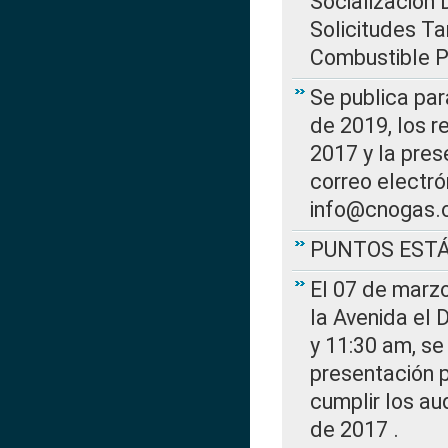
Socialización 
Solicitudes Ta
Combustible Po
Se publica par
de 2019, los r
2017 y la pres
correo electr
info@cnogas.
PUNTOS EST
El 07 de marzo
la Avenida el 
y 11:30 am, se 
presentación p
cumplir los au
de 2017 .