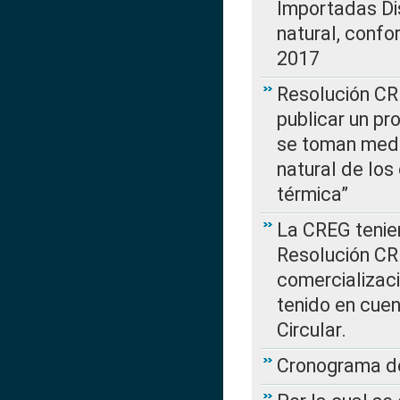
Importadas Di
natural, confo
2017
Resolución CR
publicar un pr
se toman medi
natural de los
térmica”
La CREG tenien
Resolución CR
comercializaci
tenido en cuen
Circular.
Cronograma de