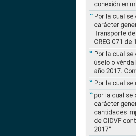
conexión en ma
Por la cual se
carácter gener
Transporte de
CREG 071 de 1
Por la cual se
úselo o véndal
año 2017. Com
Por la cual s
por la cual se
carácter genera
cantidades imp
de CIDVF conte
2017”