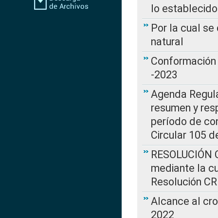
lo establecid
Por la cual s
natural
Conformación 
-2023
Agenda Regulat
resumen y resp
período de co
Circular 105 d
RESOLUCIÓN CR
mediante la cu
Resolución C
Alcance al cr
2022