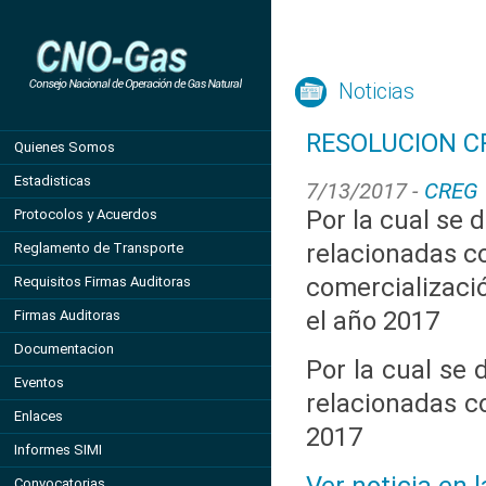
Noticias
RESOLUCION CR
Quienes Somos
Estadisticas
7/13/2017 -
CREG
Por la cual se 
Protocolos y Acuerdos
relacionadas co
Reglamento de Transporte
comercializaci
Requisitos Firmas Auditoras
el año 2017
Firmas Auditoras
Documentacion
Por la cual se 
Eventos
relacionadas c
Enlaces
2017
Informes SIMI
Convocatorias