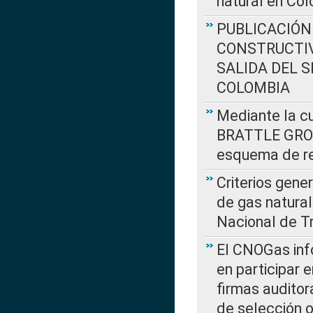
natural en Co
PUBLICACIÓN
CONSTRUCTIV
SALIDA DEL 
COLOMBIA
Mediante la cu
BRATTLE GROUP
esquema de re
Criterios gene
de gas natura
Nacional de T
El CNOGas info
en participar 
firmas auditor
de selección o