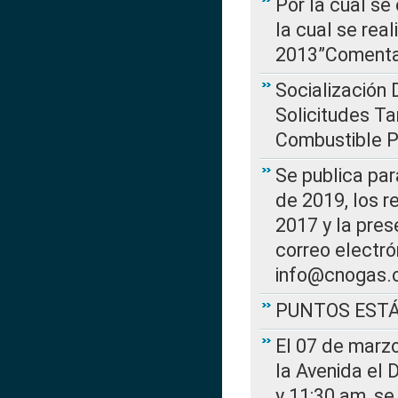
Por la cual se
la cual se rea
2013”Comentar
Socialización 
Solicitudes Ta
Combustible Po
Se publica par
de 2019, los r
2017 y la pres
correo electr
info@cnogas.
PUNTOS EST
El 07 de marzo
la Avenida el 
y 11:30 am, se 