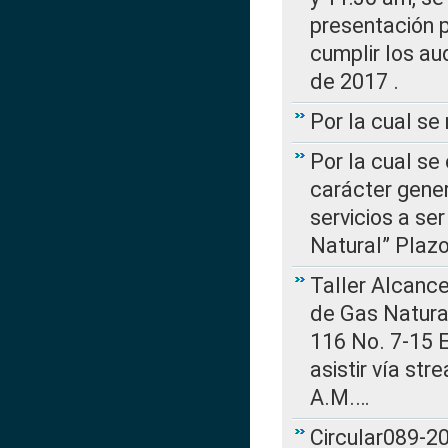
presentación p
cumplir los au
de 2017 .
Por la cual s
Por la cual se
carácter gener
servicios a se
Natural” Plaz
Taller Alcance
de Gas Natural
116 No. 7-15 E
asistir vía st
A.M.…
Circular089-20