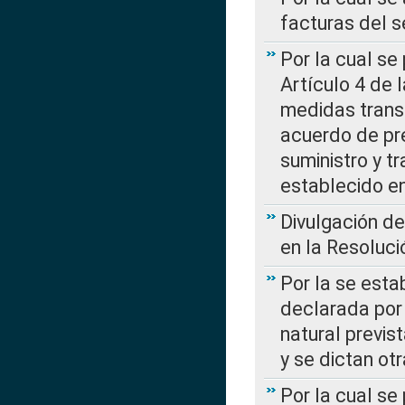
facturas del s
Por la cual se
Artículo 4 de
medidas transi
acuerdo de pre
suministro y t
establecido e
Divulgación d
en la Resoluc
Por la se esta
declarada por 
natural previs
y se dictan ot
Por la cual se