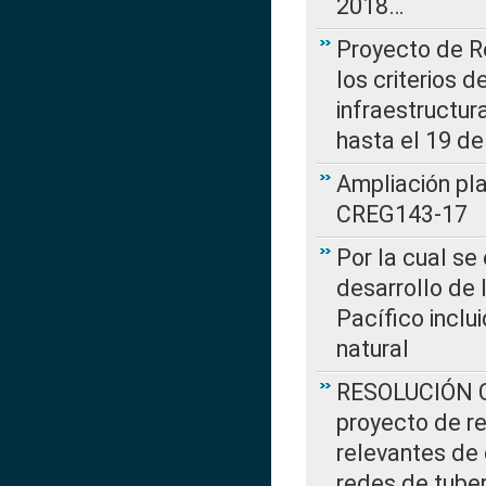
2018…
Proyecto de R
los criterios d
infraestructur
hasta el 19 de
Ampliación pl
CREG143-17
Por la cual se
desarrollo de 
Pacífico inclu
natural
RESOLUCIÓN CR
proyecto de re
relevantes de 
redes de tuber