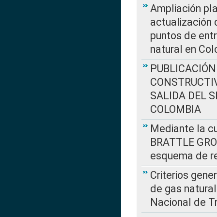
Ampliación pla
actualización 
puntos de entr
natural en Co
PUBLICACIÓN
CONSTRUCTIV
SALIDA DEL 
COLOMBIA
Mediante la cu
BRATTLE GROUP
esquema de re
Criterios gene
de gas natura
Nacional de T