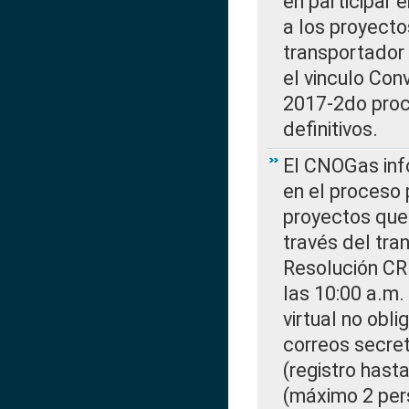
en participar 
a los proyecto
transportador
el vinculo Co
2017-2do proce
definitivos.
El CNOGas info
en el proceso 
proyectos que 
través del tra
Resolución CR
las 10:00 a.m.
virtual no obl
correos secre
(registro hast
(máximo 2 per