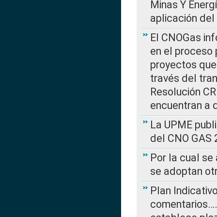
Minas Y Energ
aplicación del
El CNOGas info
en el proceso 
proyectos que 
través del tra
Resolución CRE
encuentran a 
La UPME public
del CNO GAS 2
Por la cual se
se adoptan ot
Plan Indicativ
comentarios….