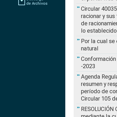
Circular 4003
racionar y sus
de racionamie
lo establecid
Por la cual s
natural
Conformación 
-2023
Agenda Regulat
resumen y resp
período de co
Circular 105 d
RESOLUCIÓN CR
mediante la cu