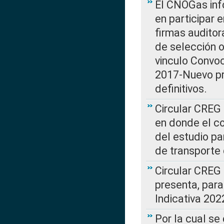
El CNOGas info
en participar 
firmas auditor
de selección o
vinculo Convo
2017-Nuevo pr
definitivos.
Circular CREG 
en donde el co
del estudio p
de transporte 
Circular CREG
presenta, para
Indicativa 202
Por la cual se