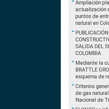
Ampliación pla
actualización 
puntos de entr
natural en Co
PUBLICACIÓN
CONSTRUCTIV
SALIDA DEL 
COLOMBIA
Mediante la cu
BRATTLE GROUP
esquema de re
Criterios gene
de gas natura
Nacional de T