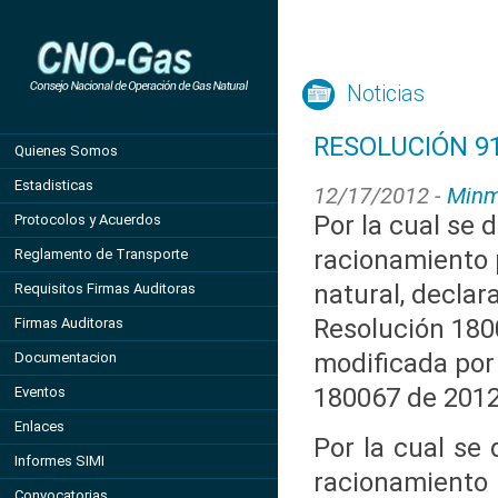
Noticias
RESOLUCIÓN 91
Quienes Somos
Estadisticas
12/17/2012 -
Minm
Por la cual se d
Protocolos y Acuerdos
racionamiento
Reglamento de Transporte
natural, decla
Requisitos Firmas Auditoras
Resolución 180
Firmas Auditoras
modificada por
Documentacion
180067 de 201
Eventos
Enlaces
Por la cual se 
Informes SIMI
racionamient
Convocatorias