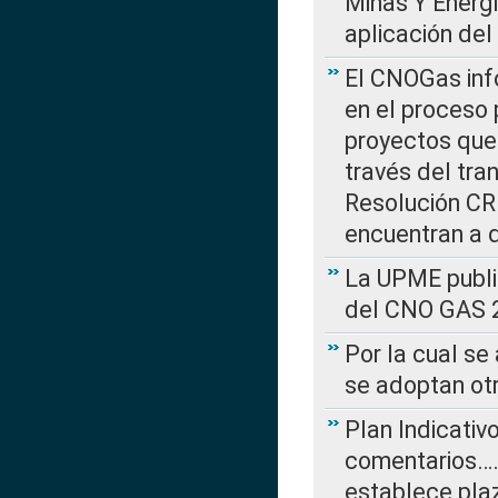
Minas Y Energ
aplicación del
El CNOGas info
en el proceso 
proyectos que 
través del tra
Resolución CRE
encuentran a 
La UPME public
del CNO GAS 2
Por la cual se
se adoptan ot
Plan Indicativ
comentarios….
establece plaz