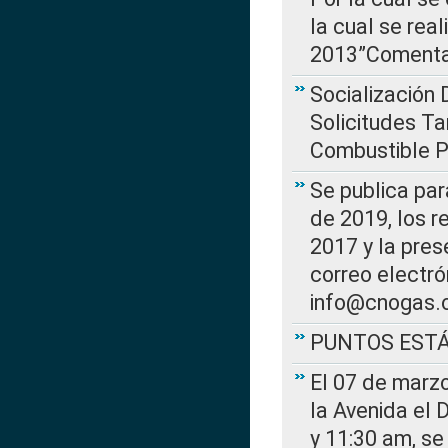
la cual se rea
2013”Comentar
Socialización 
Solicitudes Ta
Combustible Po
Se publica par
de 2019, los r
2017 y la pres
correo electr
info@cnogas.
PUNTOS EST
El 07 de marzo
la Avenida el 
y 11:30 am, se 