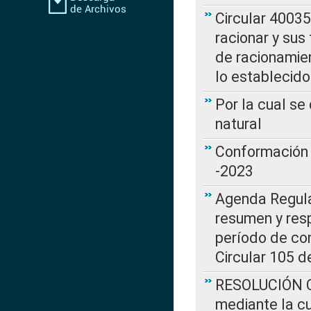
Circular 4003
racionar y sus
de racionamie
lo establecid
Por la cual s
natural
Conformación 
-2023
Agenda Regulat
resumen y resp
período de co
Circular 105 d
RESOLUCIÓN CR
mediante la cu