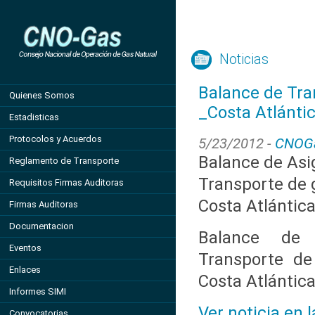
Noticias
Balance de Tra
Quienes Somos
_Costa Atlánti
Estadisticas
Protocolos y Acuerdos
5/23/2012 -
CNOG
Balance de Asi
Reglamento de Transporte
Transporte de g
Requisitos Firmas Auditoras
Costa Atlántic
Firmas Auditoras
Documentacion
Balance de 
Eventos
Transporte de
Enlaces
Costa Atlántic
Informes SIMI
Ver noticia en 
Convocatorias