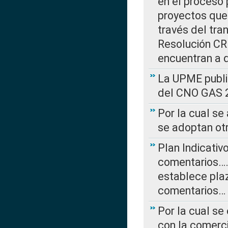
en el proceso 
proyectos que 
través del tra
Resolución CRE
encuentran a 
La UPME public
del CNO GAS 2
Por la cual se
se adoptan ot
Plan Indicativ
comentarios….
establece plaz
comentarios…
Por la cual se
con la comerci