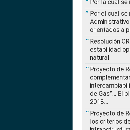
Por la cual se
Por el cual se
Administrativo
orientados a p
Resolución CR
estabilidad op
natural
Proyecto de R
complementan 
intercambiabi
de Gas”….El p
2018…
Proyecto de R
los criterios d
infraestructur