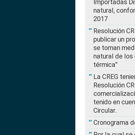
Importadas Di
natural, confo
2017
Resolución CR
publicar un pr
se toman medi
natural de los
térmica”
La CREG tenien
Resolución CR
comercializaci
tenido en cuen
Circular.
Cronograma de
Por la cual se