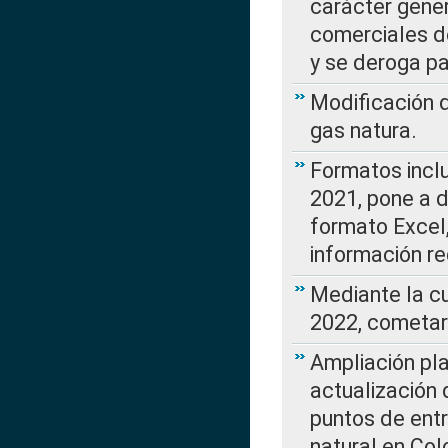
carácter gener
comerciales d
y se deroga p
Modificación 
gas natura.
Formatos incl
2021, pone a d
formato Excel,
información re
Mediante la c
2022, cometar
Ampliación pla
actualización 
puntos de entr
natural en Co