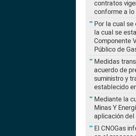
contratos vige
conforme a lo
Por la cual se
la cual se est
Componente Var
Público de Ga
Medidas transi
acuerdo de pre
suministro y t
establecido e
Mediante la cu
Minas Y Energ
aplicación del
El CNOGas info