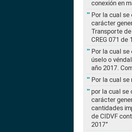
conexión en ma
Por la cual se
carácter gener
Transporte de
CREG 071 de 1
Por la cual se
úselo o véndal
año 2017. Com
Por la cual s
por la cual se
carácter genera
cantidades imp
de CIDVF conte
2017”