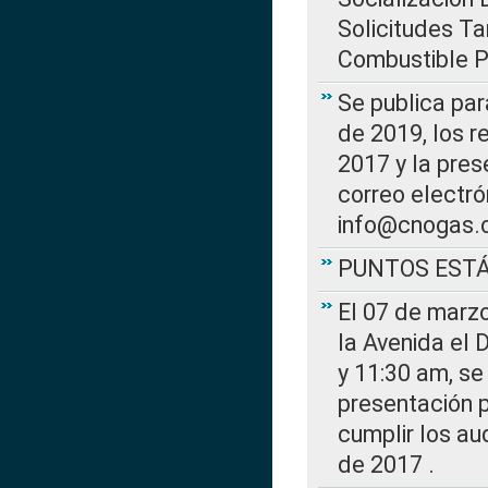
Solicitudes Ta
Combustible Po
Se publica par
de 2019, los r
2017 y la pres
correo electr
info@cnogas.
PUNTOS EST
El 07 de marzo
la Avenida el 
y 11:30 am, se 
presentación p
cumplir los au
de 2017 .