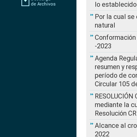
lo establecid
Por la cual s
natural
Conformación 
-2023
Agenda Regulat
resumen y resp
período de co
Circular 105 d
RESOLUCIÓN CR
mediante la cu
Resolución C
Alcance al cr
2022