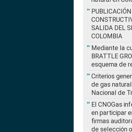
PUBLICACIÓN
CONSTRUCTIV
SALIDA DEL 
COLOMBIA
Mediante la cu
BRATTLE GROUP
esquema de re
Criterios gene
de gas natura
Nacional de T
El CNOGas info
en participar 
firmas auditor
de selección o