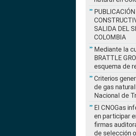
PUBLICACIÓN
CONSTRUCTIV
SALIDA DEL 
COLOMBIA
Mediante la cu
BRATTLE GROUP
esquema de re
Criterios gene
de gas natura
Nacional de T
El CNOGas info
en participar 
firmas auditor
de selección o