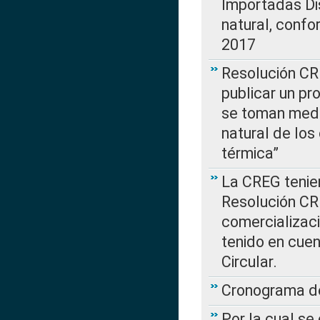
Importadas Di
natural, confo
2017
Resolución CR
publicar un pr
se toman medi
natural de los
térmica”
La CREG tenien
Resolución CR
comercializaci
tenido en cuen
Circular.
Cronograma de
Por la cual se