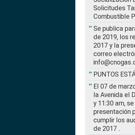
Solicitudes Ta
Combustible Po
Se publica par
de 2019, los r
2017 y la pres
correo electr
info@cnogas.
PUNTOS EST
El 07 de marzo
la Avenida el 
y 11:30 am, se 
presentación p
cumplir los au
de 2017 .