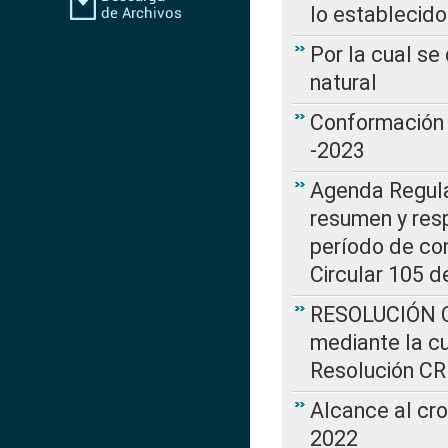
lo establecid
Por la cual s
natural
Conformación 
-2023
Agenda Regulat
resumen y resp
período de co
Circular 105 d
RESOLUCIÓN CR
mediante la cu
Resolución C
Alcance al cr
2022