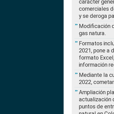
carácter gener
comerciales d
y se deroga p
Modificación 
gas natura.
Formatos incl
2021, pone a d
formato Excel,
información re
Mediante la c
2022, cometar
Ampliación pla
actualización 
puntos de entr
natural en Co