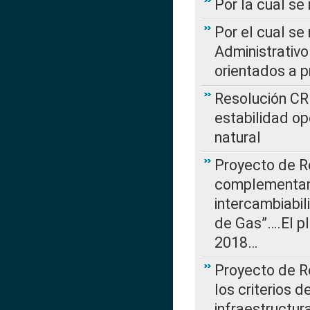
Por la cual se
Por el cual se
Administrativo
orientados a p
Resolución CR
estabilidad op
natural
Proyecto de R
complementan 
intercambiabi
de Gas”….El p
2018…
Proyecto de R
los criterios d
infraestructur