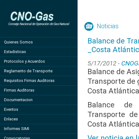
Noticias
Balance de Tra
Quienes Somos
_Costa Atlánti
Estadisticas
Protocolos y Acuerdos
5/17/2012 -
CNOG
Balance de Asi
Reglamento de Transporte
Transporte de g
Requisitos Firmas Auditoras
Costa Atlántic
Firmas Auditoras
Documentacion
Balance de 
Eventos
Transporte de
Enlaces
Costa Atlántic
Informes SIMI
Ver noticia en 
Convocatorias