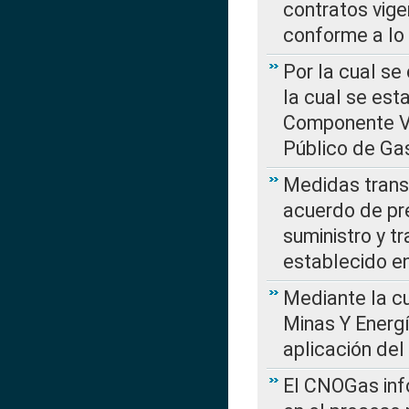
contratos vige
conforme a lo
Por la cual se
la cual se est
Componente Var
Público de Ga
Medidas transi
acuerdo de pre
suministro y t
establecido e
Mediante la cu
Minas Y Energ
aplicación del
El CNOGas info