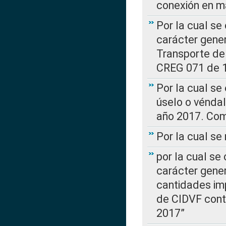
conexión en ma
Por la cual se
carácter gener
Transporte de
CREG 071 de 1
Por la cual se
úselo o véndal
año 2017. Com
Por la cual s
por la cual se
carácter genera
cantidades imp
de CIDVF conte
2017”