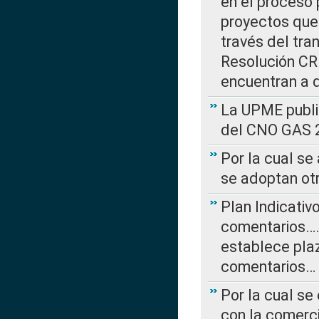
en el proceso 
proyectos que 
través del tra
Resolución CRE
encuentran a 
La UPME public
del CNO GAS 2
Por la cual se
se adoptan ot
Plan Indicativ
comentarios….
establece plaz
comentarios…
Por la cual se
con la comerci