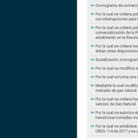
Cronograma de comercial
Por la cual se ordena pu
con interrupciones para
Por la cual se ordena p
comercialización de la P
establecido en la Resol
Por la cual se ordena h
dictan otras disposicion
Socialización cronogram
Por la cual se modifica 
Por la cual se toma una 
Mediante la cual modific
mercado de gas natural.
Por la cual se ordena ha
servicio de Gas Natural.
Por la cual se autoriza 
transitorias tomadas m
Por la cual se establece
CREG 114 de 2017 y se d