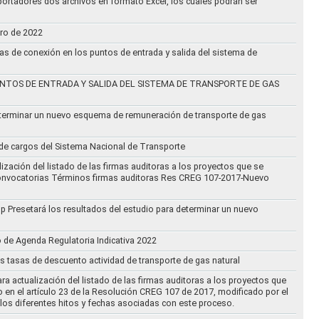
ortadores dos archivos en formato Excel, los cuales podrán ser
ero de 2022
vas de conexión en los puntos de entrada y salida del sistema de
NTOS DE ENTRADA Y SALIDA DEL SISTEMA DE TRANSPORTE DE GAS
eterminar un nuevo esquema de remuneración de transporte de gas
l de cargos del Sistema Nacional de Transporte
ización del listado de las firmas auditoras a los proyectos que se
lo Convocatorias Términos firmas auditoras Res CREG 107-2017-Nuevo
oup Presetará los resultados del estudio para determinar un nuevo
o de Agenda Regulatoria Indicativa 2022
s tasas de descuento actividad de transporte de gas natural
ra actualización del listado de las firmas auditoras a los proyectos que
to en el artículo 23 de la Resolución CREG 107 de 2017, modificado por el
los diferentes hitos y fechas asociadas con este proceso.