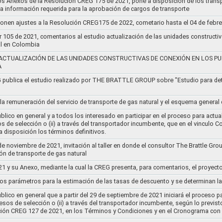
os Anexos de la Resolución CREG 175 de 2021, pone a disposición de los transp
 la información requerida para la aprobación de cargos de transporte
ponen ajustes a la Resolución CREG175 de 2022, cometario hasta el 04 de febr
r 105 de 2021, comentarios al estudio actualización de las unidades constructi
al en Colombia
ACTUALIZACIÓN DE LAS UNIDADES CONSTRUCTIVAS DE CONEXIÓN EN LOS PU
A
G publica el estudio realizado por THE BRATTLE GROUP sobre "Estudio para d
 la remuneración del servicio de transporte de gas natural y el esquema genera
lico en general y a todos los interesado en participar en el proceso para actual
sos de selección o (ii) a través del transportador incumbente, que en el vincu
 disposición los términos definitivos.
de noviembre de 2021, invitación al taller en donde el consultor The Brattle Gr
n de transporte de gas natural
21 y su Anexo, mediante la cual la CREG presenta, para comentarios, el proyect
nos parámetros para la estimación de las tasas de descuento y se determinan la
lico en general que a partir del 29 de septiembre de 2021 iniciará el proceso pa
cesos de selección o (ii) a través del transportador incumbente, según lo previs
ución CREG 127 de 2021, en los Términos y Condiciones y en el Cronograma con 