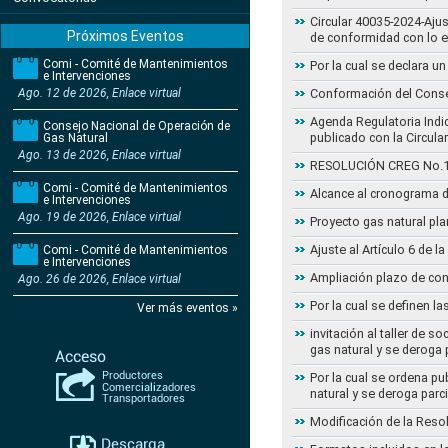
Circular 40035-2024-Aju
Próximos Eventos
de conformidad con lo 
Comi - Comité de Mantenimientos
Por la cual se declara 
e Intervenciones
Ago. 12 de 2026, Enlace virtual
Conformación del Conse
Agenda Regulatoria Indic
Consejo Nacional de Operación de
publicado con la Circula
Gas Natural
Ago. 13 de 2026, Enlace virtual
RESOLUCIÓN CREG No.102 
Comi - Comité de Mantenimientos
Alcance al cronograma d
e Intervenciones
Ago. 19 de 2026, Enlace virtual
Proyecto gas natural pla
Ajuste al Artículo 6 de 
Comi - Comité de Mantenimientos
e Intervenciones
Ampliación plazo de con
Ago. 26 de 2026, Enlace virtual
Por la cual se definen la
Ver más eventos »
invitación al taller de 
gas natural y se deroga
Por la cual se ordena pu
natural y se deroga par
Modificación de la Reso