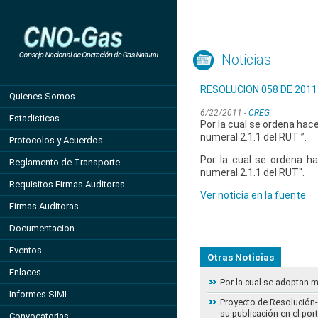
Noticias
RESOLUCION 058 DE 2011
Quienes Somos
6/22/2011 -
CREG
Estadisticas
Por la cual se ordena hace
numeral 2.1.1 del RUT ”.
Protocolos y Acuerdos
Por la cual se ordena ha
Reglamento de Transporte
numeral 2.1.1 del RUT".
Requisitos Firmas Auditoras
Ver noticia en la fuente
Firmas Auditoras
Documentacion
Eventos
Otras Noticias
Enlaces
Por la cual se adoptan 
Informes SIMI
Proyecto de Resolución- 
su publicación en el por
Convocatorias