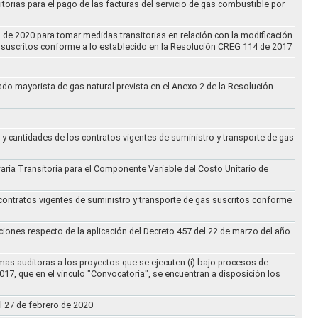
torias para el pago de las facturas del servicio de gas combustible por
2 de 2020 para tomar medidas transitorias en relación con la modificación
s suscritos conforme a lo establecido en la Resolución CREG 114 de 2017
cado mayorista de gas natural prevista en el Anexo 2 de la Resolución
 y cantidades de los contratos vigentes de suministro y transporte de gas
ifaria Transitoria para el Componente Variable del Costo Unitario de
 contratos vigentes de suministro y transporte de gas suscritos conforme
ciones respecto de la aplicación del Decreto 457 del 22 de marzo del año
rmas auditoras a los proyectos que se ejecuten (i) bajo procesos de
017, que en el vinculo "Convocatoria", se encuentran a disposición los
l 27 de febrero de 2020