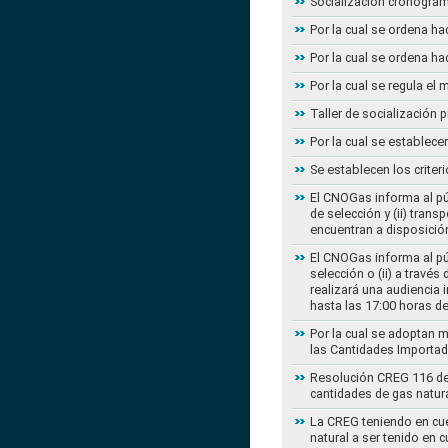
Socialización cronogram
Por la cual se ordena ha
Por la cual se ordena ha
Por la cual se regula e
Taller de socialización
Por la cual se establec
Se establecen los criter
El CNOGas informa al púb
de selección y (ii) tra
encuentran a disposición
El CNOGas informa al púb
selección o (ii) a travé
realizará una audiencia 
hasta las 17:00 horas d
Por la cual se adoptan 
las Cantidades Importad
Resolución CREG 116 de 2
cantidades de gas natur
La CREG teniendo en cue
natural a ser tenido en c