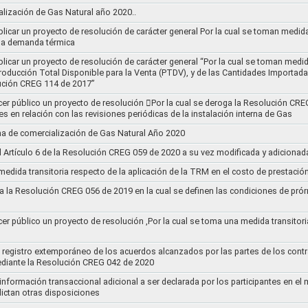
ización de Gas Natural año 2020..
blicar un proyecto de resolución de carácter general Por la cual se toman medid
 la demanda térmica
ublicar un proyecto de resolución de carácter general “Por la cual se toman me
roducción Total Disponible para la Venta (PTDV), y de las Cantidades Importada
ución CREG 114 de 2017”
acer público un proyecto de resolución 􀂴Por la cual se deroga la Resolución C
es en relación con las revisiones periódicas de la instalación interna de Gas
a de comercialización de Gas Natural Año 2020
el Artículo 6 de la Resolución CREG 059 de 2020 a su vez modificada y adiciona
medida transitoria respecto de la aplicación de la TRM en el costo de prestació
a la Resolución CREG 056 de 2019 en la cual se definen las condiciones de prórr
cer público un proyecto de resolución ,Por la cual se toma una medida transitori
el registro extemporáneo de los acuerdos alcanzados por las partes de los cont
ediante la Resolución CREG 042 de 2020
 información transaccional adicional a ser declarada por los participantes en el
ictan otras disposiciones