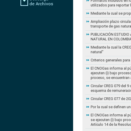
Formatos incluidos en l
utilizados para reportar
Mediante la cual se pro
Ampliación plazo circula
transporte de gas natur
PUBLICACIÓN ESTUDIO 
NATURAL EN COLOMBI
Mediante la cual la CRE
natural"
Criterios generales para
El CNOGas informa al púb
ejecuten (i) bajo proce
proceso, se encuentran a
Circular CREG 079 del 9 
esquema de remuneració
Circular CREG 077 de 20
Por la cual se definen u
El CNOGas informa al púb
se ejecuten (i) bajo pro
Artículo 14 de la Resol