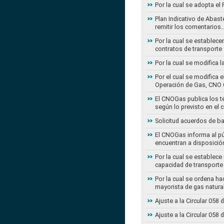
Por la cual se adopta e
Plan Indicativo de Abast
remitir los comentarios
Por la cual se establece
contratos de transporte 
Por la cual se modifica 
Por el cual se modifica 
Operación de Gas, CNO 
El CNOGas publica los té
según lo previsto en el 
Solicitud acuerdos de b
El CNOGas informa al púb
encuentran a disposició
Por la cual se establec
capacidad de transporte
Por la cual se ordena ha
mayorista de gas natura
Ajuste a la Circular 05
Ajuste a la Circular 05