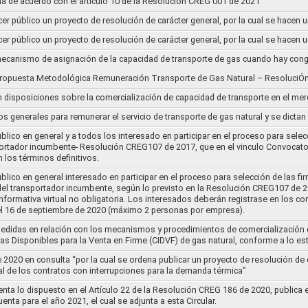
a de acuerdo con el artículo 10 de la Resolución CREG 001 de 2021
cer público un proyecto de resolución de carácter general, por la cual se hace
cer público un proyecto de resolución de carácter general, por la cual se hace
l mecanismo de asignación de la capacidad de transporte de gas cuando hay cong
 propuesta Metodológica Remuneración Transporte de Gas Natural – ResoluciÓ
en disposiciones sobre la comercialización de capacidad de transporte en el me
ios generales para remunerar el servicio de transporte de gas natural y se dicta
lico en general y a todos los interesado en participar en el proceso para selec
nsportador incumbente- Resolución CREG107 de 2017, que en el vinculo Convoca
 los términos definitivos.
lico en general interesado en participar en el proceso para selección de las fi
s del transportador incumbente, según lo previsto en la Resolución CREG107 de 20
informativa virtual no obligatoria. Los interesados deberán registrase en los 
el 16 de septiembre de 2020 (máximo 2 personas por empresa).
medidas en relación con los mecanismos y procedimientos de comercialización d
as Disponibles para la Venta en Firme (CIDVF) de gas natural, conforme a lo e
020 en consulta “por la cual se ordena publicar un proyecto de resolución de c
al de los contratos con interrupciones para la demanda térmica”
nta lo dispuesto en el Artículo 22 de la Resolución CREG 186 de 2020, publica
uenta para el año 2021, el cual se adjunta a esta Circular.