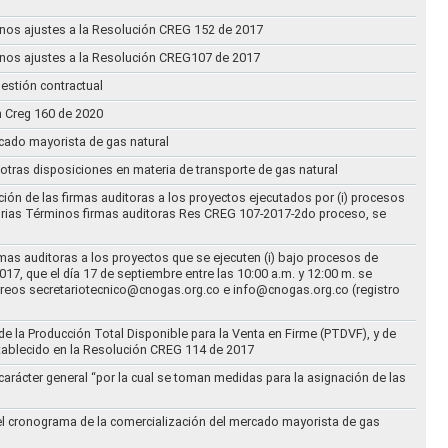
n unos ajustes a la Resolución CREG 152 de 2017
n unos ajustes a la Resolución CREG107 de 2017
estión contractual
n Creg 160 de 2020
rcado mayorista de gas natural
n otras disposiciones en materia de transporte de gas natural
ción de las firmas auditoras a los proyectos ejecutados por (i) procesos
torias Términos firmas auditoras Res CREG 107-2017-2do proceso, se
rmas auditoras a los proyectos que se ejecuten (i) bajo procesos de
17, que el día 17 de septiembre entre las 10:00 a.m. y 12:00 m. se
correos secretariotecnico@cnogas.org.co e info@cnogas.org.co (registro
e la Producción Total Disponible para la Venta en Firme (PTDVF), y de
stablecido en la Resolución CREG 114 de 2017
arácter general “por la cual se toman medidas para la asignación de las
 el cronograma de la comercialización del mercado mayorista de gas