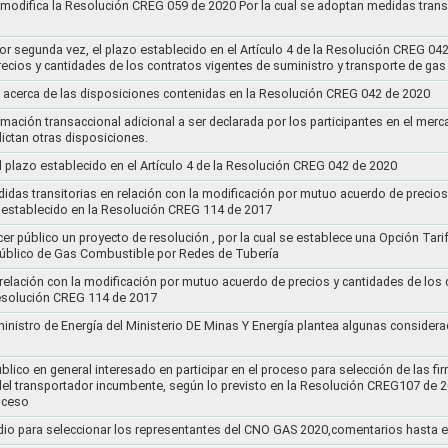
y modifica la Resolución CREG 059 de 2020 Por la cual se adoptan medidas transi
por segunda vez, el plazo establecido en el Artículo 4 de la Resolución CREG 04
ecios y cantidades de los contratos vigentes de suministro y transporte de ga
 acerca de las disposiciones contenidas en la Resolución CREG 042 de 2020
rmación transaccional adicional a ser declarada por los participantes en el mer
ictan otras disposiciones.
el plazo establecido en el Artículo 4 de la Resolución CREG 042 de 2020
idas transitorias en relación con la modificación por mutuo acuerdo de precios
 establecido en la Resolución CREG 114 de 2017
cer público un proyecto de resolución , por la cual se establece una Opción Tar
 Público de Gas Combustible por Redes de Tubería
 relación con la modificación por mutuo acuerdo de precios y cantidades de los
Resolución CREG 114 de 2017
ministro de Energía del Ministerio DE Minas Y Energía plantea algunas considera
lico en general interesado en participar en el proceso para selección de las fi
s del transportador incumbente, según lo previsto en la Resolución CREG107 de 2
oceso
dio para seleccionar los representantes del CNO GAS 2020,comentarios hasta e