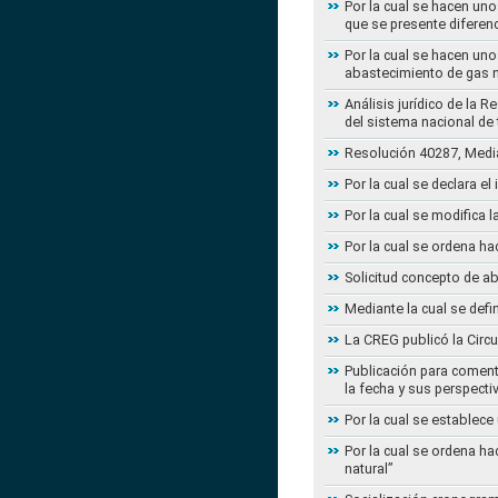
Por la cual se hacen uno
que se presente diferenc
Por la cual se hacen uno
abastecimiento de gas n
Análisis jurídico de la 
del sistema nacional de
Resolución 40287, Media
Por la cual se declara e
Por la cual se modifica
Por la cual se ordena ha
Solicitud concepto de a
Mediante la cual se defi
La CREG publicó la Circu
Publicación para coment
la fecha y sus perspecti
Por la cual se establece
Por la cual se ordena ha
natural”