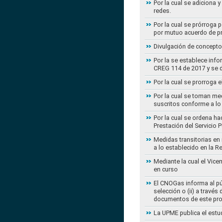
Por la cual se adiciona 
redes.
Por la cual se prórroga 
por mutuo acuerdo de pr
Divulgación de concepto
Por la se establece info
CREG 114 de 2017 y se d
Por la cual se prorroga 
Por la cual se toman med
suscritos conforme a lo
Por la cual se ordena ha
Prestación del Servicio
Medidas transitorias en
a lo establecido en la 
Mediante la cual el Vice
en curso
El CNOGas informa al púb
selección o (ii) a travé
documentos de este pr
La UPME publica el estu