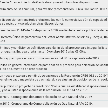
l Plan de Abastecimiento de Gas Natural y se adoptan otras disposiciones
ecimiento de Gas Natural , para revisión y comentarios….En la Circular No. 003
…
n disposiciones transitorias relacionadas con la comercialización de capacidad d
y su registro, y se adoptan otras disposiciones
la resolución 31 146 del 14 de junio de 2019, mediante la cual se publicó la decl
el Decreto Único Reglamentario del Sector Administrativo de Minas y Energía, 1
Gas.
rminos y condiciones definitivos para dar inicio al proceso para integrar la lis
cronograma. Entrega oferta hasta 10-octubre-2019 a las 03:00 p.m.
alance, plazo para enviar información antes del 30 de septiembre de 2019
lico en general interesado en participar en el proceso para selección de las fi
n los documentos de este proceso.
e un nuevo plazo para remitir observaciones a la Resolución CREG 082 de 2019 “
 en el mercado mayorista de gas natural, y se ajustan disposiciones de la reso
cer público un proyecto de resolución “Por la cual se establecen disposiciones
l, y se ajustan disposiciones de la resolución CREG 114 de 2017”
8 de 2019 - Cronograma de Comercialización de Gas Natural Año 2019
8 de 2019 - Cronograma de Comercialización de Gas Natural Año 2019..