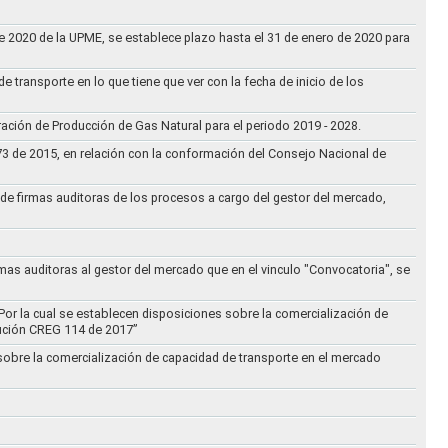
 de 2020 de la UPME, se establece plazo hasta el 31 de enero de 2020 para
e transporte en lo que tiene que ver con la fecha de inicio de los
aración de Producción de Gas Natural para el periodo 2019 - 2028.
073 de 2015, en relación con la conformación del Consejo Nacional de
ta de firmas auditoras de los procesos a cargo del gestor del mercado,
rmas auditoras al gestor del mercado que en el vinculo "Convocatoria", se
Por la cual se establecen disposiciones sobre la comercialización de
lución CREG 114 de 2017”
 sobre la comercialización de capacidad de transporte en el mercado