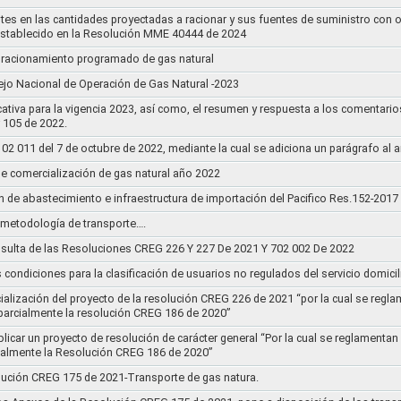
stes en las cantidades proyectadas a racionar y sus fuentes de suministro con 
establecido en la Resolución MME 40444 de 2024
un racionamiento programado de gas natural
jo Nacional de Operación de Gas Natural -2023
ativa para la vigencia 2023, así como, el resumen y respuesta a los comentario
r 105 de 2022.
011 del 7 de octubre de 2022, mediante la cual se adiciona un parágrafo al a
e comercialización de gas natural año 2022
n de abastecimiento e infraestructura de importación del Pacifico Res.152-2017
la metodología de transporte….
sulta de las Resoluciones CREG 226 Y 227 De 2021 Y 702 002 De 2022
s condiciones para la clasificación de usuarios no regulados del servicio domicil
socialización del proyecto de la resolución CREG 226 de 2021 “por la cual se r
 parcialmente la resolución CREG 186 de 2020”
blicar un proyecto de resolución de carácter general “Por la cual se reglament
cialmente la Resolución CREG 186 de 2020”
lución CREG 175 de 2021-Transporte de gas natura.