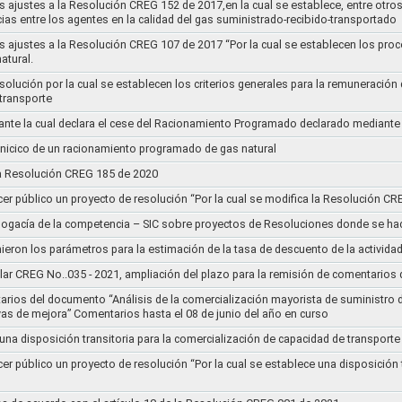
s ajustes a la Resolución CREG 152 de 2017,en la cual se establece, entre otros
ias entre los agentes en la calidad del gas suministrado-recibido-transportado
s ajustes a la Resolución CREG 107 de 2017 “Por la cual se establecen los pro
atural.
Resolución por la cual se establecen los criterios generales para la remuneración
 transporte
nte la cual declara el cese del Racionamiento Programado declarado mediante
l inicico de un racionamiento programado de gas natural
 la Resolución CREG 185 de 2020
cer público un proyecto de resolución “Por la cual se modifica la Resolución C
bogacía de la competencia – SIC sobre proyectos de Resoluciones donde se h
nieron los parámetros para la estimación de la tasa de descuento de la actividad
lar CREG No..035 - 2021, ampliación del plazo para la remisión de comentarios d
arios del documento “Análisis de la comercialización mayorista de suministro 
vas de mejora” Comentarios hasta el 08 de junio del año en curso
 una disposición transitoria para la comercialización de capacidad de transporte
cer público un proyecto de resolución “Por la cual se establece una disposición 