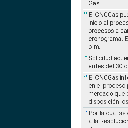
Gas.
El CNOGas publ
inicio al proce
procesos a car
cronograma. E
p.m.
Solicitud acue
antes del 30 
El CNOGas info
en el proceso 
mercado que en
disposición l
Por la cual se
a la Resolució