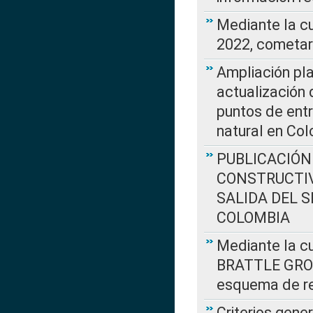
Mediante la c
2022, cometar
Ampliación pla
actualización 
puntos de entr
natural en Co
PUBLICACIÓN
CONSTRUCTIV
SALIDA DEL 
COLOMBIA
Mediante la cu
BRATTLE GROUP
esquema de re
Criterios gene