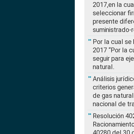
2017,en la cua
seleccionar fi
presente difer
suministrado-
Por la cual se
2017 “Por la 
seguir para ej
natural.
Análisis jurídi
criterios gene
de gas natura
nacional de tr
Resolución 402
Racionamient
40280 del 30 