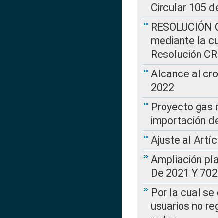
Circular 105 d
RESOLUCIÓN CR
mediante la cu
Resolución C
Alcance al cr
2022
Proyecto gas n
importación d
Ajuste al Artí
Ampliación pl
De 2021 Y 702
Por la cual se
usuarios no re