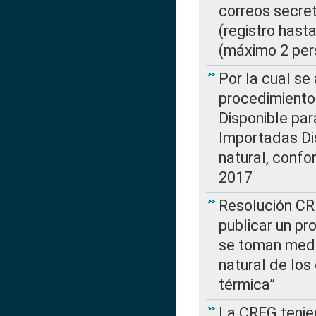
correos secre
(registro hast
(máximo 2 per
Por la cual s
procedimiento
Disponible par
Importadas Di
natural, confo
2017
Resolución CR
publicar un pr
se toman medi
natural de los
térmica”
La CREG tenien