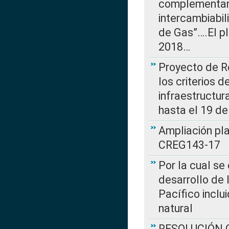
complementan 
intercambiabi
de Gas”….El p
2018…
Proyecto de R
los criterios d
infraestructur
hasta el 19 de
Ampliación pl
CREG143-17
Por la cual se
desarrollo de 
Pacífico inclu
natural
RESOLUCIÓN CR