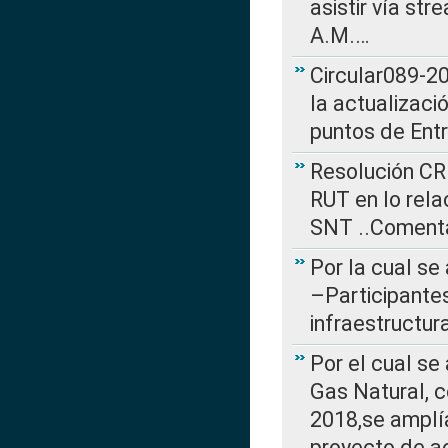
asistir vía st
A.M.…
Circular089-20
la actualizaci
puntos de Ent
Resolución CR
RUT en lo rel
SNT ..Comenta
Por la cual se
–Participantes
infraestructur
Por el cual se
Gas Natural, 
2018,se amplí
proyecto de ac