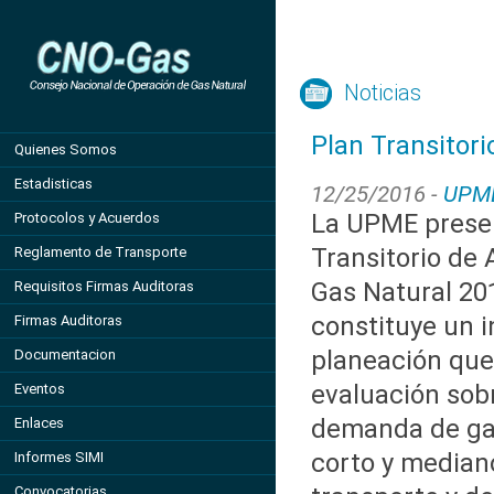
Noticias
Plan Transitor
Quienes Somos
Estadisticas
12/25/2016 -
UPM
La UPME presen
Protocolos y Acuerdos
Transitorio de
Reglamento de Transporte
Gas Natural 201
Requisitos Firmas Auditoras
constituye un 
Firmas Auditoras
planeación que
Documentacion
evaluación sobr
Eventos
demanda de gas
Enlaces
corto y mediano
Informes SIMI
Convocatorias