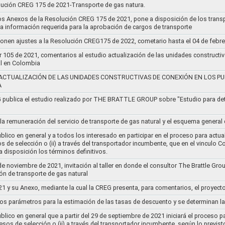
lución CREG 175 de 2021-Transporte de gas natura.
os Anexos de la Resolución CREG 175 de 2021, pone a disposición de los transp
 la información requerida para la aprobación de cargos de transporte
ponen ajustes a la Resolución CREG175 de 2022, cometario hasta el 04 de febr
r 105 de 2021, comentarios al estudio actualización de las unidades constructi
al en Colombia
ACTUALIZACIÓN DE LAS UNIDADES CONSTRUCTIVAS DE CONEXIÓN EN LOS PU
A
G publica el estudio realizado por THE BRATTLE GROUP sobre "Estudio para d
 la remuneración del servicio de transporte de gas natural y el esquema genera
lico en general y a todos los interesado en participar en el proceso para actual
sos de selección o (ii) a través del transportador incumbente, que en el vincu
 disposición los términos definitivos.
de noviembre de 2021, invitación al taller en donde el consultor The Brattle Gr
n de transporte de gas natural
21 y su Anexo, mediante la cual la CREG presenta, para comentarios, el proyect
nos parámetros para la estimación de las tasas de descuento y se determinan la
lico en general que a partir del 29 de septiembre de 2021 iniciará el proceso pa
cesos de selección o (ii) a través del transportador incumbente, según lo previs