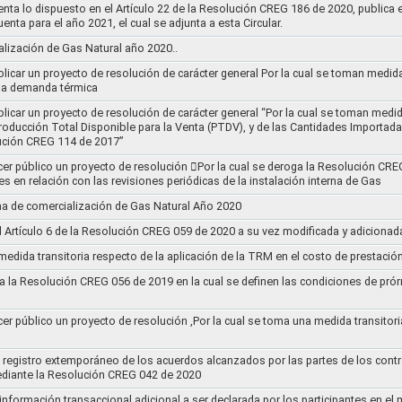
nta lo dispuesto en el Artículo 22 de la Resolución CREG 186 de 2020, publica
uenta para el año 2021, el cual se adjunta a esta Circular.
ización de Gas Natural año 2020..
blicar un proyecto de resolución de carácter general Por la cual se toman medid
 la demanda térmica
ublicar un proyecto de resolución de carácter general “Por la cual se toman me
roducción Total Disponible para la Venta (PTDV), y de las Cantidades Importada
ución CREG 114 de 2017”
acer público un proyecto de resolución 􀂴Por la cual se deroga la Resolución C
es en relación con las revisiones periódicas de la instalación interna de Gas
a de comercialización de Gas Natural Año 2020
el Artículo 6 de la Resolución CREG 059 de 2020 a su vez modificada y adiciona
medida transitoria respecto de la aplicación de la TRM en el costo de prestació
a la Resolución CREG 056 de 2019 en la cual se definen las condiciones de prórr
cer público un proyecto de resolución ,Por la cual se toma una medida transitori
el registro extemporáneo de los acuerdos alcanzados por las partes de los cont
ediante la Resolución CREG 042 de 2020
 información transaccional adicional a ser declarada por los participantes en el