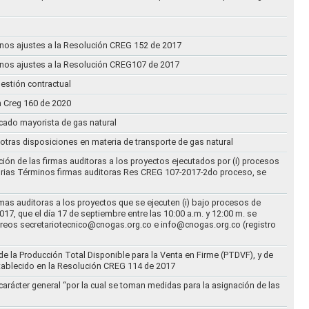
n unos ajustes a la Resolución CREG 152 de 2017
n unos ajustes a la Resolución CREG107 de 2017
estión contractual
n Creg 160 de 2020
rcado mayorista de gas natural
n otras disposiciones en materia de transporte de gas natural
ción de las firmas auditoras a los proyectos ejecutados por (i) procesos
torias Términos firmas auditoras Res CREG 107-2017-2do proceso, se
rmas auditoras a los proyectos que se ejecuten (i) bajo procesos de
17, que el día 17 de septiembre entre las 10:00 a.m. y 12:00 m. se
correos secretariotecnico@cnogas.org.co e info@cnogas.org.co (registro
e la Producción Total Disponible para la Venta en Firme (PTDVF), y de
stablecido en la Resolución CREG 114 de 2017
arácter general “por la cual se toman medidas para la asignación de las