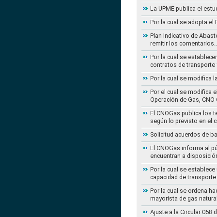
La UPME publica el estu
Por la cual se adopta e
Plan Indicativo de Abast
remitir los comentarios
Por la cual se establece
contratos de transporte 
Por la cual se modifica 
Por el cual se modifica 
Operación de Gas, CNO 
El CNOGas publica los té
según lo previsto en el 
Solicitud acuerdos de b
El CNOGas informa al púb
encuentran a disposició
Por la cual se establec
capacidad de transporte
Por la cual se ordena ha
mayorista de gas natura
Ajuste a la Circular 05