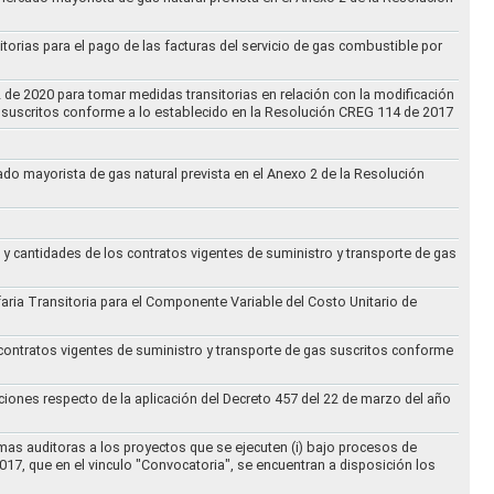
torias para el pago de las facturas del servicio de gas combustible por
2 de 2020 para tomar medidas transitorias en relación con la modificación
s suscritos conforme a lo establecido en la Resolución CREG 114 de 2017
cado mayorista de gas natural prevista en el Anexo 2 de la Resolución
 y cantidades de los contratos vigentes de suministro y transporte de gas
ifaria Transitoria para el Componente Variable del Costo Unitario de
 contratos vigentes de suministro y transporte de gas suscritos conforme
ciones respecto de la aplicación del Decreto 457 del 22 de marzo del año
rmas auditoras a los proyectos que se ejecuten (i) bajo procesos de
017, que en el vinculo "Convocatoria", se encuentran a disposición los