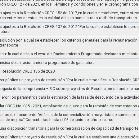
ución CREG 127 de 2021, en los Términos y Condiciones y en el Cronograma con 
s ajustes a la Resolución CREG 152 de 2017,en la cual se establece, entre otros
ias entre los agentes en la calidad del gas suministrado-recibido-transportado
s ajustes a la Resolución CREG 107 de 2017 “Por la cual se establecen los pro
atural.
Resolución por la cual se establecen los criterios generales para la remuneración
 transporte
nte la cual declara el cese del Racionamiento Programado declarado mediante
l inicico de un racionamiento programado de gas natural
 la Resolución CREG 185 de 2020
cer público un proyecto de resolución “Por la cual se modifica la Resolución C
bogacía de la competencia – SIC sobre proyectos de Resoluciones donde se h
nieron los parámetros para la estimación de la tasa de descuento de la actividad
lar CREG No..035 - 2021, ampliación del plazo para la remisión de comentarios d
arios del documento “Análisis de la comercialización mayorista de suministro 
vas de mejora” Comentarios hasta el 08 de junio del año en curso
 una disposición transitoria para la comercialización de capacidad de transporte
cer público un proyecto de resolución “Por la cual se establece una disposición 