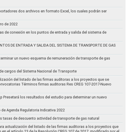
ortadores dos archivos en formato Excel, los cuales podrán ser
ero de 2022
vas de conexión en los puntos de entrada y salida del sistema de
NTOS DE ENTRADA Y SALIDA DEL SISTEMA DE TRANSPORTE DE GAS
eterminar un nuevo esquema de remuneración de transporte de gas
l de cargos del Sistema Nacional de Transporte
ización del listado de las firmas auditoras a los proyectos que se
lo Convocatorias Términos firmas auditoras Res CREG 107-2017-Nuevo
oup Presetará los resultados del estudio para determinar un nuevo
o de Agenda Regulatoria Indicativa 2022
s tasas de descuento actividad de transporte de gas natural
ra actualización del listado de las firmas auditoras a los proyectos que
to en el artículo 23 de la Resolución CREG 107 de 2017, modificado por el