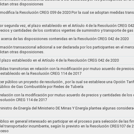
ictan otras disposiciones
y modifica la Resolución CREG 059 de 2020 Por la cual se adoptan medidas transi
por segunda vez, el plazo establecido en el Artículo 4 de la Resolución CREG 04
ecios y cantidades de los contratos vigentes de suministro y transporte de ga
 acerca de las disposiciones contenidas en la Resolución CREG 042 de 2020
rmación transaccional adicional a ser declarada por los participantes en el mer
ictan otras disposiciones.
el plazo establecido en el Artículo 4 de la Resolución CREG 042 de 2020
idas transitorias en relación con la modificación por mutuo acuerdo de precios
 establecido en la Resolución CREG 114 de 2017
cer público un proyecto de resolución , por la cual se establece una Opción Tar
 Público de Gas Combustible por Redes de Tubería
 relación con la modificación por mutuo acuerdo de precios y cantidades de los
Resolución CREG 114 de 2017
ministro de Energía del Ministerio DE Minas Y Energía plantea algunas considera
lico en general interesado en participar en el proceso para selección de las fi
s del transportador incumbente, según lo previsto en la Resolución CREG107 de 2
oceso