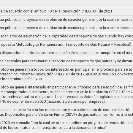
a de acuerdo con el artículo 10 de la Resolución CREG 001 de 2021
cer público un proyecto de resolución de carácter general, por la cual se hace
cer público un proyecto de resolución de carácter general, por la cual se hace
l mecanismo de asignación de la capacidad de transporte de gas cuando hay cong
 propuesta Metodológica Remuneración Transporte de Gas Natural – ResoluciÓ
en disposiciones sobre la comercialización de capacidad de transporte en el me
ios generales para remunerar el servicio de transporte de gas natural y se dicta
lico en general y a todos los interesado en participar en el proceso para selec
nsportador incumbente- Resolución CREG107 de 2017, que en el vinculo Convoca
 los términos definitivos.
lico en general interesado en participar en el proceso para selección de las fi
s del transportador incumbente, según lo previsto en la Resolución CREG107 de 20
informativa virtual no obligatoria. Los interesados deberán registrase en los 
el 16 de septiembre de 2020 (máximo 2 personas por empresa).
medidas en relación con los mecanismos y procedimientos de comercialización d
as Disponibles para la Venta en Firme (CIDVF) de gas natural, conforme a lo e
020 en consulta “por la cual se ordena publicar un proyecto de resolución de c
al de los contratos con interrupciones para la demanda térmica”