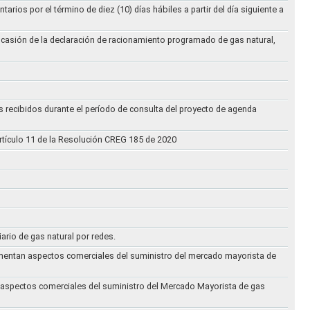
ios por el término de diez (10) días hábiles a partir del día siguiente a
ocasión de la declaración de racionamiento programado de gas natural,
s recibidos durante el período de consulta del proyecto de agenda
rtículo 11 de la Resolución CREG 185 de 2020
iario de gas natural por redes.
eglamentan aspectos comerciales del suministro del mercado mayorista de
an aspectos comerciales del suministro del Mercado Mayorista de gas