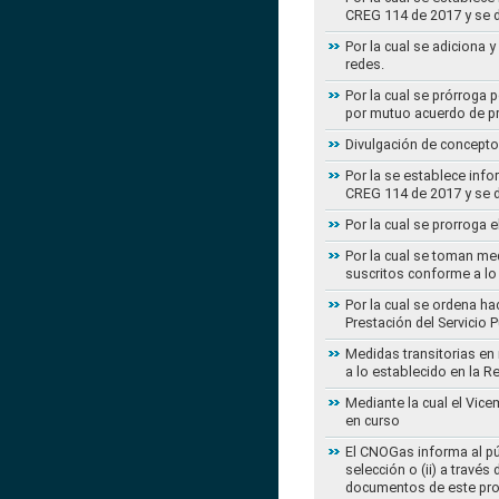
CREG 114 de 2017 y se d
Por la cual se adiciona 
redes.
Por la cual se prórroga 
por mutuo acuerdo de pr
Divulgación de concepto
Por la se establece info
CREG 114 de 2017 y se d
Por la cual se prorroga 
Por la cual se toman med
suscritos conforme a lo
Por la cual se ordena ha
Prestación del Servicio
Medidas transitorias en
a lo establecido en la 
Mediante la cual el Vice
en curso
El CNOGas informa al púb
selección o (ii) a travé
documentos de este pr