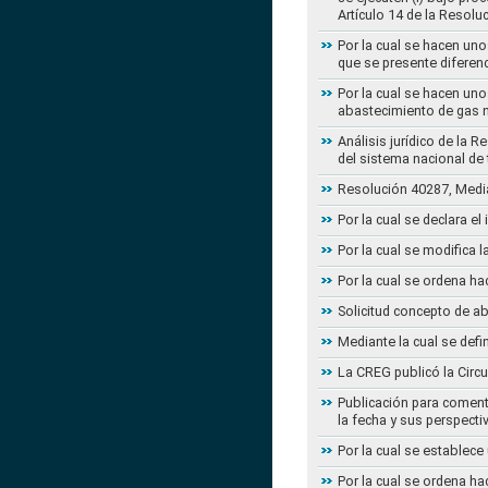
Artículo 14 de la Resol
Por la cual se hacen uno
que se presente diferenc
Por la cual se hacen uno
abastecimiento de gas n
Análisis jurídico de la 
del sistema nacional de
Resolución 40287, Media
Por la cual se declara e
Por la cual se modifica
Por la cual se ordena ha
Solicitud concepto de a
Mediante la cual se defi
La CREG publicó la Circu
Publicación para coment
la fecha y sus perspecti
Por la cual se establece
Por la cual se ordena ha