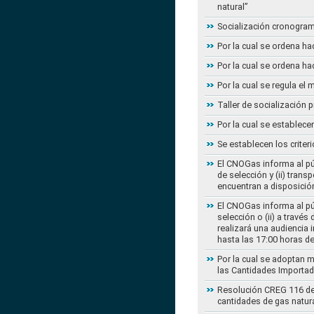
natural”
Socialización cronogram
Por la cual se ordena ha
Por la cual se ordena ha
Por la cual se regula e
Taller de socialización
Por la cual se establec
Se establecen los criter
El CNOGas informa al púb
de selección y (ii) tra
encuentran a disposición
El CNOGas informa al púb
selección o (ii) a travé
realizará una audiencia 
hasta las 17:00 horas d
Por la cual se adoptan 
las Cantidades Importad
Resolución CREG 116 de 2
cantidades de gas natur