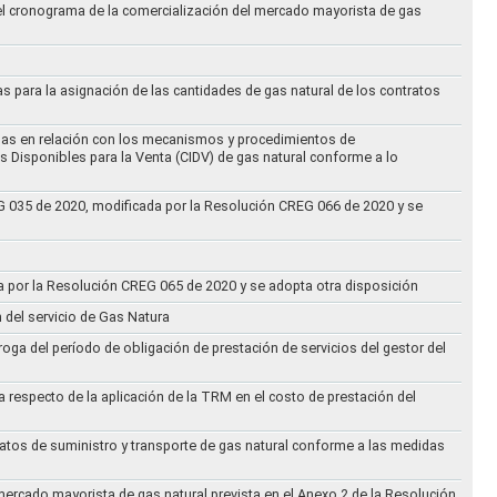
 el cronograma de la comercialización del mercado mayorista de gas
as para la asignación de las cantidades de gas natural de los contratos
didas en relación con los mecanismos y procedimientos de
s Disponibles para la Venta (CIDV) de gas natural conforme a lo
REG 035 de 2020, modificada por la Resolución CREG 066 de 2020 y se
da por la Resolución CREG 065 de 2020 y se adopta otra disposición
n del servicio de Gas Natura
oga del período de obligación de prestación de servicios del gestor del
a respecto de la aplicación de la TRM en el costo de prestación del
ratos de suministro y transporte de gas natural conforme a las medidas
 mercado mayorista de gas natural prevista en el Anexo 2 de la Resolución