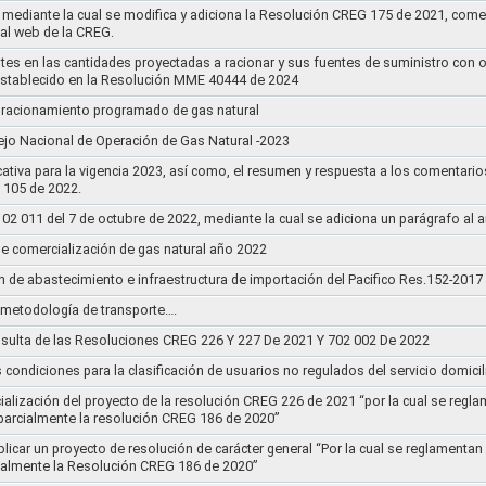
mediante la cual se modifica y adiciona la Resolución CREG 175 de 2021, comentar
tal web de la CREG.
stes en las cantidades proyectadas a racionar y sus fuentes de suministro con 
establecido en la Resolución MME 40444 de 2024
un racionamiento programado de gas natural
jo Nacional de Operación de Gas Natural -2023
ativa para la vigencia 2023, así como, el resumen y respuesta a los comentario
r 105 de 2022.
011 del 7 de octubre de 2022, mediante la cual se adiciona un parágrafo al a
e comercialización de gas natural año 2022
n de abastecimiento e infraestructura de importación del Pacifico Res.152-2017
la metodología de transporte….
sulta de las Resoluciones CREG 226 Y 227 De 2021 Y 702 002 De 2022
s condiciones para la clasificación de usuarios no regulados del servicio domicil
socialización del proyecto de la resolución CREG 226 de 2021 “por la cual se r
 parcialmente la resolución CREG 186 de 2020”
blicar un proyecto de resolución de carácter general “Por la cual se reglament
cialmente la Resolución CREG 186 de 2020”