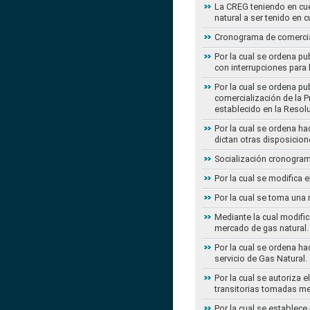
La CREG teniendo en cue
natural a ser tenido en c
Cronograma de comercial
Por la cual se ordena pu
con interrupciones para
Por la cual se ordena p
comercialización de la P
establecido en la Resol
Por la cual se ordena h
dictan otras disposicion
Socialización cronogram
Por la cual se modifica 
Por la cual se toma una 
Mediante la cual modific
mercado de gas natural.
Por la cual se ordena ha
servicio de Gas Natural.
Por la cual se autoriza 
transitorias tomadas m
Por la cual se establece