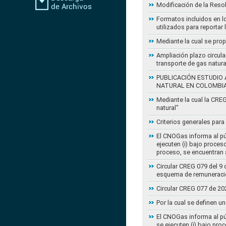
Modificación de la Reso
Formatos incluidos en l
utilizados para reportar
Mediante la cual se pro
Ampliación plazo circula
transporte de gas natur
PUBLICACIÓN ESTUDIO 
NATURAL EN COLOMBI
Mediante la cual la CRE
natural"
Criterios generales para
El CNOGas informa al púb
ejecuten (i) bajo proce
proceso, se encuentran a
Circular CREG 079 del 9 
esquema de remuneració
Circular CREG 077 de 20
Por la cual se definen u
El CNOGas informa al púb
se ejecuten (i) bajo pro