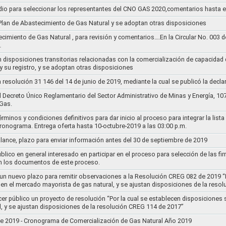
dio para seleccionar los representantes del CNO GAS 2020,comentarios hasta e
l Plan de Abastecimiento de Gas Natural y se adoptan otras disposiciones
ecimiento de Gas Natural , para revisión y comentarios….En la Circular No. 003
…
n disposiciones transitorias relacionadas con la comercialización de capacidad d
y su registro, y se adoptan otras disposiciones
la resolución 31 146 del 14 de junio de 2019, mediante la cual se publicó la decl
el Decreto Único Reglamentario del Sector Administrativo de Minas y Energía, 1
Gas.
rminos y condiciones definitivos para dar inicio al proceso para integrar la lis
cronograma. Entrega oferta hasta 10-octubre-2019 a las 03:00 p.m.
alance, plazo para enviar información antes del 30 de septiembre de 2019
lico en general interesado en participar en el proceso para selección de las fi
n los documentos de este proceso.
e un nuevo plazo para remitir observaciones a la Resolución CREG 082 de 2019 “
 en el mercado mayorista de gas natural, y se ajustan disposiciones de la reso
cer público un proyecto de resolución “Por la cual se establecen disposiciones
l, y se ajustan disposiciones de la resolución CREG 114 de 2017”
8 de 2019 - Cronograma de Comercialización de Gas Natural Año 2019