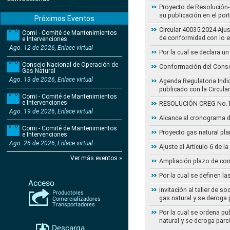
Proyecto de Resolución- 
su publicación en el por
Próximos Eventos
Circular 40035-2024-Aju
Comi - Comité de Mantenimientos
de conformidad con lo 
e Intervenciones
Ago. 12 de 2026, Enlace virtual
Por la cual se declara 
Consejo Nacional de Operación de
Conformación del Conse
Gas Natural
Ago. 13 de 2026, Enlace virtual
Agenda Regulatoria Indic
publicado con la Circula
Comi - Comité de Mantenimientos
e Intervenciones
RESOLUCIÓN CREG No.102 
Ago. 19 de 2026, Enlace virtual
Alcance al cronograma d
Comi - Comité de Mantenimientos
Proyecto gas natural pla
e Intervenciones
Ago. 26 de 2026, Enlace virtual
Ajuste al Artículo 6 de 
Ver más eventos »
Ampliación plazo de con
Por la cual se definen la
invitación al taller de 
gas natural y se deroga
Por la cual se ordena pu
natural y se deroga par