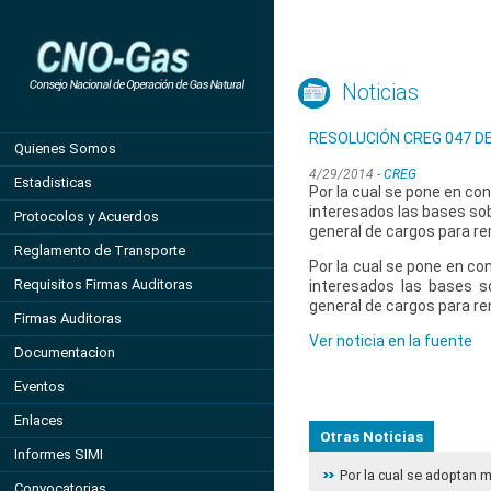
Noticias
RESOLUCIÓN CREG 047 DE
Quienes Somos
4/29/2014 -
CREG
Estadisticas
Por la cual se pone en co
interesados las bases sob
Protocolos y Acuerdos
general de cargos para rem
Reglamento de Transporte
Por la cual se pone en co
Requisitos Firmas Auditoras
interesados las bases s
general de cargos para rem
Firmas Auditoras
Ver noticia en la fuente
Documentacion
Eventos
Enlaces
Otras Noticias
Informes SIMI
Por la cual se adoptan 
Convocatorias