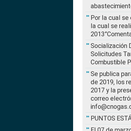
abastecimient
Por la cual se
la cual se rea
2013”Comentar
Socialización 
Solicitudes Ta
Combustible Po
Se publica par
de 2019, los r
2017 y la pres
correo electr
info@cnogas.
PUNTOS EST
El 07 de marzo