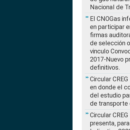
Nacional de T
El CNOGas info
en participar 
firmas auditor
de selección o
vinculo Convo
2017-Nuevo pr
definitivos.
Circular CREG 
en donde el co
del estudio p
de transporte 
Circular CREG
presenta, para