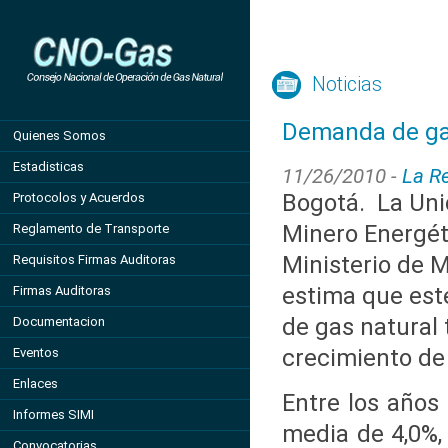
Noticias
Demanda de gas
Quienes Somos
Estadisticas
11/26/2010 -
La R
Bogotá.
La Uni
Protocolos y Acuerdos
Minero Energét
Reglamento de Transporte
Ministerio de M
Requisitos Firmas Auditoras
estima que est
Firmas Auditoras
de gas natural
Documentacion
crecimiento de
Eventos
Enlaces
Entre los años
Informes SIMI
media de 4,0%,
Convocatorias