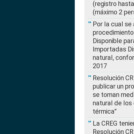
(registro hast
(máximo 2 per
Por la cual s
procedimiento
Disponible par
Importadas Di
natural, confo
2017
Resolución CR
publicar un pr
se toman medi
natural de los
térmica”
La CREG tenien
Resolución CR