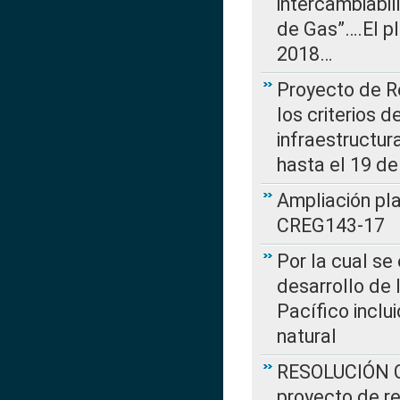
intercambiabi
de Gas”….El p
2018…
Proyecto de R
los criterios d
infraestructur
hasta el 19 de
Ampliación pl
CREG143-17
Por la cual se
desarrollo de 
Pacífico inclu
natural
RESOLUCIÓN CR
proyecto de re