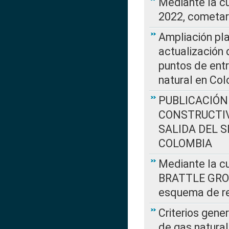
Mediante la c
2022, cometar
Ampliación pla
actualización 
puntos de entr
natural en Co
PUBLICACIÓN
CONSTRUCTIV
SALIDA DEL 
COLOMBIA
Mediante la cu
BRATTLE GROUP
esquema de re
Criterios gene
de gas natura