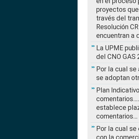
en el proceso 
proyectos que 
través del tra
Resolución CRE
encuentran a 
La UPME public
del CNO GAS 2
Por la cual se
se adoptan ot
Plan Indicativ
comentarios….
establece plaz
comentarios…
Por la cual se
con la comerci