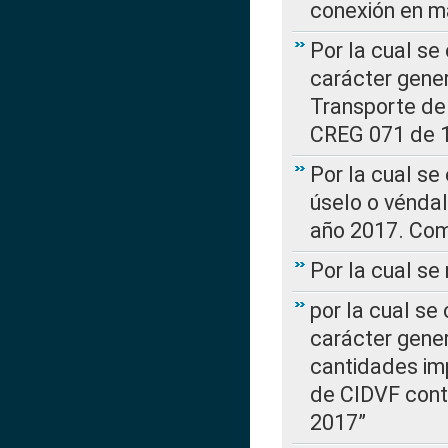
conexión en ma
Por la cual se
carácter gener
Transporte de
CREG 071 de 1
Por la cual se
úselo o véndal
año 2017. Com
Por la cual s
por la cual se
carácter genera
cantidades imp
de CIDVF conte
2017”