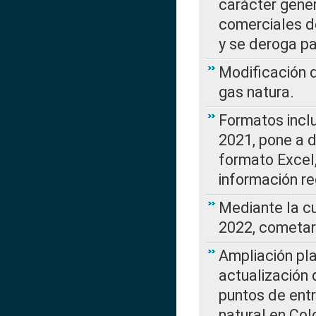
carácter gener
comerciales d
y se deroga p
Modificación 
gas natura.
Formatos incl
2021, pone a d
formato Excel,
información re
Mediante la c
2022, cometar
Ampliación pla
actualización 
puntos de entr
natural en Co