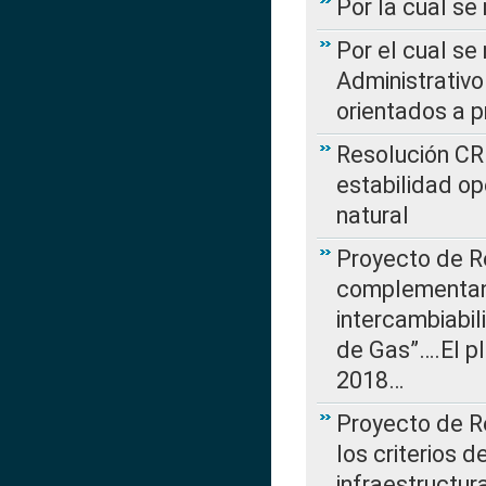
Por la cual se
Por el cual se
Administrativo
orientados a p
Resolución CR
estabilidad op
natural
Proyecto de R
complementan 
intercambiabi
de Gas”….El p
2018…
Proyecto de R
los criterios d
infraestructur