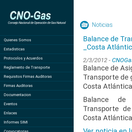
Noticias
Balance de Tra
Quienes Somos
_Costa Atlánti
Estadisticas
Protocolos y Acuerdos
2/3/2012 -
CNOGa
Balance de Asi
Reglamento de Transporte
Transporte de g
Requisitos Firmas Auditoras
Costa Atlántic
Firmas Auditoras
Documentacion
Balance de 
Eventos
Transporte de
Enlaces
Costa Atlántic
Informes SIMI
Ver noticia en 
Convocatorias