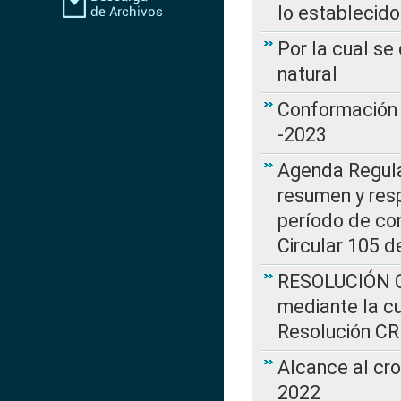
lo establecid
Por la cual s
natural
Conformación 
-2023
Agenda Regulat
resumen y resp
período de co
Circular 105 d
RESOLUCIÓN CR
mediante la cu
Resolución C
Alcance al cr
2022