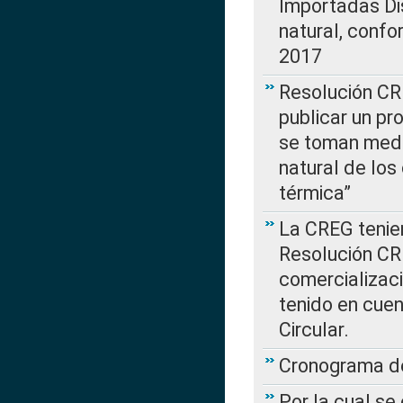
Importadas Di
natural, confo
2017
Resolución CR
publicar un pr
se toman medi
natural de los
térmica”
La CREG tenien
Resolución CR
comercializaci
tenido en cuen
Circular.
Cronograma de
Por la cual se