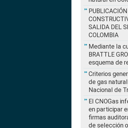
PUBLICACIÓN
CONSTRUCTIV
SALIDA DEL 
COLOMBIA
Mediante la cu
BRATTLE GROUP
esquema de re
Criterios gene
de gas natura
Nacional de T
El CNOGas info
en participar 
firmas auditor
de selección o