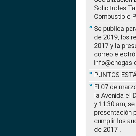
Solicitudes Ta
Combustible Po
Se publica par
de 2019, los r
2017 y la pres
correo electr
info@cnogas.
PUNTOS EST
El 07 de marzo
la Avenida el 
y 11:30 am, se 
presentación p
cumplir los au
de 2017 .