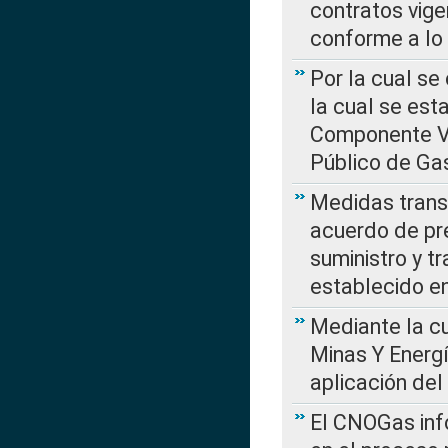
contratos vige
conforme a lo
Por la cual se
la cual se est
Componente Var
Público de Ga
Medidas transi
acuerdo de pre
suministro y t
establecido e
Mediante la cu
Minas Y Energ
aplicación del
El CNOGas info