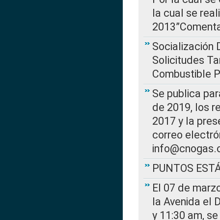
la cual se rea
2013”Comentar
Socialización 
Solicitudes Ta
Combustible Po
Se publica par
de 2019, los r
2017 y la pres
correo electr
info@cnogas.
PUNTOS EST
El 07 de marzo
la Avenida el 
y 11:30 am, se 