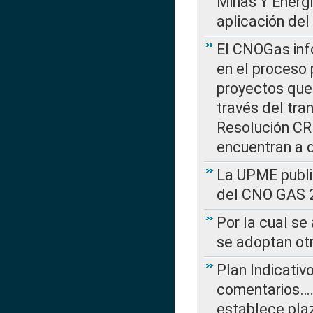
Minas Y Energ
aplicación del
El CNOGas info
en el proceso 
proyectos que 
través del tra
Resolución CRE
encuentran a 
La UPME public
del CNO GAS 2
Por la cual se
se adoptan ot
Plan Indicativ
comentarios….
establece plaz