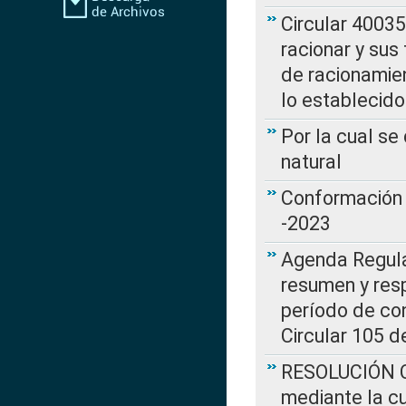
Circular 4003
racionar y sus
de racionamie
lo establecid
Por la cual s
natural
Conformación 
-2023
Agenda Regulat
resumen y resp
período de co
Circular 105 d
RESOLUCIÓN CR
mediante la cu