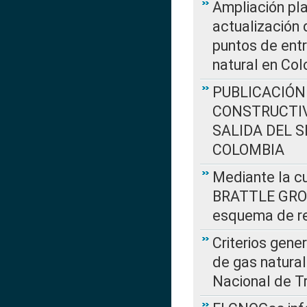
Ampliación pla
actualización 
puntos de entr
natural en Co
PUBLICACIÓN
CONSTRUCTIV
SALIDA DEL 
COLOMBIA
Mediante la cu
BRATTLE GROUP
esquema de re
Criterios gene
de gas natura
Nacional de T