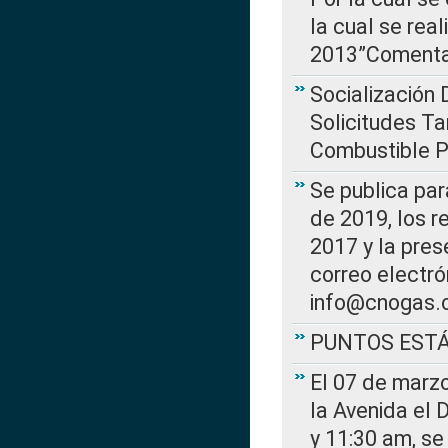
la cual se rea
2013”Comentar
Socialización 
Solicitudes Ta
Combustible Po
Se publica par
de 2019, los r
2017 y la pres
correo electr
info@cnogas.
PUNTOS EST
El 07 de marzo
la Avenida el 
y 11:30 am, se 