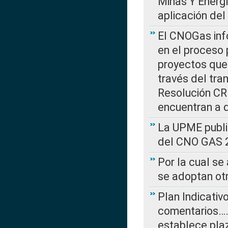
Minas Y Energ
aplicación del
El CNOGas info
en el proceso 
proyectos que 
través del tra
Resolución CRE
encuentran a 
La UPME public
del CNO GAS 2
Por la cual se
se adoptan ot
Plan Indicativ
comentarios….
establece plaz