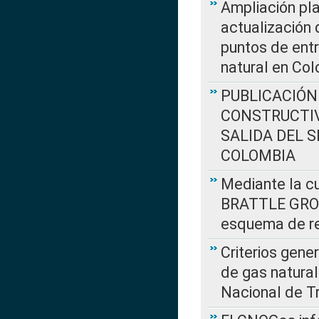
Ampliación pla
actualización 
puntos de entr
natural en Co
PUBLICACIÓN
CONSTRUCTIV
SALIDA DEL 
COLOMBIA
Mediante la cu
BRATTLE GROUP
esquema de re
Criterios gene
de gas natura
Nacional de T