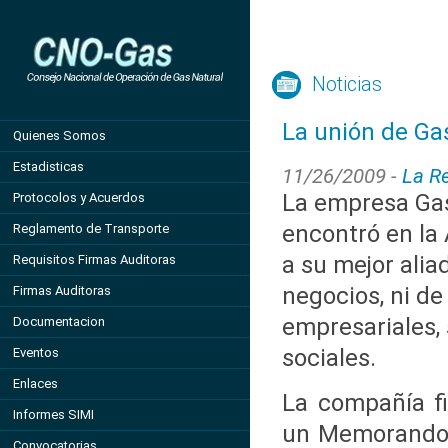
Noticias
La unión de Gas
Quienes Somos
Estadisticas
11/26/2009 -
La R
La empresa Gas
Protocolos y Acuerdos
encontró en la 
Reglamento de Transporte
a su mejor alia
Requisitos Firmas Auditoras
negocios, ni d
Firmas Auditoras
empresariales,
Documentacion
sociales.
Eventos
Enlaces
La compañía f
Informes SIMI
un Memorando 
Convocatorias