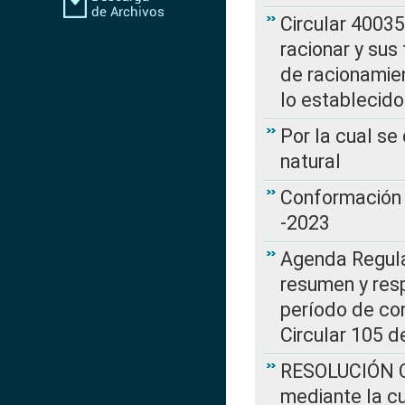
Circular 4003
racionar y sus
de racionamie
lo establecid
Por la cual s
natural
Conformación 
-2023
Agenda Regulat
resumen y resp
período de co
Circular 105 d
RESOLUCIÓN CR
mediante la cu