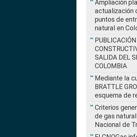
Ampliación pla
actualización 
puntos de entr
natural en Co
PUBLICACIÓN
CONSTRUCTIV
SALIDA DEL 
COLOMBIA
Mediante la cu
BRATTLE GROUP
esquema de re
Criterios gene
de gas natura
Nacional de T
El CNOGas info