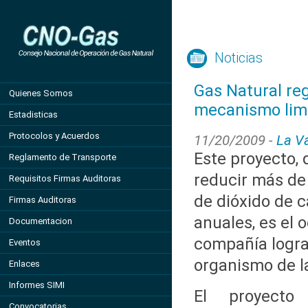
Noticias
Gas Natural reg
Quienes Somos
mecanismo lim
Estadisticas
Protocolos y Acuerdos
11/20/2009 -
La V
Este proyecto, 
Reglamento de Transporte
reducir más de
Requisitos Firmas Auditoras
de dióxido de 
Firmas Auditoras
anuales, es el 
Documentacion
compañía logra 
Eventos
organismo de l
Enlaces
Informes SIMI
El proyecto
Convocatorias