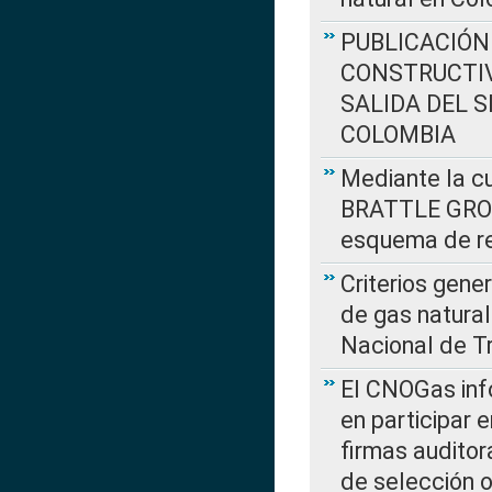
PUBLICACIÓN
CONSTRUCTIV
SALIDA DEL 
COLOMBIA
Mediante la cu
BRATTLE GROUP
esquema de re
Criterios gene
de gas natura
Nacional de T
El CNOGas info
en participar 
firmas auditor
de selección o