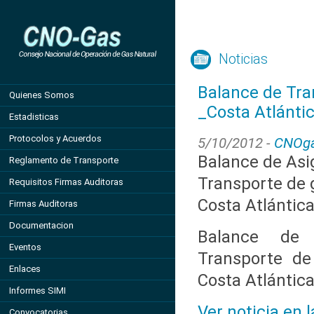
Noticias
Balance de Tra
Quienes Somos
_Costa Atlánti
Estadisticas
Protocolos y Acuerdos
5/10/2012 -
CNOg
Balance de Asi
Reglamento de Transporte
Transporte de g
Requisitos Firmas Auditoras
Costa Atlántic
Firmas Auditoras
Documentacion
Balance de 
Eventos
Transporte de
Enlaces
Costa Atlántic
Informes SIMI
Ver noticia en 
Convocatorias