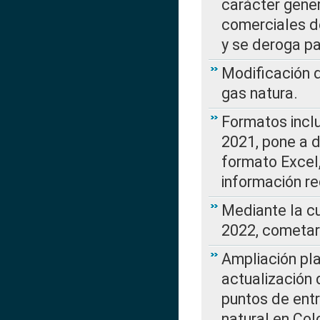
carácter gener
comerciales d
y se deroga p
Modificación 
gas natura.
Formatos incl
2021, pone a d
formato Excel,
información re
Mediante la c
2022, cometar
Ampliación pla
actualización 
puntos de entr
natural en Co