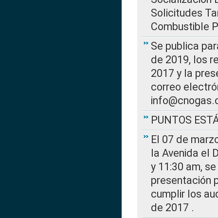
Solicitudes Ta
Combustible Po
Se publica par
de 2019, los r
2017 y la pres
correo electr
info@cnogas.
PUNTOS EST
El 07 de marzo
la Avenida el 
y 11:30 am, se 
presentación p
cumplir los au
de 2017 .