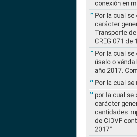
conexión en ma
Por la cual se
carácter gener
Transporte de
CREG 071 de 1
Por la cual se
úselo o véndal
año 2017. Com
Por la cual s
por la cual se
carácter genera
cantidades imp
de CIDVF conte
2017”