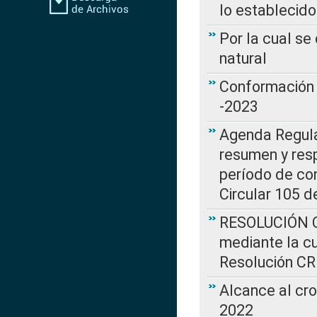
lo establecid
Por la cual s
natural
Conformación 
-2023
Agenda Regulat
resumen y resp
período de co
Circular 105 d
RESOLUCIÓN CR
mediante la cu
Resolución C
Alcance al cr
2022