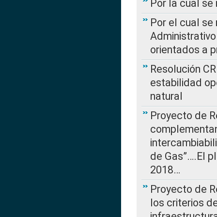
Por la cual se
Por el cual se
Administrativo
orientados a p
Resolución CR
estabilidad op
natural
Proyecto de R
complementan 
intercambiabi
de Gas”….El p
2018…
Proyecto de R
los criterios d
infraestructur