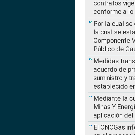
contratos vige
conforme a lo
Por la cual se
la cual se est
Componente Var
Público de Ga
Medidas transi
acuerdo de pre
suministro y t
establecido e
Mediante la cu
Minas Y Energ
aplicación del
El CNOGas info