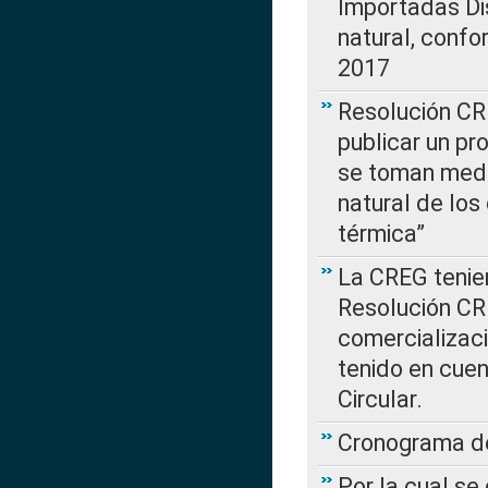
Importadas Di
natural, confo
2017
Resolución CR
publicar un pr
se toman medi
natural de los
térmica”
La CREG tenien
Resolución CR
comercializaci
tenido en cuen
Circular.
Cronograma de
Por la cual se