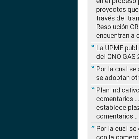
en el proceso 
proyectos que 
través del tra
Resolución CRE
encuentran a 
La UPME public
del CNO GAS 2
Por la cual se
se adoptan ot
Plan Indicativ
comentarios….
establece plaz
comentarios…
Por la cual se
con la comerci