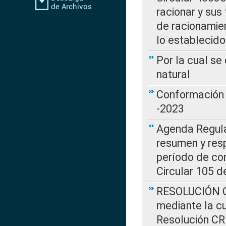
racionar y sus
de racionamie
lo establecid
Por la cual s
natural
Conformación 
-2023
Agenda Regulat
resumen y resp
período de co
Circular 105 d
RESOLUCIÓN CR
mediante la cu
Resolución C