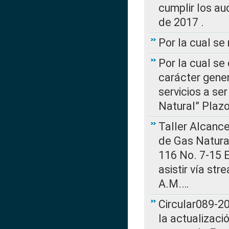
cumplir los au
de 2017 .
Por la cual s
Por la cual se
carácter gener
servicios a se
Natural” Plaz
Taller Alcance
de Gas Natural
116 No. 7-15 E
asistir vía st
A.M.…
Circular089-20
la actualizaci