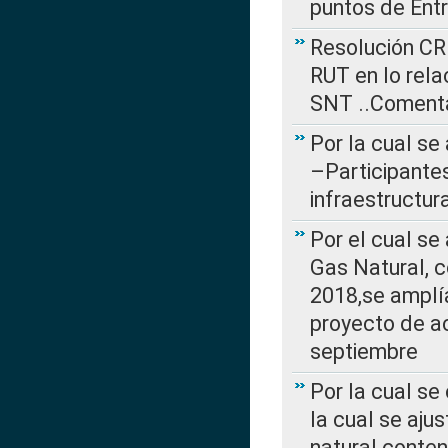
puntos de Ent
Resolución CR
RUT en lo rel
SNT ..Comenta
Por la cual se
–Participantes
infraestructur
Por el cual se
Gas Natural, 
2018,se amplí
proyecto de ac
septiembre
Por la cual se
la cual se aju
natural conte