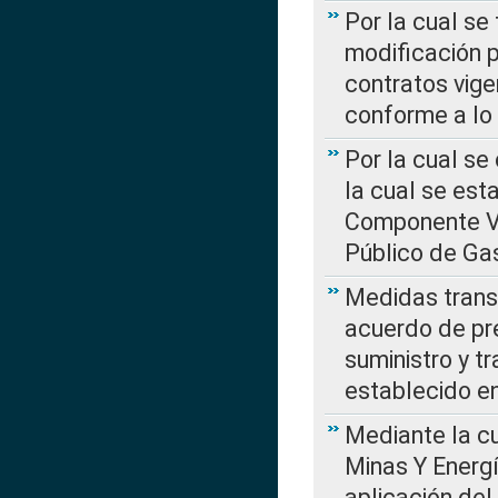
Por la cual se
modificación 
contratos vige
conforme a lo
Por la cual se
la cual se est
Componente Var
Público de Ga
Medidas transi
acuerdo de pre
suministro y t
establecido e
Mediante la cu
Minas Y Energ
aplicación del