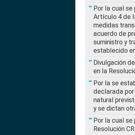
Por la cual se
Artículo 4 de
medidas transi
acuerdo de pre
suministro y t
establecido e
Divulgación d
en la Resoluc
Por la se esta
declarada por 
natural previs
y se dictan ot
Por la cual se
Resolución C