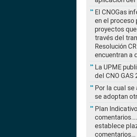
El CNOGas info
en el proceso 
proyectos que 
través del tra
Resolución CRE
encuentran a 
La UPME public
del CNO GAS 2
Por la cual se
se adoptan ot
Plan Indicativ
comentarios….
establece plaz
comentarios…