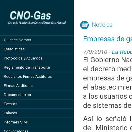
Noticias
Empresas de g
Quienes Somos
Estadisticas
7/9/2010 -
La Repu
El Gobierno Nac
Protocolos y Acuerdos
el decreto medi
Reglamento de Transporte
empresas de ga
Requisitos Firmas Auditoras
el abastecimie
Firmas Auditoras
a los usuarios 
Documentacion
de sistemas d
Eventos
Enlaces
Así lo señaló 
Informes SIMI
del Ministerio
Convocatorias