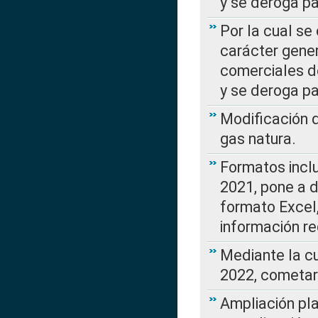
y se deroga p
Por la cual se
carácter gener
comerciales d
y se deroga p
Modificación 
gas natura.
Formatos incl
2021, pone a d
formato Excel,
información re
Mediante la c
2022, cometar
Ampliación pla