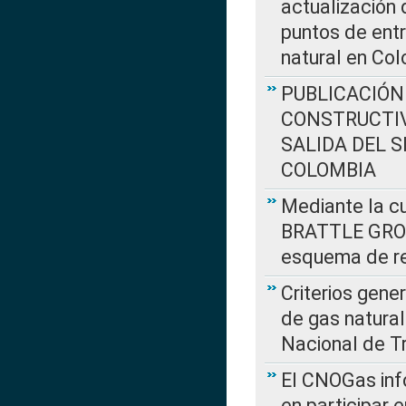
actualización 
puntos de entr
natural en Co
PUBLICACIÓN
CONSTRUCTIV
SALIDA DEL 
COLOMBIA
Mediante la cu
BRATTLE GROUP
esquema de re
Criterios gene
de gas natura
Nacional de T
El CNOGas info
en participar 