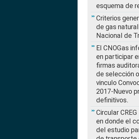
esquema de re
Criterios gene
de gas natura
Nacional de T
El CNOGas info
en participar 
firmas auditor
de selección o
vinculo Convo
2017-Nuevo pr
definitivos.
Circular CREG 
en donde el co
del estudio p
de transporte 