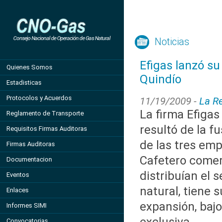
Noticias
Efigas lanzó su
Quienes Somos
Quindío
Estadisticas
Protocolos y Acuerdos
11/19/2009 -
La R
La firma Efigas 
Reglamento de Transporte
resultó de la f
Requisitos Firmas Auditoras
de las tres emp
Firmas Auditoras
Cafetero comer
Documentacion
distribuían el s
Eventos
natural, tiene 
Enlaces
expansión, baj
Informes SIMI
Convocatorias