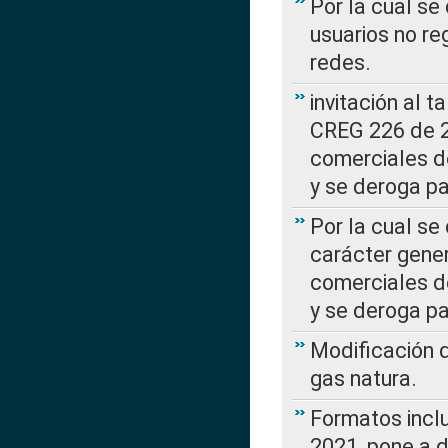
Por la cual se
usuarios no re
redes.
invitación al t
CREG 226 de 2
comerciales d
y se deroga p
Por la cual se
carácter gener
comerciales d
y se deroga p
Modificación 
gas natura.
Formatos incl
2021, pone a d