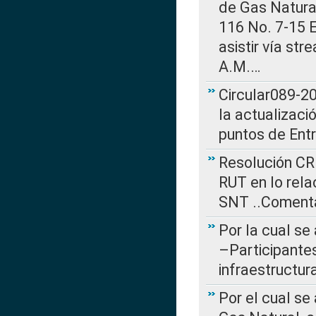
de Gas Natural
116 No. 7-15 E
asistir vía st
A.M.…
Circular089-20
la actualizaci
puntos de Ent
Resolución CR
RUT en lo rel
SNT ..Comenta
Por la cual se
–Participantes
infraestructur
Por el cual se