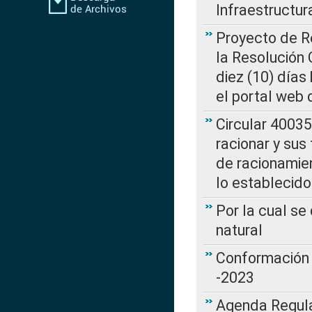
Infraestructur
Proyecto de Re
la Resolución
diez (10) días 
el portal web 
Circular 4003
racionar y sus
de racionamie
lo establecid
Por la cual s
natural
Conformación 
-2023
Agenda Regulat