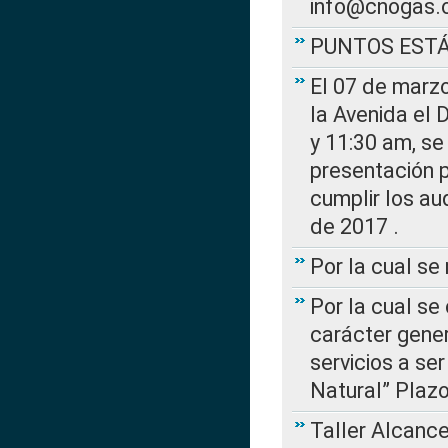
info@cnogas.
PUNTOS EST
El 07 de marzo
la Avenida el 
y 11:30 am, se 
presentación p
cumplir los au
de 2017 .
Por la cual s
Por la cual se
carácter gener
servicios a se
Natural” Plaz
Taller Alcance