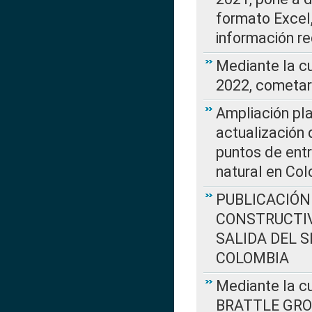
formato Excel,
información re
Mediante la c
2022, cometar
Ampliación pla
actualización 
puntos de entr
natural en Co
PUBLICACIÓN
CONSTRUCTIV
SALIDA DEL 
COLOMBIA
Mediante la cu
BRATTLE GROUP