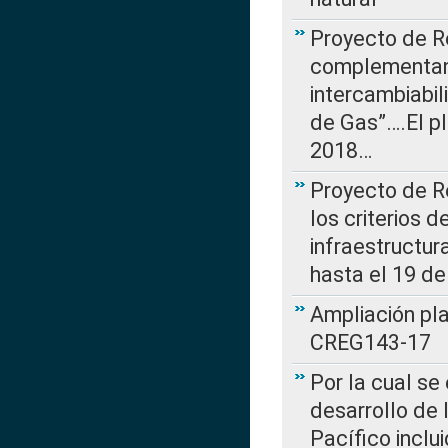
Proyecto de R
complementan 
intercambiabi
de Gas”….El p
2018…
Proyecto de R
los criterios d
infraestructur
hasta el 19 de
Ampliación pl
CREG143-17
Por la cual se
desarrollo de 
Pacífico inclu