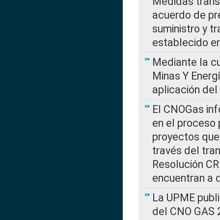
Medidas transi
acuerdo de pre
suministro y t
establecido e
Mediante la cu
Minas Y Energ
aplicación del
El CNOGas info
en el proceso 
proyectos que 
través del tra
Resolución CRE
encuentran a 
La UPME public
del CNO GAS 2