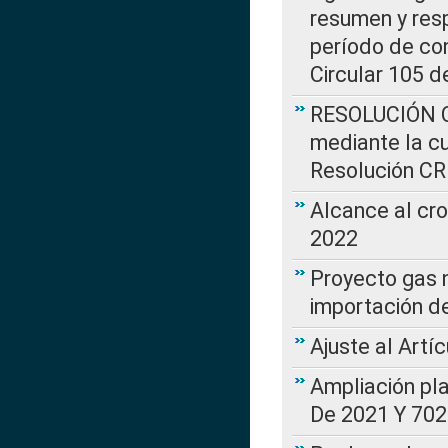
resumen y resp
período de co
Circular 105 d
RESOLUCIÓN CR
mediante la cu
Resolución C
Alcance al cr
2022
Proyecto gas n
importación d
Ajuste al Artí
Ampliación pl
De 2021 Y 702