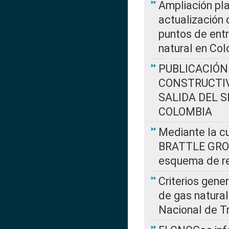
Ampliación pla
actualización 
puntos de entr
natural en Co
PUBLICACIÓN
CONSTRUCTIV
SALIDA DEL 
COLOMBIA
Mediante la cu
BRATTLE GROUP
esquema de re
Criterios gene
de gas natura
Nacional de T