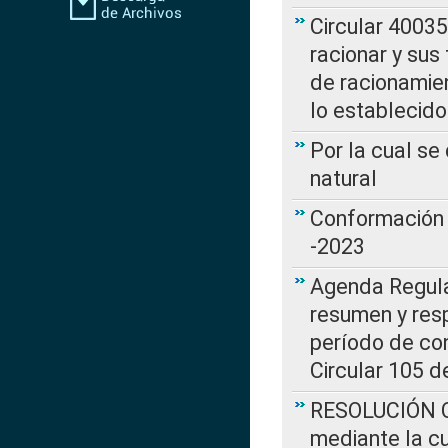
Circular 4003
racionar y sus
de racionamie
lo establecid
Por la cual s
natural
Conformación 
-2023
Agenda Regulat
resumen y resp
período de co
Circular 105 d
RESOLUCIÓN CR
mediante la cu