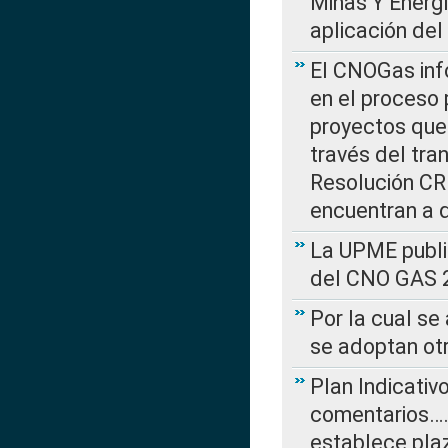
Minas Y Energ
aplicación del
El CNOGas info
en el proceso 
proyectos que 
través del tra
Resolución CRE
encuentran a 
La UPME public
del CNO GAS 2
Por la cual se
se adoptan ot
Plan Indicativ
comentarios….
establece plaz