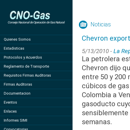
Noticias
Chevron export
Quienes Somos
Estadisticas
5/13/2010 -
La Rep
La petrolera e
Protocolos y Acuerdos
Chevron dijo q
Reglamento de Transporte
entre 50 y 200 
Requisitos Firmas Auditoras
cúbicos de gas
Firmas Auditoras
Colombia a Ven
Documentacion
gasoducto cuyo
Eventos
sensiblemente 
Enlaces
semanas.
Informes SIMI
Convocatorias