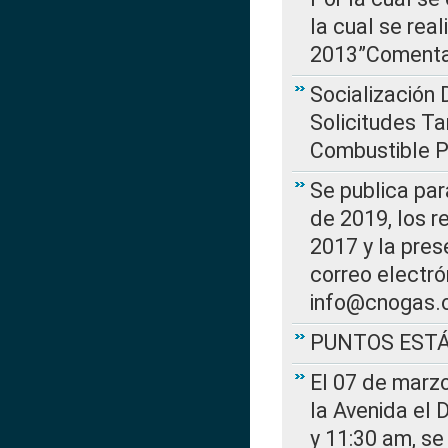
la cual se rea
2013”Comentar
Socialización 
Solicitudes Ta
Combustible Po
Se publica par
de 2019, los r
2017 y la pres
correo electr
info@cnogas.
PUNTOS EST
El 07 de marzo
la Avenida el 
y 11:30 am, se 