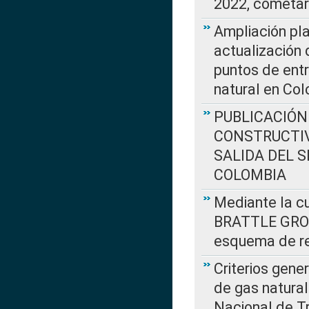
2022, cometar
Ampliación pla
actualización 
puntos de entr
natural en Co
PUBLICACIÓN
CONSTRUCTIV
SALIDA DEL 
COLOMBIA
Mediante la cu
BRATTLE GROUP
esquema de re
Criterios gene
de gas natura
Nacional de T