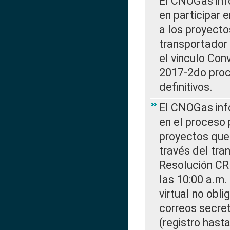
El CNOGas info
en participar 
a los proyecto
transportador
el vinculo Co
2017-2do proce
definitivos.
El CNOGas info
en el proceso 
proyectos que 
través del tra
Resolución CR
las 10:00 a.m.
virtual no obl
correos secre
(registro hast