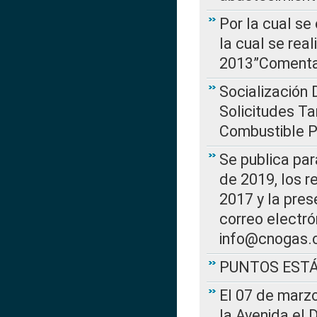
Por la cual se
la cual se rea
2013”Comentar
Socialización 
Solicitudes Ta
Combustible Po
Se publica par
de 2019, los r
2017 y la pres
correo electr
info@cnogas.
PUNTOS EST
El 07 de marzo
la Avenida el 