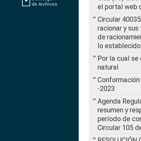
el portal web 
Circular 4003
racionar y sus
de racionamie
lo establecid
Por la cual s
natural
Conformación 
-2023
Agenda Regulat
resumen y resp
período de co
Circular 105 d
RESOLUCIÓN CR