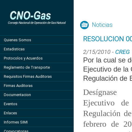
Noticias
RESOLUCION 00
Quienes Somos
Estadisticas
2/15/2010 -
CREG
Protocolos y Acuerdos
Por la cual se 
Reglamento de Transporte
Ejecutivo de la
Requisitos Firmas Auditoras
Regulación de 
Firmas Auditoras
Desígnase 
Documentacion
Ejecutivo d
Eventos
Regulación de
Enlaces
febrero de 2
Informes SIMI
Convocatorias