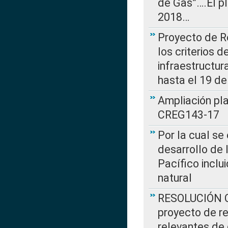
de Gas”….El p
2018…
Proyecto de R
los criterios d
infraestructur
hasta el 19 de
Ampliación pl
CREG143-17
Por la cual se
desarrollo de 
Pacífico inclu
natural
RESOLUCIÓN CR
proyecto de re
relevantes de 