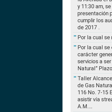
y 11:30 am, se 
presentación p
cumplir los au
de 2017 .
Por la cual s
Por la cual se
carácter gener
servicios a se
Natural” Plaz
Taller Alcance
de Gas Natural
116 No. 7-15 E
asistir vía st
A.M.…