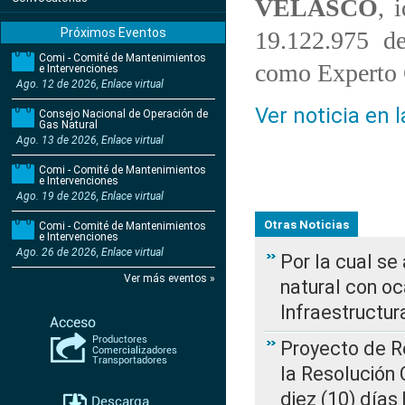
VELASCO
, 
Próximos Eventos
19.122.975 d
Comi - Comité de Mantenimientos
como Experto 
e Intervenciones
Ago. 12 de 2026, Enlace virtual
Ver noticia en 
Consejo Nacional de Operación de
Gas Natural
Ago. 13 de 2026, Enlace virtual
Comi - Comité de Mantenimientos
e Intervenciones
Ago. 19 de 2026, Enlace virtual
Otras Noticias
Comi - Comité de Mantenimientos
e Intervenciones
Ago. 26 de 2026, Enlace virtual
Por la cual s
Ver más eventos »
natural con o
Infraestructur
Proyecto de Re
la Resolución
diez (10) días 