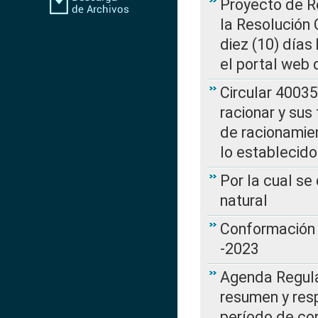
Proyecto de Re
la Resolución
diez (10) días 
el portal web 
Circular 4003
racionar y sus
de racionamie
lo establecid
Por la cual s
natural
Conformación 
-2023
Agenda Regulat
resumen y resp
período de co