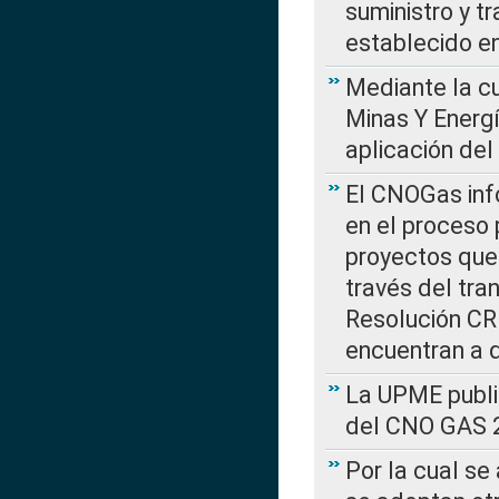
suministro y t
establecido e
Mediante la cu
Minas Y Energ
aplicación del
El CNOGas info
en el proceso 
proyectos que 
través del tra
Resolución CRE
encuentran a 
La UPME public
del CNO GAS 2
Por la cual se