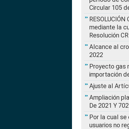
Circular 105 d
RESOLUCIÓN CR
mediante la cu
Resolución C
Alcance al cr
2022
Proyecto gas n
importación d
Ajuste al Artí
Ampliación pl
De 2021 Y 702
Por la cual se
usuarios no re