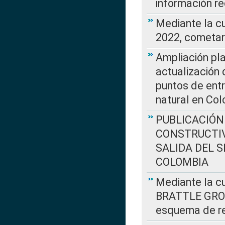
información re
Mediante la c
2022, cometar
Ampliación pla
actualización 
puntos de entr
natural en Co
PUBLICACIÓN
CONSTRUCTIV
SALIDA DEL 
COLOMBIA
Mediante la cu
BRATTLE GROUP
esquema de re