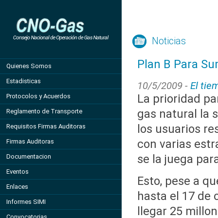
Noticias
Plan B Para Su
Quienes Somos
Estadisticas
10/5/2009 -
El tie
La prioridad pa
Protocolos y Acuerdos
gas natural la 
Reglamento de Transporte
los usuarios re
Requisitos Firmas Auditoras
con varias estr
Firmas Auditoras
se la juega par
Documentacion
Eventos
Esto, pese a qu
Enlaces
hasta el 17 de 
Informes SIMI
llegar 25 millo
Convocatorias