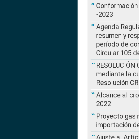
Conformación 
-2023
Agenda Regulat
resumen y resp
período de co
Circular 105 d
RESOLUCIÓN CR
mediante la cu
Resolución C
Alcance al cr
2022
Proyecto gas n
importación d
Ajuste al Artí