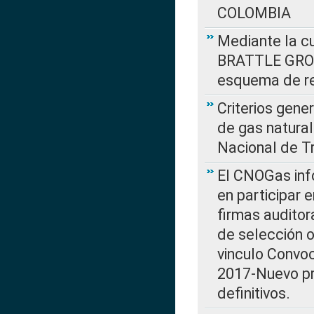
COLOMBIA
Mediante la cu
BRATTLE GROUP
esquema de re
Criterios gene
de gas natura
Nacional de T
El CNOGas info
en participar 
firmas auditor
de selección o
vinculo Convo
2017-Nuevo pr
definitivos.