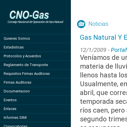
Noticias
Gas Natural Y E
Quienes Somos
Estadisticas
12/1/2009 -
Portaf
Veníamos de u
Protocolos y Acuerdos
materia de lluv
Reglamento de Transporte
llenos hasta lo
Requisitos Firmas Auditoras
Usualmente, en
Firmas Auditoras
abril, que corr
Documentacion
temporada seca
Eventos
ríos caen, pero 
Enlaces
segundo trimes
Informes SIMI
Convocatorias