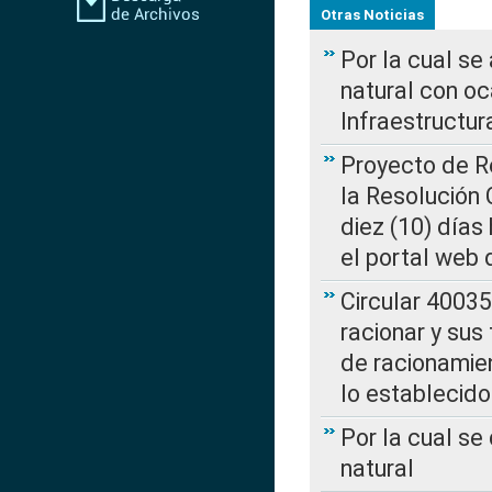
Otras Noticias
Por la cual s
natural con o
Infraestructur
Proyecto de Re
la Resolución
diez (10) días 
el portal web 
Circular 4003
racionar y sus
de racionamie
lo establecid
Por la cual s
natural