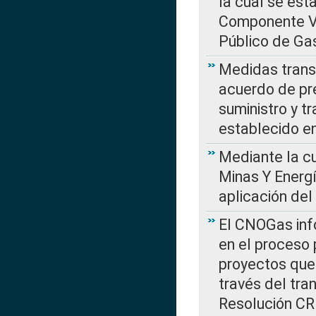
la cual se est
Componente Var
Público de Ga
Medidas transi
acuerdo de pre
suministro y t
establecido e
Mediante la cu
Minas Y Energ
aplicación del
El CNOGas info
en el proceso 
proyectos que 
través del tra
Resolución CRE