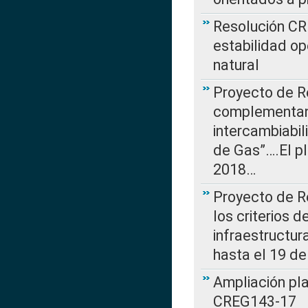
Resolución CR
estabilidad op
natural
Proyecto de R
complementan 
intercambiabi
de Gas”….El p
2018…
Proyecto de R
los criterios d
infraestructur
hasta el 19 de
Ampliación pl
CREG143-17