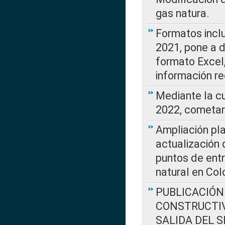
gas natura.
Formatos incl
2021, pone a d
formato Excel,
información re
Mediante la c
2022, cometar
Ampliación pla
actualización 
puntos de entr
natural en Co
PUBLICACIÓN
CONSTRUCTIV
SALIDA DEL 