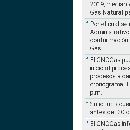
2019, mediante
Gas Natural pa
Por el cual se
Administrativo
conformación 
Gas.
El CNOGas publ
inicio al proce
procesos a car
cronograma. E
p.m.
Solicitud acue
antes del 30 
El CNOGas info