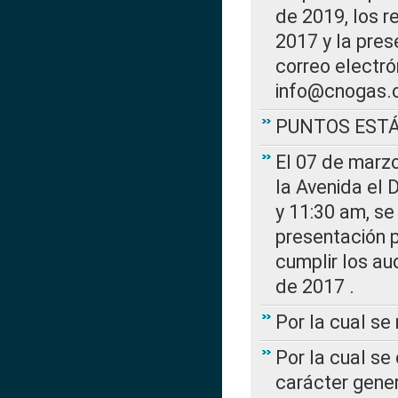
de 2019, los r
2017 y la pres
correo electr
info@cnogas.
PUNTOS EST
El 07 de marzo
la Avenida el 
y 11:30 am, se 
presentación p
cumplir los au
de 2017 .
Por la cual s
Por la cual se
carácter gener