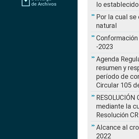
lo establecid
Por la cual s
natural
Conformación 
-2023
Agenda Regulat
resumen y resp
período de co
Circular 105 d
RESOLUCIÓN CR
mediante la cu
Resolución C
Alcance al cr
2022