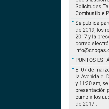
Solicitudes Ta
Combustible Po
Se publica par
de 2019, los r
2017 y la pres
correo electr
info@cnogas.
PUNTOS EST
El 07 de marzo
la Avenida el 
y 11:30 am, se 
presentación p
cumplir los au
de 2017 .