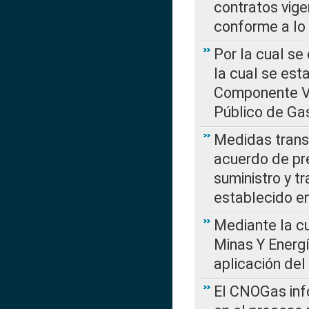
contratos vige
conforme a lo
Por la cual se
la cual se est
Componente Var
Público de Ga
Medidas transi
acuerdo de pre
suministro y t
establecido e
Mediante la cu
Minas Y Energ
aplicación del
El CNOGas info