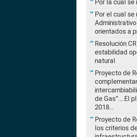
Por la cual se
Por el cual se
Administrativo
orientados a p
Resolución CR
estabilidad op
natural
Proyecto de R
complementan 
intercambiabi
de Gas”….El p
2018…
Proyecto de R
los criterios d
infraestructur