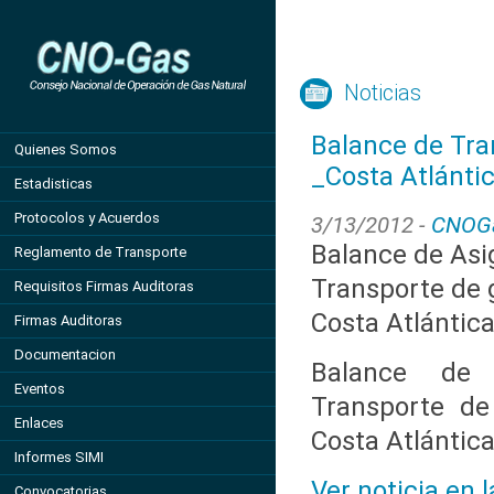
Noticias
Balance de Tra
Quienes Somos
_Costa Atlánti
Estadisticas
Protocolos y Acuerdos
3/13/2012 -
CNOG
Balance de Asi
Reglamento de Transporte
Transporte de g
Requisitos Firmas Auditoras
Costa Atlántic
Firmas Auditoras
Documentacion
Balance de 
Eventos
Transporte de
Enlaces
Costa Atlántic
Informes SIMI
Ver noticia en 
Convocatorias