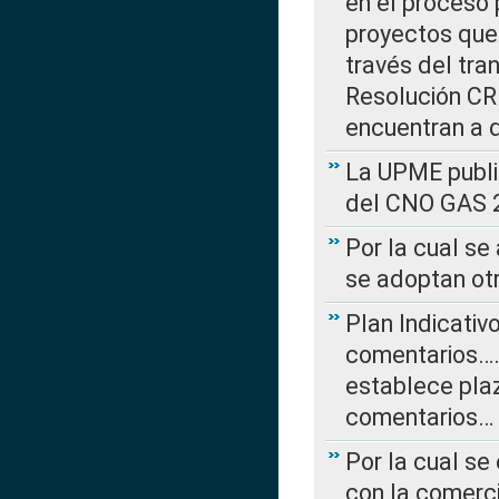
en el proceso 
proyectos que 
través del tra
Resolución CRE
encuentran a 
La UPME public
del CNO GAS 2
Por la cual se
se adoptan ot
Plan Indicativ
comentarios….
establece plaz
comentarios…
Por la cual se
con la comerci