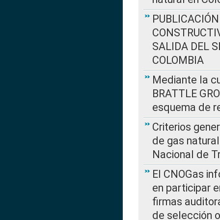
PUBLICACIÓN
CONSTRUCTIV
SALIDA DEL 
COLOMBIA
Mediante la cu
BRATTLE GROUP
esquema de re
Criterios gene
de gas natura
Nacional de T
El CNOGas info
en participar 
firmas auditor
de selección o