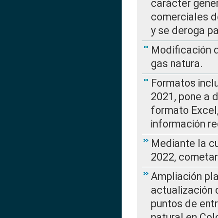
carácter gener
comerciales d
y se deroga p
Modificación 
gas natura.
Formatos incl
2021, pone a d
formato Excel,
información re
Mediante la c
2022, cometar
Ampliación pla
actualización 
puntos de entr
natural en Co