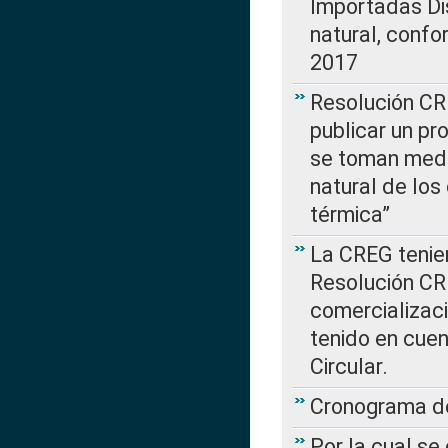
Importadas Di
natural, confo
2017
Resolución CR
publicar un pr
se toman medi
natural de los
térmica”
La CREG tenien
Resolución CR
comercializaci
tenido en cuen
Circular.
Cronograma de
Por la cual se