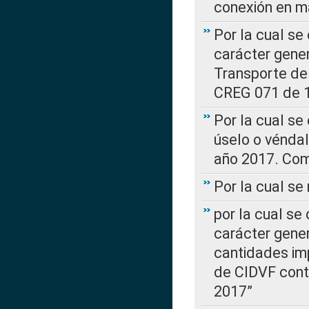
conexión en ma
Por la cual se
carácter gener
Transporte de
CREG 071 de 1
Por la cual se
úselo o véndal
año 2017. Com
Por la cual s
por la cual se
carácter genera
cantidades imp
de CIDVF conte
2017”