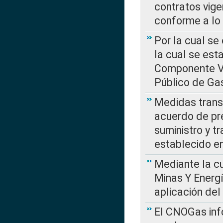
contratos vige
conforme a lo
Por la cual se
la cual se est
Componente Var
Público de Ga
Medidas transi
acuerdo de pre
suministro y t
establecido e
Mediante la cu
Minas Y Energ
aplicación del
El CNOGas info