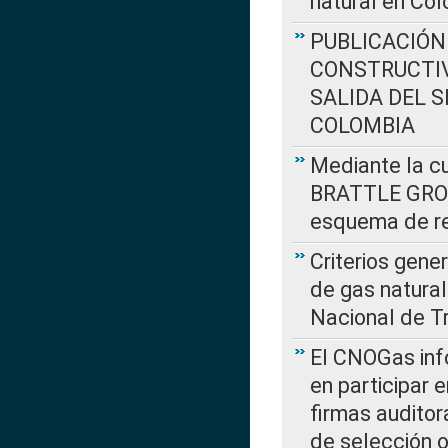
natural en Co
PUBLICACIÓN
CONSTRUCTIV
SALIDA DEL 
COLOMBIA
Mediante la cu
BRATTLE GROUP
esquema de re
Criterios gene
de gas natura
Nacional de T
El CNOGas info
en participar 
firmas auditor
de selección o