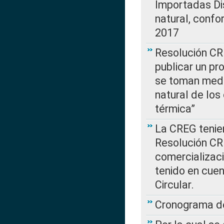
Importadas Di
natural, confo
2017
Resolución CR
publicar un pr
se toman medi
natural de los
térmica”
La CREG tenien
Resolución CR
comercializaci
tenido en cuen
Circular.
Cronograma de