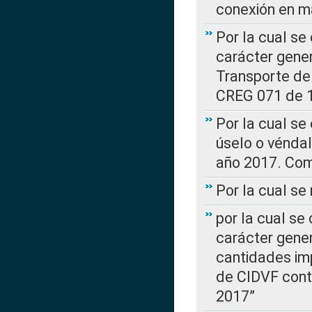
conexión en ma
Por la cual se
carácter gener
Transporte de
CREG 071 de 1
Por la cual se
úselo o véndal
año 2017. Com
Por la cual s
por la cual se
carácter genera
cantidades imp
de CIDVF conte
2017”