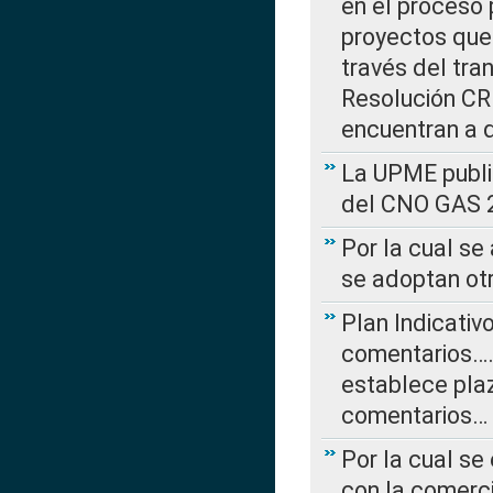
en el proceso 
proyectos que 
través del tra
Resolución CRE
encuentran a 
La UPME public
del CNO GAS 2
Por la cual se
se adoptan ot
Plan Indicativ
comentarios….
establece plaz
comentarios…
Por la cual se
con la comerci