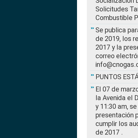
Socialización 
Solicitudes Ta
Combustible Po
Se publica par
de 2019, los r
2017 y la pres
correo electr
info@cnogas.
PUNTOS EST
El 07 de marzo
la Avenida el 
y 11:30 am, se 
presentación p
cumplir los au
de 2017 .