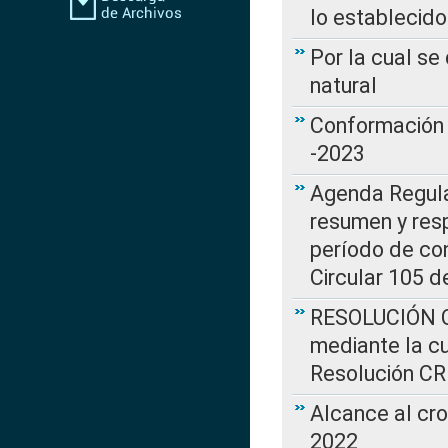
lo establecid
Por la cual s
natural
Conformación 
-2023
Agenda Regulat
resumen y resp
período de co
Circular 105 d
RESOLUCIÓN CR
mediante la cu
Resolución C
Alcance al cr
2022