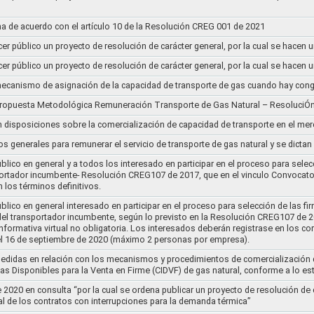
a de acuerdo con el artículo 10 de la Resolución CREG 001 de 2021
cer público un proyecto de resolución de carácter general, por la cual se hace
cer público un proyecto de resolución de carácter general, por la cual se hace
l mecanismo de asignación de la capacidad de transporte de gas cuando hay cong
 propuesta Metodológica Remuneración Transporte de Gas Natural – ResoluciÓ
en disposiciones sobre la comercialización de capacidad de transporte en el me
ios generales para remunerar el servicio de transporte de gas natural y se dicta
lico en general y a todos los interesado en participar en el proceso para selec
nsportador incumbente- Resolución CREG107 de 2017, que en el vinculo Convoca
 los términos definitivos.
lico en general interesado en participar en el proceso para selección de las fi
s del transportador incumbente, según lo previsto en la Resolución CREG107 de 20
informativa virtual no obligatoria. Los interesados deberán registrase en los 
el 16 de septiembre de 2020 (máximo 2 personas por empresa).
medidas en relación con los mecanismos y procedimientos de comercialización d
as Disponibles para la Venta en Firme (CIDVF) de gas natural, conforme a lo e
020 en consulta “por la cual se ordena publicar un proyecto de resolución de c
al de los contratos con interrupciones para la demanda térmica”