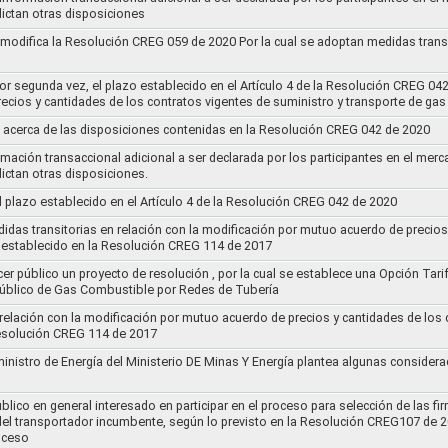
ictan otras disposiciones
y modifica la Resolución CREG 059 de 2020 Por la cual se adoptan medidas transi
por segunda vez, el plazo establecido en el Artículo 4 de la Resolución CREG 04
ecios y cantidades de los contratos vigentes de suministro y transporte de ga
 acerca de las disposiciones contenidas en la Resolución CREG 042 de 2020
rmación transaccional adicional a ser declarada por los participantes en el mer
ictan otras disposiciones.
el plazo establecido en el Artículo 4 de la Resolución CREG 042 de 2020
idas transitorias en relación con la modificación por mutuo acuerdo de precios
 establecido en la Resolución CREG 114 de 2017
cer público un proyecto de resolución , por la cual se establece una Opción Tar
 Público de Gas Combustible por Redes de Tubería
 relación con la modificación por mutuo acuerdo de precios y cantidades de los
Resolución CREG 114 de 2017
ministro de Energía del Ministerio DE Minas Y Energía plantea algunas considera
lico en general interesado en participar en el proceso para selección de las fi
s del transportador incumbente, según lo previsto en la Resolución CREG107 de 2
oceso