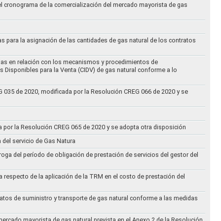
 el cronograma de la comercialización del mercado mayorista de gas
as para la asignación de las cantidades de gas natural de los contratos
didas en relación con los mecanismos y procedimientos de
s Disponibles para la Venta (CIDV) de gas natural conforme a lo
REG 035 de 2020, modificada por la Resolución CREG 066 de 2020 y se
da por la Resolución CREG 065 de 2020 y se adopta otra disposición
n del servicio de Gas Natura
oga del período de obligación de prestación de servicios del gestor del
a respecto de la aplicación de la TRM en el costo de prestación del
ratos de suministro y transporte de gas natural conforme a las medidas
 mercado mayorista de gas natural prevista en el Anexo 2 de la Resolución