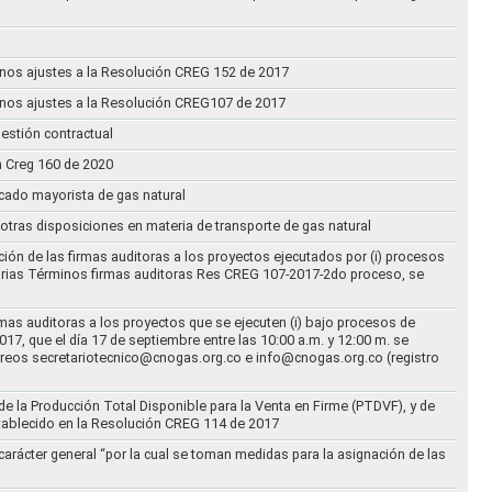
n unos ajustes a la Resolución CREG 152 de 2017
n unos ajustes a la Resolución CREG107 de 2017
estión contractual
n Creg 160 de 2020
rcado mayorista de gas natural
n otras disposiciones en materia de transporte de gas natural
ción de las firmas auditoras a los proyectos ejecutados por (i) procesos
torias Términos firmas auditoras Res CREG 107-2017-2do proceso, se
rmas auditoras a los proyectos que se ejecuten (i) bajo procesos de
17, que el día 17 de septiembre entre las 10:00 a.m. y 12:00 m. se
correos secretariotecnico@cnogas.org.co e info@cnogas.org.co (registro
e la Producción Total Disponible para la Venta en Firme (PTDVF), y de
stablecido en la Resolución CREG 114 de 2017
arácter general “por la cual se toman medidas para la asignación de las