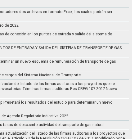
ortadores dos archivos en formato Excel, los cuales podrán ser
ero de 2022
vas de conexión en los puntos de entrada y salida del sistema de
NTOS DE ENTRADA Y SALIDA DEL SISTEMA DE TRANSPORTE DE GAS
eterminar un nuevo esquema de remuneración de transporte de gas
l de cargos del Sistema Nacional de Transporte
ización del listado de las firmas auditoras a los proyectos que se
lo Convocatorias Términos firmas auditoras Res CREG 107-2017-Nuevo
oup Presetará los resultados del estudio para determinar un nuevo
o de Agenda Regulatoria Indicativa 2022
s tasas de descuento actividad de transporte de gas natural
ra actualización del listado de las firmas auditoras a los proyectos que
to en el artículo 23 de la Resolución CREG 107 de 2017, modificado por el