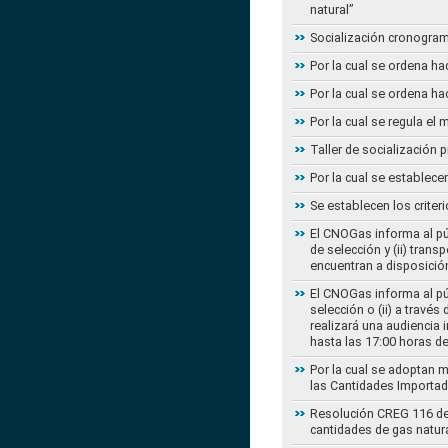
natural”
Socialización cronogram
Por la cual se ordena ha
Por la cual se ordena ha
Por la cual se regula e
Taller de socialización
Por la cual se establec
Se establecen los criter
El CNOGas informa al púb
de selección y (ii) tra
encuentran a disposición
El CNOGas informa al púb
selección o (ii) a travé
realizará una audiencia 
hasta las 17:00 horas d
Por la cual se adoptan 
las Cantidades Importad
Resolución CREG 116 de 2
cantidades de gas natur