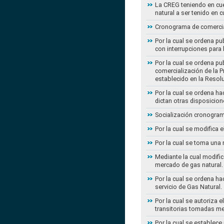
La CREG teniendo en cue
natural a ser tenido en c
Cronograma de comercial
Por la cual se ordena pu
con interrupciones para
Por la cual se ordena p
comercialización de la P
establecido en la Resol
Por la cual se ordena h
dictan otras disposicion
Socialización cronogram
Por la cual se modifica 
Por la cual se toma una 
Mediante la cual modific
mercado de gas natural.
Por la cual se ordena ha
servicio de Gas Natural.
Por la cual se autoriza 
transitorias tomadas m
Por la cual se establece