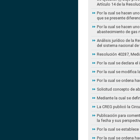
Artículo 14 de la Resol
Por la cual se hacen uno
que se presente diferenc
Por la cual se hacen uno
abastecimiento de gas n
Análisis jurídico de la 
del sistema nacional de
Resolución 40287, Media
Por la cual se declara e
Por la cual se modifica
Por la cual se ordena ha
Solicitud concepto de a
Mediante la cual se defi
La CREG publicó la Circu
Publicación para coment
la fecha y sus perspecti
Por la cual se establece
Por la cual se ordena ha