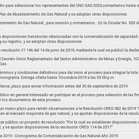
dio para seleccionar los representantes del CNO GAS 2020,comentarios hasta e
l Plan de Abastecimiento de Gas Natural y se adoptan otras disposiciones
ecimiento de Gas Natural , para revisión y comentarios….En la Circular No. 003
…
n disposiciones transitorias relacionadas con la comercialización de capacidad d
y su registro, y se adoptan otras disposiciones
la resolución 31 146 del 14 de junio de 2019, mediante la cual se publicó la decl
el Decreto Único Reglamentario del Sector Administrativo de Minas y Energía, 1
Gas.
rminos y condiciones definitivos para dar inicio al proceso para integrar la lis
cronograma. Entrega oferta hasta 10-octubre-2019 a las 03:00 p.m.
alance, plazo para enviar información antes del 30 de septiembre de 2019
lico en general interesado en participar en el proceso para selección de las fi
n los documentos de este proceso.
e un nuevo plazo para remitir observaciones a la Resolución CREG 082 de 2019 “
 en el mercado mayorista de gas natural, y se ajustan disposiciones de la reso
cer público un proyecto de resolución “Por la cual se establecen disposiciones
l, y se ajustan disposiciones de la resolución CREG 114 de 2017”
8 de 2019 - Cronograma de Comercialización de Gas Natural Año 2019