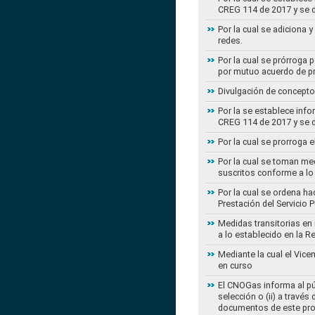
CREG 114 de 2017 y se d
Por la cual se adiciona 
redes.
Por la cual se prórroga 
por mutuo acuerdo de pr
Divulgación de concepto
Por la se establece info
CREG 114 de 2017 y se d
Por la cual se prorroga 
Por la cual se toman med
suscritos conforme a lo
Por la cual se ordena ha
Prestación del Servicio
Medidas transitorias en
a lo establecido en la 
Mediante la cual el Vice
en curso
El CNOGas informa al púb
selección o (ii) a travé
documentos de este pr