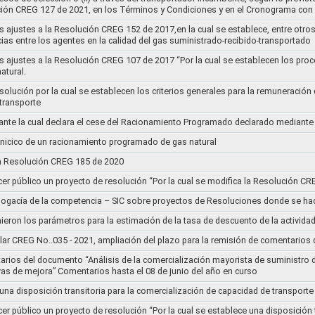
ución CREG 127 de 2021, en los Términos y Condiciones y en el Cronograma con 
s ajustes a la Resolución CREG 152 de 2017,en la cual se establece, entre otros
ias entre los agentes en la calidad del gas suministrado-recibido-transportado
s ajustes a la Resolución CREG 107 de 2017 “Por la cual se establecen los pro
atural.
Resolución por la cual se establecen los criterios generales para la remuneración
 transporte
nte la cual declara el cese del Racionamiento Programado declarado mediante
l inicico de un racionamiento programado de gas natural
 la Resolución CREG 185 de 2020
cer público un proyecto de resolución “Por la cual se modifica la Resolución C
bogacía de la competencia – SIC sobre proyectos de Resoluciones donde se h
nieron los parámetros para la estimación de la tasa de descuento de la actividad
lar CREG No..035 - 2021, ampliación del plazo para la remisión de comentarios d
arios del documento “Análisis de la comercialización mayorista de suministro 
vas de mejora” Comentarios hasta el 08 de junio del año en curso
 una disposición transitoria para la comercialización de capacidad de transporte
cer público un proyecto de resolución “Por la cual se establece una disposición 