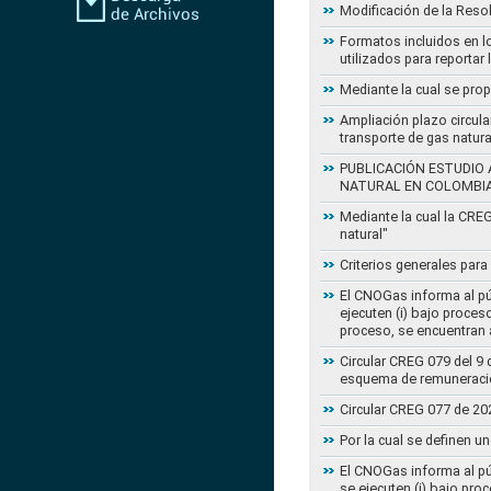
Modificación de la Reso
Formatos incluidos en l
utilizados para reportar
Mediante la cual se pro
Ampliación plazo circula
transporte de gas natur
PUBLICACIÓN ESTUDIO 
NATURAL EN COLOMBI
Mediante la cual la CRE
natural"
Criterios generales para
El CNOGas informa al púb
ejecuten (i) bajo proce
proceso, se encuentran a
Circular CREG 079 del 9 
esquema de remuneració
Circular CREG 077 de 20
Por la cual se definen u
El CNOGas informa al púb
se ejecuten (i) bajo pro