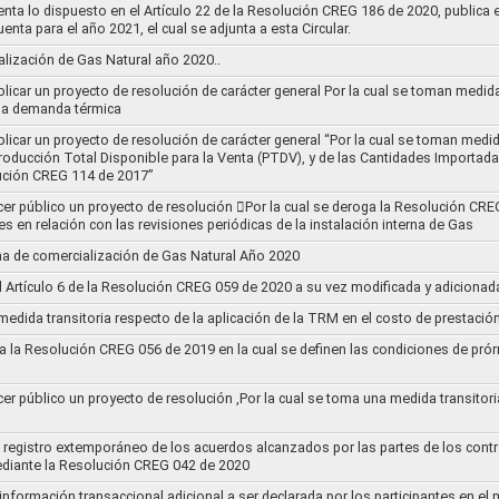
nta lo dispuesto en el Artículo 22 de la Resolución CREG 186 de 2020, publica
uenta para el año 2021, el cual se adjunta a esta Circular.
ización de Gas Natural año 2020..
blicar un proyecto de resolución de carácter general Por la cual se toman medid
 la demanda térmica
ublicar un proyecto de resolución de carácter general “Por la cual se toman me
roducción Total Disponible para la Venta (PTDV), y de las Cantidades Importada
ución CREG 114 de 2017”
acer público un proyecto de resolución 􀂴Por la cual se deroga la Resolución C
es en relación con las revisiones periódicas de la instalación interna de Gas
a de comercialización de Gas Natural Año 2020
el Artículo 6 de la Resolución CREG 059 de 2020 a su vez modificada y adiciona
medida transitoria respecto de la aplicación de la TRM en el costo de prestació
a la Resolución CREG 056 de 2019 en la cual se definen las condiciones de prórr
cer público un proyecto de resolución ,Por la cual se toma una medida transitori
el registro extemporáneo de los acuerdos alcanzados por las partes de los cont
ediante la Resolución CREG 042 de 2020
 información transaccional adicional a ser declarada por los participantes en el