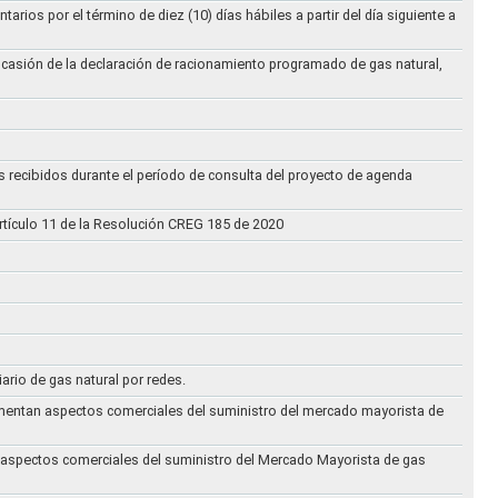
ios por el término de diez (10) días hábiles a partir del día siguiente a
ocasión de la declaración de racionamiento programado de gas natural,
s recibidos durante el período de consulta del proyecto de agenda
rtículo 11 de la Resolución CREG 185 de 2020
iario de gas natural por redes.
eglamentan aspectos comerciales del suministro del mercado mayorista de
an aspectos comerciales del suministro del Mercado Mayorista de gas