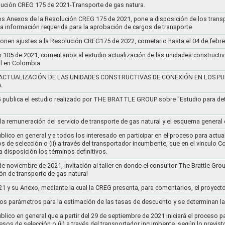
lución CREG 175 de 2021-Transporte de gas natura.
os Anexos de la Resolución CREG 175 de 2021, pone a disposición de los transp
 la información requerida para la aprobación de cargos de transporte
ponen ajustes a la Resolución CREG175 de 2022, cometario hasta el 04 de febr
r 105 de 2021, comentarios al estudio actualización de las unidades constructi
al en Colombia
ACTUALIZACIÓN DE LAS UNIDADES CONSTRUCTIVAS DE CONEXIÓN EN LOS PU
A
G publica el estudio realizado por THE BRATTLE GROUP sobre "Estudio para d
 la remuneración del servicio de transporte de gas natural y el esquema genera
lico en general y a todos los interesado en participar en el proceso para actual
sos de selección o (ii) a través del transportador incumbente, que en el vincu
 disposición los términos definitivos.
de noviembre de 2021, invitación al taller en donde el consultor The Brattle Gr
n de transporte de gas natural
21 y su Anexo, mediante la cual la CREG presenta, para comentarios, el proyect
nos parámetros para la estimación de las tasas de descuento y se determinan la
lico en general que a partir del 29 de septiembre de 2021 iniciará el proceso pa
cesos de selección o (ii) a través del transportador incumbente, según lo previs