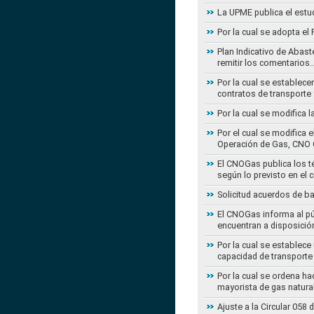
La UPME publica el estu
Por la cual se adopta e
Plan Indicativo de Abast
remitir los comentarios
Por la cual se establece
contratos de transporte 
Por la cual se modifica 
Por el cual se modifica 
Operación de Gas, CNO 
El CNOGas publica los té
según lo previsto en el 
Solicitud acuerdos de b
El CNOGas informa al púb
encuentran a disposició
Por la cual se establec
capacidad de transporte
Por la cual se ordena ha
mayorista de gas natura
Ajuste a la Circular 05