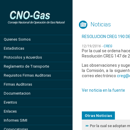
Noticias
RESOLUCION CREG 190 DE
Quienes Somos
12/19/2016 -
CREG
Estadisticas
Por la cual se ordena hace
Resolución CREG 147 de 
Protocolos y Acuerdos
Las observaciones y suger
Reglamento de Transporte
la Comisión, a la siguient
Requisitos Firmas Auditoras
correo electrónico
creg@c
Firmas Auditoras
Ver noticia en la fuente
Documentacion
Eventos
Enlaces
Otras Noticias
Informes SIMI
Por la cual se adoptan 
Convocatorias