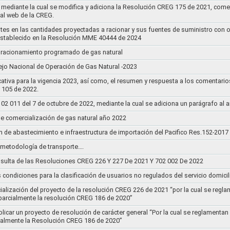
mediante la cual se modifica y adiciona la Resolución CREG 175 de 2021, comentar
tal web de la CREG.
stes en las cantidades proyectadas a racionar y sus fuentes de suministro con 
establecido en la Resolución MME 40444 de 2024
un racionamiento programado de gas natural
jo Nacional de Operación de Gas Natural -2023
ativa para la vigencia 2023, así como, el resumen y respuesta a los comentario
r 105 de 2022.
011 del 7 de octubre de 2022, mediante la cual se adiciona un parágrafo al a
e comercialización de gas natural año 2022
n de abastecimiento e infraestructura de importación del Pacifico Res.152-2017
la metodología de transporte….
sulta de las Resoluciones CREG 226 Y 227 De 2021 Y 702 002 De 2022
s condiciones para la clasificación de usuarios no regulados del servicio domicil
socialización del proyecto de la resolución CREG 226 de 2021 “por la cual se r
 parcialmente la resolución CREG 186 de 2020”
blicar un proyecto de resolución de carácter general “Por la cual se reglament
cialmente la Resolución CREG 186 de 2020”