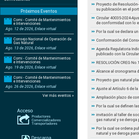
Proyecto de Resolución- 
su publicación en el por
Próximos Eventos
Circular 40035-2024-Aju
Comi - Comité de Mantenimientos
de conformidad con lo 
e Intervenciones
Ago. 12 de 2026, Enlace virtual
Por la cual se declara 
Consejo Nacional de Operación de
Conformación del Conse
Gas Natural
Ago. 13 de 2026, Enlace virtual
Agenda Regulatoria Indic
publicado con la Circula
Comi - Comité de Mantenimientos
e Intervenciones
RESOLUCIÓN CREG No.102 
Ago. 19 de 2026, Enlace virtual
Alcance al cronograma d
Comi - Comité de Mantenimientos
Proyecto gas natural pla
e Intervenciones
Ago. 26 de 2026, Enlace virtual
Ajuste al Artículo 6 de 
Ver más eventos »
Ampliación plazo de con
Por la cual se definen la
invitación al taller de 
gas natural y se deroga
Por la cual se ordena pu
natural y se deroga par