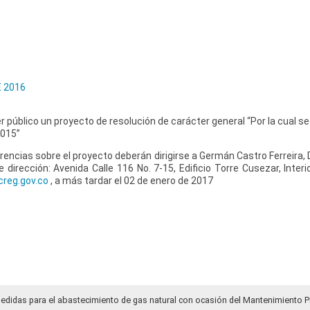
 2016
r público un proyecto de resolución de carácter general “Por la cual se
2015”
encias sobre el proyecto deberán dirigirse a Germán Castro Ferreira, D
e dirección: Avenida Calle 116 No. 7-15, Edificio Torre Cusezar, Interio
reg.gov.co
, a más tardar el 02 de enero de 2017
medidas para el abastecimiento de gas natural con ocasión del Mantenimiento P