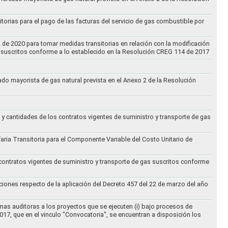
torias para el pago de las facturas del servicio de gas combustible por
2 de 2020 para tomar medidas transitorias en relación con la modificación
s suscritos conforme a lo establecido en la Resolución CREG 114 de 2017
cado mayorista de gas natural prevista en el Anexo 2 de la Resolución
 y cantidades de los contratos vigentes de suministro y transporte de gas
ifaria Transitoria para el Componente Variable del Costo Unitario de
 contratos vigentes de suministro y transporte de gas suscritos conforme
ciones respecto de la aplicación del Decreto 457 del 22 de marzo del año
rmas auditoras a los proyectos que se ejecuten (i) bajo procesos de
017, que en el vinculo "Convocatoria", se encuentran a disposición los