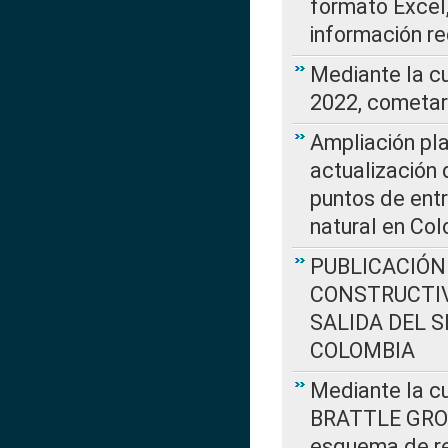
formato Excel,
información re
Mediante la c
2022, cometar
Ampliación pla
actualización 
puntos de entr
natural en Co
PUBLICACIÓN
CONSTRUCTIV
SALIDA DEL 
COLOMBIA
Mediante la cu
BRATTLE GROUP
esquema de re