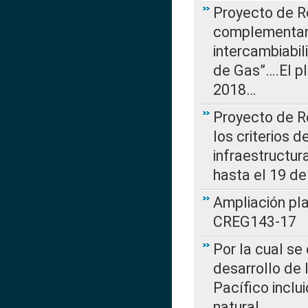
Proyecto de R
complementan 
intercambiabi
de Gas”….El p
2018…
Proyecto de R
los criterios d
infraestructur
hasta el 19 de
Ampliación pl
CREG143-17
Por la cual se
desarrollo de 
Pacífico inclu
natural