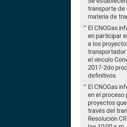
Se establecen 
transporte de 
materia de tra
El CNOGas info
en participar 
a los proyecto
transportador
el vinculo Co
2017-2do proce
definitivos.
El CNOGas info
en el proceso 
proyectos que 
través del tra
Resolución CR
las 10:00 a.m.