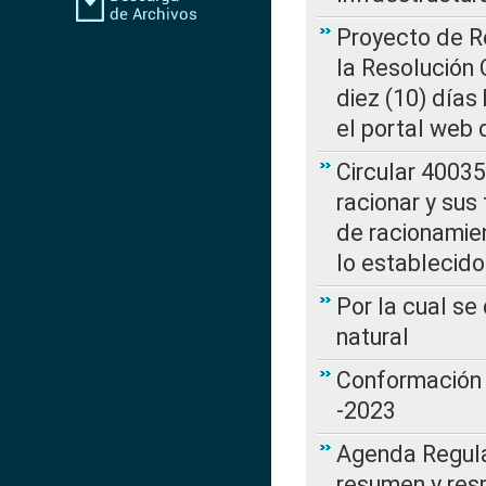
Proyecto de Re
la Resolución
diez (10) días 
el portal web 
Circular 4003
racionar y sus
de racionamie
lo establecid
Por la cual s
natural
Conformación 
-2023
Agenda Regulat
resumen y resp