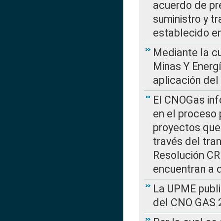
acuerdo de pre
suministro y t
establecido e
Mediante la cu
Minas Y Energ
aplicación del
El CNOGas info
en el proceso 
proyectos que 
través del tra
Resolución CRE
encuentran a 
La UPME public
del CNO GAS 2