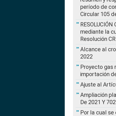
período de co
Circular 105 d
RESOLUCIÓN CR
mediante la cu
Resolución C
Alcance al cr
2022
Proyecto gas n
importación d
Ajuste al Artí
Ampliación pl
De 2021 Y 702
Por la cual se