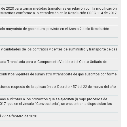
2 de 2020 para tomar medidas transitorias en relación con la modificación
s suscritos conforme a lo establecido en la Resolución CREG 114 de 2017
cado mayorista de gas natural prevista en el Anexo 2 de la Resolución
 y cantidades de los contratos vigentes de suministro y transporte de gas
ifaria Transitoria para el Componente Variable del Costo Unitario de
 contratos vigentes de suministro y transporte de gas suscritos conforme
ciones respecto de la aplicación del Decreto 457 del 22 de marzo del año
rmas auditoras a los proyectos que se ejecuten (i) bajo procesos de
017, que en el vinculo "Convocatoria", se encuentran a disposición los
l 27 de febrero de 2020