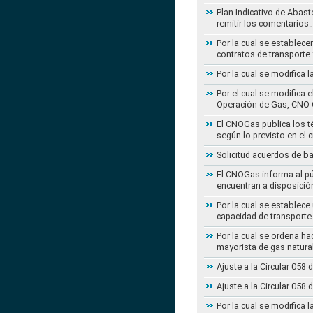
Plan Indicativo de Abast
remitir los comentarios
Por la cual se establece
contratos de transporte 
Por la cual se modifica 
Por el cual se modifica 
Operación de Gas, CNO 
El CNOGas publica los té
según lo previsto en el 
Solicitud acuerdos de b
El CNOGas informa al púb
encuentran a disposició
Por la cual se establec
capacidad de transporte
Por la cual se ordena ha
mayorista de gas natura
Ajuste a la Circular 05
Ajuste a la Circular 05
Por la cual se modifica 