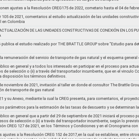
ponen ajustes a la Resolución CREG175 de 2022, cometario hasta el 04 de febr
r 105 de 2021, comentarios al estudio actualización de las unidades constructi
al en Colombia
ACTUALIZACIÓN DE LAS UNIDADES CONSTRUCTIVAS DE CONEXIÓN EN LOS PU
A
G publica el estudio realizado por THE BRATTLE GROUP sobre "Estudio para d
 la remuneración del servicio de transporte de gas natural y el esquema genera
lico en general y a todos los interesado en participar en el proceso para actual
sos de selección o (ii) a través del transportador incumbente, que en el vincu
 disposición los términos definitivos.
de noviembre de 2021, invitación al taller en donde el consultor The Brattle Gr
n de transporte de gas natural
21 y su Anexo, mediante la cual la CREG presenta, para comentarios, el proyect
nos parámetros para la estimación de las tasas de descuento y se determinan la
lico en general que a partir del 29 de septiembre de 2021 iniciará el proceso pa
cesos de selección o (ii) a través del transportador incumbente, según lo previs
ución CREG 127 de 2021, en los Términos y Condiciones y en el Cronograma con 
s ajustes a la Resolución CREG 152 de 2017,en la cual se establece, entre otros