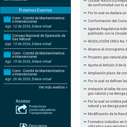
Circular 40035-2024-Aju
de conformidad con lo 
Próximos Eventos
Por la cual se declara 
Comi - Comité de Mantenimientos
Conformación del Conse
e Intervenciones
Ago. 12 de 2026, Enlace virtual
Agenda Regulatoria Indic
publicado con la Circula
Consejo Nacional de Operación de
Gas Natural
RESOLUCIÓN CREG No.102 
Ago. 13 de 2026, Enlace virtual
Alcance al cronograma d
Comi - Comité de Mantenimientos
e Intervenciones
Proyecto gas natural pla
Ago. 19 de 2026, Enlace virtual
Ajuste al Artículo 6 de 
Comi - Comité de Mantenimientos
Ampliación plazo de con
e Intervenciones
Ago. 26 de 2026, Enlace virtual
Por la cual se definen la
Ver más eventos »
invitación al taller de 
gas natural y se deroga
Por la cual se ordena pu
natural y se deroga par
Modificación de la Reso
Formatos incluidos en l
utilizados para reportar