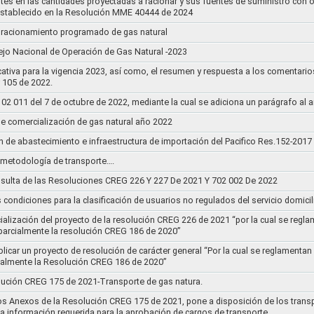
stes en las cantidades proyectadas a racionar y sus fuentes de suministro con 
establecido en la Resolución MME 40444 de 2024
un racionamiento programado de gas natural
jo Nacional de Operación de Gas Natural -2023
ativa para la vigencia 2023, así como, el resumen y respuesta a los comentario
r 105 de 2022.
011 del 7 de octubre de 2022, mediante la cual se adiciona un parágrafo al a
e comercialización de gas natural año 2022
n de abastecimiento e infraestructura de importación del Pacifico Res.152-2017
la metodología de transporte….
sulta de las Resoluciones CREG 226 Y 227 De 2021 Y 702 002 De 2022
s condiciones para la clasificación de usuarios no regulados del servicio domicil
socialización del proyecto de la resolución CREG 226 de 2021 “por la cual se r
 parcialmente la resolución CREG 186 de 2020”
blicar un proyecto de resolución de carácter general “Por la cual se reglament
cialmente la Resolución CREG 186 de 2020”
lución CREG 175 de 2021-Transporte de gas natura.
os Anexos de la Resolución CREG 175 de 2021, pone a disposición de los transp
 la información requerida para la aprobación de cargos de transporte