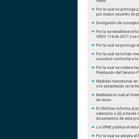
redes.
Por la cual se prórroga 
por mutuo acuerdo de pr
Divulgación de concepto
Por la se establece info
CREG 114 de 2017 y se d
Por la cual se prorroga 
Por la cual se toman med
suscritos conforme a lo
Por la cual se ordena ha
Prestación del Servicio
Medidas transitorias en
a lo establecido en la 
Mediante la cual el Vice
en curso
El CNOGas informa al púb
selección o (ii) a travé
documentos de este pr
La UPME publica el estu
Por la cual se adopta e