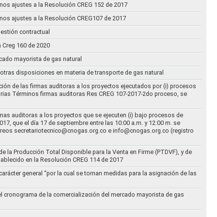
n unos ajustes a la Resolución CREG 152 de 2017
n unos ajustes a la Resolución CREG107 de 2017
estión contractual
n Creg 160 de 2020
rcado mayorista de gas natural
n otras disposiciones en materia de transporte de gas natural
ción de las firmas auditoras a los proyectos ejecutados por (i) procesos
torias Términos firmas auditoras Res CREG 107-2017-2do proceso, se
rmas auditoras a los proyectos que se ejecuten (i) bajo procesos de
17, que el día 17 de septiembre entre las 10:00 a.m. y 12:00 m. se
correos secretariotecnico@cnogas.org.co e info@cnogas.org.co (registro
e la Producción Total Disponible para la Venta en Firme (PTDVF), y de
stablecido en la Resolución CREG 114 de 2017
arácter general “por la cual se toman medidas para la asignación de las
 el cronograma de la comercialización del mercado mayorista de gas