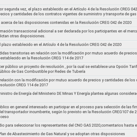
por segunda vez, el plazo establecido en el Artículo 4 de la Resolución CREG 04
ecios y cantidades de los contratos vigentes de suministro y transporte de ga
 acerca de las disposiciones contenidas en la Resolución CREG 042 de 2020
rmación transaccional adicional a ser declarada por los participantes en el mer
ictan otras disposiciones.
el plazo establecido en el Artículo 4 de la Resolución CREG 042 de 2020
idas transitorias en relación con la modificación por mutuo acuerdo de precios
 establecido en la Resolución CREG 114 de 2017
cer público un proyecto de resolución , por la cual se establece una Opción Tar
 Público de Gas Combustible por Redes de Tubería
 relación con la modificación por mutuo acuerdo de precios y cantidades de los
Resolución CREG 114 de 2017
ministro de Energía del Ministerio DE Minas Y Energía plantea algunas considera
lico en general interesado en participar en el proceso para selección de las fi
s del transportador incumbente, según lo previsto en la Resolución CREG107 de 2
oceso
dio para seleccionar los representantes del CNO GAS 2020,comentarios hasta e
l Plan de Abastecimiento de Gas Natural y se adoptan otras disposiciones