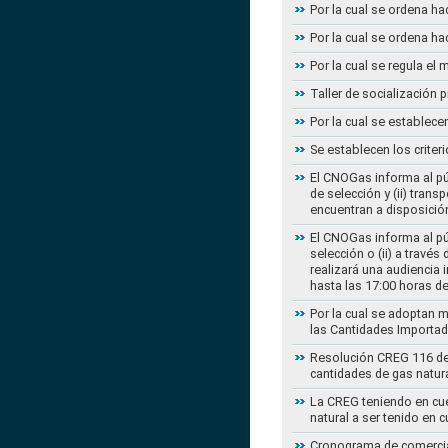
Por la cual se ordena ha
Por la cual se ordena ha
Por la cual se regula e
Taller de socialización
Por la cual se establec
Se establecen los criter
El CNOGas informa al púb
de selección y (ii) tra
encuentran a disposición
El CNOGas informa al púb
selección o (ii) a travé
realizará una audiencia 
hasta las 17:00 horas d
Por la cual se adoptan 
las Cantidades Importad
Resolución CREG 116 de 2
cantidades de gas natur
La CREG teniendo en cue
natural a ser tenido en c
Cronograma de comercial