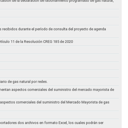
ocasión de la declaración de racionamiento programado de gas natural,
s recibidos durante el período de consulta del proyecto de agenda
rtículo 11 de la Resolución CREG 185 de 2020
iario de gas natural por redes.
eglamentan aspectos comerciales del suministro del mercado mayorista de
an aspectos comerciales del suministro del Mercado Mayorista de gas
ortadores dos archivos en formato Excel, los cuales podrán ser