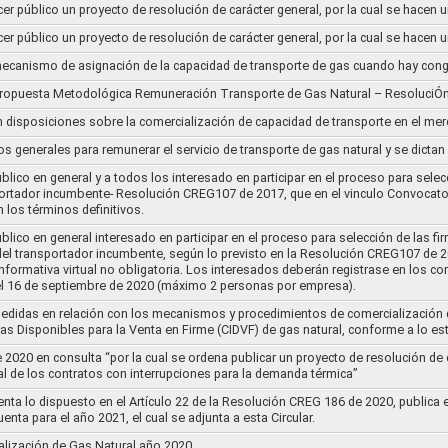
cer público un proyecto de resolución de carácter general, por la cual se hace
cer público un proyecto de resolución de carácter general, por la cual se hace
l mecanismo de asignación de la capacidad de transporte de gas cuando hay cong
 propuesta Metodológica Remuneración Transporte de Gas Natural – ResoluciÓ
en disposiciones sobre la comercialización de capacidad de transporte en el me
ios generales para remunerar el servicio de transporte de gas natural y se dicta
lico en general y a todos los interesado en participar en el proceso para selec
nsportador incumbente- Resolución CREG107 de 2017, que en el vinculo Convoca
 los términos definitivos.
lico en general interesado en participar en el proceso para selección de las fi
s del transportador incumbente, según lo previsto en la Resolución CREG107 de 20
informativa virtual no obligatoria. Los interesados deberán registrase en los 
el 16 de septiembre de 2020 (máximo 2 personas por empresa).
medidas en relación con los mecanismos y procedimientos de comercialización d
as Disponibles para la Venta en Firme (CIDVF) de gas natural, conforme a lo e
020 en consulta “por la cual se ordena publicar un proyecto de resolución de c
al de los contratos con interrupciones para la demanda térmica”
nta lo dispuesto en el Artículo 22 de la Resolución CREG 186 de 2020, publica
uenta para el año 2021, el cual se adjunta a esta Circular.
ización de Gas Natural año 2020..