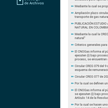
Mediante la cual se pro
Ampliación plazo circula
transporte de gas natur
PUBLICACIÓN ESTUDIO 
NATURAL EN COLOMBI
Mediante la cual la CRE
natural"
Criterios generales para
El CNOGas informa al púb
ejecuten (i) bajo proce
proceso, se encuentran a
Circular CREG 079 del 9 
esquema de remuneració
Circular CREG 077 de 20
Por la cual se definen u
El CNOGas informa al púb
se ejecuten (i) bajo pro
Artículo 14 de la Resol
Por la cual se hacen uno