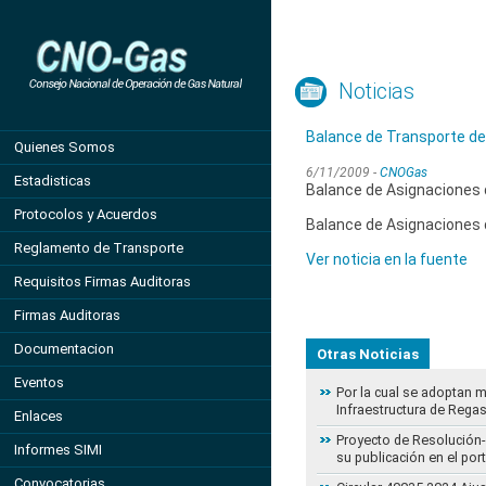
Noticias
Balance de Transporte de
Quienes Somos
6/11/2009 -
CNOGas
Estadisticas
Balance de Asignaciones d
Protocolos y Acuerdos
Balance de Asignaciones d
Reglamento de Transporte
Ver noticia en la fuente
Requisitos Firmas Auditoras
Firmas Auditoras
Documentacion
Otras Noticias
Eventos
Por la cual se adoptan 
Infraestructura de Regas
Enlaces
Proyecto de Resolución- 
Informes SIMI
su publicación en el por
Convocatorias