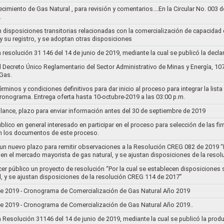
ecimiento de Gas Natural , para revisión y comentarios….En la Circular No. 003
…
n disposiciones transitorias relacionadas con la comercialización de capacidad d
y su registro, y se adoptan otras disposiciones
la resolución 31 146 del 14 de junio de 2019, mediante la cual se publicó la decl
el Decreto Único Reglamentario del Sector Administrativo de Minas y Energía, 1
Gas.
rminos y condiciones definitivos para dar inicio al proceso para integrar la lis
cronograma. Entrega oferta hasta 10-octubre-2019 a las 03:00 p.m.
alance, plazo para enviar información antes del 30 de septiembre de 2019
lico en general interesado en participar en el proceso para selección de las fi
n los documentos de este proceso.
e un nuevo plazo para remitir observaciones a la Resolución CREG 082 de 2019 “
 en el mercado mayorista de gas natural, y se ajustan disposiciones de la reso
cer público un proyecto de resolución “Por la cual se establecen disposiciones
l, y se ajustan disposiciones de la resolución CREG 114 de 2017”
8 de 2019 - Cronograma de Comercialización de Gas Natural Año 2019
8 de 2019 - Cronograma de Comercialización de Gas Natural Año 2019..
la Resolución 31146 del 14 de junio de 2019, mediante la cual se publicó la prod