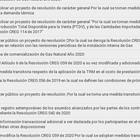
blicar un proyecto de resolución de carácter general Por la cual se toman medid
 la demanda térmica
ublicar un proyecto de resolución de carácter general “Por la cual se toman me
roducción Total Disponible para la Venta (PTDV), y de las Cantidades Importada
ución CREG 114 de 2017”
acer público un proyecto de resolución 􀂴Por la cual se deroga la Resolución C
es en relación con las revisiones periódicas de la instalación interna de Gas
a de comercialización de Gas Natural Año 2020
el Artículo 6 de la Resolución CREG 059 de 2020 a su vez modificada y adiciona
medida transitoria respecto de la aplicación de la TRM en el costo de prestació
a la Resolución CREG 056 de 2019 en la cual se definen las condiciones de prórr
cer público un proyecto de resolución ,Por la cual se toma una medida transitori
el registro extemporáneo de los acuerdos alcanzados por las partes de los cont
ediante la Resolución CREG 042 de 2020
 información transaccional adicional a ser declarada por los participantes en el
ictan otras disposiciones
y modifica la Resolución CREG 059 de 2020 Por la cual se adoptan medidas transi