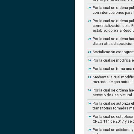
Por la cual se ordena pu
con interrupciones para
Por la cual se ordena p
comercialización de la P
establecido en la Resol
Por la cual se ordena h
dictan otras disposicion
Socialización cronogram
Por la cual se modifica 
Por la cual se toma una 
Mediante la cual modific
mercado de gas natural.
Por la cual se ordena ha
servicio de Gas Natural.
Por la cual se autoriza 
transitorias tomadas m
Por la cual se establece
CREG 114 de 2017 y se d
Por la cual se adiciona 