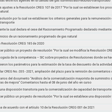
ias entre los agentes en la calidad del gas suministrado-recibido-transportado
s ajustes a la Resolución CREG 107 de 2017 “Por la cual se establecen los pro
atural.
Resolución por la cual se establecen los criterios generales para la remuneración
 transporte
nte la cual declara el cese del Racionamiento Programado declarado mediante
l inicico de un racionamiento programado de gas natural
 la Resolución CREG 185 de 2020
cer público un proyecto de resolución “Por la cual se modifica la Resolución C
bogacía de la competencia – SIC sobre proyectos de Resoluciones donde se h
nieron los parámetros para la estimación de la tasa de descuento de la actividad
lar CREG No..035 - 2021, ampliación del plazo para la remisión de comentarios d
arios del documento “Análisis de la comercialización mayorista de suministro 
vas de mejora” Comentarios hasta el 08 de junio del año en curso
 una disposición transitoria para la comercialización de capacidad de transporte
cer público un proyecto de resolución “Por la cual se establece una disposición 
a de acuerdo con el artículo 10 de la Resolución CREG 001 de 2021