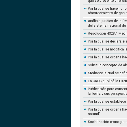
que se presente diferenc
Por la cual se hacen uno
abastecimiento de gas n
Análisis jurídico de la 
del sistema nacional de
Resolución 40287, Media
Por la cual se declara e
Por la cual se modifica
Por la cual se ordena ha
Solicitud concepto de a
Mediante la cual se defi
La CREG publicó la Circu
Publicación para coment
la fecha y sus perspecti
Por la cual se establece
Por la cual se ordena ha
natural”
Socialización cronogram