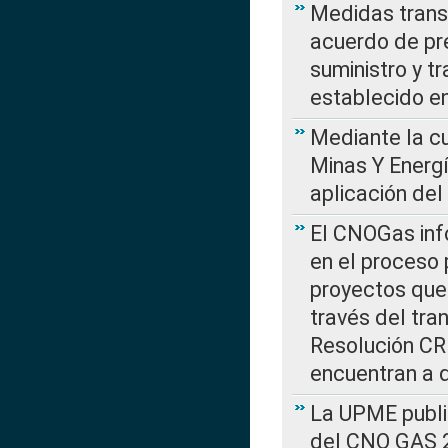
Medidas transi
acuerdo de pre
suministro y t
establecido e
Mediante la cu
Minas Y Energ
aplicación del
El CNOGas info
en el proceso 
proyectos que 
través del tra
Resolución CRE
encuentran a 
La UPME public
del CNO GAS 2