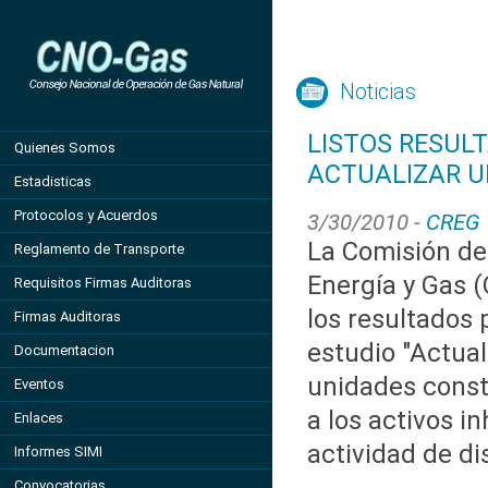
Noticias
LISTOS RESUL
Quienes Somos
ACTUALIZAR U
Estadisticas
Protocolos y Acuerdos
3/30/2010 -
CREG
La Comisión de
Reglamento de Transporte
Energía y Gas 
Requisitos Firmas Auditoras
los resultados 
Firmas Auditoras
estudio "Actual
Documentacion
unidades const
Eventos
a los activos in
Enlaces
actividad de di
Informes SIMI
Convocatorias