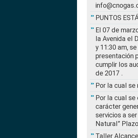
info@cnogas.
PUNTOS EST
El 07 de marzo
la Avenida el 
y 11:30 am, se 
presentación p
cumplir los au
de 2017 .
Por la cual s
Por la cual se
carácter gener
servicios a se
Natural” Plaz
Taller Alcance