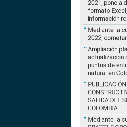
2021, pone a d
formato Excel,
información re
Mediante la c
2022, cometar
Ampliación pla
actualización 
puntos de entr
natural en Co
PUBLICACIÓN
CONSTRUCTIV
SALIDA DEL 
COLOMBIA
Mediante la cu