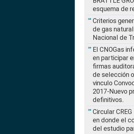
BRATTLE GROUP
esquema de re
Criterios gene
de gas natura
Nacional de T
El CNOGas info
en participar 
firmas auditor
de selección o
vinculo Convo
2017-Nuevo pr
definitivos.
Circular CREG 
en donde el co
del estudio p