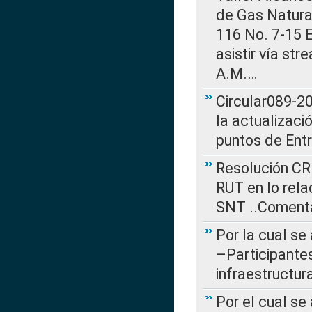
de Gas Natural
116 No. 7-15 E
asistir vía st
A.M.…
Circular089-20
la actualizaci
puntos de Ent
Resolución CR
RUT en lo rel
SNT ..Comenta
Por la cual se
–Participantes
infraestructur
Por el cual se