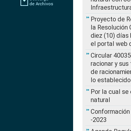
Infraestructur
Proyecto de Re
la Resolución
diez (10) días 
el portal web 
Circular 4003
racionar y sus
de racionamie
lo establecid
Por la cual s
natural
Conformación 
-2023