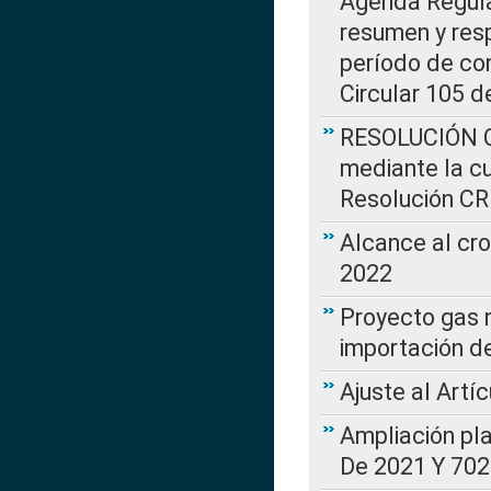
Agenda Regulat
resumen y resp
período de co
Circular 105 d
RESOLUCIÓN CR
mediante la cu
Resolución C
Alcance al cr
2022
Proyecto gas n
importación d
Ajuste al Artí
Ampliación pl
De 2021 Y 702