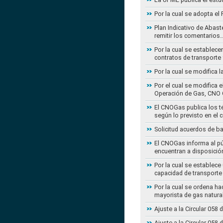
Por la cual se adopta e
Plan Indicativo de Abast
remitir los comentarios
Por la cual se establece
contratos de transporte 
Por la cual se modifica 
Por el cual se modifica 
Operación de Gas, CNO 
El CNOGas publica los té
según lo previsto en el 
Solicitud acuerdos de b
El CNOGas informa al púb
encuentran a disposició
Por la cual se establec
capacidad de transporte
Por la cual se ordena ha
mayorista de gas natura
Ajuste a la Circular 05
Ajuste a la Circular 05