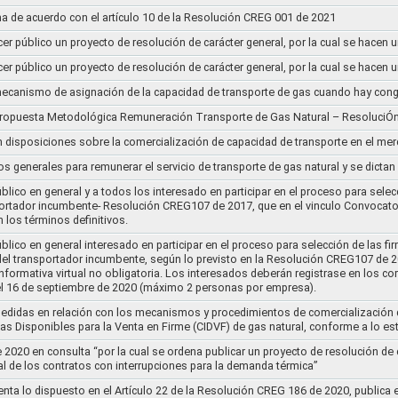
a de acuerdo con el artículo 10 de la Resolución CREG 001 de 2021
cer público un proyecto de resolución de carácter general, por la cual se hace
cer público un proyecto de resolución de carácter general, por la cual se hace
l mecanismo de asignación de la capacidad de transporte de gas cuando hay cong
 propuesta Metodológica Remuneración Transporte de Gas Natural – ResoluciÓ
en disposiciones sobre la comercialización de capacidad de transporte en el me
ios generales para remunerar el servicio de transporte de gas natural y se dicta
lico en general y a todos los interesado en participar en el proceso para selec
nsportador incumbente- Resolución CREG107 de 2017, que en el vinculo Convoca
 los términos definitivos.
lico en general interesado en participar en el proceso para selección de las fi
s del transportador incumbente, según lo previsto en la Resolución CREG107 de 20
informativa virtual no obligatoria. Los interesados deberán registrase en los 
el 16 de septiembre de 2020 (máximo 2 personas por empresa).
medidas en relación con los mecanismos y procedimientos de comercialización d
as Disponibles para la Venta en Firme (CIDVF) de gas natural, conforme a lo e
020 en consulta “por la cual se ordena publicar un proyecto de resolución de c
al de los contratos con interrupciones para la demanda térmica”
nta lo dispuesto en el Artículo 22 de la Resolución CREG 186 de 2020, publica