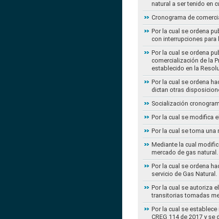
natural a ser tenido en c
Cronograma de comercial
Por la cual se ordena pu
con interrupciones para
Por la cual se ordena p
comercialización de la P
establecido en la Resol
Por la cual se ordena h
dictan otras disposicion
Socialización cronogram
Por la cual se modifica 
Por la cual se toma una 
Mediante la cual modific
mercado de gas natural.
Por la cual se ordena ha
servicio de Gas Natural.
Por la cual se autoriza 
transitorias tomadas m
Por la cual se establece
CREG 114 de 2017 y se d