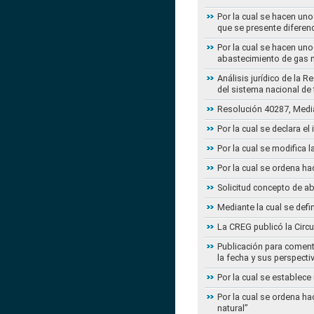
Por la cual se hacen uno
que se presente diferenc
Por la cual se hacen uno
abastecimiento de gas n
Análisis jurídico de la 
del sistema nacional de
Resolución 40287, Media
Por la cual se declara e
Por la cual se modifica
Por la cual se ordena ha
Solicitud concepto de a
Mediante la cual se defi
La CREG publicó la Circu
Publicación para coment
la fecha y sus perspecti
Por la cual se establece
Por la cual se ordena ha
natural”