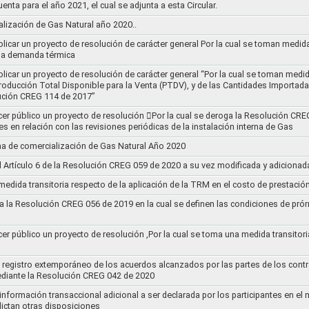
uenta para el año 2021, el cual se adjunta a esta Circular.
ización de Gas Natural año 2020..
blicar un proyecto de resolución de carácter general Por la cual se toman medid
 la demanda térmica
ublicar un proyecto de resolución de carácter general “Por la cual se toman me
roducción Total Disponible para la Venta (PTDV), y de las Cantidades Importada
ución CREG 114 de 2017”
acer público un proyecto de resolución 􀂴Por la cual se deroga la Resolución C
es en relación con las revisiones periódicas de la instalación interna de Gas
a de comercialización de Gas Natural Año 2020
el Artículo 6 de la Resolución CREG 059 de 2020 a su vez modificada y adiciona
medida transitoria respecto de la aplicación de la TRM en el costo de prestació
a la Resolución CREG 056 de 2019 en la cual se definen las condiciones de prórr
cer público un proyecto de resolución ,Por la cual se toma una medida transitori
el registro extemporáneo de los acuerdos alcanzados por las partes de los cont
ediante la Resolución CREG 042 de 2020
 información transaccional adicional a ser declarada por los participantes en el
ictan otras disposiciones