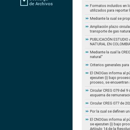
Formatos incluidos en l
utilizados para reportar
Mediante la cual se pro
Ampliación plazo circula
transporte de gas natur
PUBLICACIÓN ESTUDIO 
NATURAL EN COLOMBI
Mediante la cual la CRE
natural"
Criterios generales para
El CNOGas informa al púb
ejecuten (i) bajo proce
proceso, se encuentran a
Circular CREG 079 del 9 
esquema de remuneració
Circular CREG 077 de 20
Por la cual se definen u
El CNOGas informa al púb
se ejecuten (i) bajo pro
Artículo 14 de la Resol