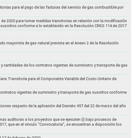
torias para el pago de las facturas del servicio de gas combustible por
2 de 2020 para tomar medidas transitorias en relación con la modificación
s suscritos conforme a lo establecido en la Resolución CREG 114 de 2017
cado mayorista de gas natural prevista en el Anexo 2 de la Resolución
 y cantidades de los contratos vigentes de suministro y transporte de gas
ifaria Transitoria para el Componente Variable del Costo Unitario de
 contratos vigentes de suministro y transporte de gas suscritos conforme
ciones respecto de la aplicación del Decreto 457 del 22 de marzo del año
rmas auditoras a los proyectos que se ejecuten (i) bajo procesos de
017, que en el vinculo "Convocatoria", se encuentran a disposición los
l 27 de febrero de 2020