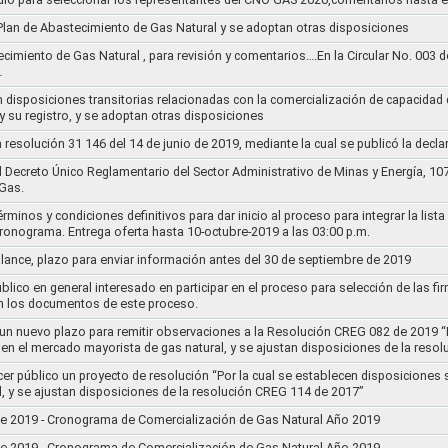
l Plan de Abastecimiento de Gas Natural y se adoptan otras disposiciones
ecimiento de Gas Natural , para revisión y comentarios….En la Circular No. 003
…
n disposiciones transitorias relacionadas con la comercialización de capacidad d
y su registro, y se adoptan otras disposiciones
la resolución 31 146 del 14 de junio de 2019, mediante la cual se publicó la decl
el Decreto Único Reglamentario del Sector Administrativo de Minas y Energía, 1
Gas.
rminos y condiciones definitivos para dar inicio al proceso para integrar la lis
cronograma. Entrega oferta hasta 10-octubre-2019 a las 03:00 p.m.
alance, plazo para enviar información antes del 30 de septiembre de 2019
lico en general interesado en participar en el proceso para selección de las fi
n los documentos de este proceso.
e un nuevo plazo para remitir observaciones a la Resolución CREG 082 de 2019 “
 en el mercado mayorista de gas natural, y se ajustan disposiciones de la reso
cer público un proyecto de resolución “Por la cual se establecen disposiciones
l, y se ajustan disposiciones de la resolución CREG 114 de 2017”
8 de 2019 - Cronograma de Comercialización de Gas Natural Año 2019
8 de 2019 - Cronograma de Comercialización de Gas Natural Año 2019..