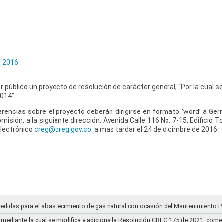
 2016
r público un proyecto de resolución de carácter general, “Por la cual se
2014”
rencias sobre el proyecto deberán dirigirse en formato ‘word’ a Ger
misión, a la siguiente dirección: Avenida Calle 116 No. 7-15, Edificio T
 electrónico
creg@creg.gov.co
. a mas tardar el 24 de dicimbre de 2016
medidas para el abastecimiento de gas natural con ocasión del Mantenimiento P
mediante la cual se modifica y adiciona la Resolución CREG 175 de 2021, comentar