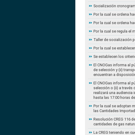
Socialización cronogram
Por la cual se ordena ha
Por la cual se ordena ha
Por la cual se regula e
Taller de socialización
Por la cual se establec
Se establecen los criter
El CNOGas informa al púb
de selección y (ii) tra
encuentran a disposición
El CNOGas informa al púb
selección o (ii) a travé
realizará una audiencia 
hasta las 17:00 horas d
Por la cual se adoptan 
las Cantidades Importad
Resolución CREG 116 de 2
cantidades de gas natur
La CREG teniendo en cue