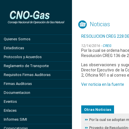
Noticias
RESOLUCION CREG 228 DE
Quienes Somos
12/14/2016 -
CREG
Estadisticas
Por la cual se ordena hace
Resolución CREG 136 de 
Protocolos y Acuerdos
Las observaciones y suge
Reglamento de Transporte
Director Ejecutivo de la Co
Requisitos Firmas Auditoras
2, Oficina 901 o al correo
Firmas Auditoras
Ver noticia en la fuente
Documentacion
Eventos
Otras Noticias
Enlaces
Informes SIMI
Por la cual se adoptan 
Proyecto de Resolución- 
Convocatorias