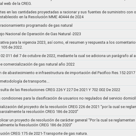
tal web de la CREG.
stes en las cantidades proyectadas a racionar y sus fuentes de suministro con 
establecido en la Resolución MME 40444 de 2024
un racionamiento programado de gas natural
jo Nacional de Operación de Gas Natural -2023
ativa para la vigencia 2023, así como, el resumen y respuesta a los comentario
r 105 de 2022.
011 del 7 de octubre de 2022, mediante la cual se adiciona un parágrafo al a
e comercialización de gas natural año 2022
n de abastecimiento e infraestructura de importación del Pacifico Res.152-2017
la metodología de transporte….
sulta de las Resoluciones CREG 226 Y 227 De 2021 Y 702 002 De 2022
s condiciones para la clasificación de usuarios no regulados del servicio domicil
socialización del proyecto de la resolución CREG 226 de 2021 “por la cual se r
 parcialmente la resolución CREG 186 de 2020”
blicar un proyecto de resolución de carácter general “Por la cual se reglament
cialmente la Resolución CREG 186 de 2020”
lución CREG 175 de 2021-Transporte de gas natura.