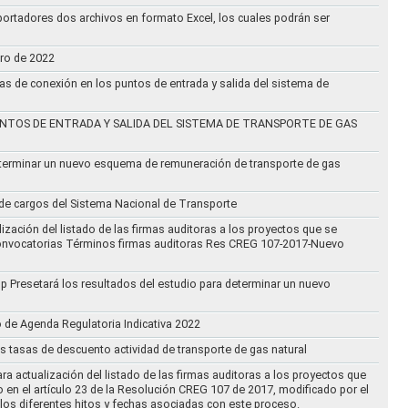
ortadores dos archivos en formato Excel, los cuales podrán ser
ero de 2022
vas de conexión en los puntos de entrada y salida del sistema de
NTOS DE ENTRADA Y SALIDA DEL SISTEMA DE TRANSPORTE DE GAS
eterminar un nuevo esquema de remuneración de transporte de gas
l de cargos del Sistema Nacional de Transporte
ización del listado de las firmas auditoras a los proyectos que se
lo Convocatorias Términos firmas auditoras Res CREG 107-2017-Nuevo
oup Presetará los resultados del estudio para determinar un nuevo
o de Agenda Regulatoria Indicativa 2022
s tasas de descuento actividad de transporte de gas natural
ra actualización del listado de las firmas auditoras a los proyectos que
to en el artículo 23 de la Resolución CREG 107 de 2017, modificado por el
los diferentes hitos y fechas asociadas con este proceso.