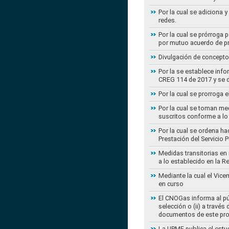
Por la cual se adiciona 
redes.
Por la cual se prórroga 
por mutuo acuerdo de pr
Divulgación de concepto
Por la se establece info
CREG 114 de 2017 y se d
Por la cual se prorroga 
Por la cual se toman med
suscritos conforme a lo
Por la cual se ordena ha
Prestación del Servicio
Medidas transitorias en
a lo establecido en la 
Mediante la cual el Vice
en curso
El CNOGas informa al púb
selección o (ii) a travé
documentos de este pr
La UPME publica el estu