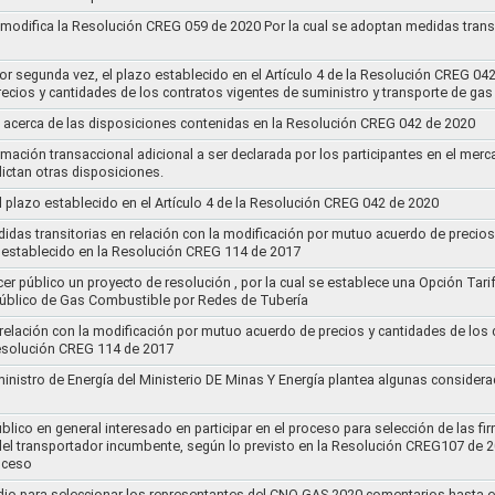
y modifica la Resolución CREG 059 de 2020 Por la cual se adoptan medidas transi
por segunda vez, el plazo establecido en el Artículo 4 de la Resolución CREG 04
ecios y cantidades de los contratos vigentes de suministro y transporte de ga
 acerca de las disposiciones contenidas en la Resolución CREG 042 de 2020
rmación transaccional adicional a ser declarada por los participantes en el mer
ictan otras disposiciones.
el plazo establecido en el Artículo 4 de la Resolución CREG 042 de 2020
idas transitorias en relación con la modificación por mutuo acuerdo de precios
 establecido en la Resolución CREG 114 de 2017
cer público un proyecto de resolución , por la cual se establece una Opción Tar
 Público de Gas Combustible por Redes de Tubería
 relación con la modificación por mutuo acuerdo de precios y cantidades de los
Resolución CREG 114 de 2017
ministro de Energía del Ministerio DE Minas Y Energía plantea algunas considera
lico en general interesado en participar en el proceso para selección de las fi
s del transportador incumbente, según lo previsto en la Resolución CREG107 de 2
oceso
dio para seleccionar los representantes del CNO GAS 2020,comentarios hasta e