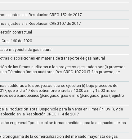
n unos ajustes a la Resolución CREG 152 de 2017
n unos ajustes a la Resolución CREG107 de 2017
estión contractual
n Creg 160 de 2020
rcado mayorista de gas natural
n otras disposiciones en materia de transporte de gas natural
ción de las firmas auditoras a los proyectos ejecutados por (i) procesos
torias Términos firmas auditoras Res CREG 107-2017-2do proceso, se
rmas auditoras a los proyectos que se ejecuten (i) bajo procesos de
17, que el día 17 de septiembre entre las 10:00 a.m. y 12:00 m. se
correos secretariotecnico@cnogas.org.co e info@cnogas.org.co (registro
e la Producción Total Disponible para la Venta en Firme (PTDVF), y de
stablecido en la Resolución CREG 114 de 2017
arácter general “por la cual se toman medidas para la asignación de las
 el cronograma de la comercialización del mercado mayorista de gas