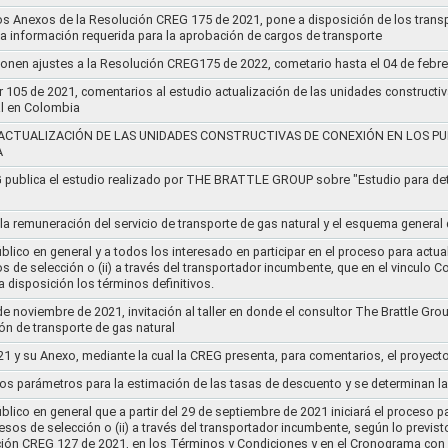
os Anexos de la Resolución CREG 175 de 2021, pone a disposición de los transp
 la información requerida para la aprobación de cargos de transporte
ponen ajustes a la Resolución CREG175 de 2022, cometario hasta el 04 de febr
r 105 de 2021, comentarios al estudio actualización de las unidades constructi
al en Colombia
ACTUALIZACIÓN DE LAS UNIDADES CONSTRUCTIVAS DE CONEXIÓN EN LOS PU
A
G publica el estudio realizado por THE BRATTLE GROUP sobre "Estudio para d
 la remuneración del servicio de transporte de gas natural y el esquema genera
lico en general y a todos los interesado en participar en el proceso para actual
sos de selección o (ii) a través del transportador incumbente, que en el vincu
 disposición los términos definitivos.
de noviembre de 2021, invitación al taller en donde el consultor The Brattle Gr
n de transporte de gas natural
21 y su Anexo, mediante la cual la CREG presenta, para comentarios, el proyect
nos parámetros para la estimación de las tasas de descuento y se determinan la
lico en general que a partir del 29 de septiembre de 2021 iniciará el proceso pa
cesos de selección o (ii) a través del transportador incumbente, según lo previs
ución CREG 127 de 2021, en los Términos y Condiciones y en el Cronograma con 