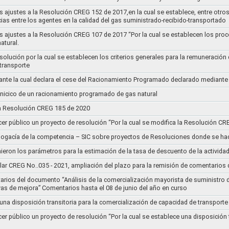
s ajustes a la Resolución CREG 152 de 2017,en la cual se establece, entre otros
ias entre los agentes en la calidad del gas suministrado-recibido-transportado
s ajustes a la Resolución CREG 107 de 2017 “Por la cual se establecen los pro
atural.
Resolución por la cual se establecen los criterios generales para la remuneración
 transporte
nte la cual declara el cese del Racionamiento Programado declarado mediante
l inicico de un racionamiento programado de gas natural
 la Resolución CREG 185 de 2020
cer público un proyecto de resolución “Por la cual se modifica la Resolución C
bogacía de la competencia – SIC sobre proyectos de Resoluciones donde se h
nieron los parámetros para la estimación de la tasa de descuento de la actividad
lar CREG No..035 - 2021, ampliación del plazo para la remisión de comentarios d
arios del documento “Análisis de la comercialización mayorista de suministro 
vas de mejora” Comentarios hasta el 08 de junio del año en curso
 una disposición transitoria para la comercialización de capacidad de transporte
cer público un proyecto de resolución “Por la cual se establece una disposición 