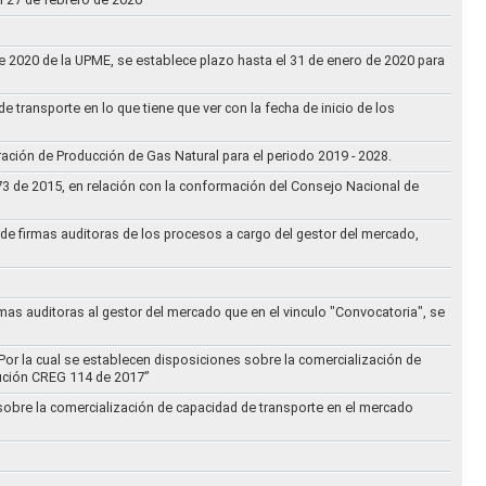
 de 2020 de la UPME, se establece plazo hasta el 31 de enero de 2020 para
e transporte en lo que tiene que ver con la fecha de inicio de los
aración de Producción de Gas Natural para el periodo 2019 - 2028.
073 de 2015, en relación con la conformación del Consejo Nacional de
ta de firmas auditoras de los procesos a cargo del gestor del mercado,
rmas auditoras al gestor del mercado que en el vinculo "Convocatoria", se
Por la cual se establecen disposiciones sobre la comercialización de
lución CREG 114 de 2017”
 sobre la comercialización de capacidad de transporte en el mercado