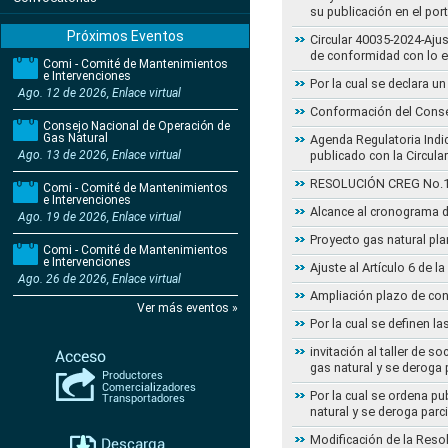
su publicación en el por
Próximos Eventos
Circular 40035-2024-Aju
de conformidad con lo 
Comi - Comité de Mantenimientos
e Intervenciones
Por la cual se declara 
Ago. 12 de 2026, Enlace virtual
Conformación del Conse
Consejo Nacional de Operación de
Gas Natural
Agenda Regulatoria Indic
Ago. 13 de 2026, Enlace virtual
publicado con la Circula
RESOLUCIÓN CREG No.102 
Comi - Comité de Mantenimientos
e Intervenciones
Alcance al cronograma d
Ago. 19 de 2026, Enlace virtual
Proyecto gas natural pla
Comi - Comité de Mantenimientos
e Intervenciones
Ajuste al Artículo 6 de 
Ago. 26 de 2026, Enlace virtual
Ampliación plazo de con
Ver más eventos »
Por la cual se definen la
invitación al taller de 
gas natural y se deroga
Por la cual se ordena pu
natural y se deroga par
Modificación de la Reso