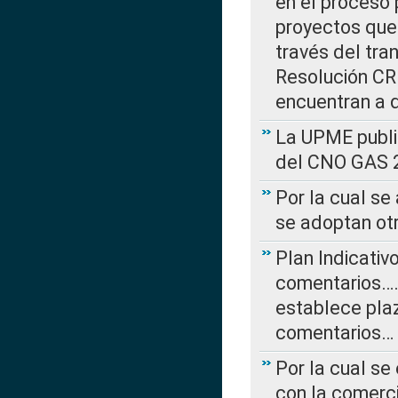
en el proceso 
proyectos que 
través del tra
Resolución CRE
encuentran a 
La UPME public
del CNO GAS 2
Por la cual se
se adoptan ot
Plan Indicativ
comentarios….
establece plaz
comentarios…
Por la cual se
con la comerci