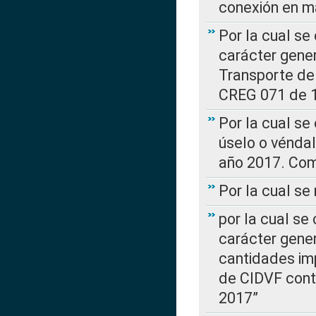
conexión en ma
Por la cual se
carácter gener
Transporte de
CREG 071 de 1
Por la cual se
úselo o véndal
año 2017. Com
Por la cual s
por la cual se
carácter genera
cantidades imp
de CIDVF conte
2017”