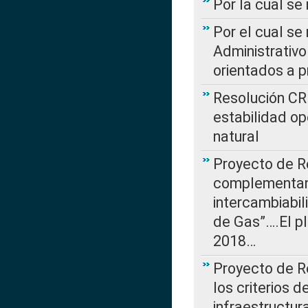
Por la cual se
Por el cual se
Administrativo
orientados a p
Resolución CR
estabilidad op
natural
Proyecto de R
complementan 
intercambiabi
de Gas”….El p
2018…
Proyecto de R
los criterios d
infraestructur