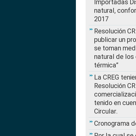
Importadas Di
natural, confo
2017
Resolución CR
publicar un pr
se toman medi
natural de los
térmica”
La CREG tenien
Resolución CR
comercializaci
tenido en cuen
Circular.
Cronograma de
Por la cual se