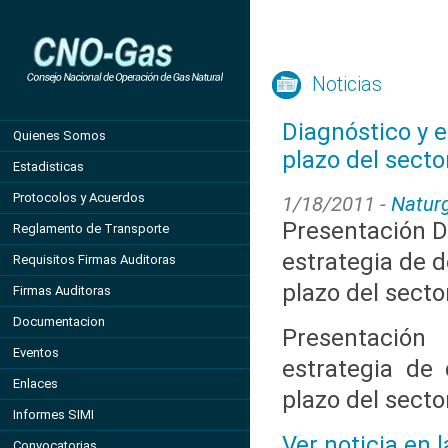
Noticias
Diagnóstico y e
Quienes Somos
plazo del secto
Estadisticas
Protocolos y Acuerdos
1/18/2011 -
Natur
Presentación D
Reglamento de Transporte
estrategia de d
Requisitos Firmas Auditoras
plazo del sect
Firmas Auditoras
Documentacion
Presentació
Eventos
estrategia de 
Enlaces
plazo del sect
Informes SIMI
Ver noticia en 
Convocatorias