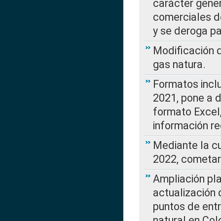
carácter gener
comerciales d
y se deroga p
Modificación 
gas natura.
Formatos incl
2021, pone a d
formato Excel,
información re
Mediante la c
2022, cometar
Ampliación pla
actualización 
puntos de entr
natural en Co