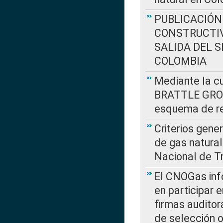
PUBLICACIÓN
CONSTRUCTIV
SALIDA DEL 
COLOMBIA
Mediante la cu
BRATTLE GROUP
esquema de re
Criterios gene
de gas natura
Nacional de T
El CNOGas info
en participar 
firmas auditor
de selección o