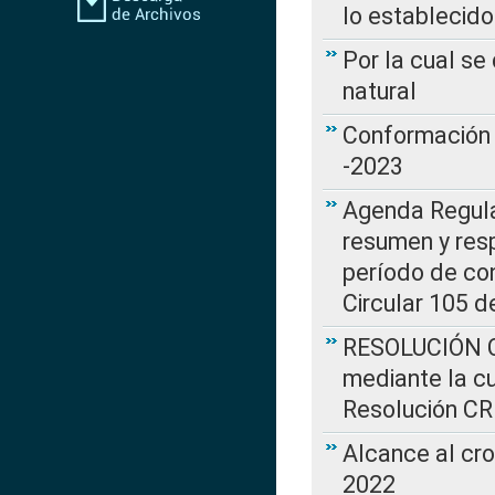
lo establecid
Por la cual s
natural
Conformación 
-2023
Agenda Regulat
resumen y resp
período de co
Circular 105 d
RESOLUCIÓN CR
mediante la cu
Resolución C
Alcance al cr
2022