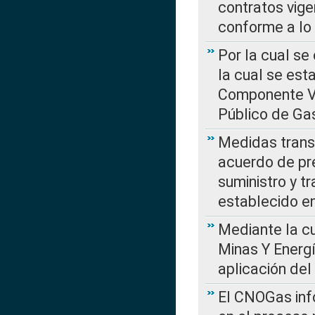
contratos vige
conforme a lo
Por la cual se
la cual se est
Componente Var
Público de Ga
Medidas transi
acuerdo de pre
suministro y t
establecido e
Mediante la cu
Minas Y Energ
aplicación del
El CNOGas info