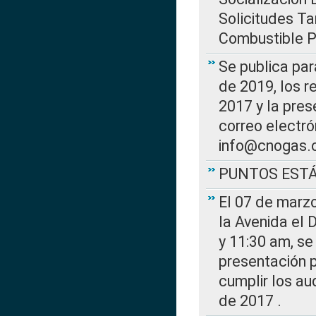
Solicitudes Ta
Combustible Po
Se publica par
de 2019, los r
2017 y la pres
correo electr
info@cnogas.
PUNTOS EST
El 07 de marzo
la Avenida el 
y 11:30 am, se 
presentación p
cumplir los au
de 2017 .